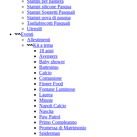
Stampi per pastiera
Stampi silicone Pasqua
Stampi Soggetti Pasquali
Stampi uova di pasqua
Tagliabiscotti Pasquali
Utensili
Eventi
Allestimenti
Kit a tema
18 anni
Avengers
Baby shower
Battesimo
Calcio
Comunione
Finger Food
Fontane Luminose
Laurea
Minnie
Napoli Calcio
Nascita
Paw Patrol
Primo Compleanno
Promessa di Matrimonio
Spiderman