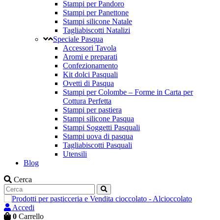
Stampi per Pandoro
Stampi per Panettone
Stampi silicone Natale
Tagliabiscotti Natalizi
Speciale Pasqua
Accessori Tavola
Aromi e preparati
Confezionamento
Kit dolci Pasquali
Ovetti di Pasqua
Stampi per Colombe – Forme in Carta per
Cottura Perfetta
Stampi per pastiera
Stampi silicone Pasqua
Stampi Soggetti Pasquali
Stampi uova di pasqua
Tagliabiscotti Pasquali
Utensili
Blog
Cerca
Accedi
0
Carrello