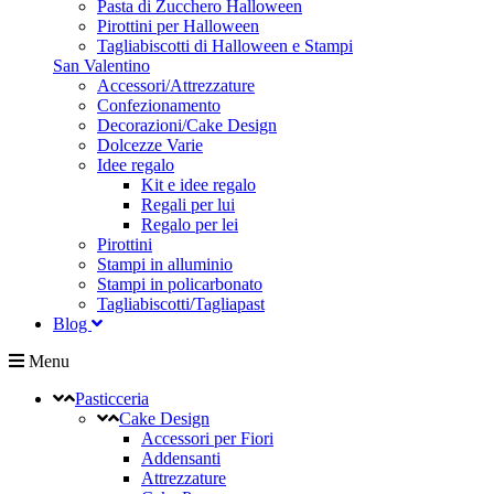
Pasta di Zucchero Halloween
Pirottini per Halloween
Tagliabiscotti di Halloween e Stampi
San Valentino
Accessori/Attrezzature
Confezionamento
Decorazioni/Cake Design
Dolcezze Varie
Idee regalo
Kit e idee regalo
Regali per lui
Regalo per lei
Pirottini
Stampi in alluminio
Stampi in policarbonato
Tagliabiscotti/Tagliapast
Blog
Menu
Pasticceria
Cake Design
Accessori per Fiori
Addensanti
Attrezzature