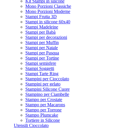
Kit Stampi in silicone
Mono Porzioni Classiche
Mono Porzioni Moderne
Stampi Frutta 3D
Stampi in silicone 60x40
Stampi Madeleine
Stampi per Babà
Stampi per decorazioni
Stampi per Muffin
Stampi per Natale
Stampi per Pasqua
Stampi per Tortine
Stampi semisfere
Stampi Soggetti
Stampi Tarte Ring
Stampini per Cioccolato
Stampini per gelato
Stampini Silicone Cuore
Stampino per Ciambelle
Stampo per Crostate
Stampo per Macarons
Stampo per Torrone
Stampo Plumcake
Tortiere in Silicone
Utensili Cioccolato