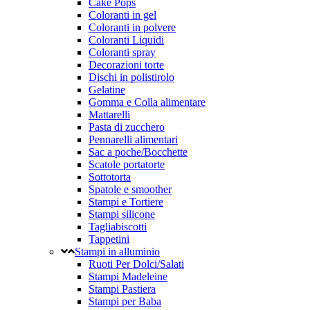
Cake Pops
Coloranti in gel
Coloranti in polvere
Coloranti Liquidi
Coloranti spray
Decorazioni torte
Dischi in polistirolo
Gelatine
Gomma e Colla alimentare
Mattarelli
Pasta di zucchero
Pennarelli alimentari
Sac a poche/Bocchette
Scatole portatorte
Sottotorta
Spatole e smoother
Stampi e Tortiere
Stampi silicone
Tagliabiscotti
Tappetini
Stampi in alluminio
Ruoti Per Dolci/Salati
Stampi Madeleine
Stampi Pastiera
Stampi per Baba