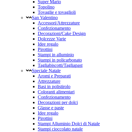
Super Mario
Topolino
Tovaglie e tovaglioli
San Valentino
Accessori/Attrezzature
Confezionamento
Decorazioni/Cake Design
Dolcezze Varie
Idee regalo
Pirottini
Stampi in alluminio
Stampi in policarbonato
Tagliabiscotti/Tagliapast
Speciale Natale
Aromi e Preparati
Attrezzature
Basi in polistirolo
Coloranti alimentari
Confezionamento
Decorazioni per dolci
Glasse e paste
Idee regalo
Pirottini
Stampi Alluminio Dolci di Natale
Stampi cioccolato natale