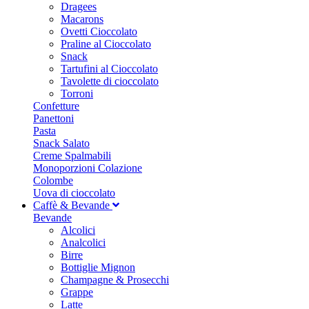
Dragees
Macarons
Ovetti Cioccolato
Praline al Cioccolato
Snack
Tartufini al Cioccolato
Tavolette di cioccolato
Torroni
Confetture
Panettoni
Pasta
Snack Salato
Creme Spalmabili
Monoporzioni Colazione
Colombe
Uova di cioccolato
Caffè & Bevande
Bevande
Alcolici
Analcolici
Birre
Bottiglie Mignon
Champagne & Prosecchi
Grappe
Latte