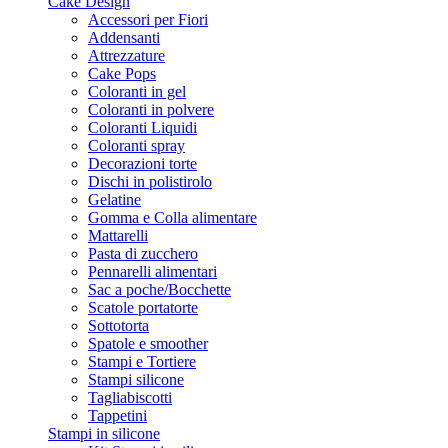
Cake Design
Accessori per Fiori
Addensanti
Attrezzature
Cake Pops
Coloranti in gel
Coloranti in polvere
Coloranti Liquidi
Coloranti spray
Decorazioni torte
Dischi in polistirolo
Gelatine
Gomma e Colla alimentare
Mattarelli
Pasta di zucchero
Pennarelli alimentari
Sac a poche/Bocchette
Scatole portatorte
Sottotorta
Spatole e smoother
Stampi e Tortiere
Stampi silicone
Tagliabiscotti
Tappetini
Stampi in silicone