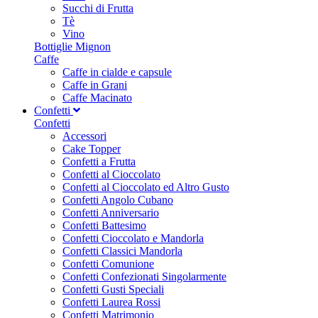
Succhi di Frutta
Tè
Vino
Bottiglie Mignon
Caffe
Caffe in cialde e capsule
Caffe in Grani
Caffe Macinato
Confetti
Confetti
Accessori
Cake Topper
Confetti a Frutta
Confetti al Cioccolato
Confetti al Cioccolato ed Altro Gusto
Confetti Angolo Cubano
Confetti Anniversario
Confetti Battesimo
Confetti Cioccolato e Mandorla
Confetti Classici Mandorla
Confetti Comunione
Confetti Confezionati Singolarmente
Confetti Gusti Speciali
Confetti Laurea Rossi
Confetti Matrimonio