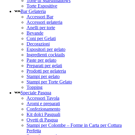
Torte di Marshmallows
Torte Espositive
Bar Gelateria
Accessori Bar
Accessori gelateria
Anelli per torte
Bevande
Coni per Gelati
Decorazioni
Espositori per gelato
Ingredienti cocktails
Paste per gelato
Preparati per gelati
Prodotti per gelateria
Stampi per gelato
Stampi per Torte Gelato
Topping
Speciale Pasqua
Accessori Tavola
Aromi e preparati
Confezionamento
Kit dolci Pasquali
Ovetti di Pasqua
Stampi per Colombe – Forme in Carta per Cottura
Perfetta