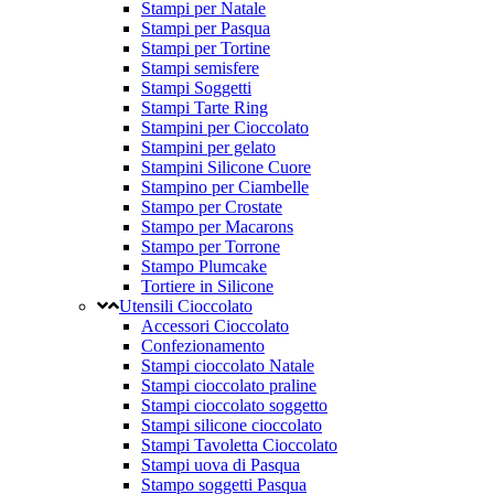
Stampi per Natale
Stampi per Pasqua
Stampi per Tortine
Stampi semisfere
Stampi Soggetti
Stampi Tarte Ring
Stampini per Cioccolato
Stampini per gelato
Stampini Silicone Cuore
Stampino per Ciambelle
Stampo per Crostate
Stampo per Macarons
Stampo per Torrone
Stampo Plumcake
Tortiere in Silicone
Utensili Cioccolato
Accessori Cioccolato
Confezionamento
Stampi cioccolato Natale
Stampi cioccolato praline
Stampi cioccolato soggetto
Stampi silicone cioccolato
Stampi Tavoletta Cioccolato
Stampi uova di Pasqua
Stampo soggetti Pasqua