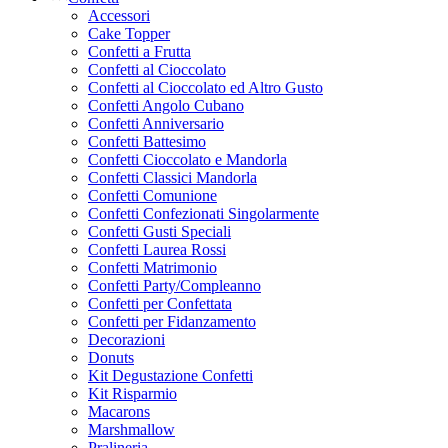
Accessori
Cake Topper
Confetti a Frutta
Confetti al Cioccolato
Confetti al Cioccolato ed Altro Gusto
Confetti Angolo Cubano
Confetti Anniversario
Confetti Battesimo
Confetti Cioccolato e Mandorla
Confetti Classici Mandorla
Confetti Comunione
Confetti Confezionati Singolarmente
Confetti Gusti Speciali
Confetti Laurea Rossi
Confetti Matrimonio
Confetti Party/Compleanno
Confetti per Confettata
Confetti per Fidanzamento
Decorazioni
Donuts
Kit Degustazione Confetti
Kit Risparmio
Macarons
Marshmallow
Pralineria