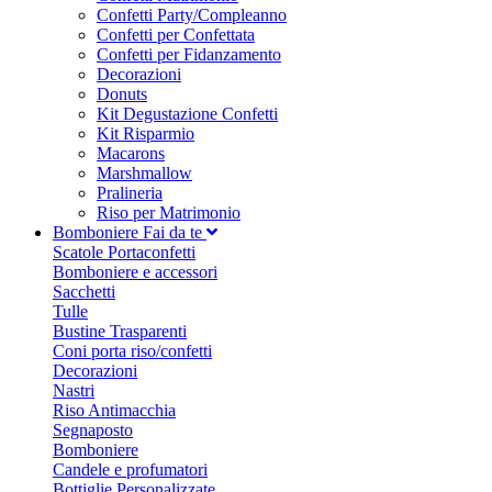
Confetti Party/Compleanno
Confetti per Confettata
Confetti per Fidanzamento
Decorazioni
Donuts
Kit Degustazione Confetti
Kit Risparmio
Macarons
Marshmallow
Pralineria
Riso per Matrimonio
Bomboniere Fai da te
Scatole Portaconfetti
Bomboniere e accessori
Sacchetti
Tulle
Bustine Trasparenti
Coni porta riso/confetti
Decorazioni
Nastri
Riso Antimacchia
Segnaposto
Bomboniere
Candele e profumatori
Bottiglie Personalizzate