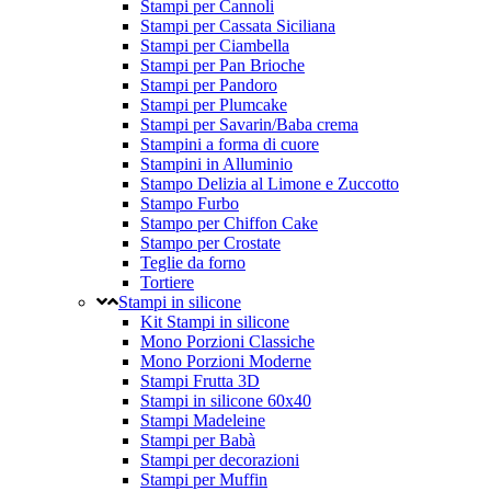
Stampi per Cannoli
Stampi per Cassata Siciliana
Stampi per Ciambella
Stampi per Pan Brioche
Stampi per Pandoro
Stampi per Plumcake
Stampi per Savarin/Baba crema
Stampini a forma di cuore
Stampini in Alluminio
Stampo Delizia al Limone e Zuccotto
Stampo Furbo
Stampo per Chiffon Cake
Stampo per Crostate
Teglie da forno
Tortiere
Stampi in silicone
Kit Stampi in silicone
Mono Porzioni Classiche
Mono Porzioni Moderne
Stampi Frutta 3D
Stampi in silicone 60x40
Stampi Madeleine
Stampi per Babà
Stampi per decorazioni
Stampi per Muffin