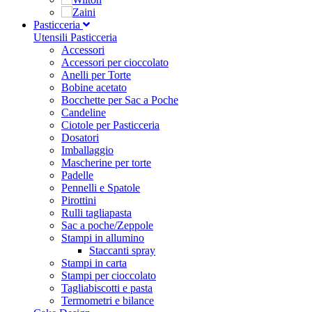
Pasticceria
Utensili Pasticceria
Accessori
Accessori per cioccolato
Anelli per Torte
Bobine acetato
Bocchette per Sac a Poche
Candeline
Ciotole per Pasticceria
Dosatori
Imballaggio
Mascherine per torte
Padelle
Pennelli e Spatole
Pirottini
Rulli tagliapasta
Sac a poche/Zeppole
Stampi in allumino
Staccanti spray
Stampi in carta
Stampi per cioccolato
Tagliabiscotti e pasta
Termometri e bilance