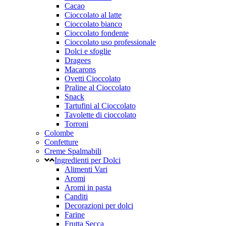
Cacao
Cioccolato al latte
Cioccolato bianco
Cioccolato fondente
Cioccolato uso professionale
Dolci e sfoglie
Dragees
Macarons
Ovetti Cioccolato
Praline al Cioccolato
Snack
Tartufini al Cioccolato
Tavolette di cioccolato
Torroni
Colombe
Confetture
Creme Spalmabili
Ingredienti per Dolci
Alimenti Vari
Aromi
Aromi in pasta
Canditi
Decorazioni per dolci
Farine
Frutta Secca