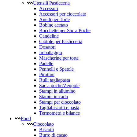
Utensili Pasticceria
Accessori
Accessori per cioccolato
Anelli per Torte
Bobine acetato
Bocchette per Sac a Poche
Candeline
Ciotole per Pasticceria
Dosatori
Imballaggio
Mascherine per torte
Padelle
Pennelli e Spatole
Pirottini
Rulli tagliapasta
Sac a poche/Zeppole
Stampi in allumino
Stampi in carta
Stampi per cioccolato
Tagliabiscotti e pasta
Termometri e bilance
Food
Cioccolato
Biscotti
Burro di cacao