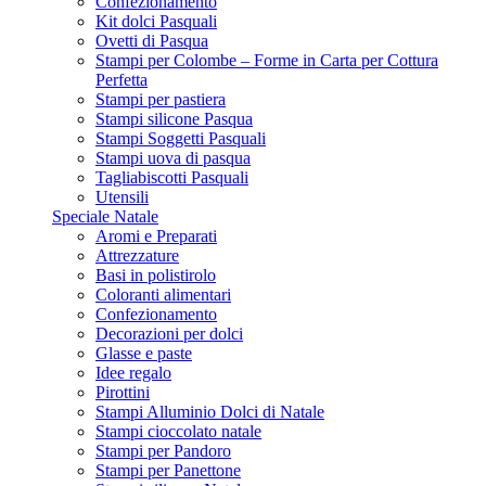
Confezionamento
Kit dolci Pasquali
Ovetti di Pasqua
Stampi per Colombe – Forme in Carta per Cottura
Perfetta
Stampi per pastiera
Stampi silicone Pasqua
Stampi Soggetti Pasquali
Stampi uova di pasqua
Tagliabiscotti Pasquali
Utensili
Speciale Natale
Aromi e Preparati
Attrezzature
Basi in polistirolo
Coloranti alimentari
Confezionamento
Decorazioni per dolci
Glasse e paste
Idee regalo
Pirottini
Stampi Alluminio Dolci di Natale
Stampi cioccolato natale
Stampi per Pandoro
Stampi per Panettone