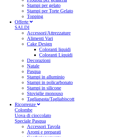
Stampi per gelato
Stampi per Torte Gelato
Topping
Offerte
SALDI
Accessori/Attrezzature
Alimenti Vari
Cake Design
Coloranti liquidi
Coloranti Liquidi
Decorazioni
Natale
Pasqua
Stampi in alluminio
Stampi in policarbonato
Stampi in silicone
Stoviglie monouso
Tagliapasta/Tagliabiscott
Ricorrenze
Colombe
Uova di cioccolato
Speciale Pasqua
Accessori Tavola
Aromi e preparati