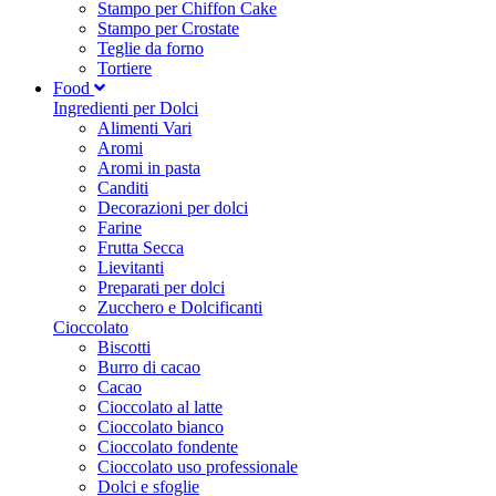
Stampo per Chiffon Cake
Stampo per Crostate
Teglie da forno
Tortiere
Food
Ingredienti per Dolci
Alimenti Vari
Aromi
Aromi in pasta
Canditi
Decorazioni per dolci
Farine
Frutta Secca
Lievitanti
Preparati per dolci
Zucchero e Dolcificanti
Cioccolato
Biscotti
Burro di cacao
Cacao
Cioccolato al latte
Cioccolato bianco
Cioccolato fondente
Cioccolato uso professionale
Dolci e sfoglie