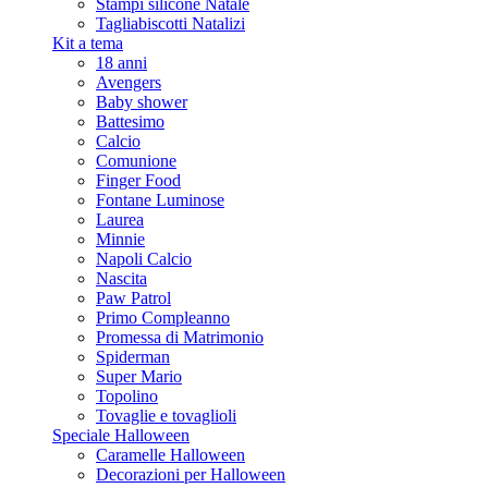
Stampi silicone Natale
Tagliabiscotti Natalizi
Kit a tema
18 anni
Avengers
Baby shower
Battesimo
Calcio
Comunione
Finger Food
Fontane Luminose
Laurea
Minnie
Napoli Calcio
Nascita
Paw Patrol
Primo Compleanno
Promessa di Matrimonio
Spiderman
Super Mario
Topolino
Tovaglie e tovaglioli
Speciale Halloween
Caramelle Halloween
Decorazioni per Halloween