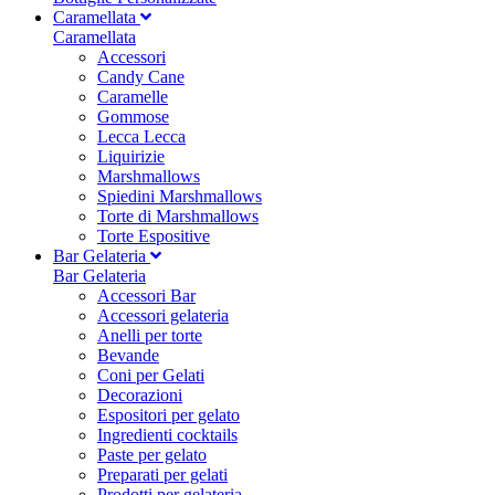
Caramellata
Caramellata
Accessori
Candy Cane
Caramelle
Gommose
Lecca Lecca
Liquirizie
Marshmallows
Spiedini Marshmallows
Torte di Marshmallows
Torte Espositive
Bar Gelateria
Bar Gelateria
Accessori Bar
Accessori gelateria
Anelli per torte
Bevande
Coni per Gelati
Decorazioni
Espositori per gelato
Ingredienti cocktails
Paste per gelato
Preparati per gelati
Prodotti per gelateria