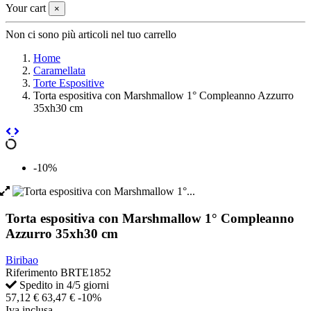
Your cart
×
Non ci sono più articoli nel tuo carrello
Home
Caramellata
Torte Espositive
Torta espositiva con Marshmallow 1° Compleanno Azzurro
35xh30 cm
-10%
Torta espositiva con Marshmallow 1° Compleanno
Azzurro 35xh30 cm
Biribao
Riferimento
BRTE1852
Spedito in 4/5 giorni
57,12 €
63,47 €
-10%
Iva inclusa