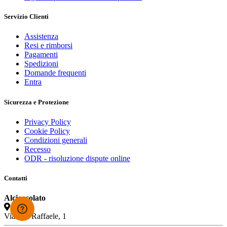
Servizio Clienti
Assistenza
Resi e rimborsi
Pagamenti
Spedizioni
Domande frequenti
Entra
Sicurezza e Protezione
Privacy Policy
Cookie Policy
Condizioni generali
Recesso
ODR - risoluzione dispute online
Contatti
Alcioccolato
Via San Raffaele, 1