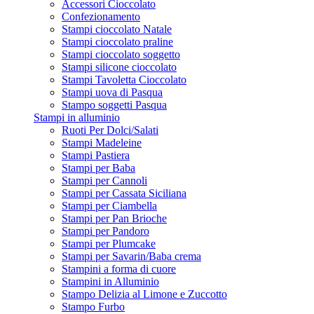
Accessori Cioccolato
Confezionamento
Stampi cioccolato Natale
Stampi cioccolato praline
Stampi cioccolato soggetto
Stampi silicone cioccolato
Stampi Tavoletta Cioccolato
Stampi uova di Pasqua
Stampo soggetti Pasqua
Stampi in alluminio
Ruoti Per Dolci/Salati
Stampi Madeleine
Stampi Pastiera
Stampi per Baba
Stampi per Cannoli
Stampi per Cassata Siciliana
Stampi per Ciambella
Stampi per Pan Brioche
Stampi per Pandoro
Stampi per Plumcake
Stampi per Savarin/Baba crema
Stampini a forma di cuore
Stampini in Alluminio
Stampo Delizia al Limone e Zuccotto
Stampo Furbo