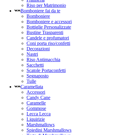
Riso per Matrimonio
Bomboniere fai da te
Bomboniere
Bomboniere e accessori
Bottiglie Personalizzate
Bustine Trasparenti
Candele e profumatori
Coni porta riso/confetti
Decorazioni
Nastri
Riso Antimacchia
Sacchetti
Scatole Portaconfetti
Segnaposto
Tulle
Caramellata
Accessori
Candy Cane
Caramelle
Gommose
Lecca Lecca
Liquirizie
Marshmallows
Spiedini Marshmallows