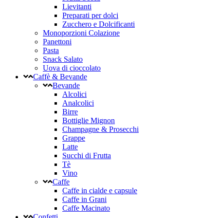
Lievitanti
Preparati per dolci
Zucchero e Dolcificanti
Monoporzioni Colazione
Panettoni
Pasta
Snack Salato
Uova di cioccolato
Caffè & Bevande
Bevande
Alcolici
Analcolici
Birre
Bottiglie Mignon
Champagne & Prosecchi
Grappe
Latte
Succhi di Frutta
Tè
Vino
Caffe
Caffe in cialde e capsule
Caffe in Grani
Caffe Macinato
Confetti