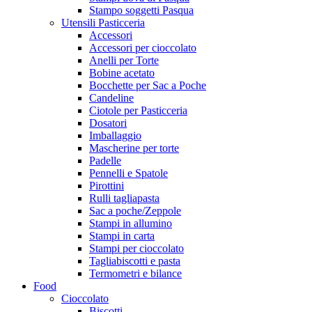
Stampo soggetti Pasqua
Utensili Pasticceria
Accessori
Accessori per cioccolato
Anelli per Torte
Bobine acetato
Bocchette per Sac a Poche
Candeline
Ciotole per Pasticceria
Dosatori
Imballaggio
Mascherine per torte
Padelle
Pennelli e Spatole
Pirottini
Rulli tagliapasta
Sac a poche/Zeppole
Stampi in allumino
Stampi in carta
Stampi per cioccolato
Tagliabiscotti e pasta
Termometri e bilance
Food
Cioccolato
Biscotti