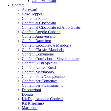
Caffe Macinato
Confetti
Accessori
Cake Topper
Confetti a Frutta
Confetti al Cioccolato
Confetti al Cioccolato ed Altro Gusto
Confetti Angolo Cubano
Confetti Anniversario
Confetti Battesimo
Confetti Cioccolato e Mandorla
Confetti Classici Mandorla
Confetti Comunione
Confetti Confezionati Singolarmente
Confetti Gusti Speciali
Confetti Laurea Rossi
Confetti Matrimonio
Confetti Party/Compleanno
Confetti per Confettata
Confetti per Fidanzamento
Decorazioni
Donuts
Kit Degustazione Confetti
Kit Risparmio
Macarons