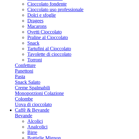
Cioccolato fondente
Cioccolato uso professionale
Dolci e sfoglie
Dragees
Macarons
Ovetti Cioccolato
Praline al Cioccolato
Snack
Tartufini al Cioccolato
Tavolette di cioccolato
Torroni
Confetture
Panettoni
Pasta
Snack Salato
Creme Spalmabili
Monoporzioni Colazione
Colombe
Uova di cioccolato
Caffè & Bevande
Bevande
Alcolici
Analcolici
Birre
Bottiglie Mignon