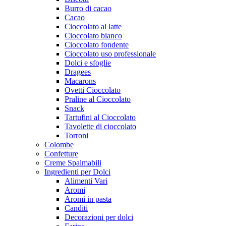
Burro di cacao
Cacao
Cioccolato al latte
Cioccolato bianco
Cioccolato fondente
Cioccolato uso professionale
Dolci e sfoglie
Dragees
Macarons
Ovetti Cioccolato
Praline al Cioccolato
Snack
Tartufini al Cioccolato
Tavolette di cioccolato
Torroni
Colombe
Confetture
Creme Spalmabili
Ingredienti per Dolci
Alimenti Vari
Aromi
Aromi in pasta
Canditi
Decorazioni per dolci