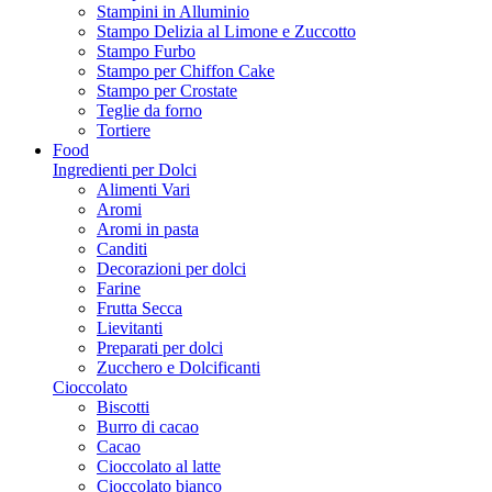
Stampini in Alluminio
Stampo Delizia al Limone e Zuccotto
Stampo Furbo
Stampo per Chiffon Cake
Stampo per Crostate
Teglie da forno
Tortiere
Food
Ingredienti per Dolci
Alimenti Vari
Aromi
Aromi in pasta
Canditi
Decorazioni per dolci
Farine
Frutta Secca
Lievitanti
Preparati per dolci
Zucchero e Dolcificanti
Cioccolato
Biscotti
Burro di cacao
Cacao
Cioccolato al latte
Cioccolato bianco