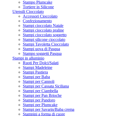
Stampo Plumcake
Tortiere in Silicone
Utensili Cioccolato
Accessori Cioccolato
Confezionamento
Stampi cioccolato Natale
Stampi cioccolato praline
Stampi cioccolato soggetto
Stampi silicone cioccolato
Stampi Tavoletta Cioccolato
Stampi uova di Pasqua
Stampo soggetti Pasqua
Stampi in alluminio
Ruoti Per Dolci/Salati
Stampi Madeleine
Stampi Pastiera
Stampi per Baba
Stampi per Cannoli
Stampi per Cassata Siciliana
Stampi per Ciambella
Stampi per Pan Brioche
Stampi per Pandoro
Stampi per Plumcake
Stampi per Savarin/Baba crema
Stampini a forma di cuore