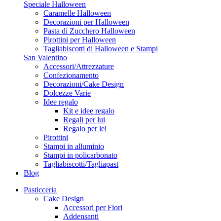
Speciale Halloween
Caramelle Halloween
Decorazioni per Halloween
Pasta di Zucchero Halloween
Pirottini per Halloween
Tagliabiscotti di Halloween e Stampi
San Valentino
Accessori/Attrezzature
Confezionamento
Decorazioni/Cake Design
Dolcezze Varie
Idee regalo
Kit e idee regalo
Regali per lui
Regalo per lei
Pirottini
Stampi in alluminio
Stampi in policarbonato
Tagliabiscotti/Tagliapast
Blog
Pasticceria
Cake Design
Accessori per Fiori
Addensanti