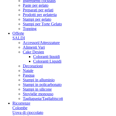
Ingredienti cocktails
Paste per gelato
Preparati per gelati
Prodotti per gelateria
Stampi per gelato
Stampi per Torte Gelato
Topping
Offerte
SALDI
Accessori/Attrezzature
Alimenti Vari
Cake Design
Coloranti liquidi
Coloranti Liquidi
Decorazioni
Natale
Pasqua
Stampi in alluminio
Stampi in policarbonato
Stampi in silicone
Stoviglie monouso
Tagliapasta/Tagliabiscott
Ricorrenze
Colombe
Uova di cioccolato