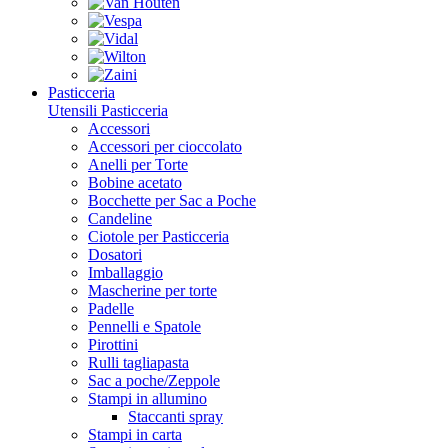
Pasticceria
Utensili Pasticceria
Accessori
Accessori per cioccolato
Anelli per Torte
Bobine acetato
Bocchette per Sac a Poche
Candeline
Ciotole per Pasticceria
Dosatori
Imballaggio
Mascherine per torte
Padelle
Pennelli e Spatole
Pirottini
Rulli tagliapasta
Sac a poche/Zeppole
Stampi in allumino
Staccanti spray
Stampi in carta