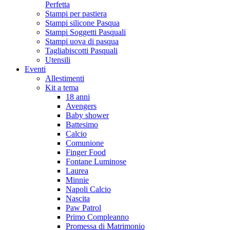
Perfetta
Stampi per pastiera
Stampi silicone Pasqua
Stampi Soggetti Pasquali
Stampi uova di pasqua
Tagliabiscotti Pasquali
Utensili
Eventi
Allestimenti
Kit a tema
18 anni
Avengers
Baby shower
Battesimo
Calcio
Comunione
Finger Food
Fontane Luminose
Laurea
Minnie
Napoli Calcio
Nascita
Paw Patrol
Primo Compleanno
Promessa di Matrimonio