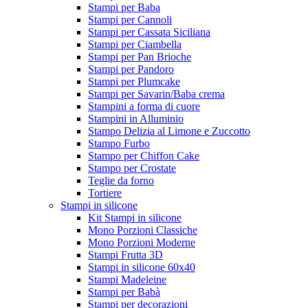
Stampi per Baba
Stampi per Cannoli
Stampi per Cassata Siciliana
Stampi per Ciambella
Stampi per Pan Brioche
Stampi per Pandoro
Stampi per Plumcake
Stampi per Savarin/Baba crema
Stampini a forma di cuore
Stampini in Alluminio
Stampo Delizia al Limone e Zuccotto
Stampo Furbo
Stampo per Chiffon Cake
Stampo per Crostate
Teglie da forno
Tortiere
Stampi in silicone
Kit Stampi in silicone
Mono Porzioni Classiche
Mono Porzioni Moderne
Stampi Frutta 3D
Stampi in silicone 60x40
Stampi Madeleine
Stampi per Babà
Stampi per decorazioni