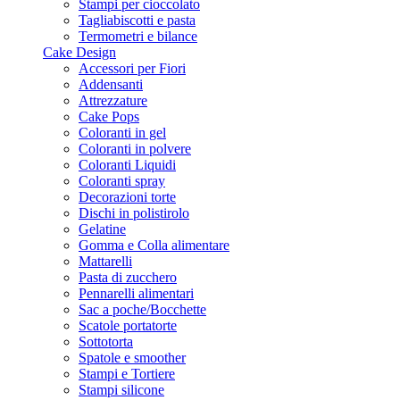
Stampi per cioccolato
Tagliabiscotti e pasta
Termometri e bilance
Cake Design
Accessori per Fiori
Addensanti
Attrezzature
Cake Pops
Coloranti in gel
Coloranti in polvere
Coloranti Liquidi
Coloranti spray
Decorazioni torte
Dischi in polistirolo
Gelatine
Gomma e Colla alimentare
Mattarelli
Pasta di zucchero
Pennarelli alimentari
Sac a poche/Bocchette
Scatole portatorte
Sottotorta
Spatole e smoother
Stampi e Tortiere
Stampi silicone