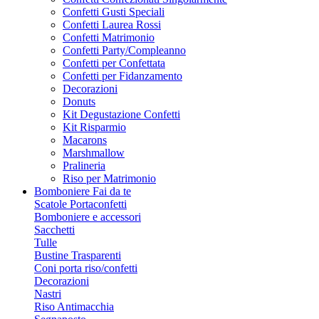
Confetti Gusti Speciali
Confetti Laurea Rossi
Confetti Matrimonio
Confetti Party/Compleanno
Confetti per Confettata
Confetti per Fidanzamento
Decorazioni
Donuts
Kit Degustazione Confetti
Kit Risparmio
Macarons
Marshmallow
Pralineria
Riso per Matrimonio
Bomboniere Fai da te
Scatole Portaconfetti
Bomboniere e accessori
Sacchetti
Tulle
Bustine Trasparenti
Coni porta riso/confetti
Decorazioni
Nastri
Riso Antimacchia