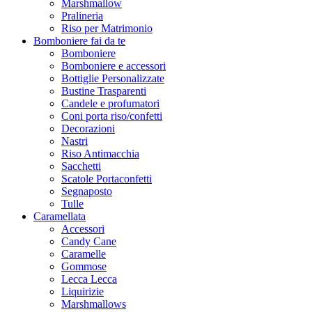
Marshmallow
Pralineria
Riso per Matrimonio
Bomboniere fai da te
Bomboniere
Bomboniere e accessori
Bottiglie Personalizzate
Bustine Trasparenti
Candele e profumatori
Coni porta riso/confetti
Decorazioni
Nastri
Riso Antimacchia
Sacchetti
Scatole Portaconfetti
Segnaposto
Tulle
Caramellata
Accessori
Candy Cane
Caramelle
Gommose
Lecca Lecca
Liquirizie
Marshmallows