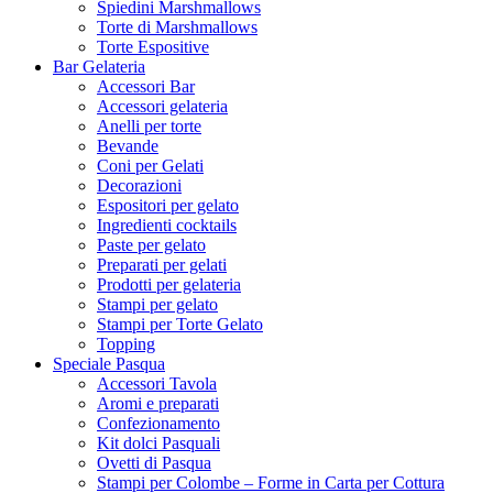
Spiedini Marshmallows
Torte di Marshmallows
Torte Espositive
Bar Gelateria
Accessori Bar
Accessori gelateria
Anelli per torte
Bevande
Coni per Gelati
Decorazioni
Espositori per gelato
Ingredienti cocktails
Paste per gelato
Preparati per gelati
Prodotti per gelateria
Stampi per gelato
Stampi per Torte Gelato
Topping
Speciale Pasqua
Accessori Tavola
Aromi e preparati
Confezionamento
Kit dolci Pasquali
Ovetti di Pasqua
Stampi per Colombe – Forme in Carta per Cottura