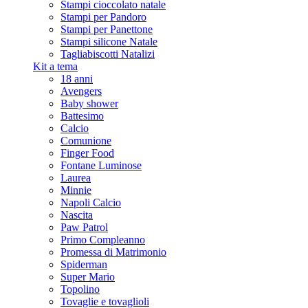
Stampi cioccolato natale
Stampi per Pandoro
Stampi per Panettone
Stampi silicone Natale
Tagliabiscotti Natalizi
Kit a tema
18 anni
Avengers
Baby shower
Battesimo
Calcio
Comunione
Finger Food
Fontane Luminose
Laurea
Minnie
Napoli Calcio
Nascita
Paw Patrol
Primo Compleanno
Promessa di Matrimonio
Spiderman
Super Mario
Topolino
Tovaglie e tovaglioli