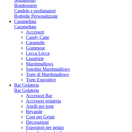
Segnaposto
Bomboniere
Candele e profumatori
Bottiglie Personalizzate
Caramellata
Caramellata
Accessori
Candy Cane
Caramelle
Gommose
Lecca Lecca
Liquirizie
Marshmallows
Spiedini Marshmallows
Torte di Marshmallows
Torte Espositive
Bar Gelateria
Bar Gelateria
Accessori Bar
Accessori gelateria
Anelli per torte
Bevande
Coni per Gelati
Decorazioni
Espositori per gelato