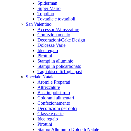
Spiderman
Super Mario
Topolino
Tovaglie e tovaglioli
San Valentino
Accessori/Attrezzature
Confezionamento
Decorazioni/Cake Design
Dolcezze Varie
Idee regalo
Pirottini
Stampi in alluminio
Stampi in policarbonato
Tagliabiscotti/Tagliapast
Speciale Natale
Aromi e Preparati
Attrezzature
Basi in polistirolo
Coloranti alimentari
Confezionamento
Decorazioni per dolci
Glasse e paste
Idee regalo
Pirottini
Stampi Alluminio Dolci di Natale