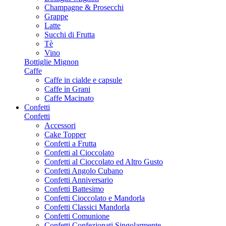
Champagne & Prosecchi
Grappe
Latte
Succhi di Frutta
Tè
Vino
Bottiglie Mignon
Caffe
Caffe in cialde e capsule
Caffe in Grani
Caffe Macinato
Confetti
Confetti
Accessori
Cake Topper
Confetti a Frutta
Confetti al Cioccolato
Confetti al Cioccolato ed Altro Gusto
Confetti Angolo Cubano
Confetti Anniversario
Confetti Battesimo
Confetti Cioccolato e Mandorla
Confetti Classici Mandorla
Confetti Comunione
Confetti Confezionati Singolarmente