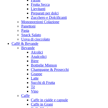
Farine
Frutta Secca
Lievitanti
Preparati per dolci
Zucchero e Dolcificanti
Monoporzioni Colazione
Panettoni
Pasta
Snack Salato
Uova di cioccolato
Caffè & Bevande
Bevande
Alcolici
Analcolici
Birre
Bottiglie Mignon
Champagne & Prosecchi
Grappe
Latte
Succhi di Frutta
Tè
Vino
Caffe
Caffe in cialde e capsule
Caffe in Grani