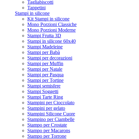
Tagliabiscotti
Tappetini
Stampi in silicone
Kit Stampi in silicone
Mono Porzioni Classiche
Mono Porzioni Moderne
Stampi Frutta 3D
Stampi in silicone 60x40
Stampi Madeleine
Stampi per Babà
Stampi per decorazioni
Stampi per Muffin
Stampi per Natale
Stampi per Pasqua
Stampi per Tortine
Stampi semisfere
Stampi Soggetti
Stampi Tarte Ring
Stampini per Cioccolato
Stampini per gelato
Stampini Silicone Cuore
Stampino per Ciambelle
Stampo per Crostate
Stampo per Macarons
Stampo per Torrone