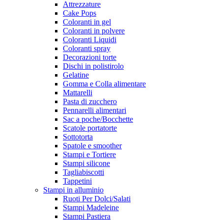
Attrezzature
Cake Pops
Coloranti in gel
Coloranti in polvere
Coloranti Liquidi
Coloranti spray
Decorazioni torte
Dischi in polistirolo
Gelatine
Gomma e Colla alimentare
Mattarelli
Pasta di zucchero
Pennarelli alimentari
Sac a poche/Bocchette
Scatole portatorte
Sottotorta
Spatole e smoother
Stampi e Tortiere
Stampi silicone
Tagliabiscotti
Tappetini
Stampi in alluminio
Ruoti Per Dolci/Salati
Stampi Madeleine
Stampi Pastiera