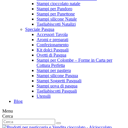
Stampi cioccolato natale
Stampi per Pandoro
Stampi per Panettone
Stampi silicone Natale
Tagliabiscotti Natalizi
Speciale Pasqua
Accessori Tavola
Aromi e preparati
Confezionamento
Kit dolci Pasquali
Ovetti di Pasqua
Stampi per Colombe – Forme in Carta per
Cottura Perfetta
Stampi per pastiera
Stampi silicone Pasqua
Stampi Soggetti Pasquali
Stampi uova di pasqua
Tagliabiscotti Pasquali
Utensili
Blog
Menu
Cerca