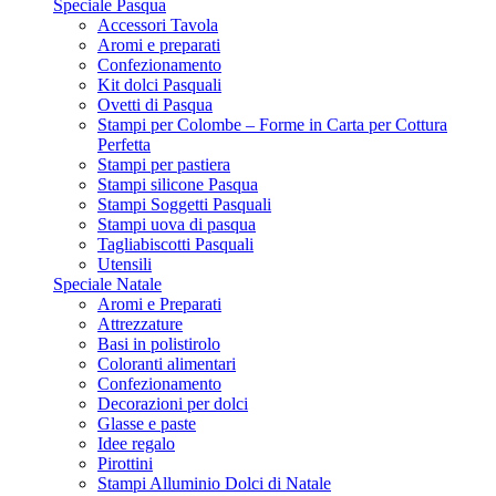
Speciale Pasqua
Accessori Tavola
Aromi e preparati
Confezionamento
Kit dolci Pasquali
Ovetti di Pasqua
Stampi per Colombe – Forme in Carta per Cottura
Perfetta
Stampi per pastiera
Stampi silicone Pasqua
Stampi Soggetti Pasquali
Stampi uova di pasqua
Tagliabiscotti Pasquali
Utensili
Speciale Natale
Aromi e Preparati
Attrezzature
Basi in polistirolo
Coloranti alimentari
Confezionamento
Decorazioni per dolci
Glasse e paste
Idee regalo
Pirottini
Stampi Alluminio Dolci di Natale