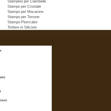
Stampino per Ciambelle
Stampo per Crostate
Stampo per Macarons
Stampo per Torrone
Stampo Plumcake
Tortiere in Silicone
e
ato
i
ioni
e