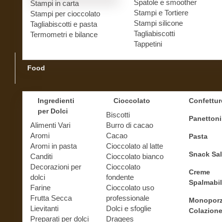
Spatole e smoother
Stampi in carta
Stampi e Tortiere
Stampi per cioccolato
Stampi silicone
Tagliabiscotti e pasta
Tagliabiscotti
Termometri e bilance
Tappetini
Food
Ingredienti
Cioccolato
Confettur
per Dolci
Biscotti
Panettoni
Alimenti Vari
Burro di cacao
Aromi
Cacao
Pasta
Aromi in pasta
Cioccolato al latte
Snack Sal
Canditi
Cioccolato bianco
Decorazioni per
Cioccolato
Creme
dolci
fondente
Spalmabil
Farine
Cioccolato uso
Frutta Secca
professionale
Monoporz
Lievitanti
Dolci e sfoglie
Colazion
Preparati per dolci
Dragees