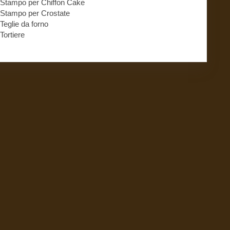
Stampo per Chiffon Cake
Stampo per Crostate
Teglie da forno
Tortiere