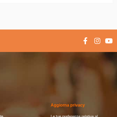
Aggiorna privacy
to
Le tue preferenze relative al