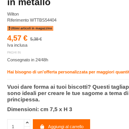
in metallo
Wilton
Riferimento
WTTBS54404
Ultimi articoli in magazzino
4,57 €
5,38 €
Iva inclusa
PAGHI IN
Consegnato in 24/48h
Hai bisogno di un'offerta personalizzata per maggiori quantit
Vuoi dare forma ai tuoi biscotti? Questi taglia
sono ideali per creare le tue sagome a tema di
principessa.
Dimensioni: cm 7,5 x H 3
Aggiungi al carrello