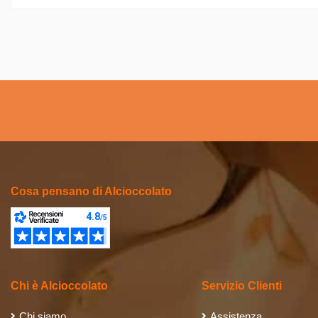
Cosa pensano di Alcioccolato
Chi è Alcioccolato
Servizio Clienti
Chi siamo
Assistenza