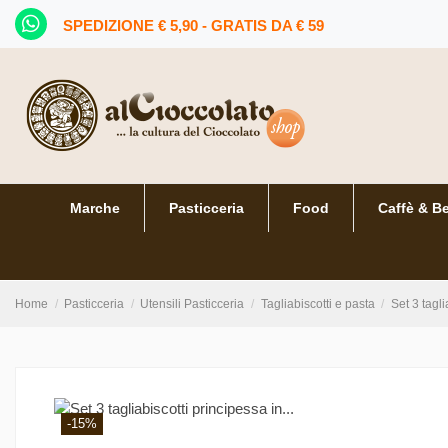
SPEDIZIONE € 5,90 - GRATIS DA € 59
Marche
Pasticceria
Food
Caffè & B
Home
Pasticceria
Utensili Pasticceria
Tagliabiscotti e pasta
Set 3 tagli
-15%