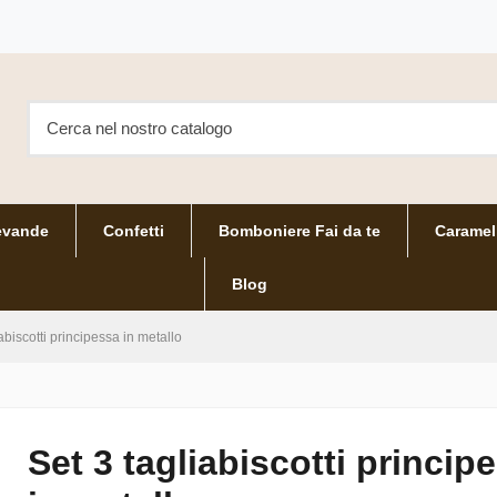
evande
Confetti
Bomboniere Fai da te
Caramel
Blog
abiscotti principessa in metallo
Set 3 tagliabiscotti princip