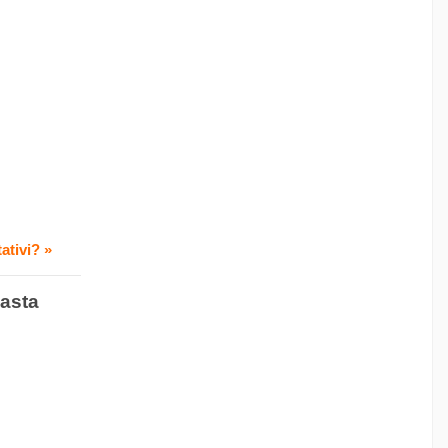
ativi? »
pasta