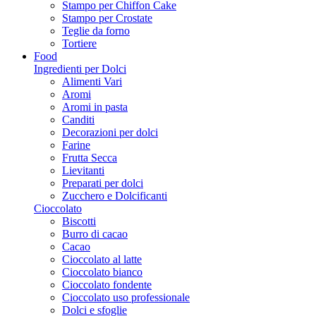
Stampo per Chiffon Cake
Stampo per Crostate
Teglie da forno
Tortiere
Food
Ingredienti per Dolci
Alimenti Vari
Aromi
Aromi in pasta
Canditi
Decorazioni per dolci
Farine
Frutta Secca
Lievitanti
Preparati per dolci
Zucchero e Dolcificanti
Cioccolato
Biscotti
Burro di cacao
Cacao
Cioccolato al latte
Cioccolato bianco
Cioccolato fondente
Cioccolato uso professionale
Dolci e sfoglie