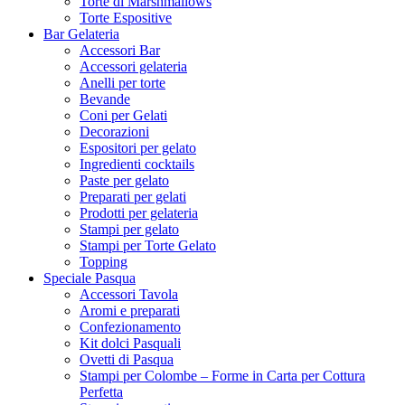
Torte di Marshmallows
Torte Espositive
Bar Gelateria
Accessori Bar
Accessori gelateria
Anelli per torte
Bevande
Coni per Gelati
Decorazioni
Espositori per gelato
Ingredienti cocktails
Paste per gelato
Preparati per gelati
Prodotti per gelateria
Stampi per gelato
Stampi per Torte Gelato
Topping
Speciale Pasqua
Accessori Tavola
Aromi e preparati
Confezionamento
Kit dolci Pasquali
Ovetti di Pasqua
Stampi per Colombe – Forme in Carta per Cottura
Perfetta