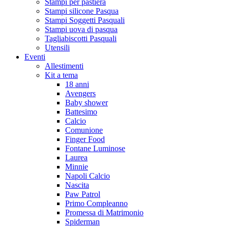
Stampi per pastiera
Stampi silicone Pasqua
Stampi Soggetti Pasquali
Stampi uova di pasqua
Tagliabiscotti Pasquali
Utensili
Eventi
Allestimenti
Kit a tema
18 anni
Avengers
Baby shower
Battesimo
Calcio
Comunione
Finger Food
Fontane Luminose
Laurea
Minnie
Napoli Calcio
Nascita
Paw Patrol
Primo Compleanno
Promessa di Matrimonio
Spiderman