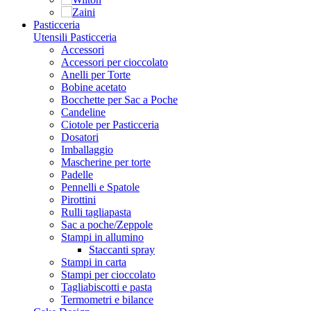
Pasticceria
Utensili Pasticceria
Accessori
Accessori per cioccolato
Anelli per Torte
Bobine acetato
Bocchette per Sac a Poche
Candeline
Ciotole per Pasticceria
Dosatori
Imballaggio
Mascherine per torte
Padelle
Pennelli e Spatole
Pirottini
Rulli tagliapasta
Sac a poche/Zeppole
Stampi in allumino
Staccanti spray
Stampi in carta
Stampi per cioccolato
Tagliabiscotti e pasta
Termometri e bilance