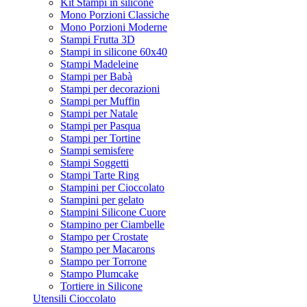
Kit Stampi in silicone
Mono Porzioni Classiche
Mono Porzioni Moderne
Stampi Frutta 3D
Stampi in silicone 60x40
Stampi Madeleine
Stampi per Babà
Stampi per decorazioni
Stampi per Muffin
Stampi per Natale
Stampi per Pasqua
Stampi per Tortine
Stampi semisfere
Stampi Soggetti
Stampi Tarte Ring
Stampini per Cioccolato
Stampini per gelato
Stampini Silicone Cuore
Stampino per Ciambelle
Stampo per Crostate
Stampo per Macarons
Stampo per Torrone
Stampo Plumcake
Tortiere in Silicone
Utensili Cioccolato