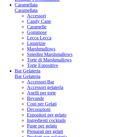
Caramellata
Caramellata
Accessori
Candy Cane
Caramelle
Gommose
Lecca Lecca
Liquirizie
Marshmallows
Spiedini Marshmallows
Torte di Marshmallows
Torte Espositive
Bar Gelateria
Bar Gelateria
Accessori Bar
Accessori gelateria
Anelli per torte
Bevande
Coni per Gelati
Decorazioni
Espositori per gelato
Ingredienti cocktails
Paste per gelato
Preparati per gelati
Prodotti per gelateria