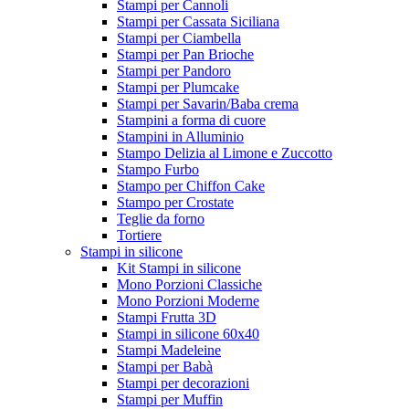
Stampi per Cannoli
Stampi per Cassata Siciliana
Stampi per Ciambella
Stampi per Pan Brioche
Stampi per Pandoro
Stampi per Plumcake
Stampi per Savarin/Baba crema
Stampini a forma di cuore
Stampini in Alluminio
Stampo Delizia al Limone e Zuccotto
Stampo Furbo
Stampo per Chiffon Cake
Stampo per Crostate
Teglie da forno
Tortiere
Stampi in silicone
Kit Stampi in silicone
Mono Porzioni Classiche
Mono Porzioni Moderne
Stampi Frutta 3D
Stampi in silicone 60x40
Stampi Madeleine
Stampi per Babà
Stampi per decorazioni
Stampi per Muffin