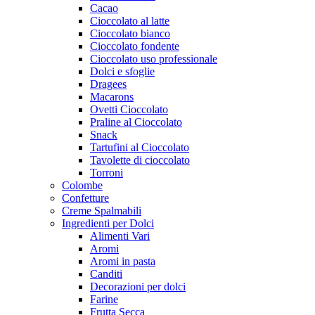
Cacao
Cioccolato al latte
Cioccolato bianco
Cioccolato fondente
Cioccolato uso professionale
Dolci e sfoglie
Dragees
Macarons
Ovetti Cioccolato
Praline al Cioccolato
Snack
Tartufini al Cioccolato
Tavolette di cioccolato
Torroni
Colombe
Confetture
Creme Spalmabili
Ingredienti per Dolci
Alimenti Vari
Aromi
Aromi in pasta
Canditi
Decorazioni per dolci
Farine
Frutta Secca