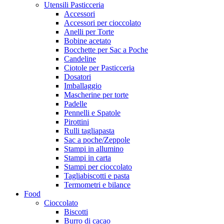
Utensili Pasticceria
Accessori
Accessori per cioccolato
Anelli per Torte
Bobine acetato
Bocchette per Sac a Poche
Candeline
Ciotole per Pasticceria
Dosatori
Imballaggio
Mascherine per torte
Padelle
Pennelli e Spatole
Pirottini
Rulli tagliapasta
Sac a poche/Zeppole
Stampi in allumino
Stampi in carta
Stampi per cioccolato
Tagliabiscotti e pasta
Termometri e bilance
Food
Cioccolato
Biscotti
Burro di cacao