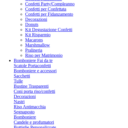
Confetti Party/Compleanno
Confetti per Confettata
Confetti per Fidanzamento
Decorazioni
Donuts
Kit Degustazione Confetti
Kit Risparmio
Macarons
Marshmallow
Pralineria
Riso per Matrimonio
Bomboniere Fai da te
Scatole Portaconfetti
Bomboniere e accessori
Sacchetti
Tulle
Bustine Trasparenti
Coni porta riso/confetti
Decorazioni
Nastri
Riso Antimacchia
Segnaposto
Bomboniere
Candele e profumatori
Bottiglie Personalizzate