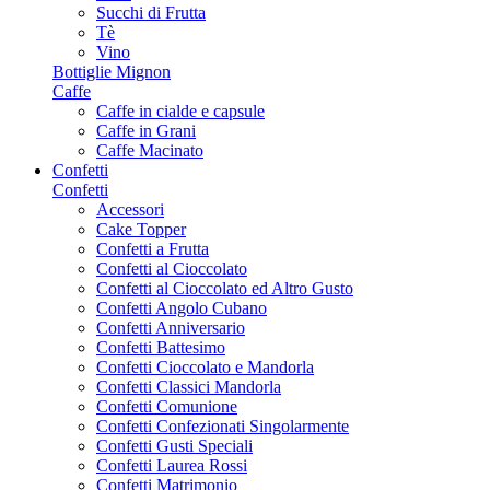
Succhi di Frutta
Tè
Vino
Bottiglie Mignon
Caffe
Caffe in cialde e capsule
Caffe in Grani
Caffe Macinato
Confetti
Confetti
Accessori
Cake Topper
Confetti a Frutta
Confetti al Cioccolato
Confetti al Cioccolato ed Altro Gusto
Confetti Angolo Cubano
Confetti Anniversario
Confetti Battesimo
Confetti Cioccolato e Mandorla
Confetti Classici Mandorla
Confetti Comunione
Confetti Confezionati Singolarmente
Confetti Gusti Speciali
Confetti Laurea Rossi
Confetti Matrimonio