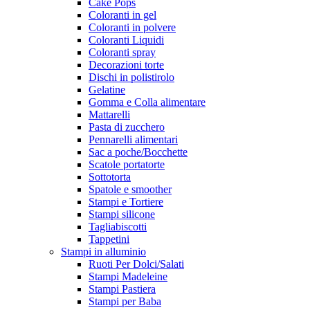
Cake Pops
Coloranti in gel
Coloranti in polvere
Coloranti Liquidi
Coloranti spray
Decorazioni torte
Dischi in polistirolo
Gelatine
Gomma e Colla alimentare
Mattarelli
Pasta di zucchero
Pennarelli alimentari
Sac a poche/Bocchette
Scatole portatorte
Sottotorta
Spatole e smoother
Stampi e Tortiere
Stampi silicone
Tagliabiscotti
Tappetini
Stampi in alluminio
Ruoti Per Dolci/Salati
Stampi Madeleine
Stampi Pastiera
Stampi per Baba