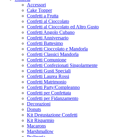
Accessori
Cake Topper
Confetti a Frutta
Confetti al Cioccolato
Confetti al Cioccolato ed Altro Gusto
Confetti Angolo Cubano
Confetti Anniversario
Confetti Battesimo
Confetti Cioccolato e Mandorla
Confetti Classici Mandorla
Confetti Comunione
Confetti Confezionati Singolarmente
Confetti Gusti Speciali
Confetti Laurea Rossi
Confetti Matrimonio
Confetti Party/Compleanno
Confetti per Confettata
Confetti per Fidanzamento
Decorazioni
Donuts
Kit Degustazione Confetti
Kit Risparmio
Macarons
Marshmallow
Pralineria