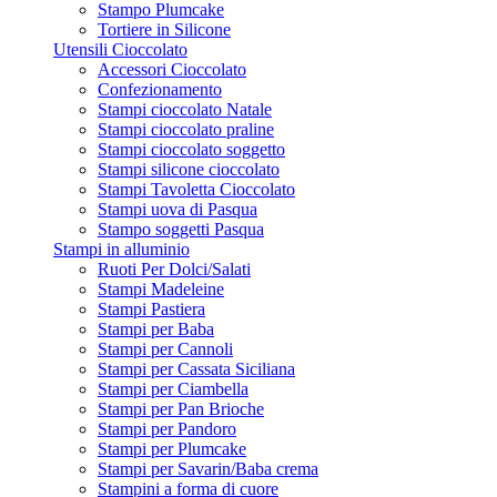
Stampo Plumcake
Tortiere in Silicone
Utensili Cioccolato
Accessori Cioccolato
Confezionamento
Stampi cioccolato Natale
Stampi cioccolato praline
Stampi cioccolato soggetto
Stampi silicone cioccolato
Stampi Tavoletta Cioccolato
Stampi uova di Pasqua
Stampo soggetti Pasqua
Stampi in alluminio
Ruoti Per Dolci/Salati
Stampi Madeleine
Stampi Pastiera
Stampi per Baba
Stampi per Cannoli
Stampi per Cassata Siciliana
Stampi per Ciambella
Stampi per Pan Brioche
Stampi per Pandoro
Stampi per Plumcake
Stampi per Savarin/Baba crema
Stampini a forma di cuore