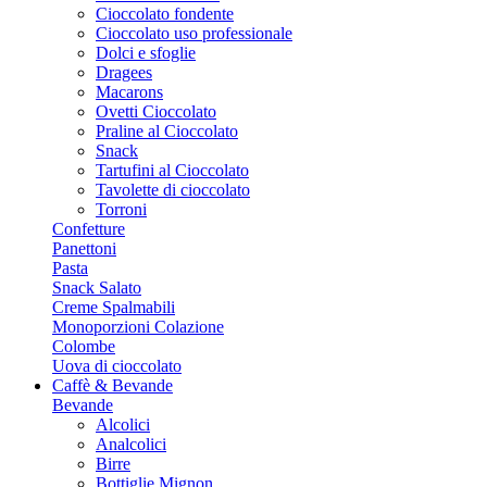
Cioccolato fondente
Cioccolato uso professionale
Dolci e sfoglie
Dragees
Macarons
Ovetti Cioccolato
Praline al Cioccolato
Snack
Tartufini al Cioccolato
Tavolette di cioccolato
Torroni
Confetture
Panettoni
Pasta
Snack Salato
Creme Spalmabili
Monoporzioni Colazione
Colombe
Uova di cioccolato
Caffè & Bevande
Bevande
Alcolici
Analcolici
Birre
Bottiglie Mignon