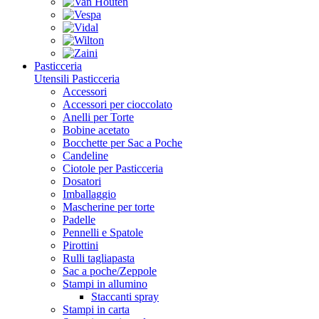
Pasticceria
Utensili Pasticceria
Accessori
Accessori per cioccolato
Anelli per Torte
Bobine acetato
Bocchette per Sac a Poche
Candeline
Ciotole per Pasticceria
Dosatori
Imballaggio
Mascherine per torte
Padelle
Pennelli e Spatole
Pirottini
Rulli tagliapasta
Sac a poche/Zeppole
Stampi in allumino
Staccanti spray
Stampi in carta