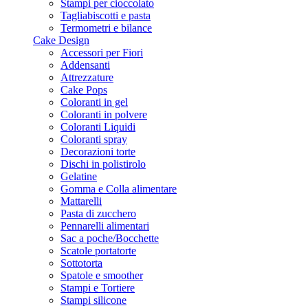
Stampi per cioccolato
Tagliabiscotti e pasta
Termometri e bilance
Cake Design
Accessori per Fiori
Addensanti
Attrezzature
Cake Pops
Coloranti in gel
Coloranti in polvere
Coloranti Liquidi
Coloranti spray
Decorazioni torte
Dischi in polistirolo
Gelatine
Gomma e Colla alimentare
Mattarelli
Pasta di zucchero
Pennarelli alimentari
Sac a poche/Bocchette
Scatole portatorte
Sottotorta
Spatole e smoother
Stampi e Tortiere
Stampi silicone