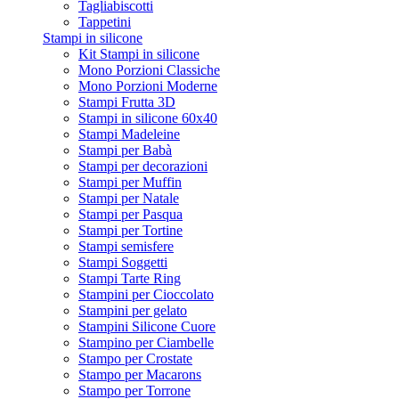
Tagliabiscotti
Tappetini
Stampi in silicone
Kit Stampi in silicone
Mono Porzioni Classiche
Mono Porzioni Moderne
Stampi Frutta 3D
Stampi in silicone 60x40
Stampi Madeleine
Stampi per Babà
Stampi per decorazioni
Stampi per Muffin
Stampi per Natale
Stampi per Pasqua
Stampi per Tortine
Stampi semisfere
Stampi Soggetti
Stampi Tarte Ring
Stampini per Cioccolato
Stampini per gelato
Stampini Silicone Cuore
Stampino per Ciambelle
Stampo per Crostate
Stampo per Macarons
Stampo per Torrone