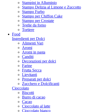
Stampini in Alluminio
Stampo Delizia al Limone e Zuccotto
Stampo Furbo
Stampo per Chiffon Cake
Stampo per Crostate
Teglie da forno
Tortiere
Food
Ingredienti per Dolci
Alimenti Vari
Aromi
Aromi in pasta
Canditi
Decorazioni per dolci
Farine
Frutta Secca
Lievitanti
Preparati per dolci
Zucchero e Dolcificanti
Cioccolato
Biscotti
Burro di cacao
Cacao
Cioccolato al latte
Cioccolato bianco