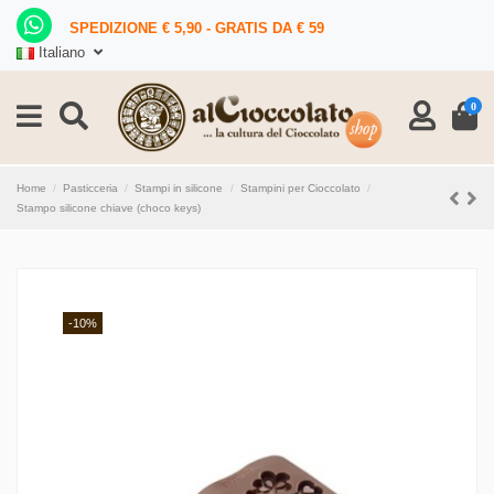
SPEDIZIONE € 5,90 - GRATIS DA € 59
Italiano
0
Home
Pasticceria
Stampi in silicone
Stampini per Cioccolato
Stampo silicone chiave (choco keys)
-10%