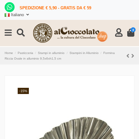
SPEDIZIONE € 5,90 - GRATIS DA € 59
Italiano
0
Home
Pasticceria
Stampi in alluminio
Stampini in Alluminio
Formina
Riccia Ovale in alluminio 9,5x6xh1,5 cm
-15%