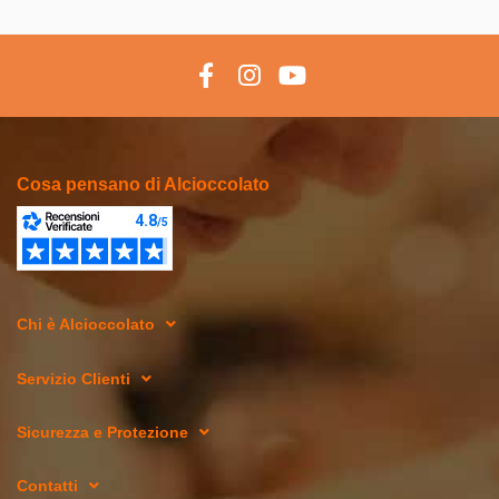
Cosa pensano di Alcioccolato
Chi è Alcioccolato
Servizio Clienti
Sicurezza e Protezione
Contatti