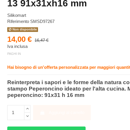
13 91x31xh16 mm
Silikomart
Riferimento
SMSD97267
Non disponibile
14,00 €
16,47 €
Iva inclusa
PAGHI IN
Hai bisogno di un'offerta personalizzata per maggiori quantit
Reinterpreta i sapori e le forme della natura co
stampo Peperoncino ideato per l'alta cucina. 
peperoncino: 91x31 h 16 mm
Aggiungi al carrello