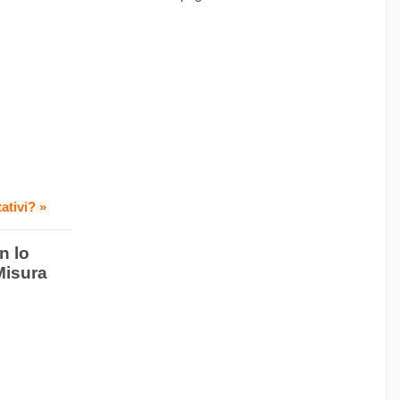
ativi? »
n lo
Misura