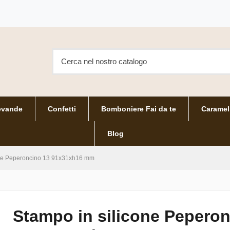
evande
Confetti
Bomboniere Fai da te
Caramel
Blog
one Peperoncino 13 91x31xh16 mm
Stampo in silicone Pepero