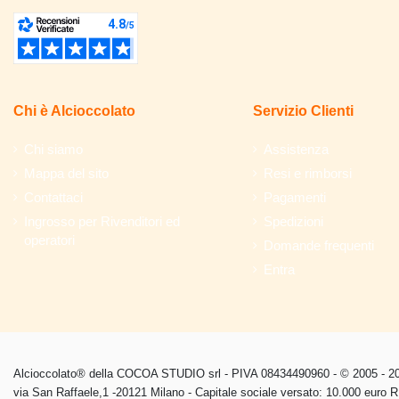
Chi è Alcioccolato
Servizio Clienti
Chi siamo
Assistenza
Mappa del sito
Resi e rimborsi
Contattaci
Pagamenti
Ingrosso per Rivenditori ed
Spedizioni
operatori
Domande frequenti
Entra
Alcioccolato® della COCOA STUDIO srl - PIVA 08434490960 - © 2005 - 202
via San Raffaele,1 -20121 Milano - Capitale sociale versato: 10.000 euro