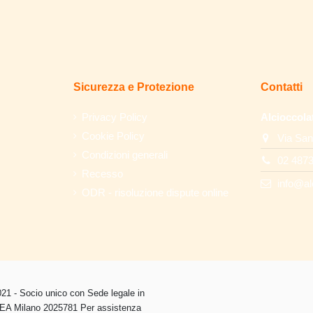
Sicurezza e Protezione
Contatti
Privacy Policy
Alcioccola
Cookie Policy
Via San
Condizioni generali
02 487
Recesso
info@al
ODR - risoluzione dispute online
1 - Socio unico con Sede legale in
 REA Milano 2025781 Per assistenza