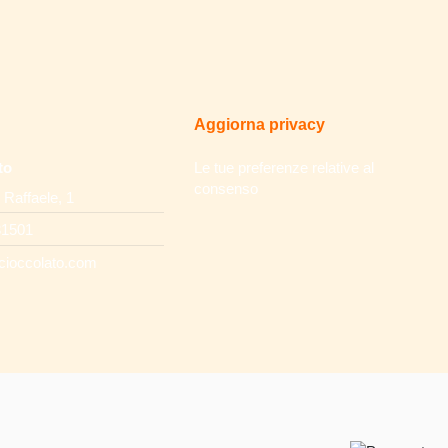
Aggiorna privacy
to
Le tue preferenze relative al
consenso
 Raffaele, 1
31501
cioccolato.com