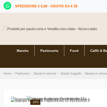
SPEDIZIONE € 5,90 - GRATIS DA € 59
Marche
Pasticceria
Food
Caffè & B
Home
Pasticceria
Stampi in silicone
Stampi Soggetti
Stampo in silic
-15%