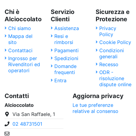
Chi è
Servizio
Sicurezza e
Alcioccolato
Clienti
Protezione
Chi siamo
Assistenza
Privacy
Policy
Mappa del
Resi e
sito
rimborsi
Cookie Policy
Contattaci
Pagamenti
Condizioni
generali
Ingrosso per
Spedizioni
Rivenditori ed
Recesso
Domande
operatori
frequenti
ODR -
risoluzione
Entra
dispute online
Contatti
Aggiorna privacy
Alcioccolato
Le tue preferenze
relative al consenso
Via San Raffaele, 1
02 48731501