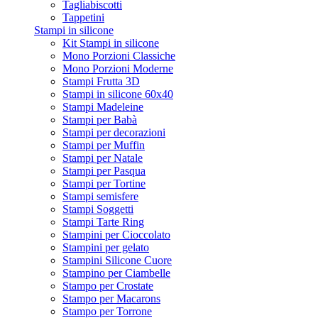
Tagliabiscotti
Tappetini
Stampi in silicone
Kit Stampi in silicone
Mono Porzioni Classiche
Mono Porzioni Moderne
Stampi Frutta 3D
Stampi in silicone 60x40
Stampi Madeleine
Stampi per Babà
Stampi per decorazioni
Stampi per Muffin
Stampi per Natale
Stampi per Pasqua
Stampi per Tortine
Stampi semisfere
Stampi Soggetti
Stampi Tarte Ring
Stampini per Cioccolato
Stampini per gelato
Stampini Silicone Cuore
Stampino per Ciambelle
Stampo per Crostate
Stampo per Macarons
Stampo per Torrone