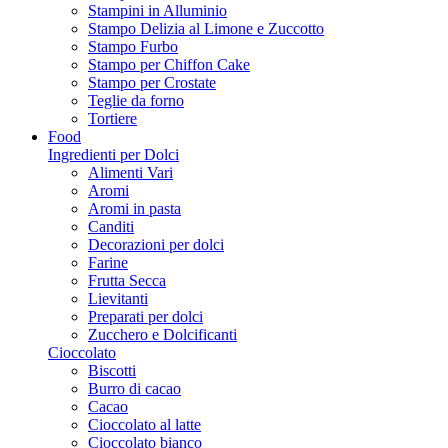
Stampini in Alluminio
Stampo Delizia al Limone e Zuccotto
Stampo Furbo
Stampo per Chiffon Cake
Stampo per Crostate
Teglie da forno
Tortiere
Food
Ingredienti per Dolci
Alimenti Vari
Aromi
Aromi in pasta
Canditi
Decorazioni per dolci
Farine
Frutta Secca
Lievitanti
Preparati per dolci
Zucchero e Dolcificanti
Cioccolato
Biscotti
Burro di cacao
Cacao
Cioccolato al latte
Cioccolato bianco