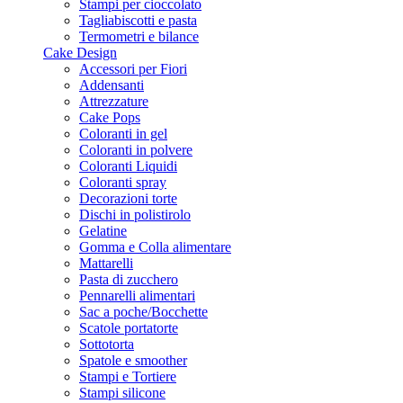
Stampi per cioccolato
Tagliabiscotti e pasta
Termometri e bilance
Cake Design
Accessori per Fiori
Addensanti
Attrezzature
Cake Pops
Coloranti in gel
Coloranti in polvere
Coloranti Liquidi
Coloranti spray
Decorazioni torte
Dischi in polistirolo
Gelatine
Gomma e Colla alimentare
Mattarelli
Pasta di zucchero
Pennarelli alimentari
Sac a poche/Bocchette
Scatole portatorte
Sottotorta
Spatole e smoother
Stampi e Tortiere
Stampi silicone