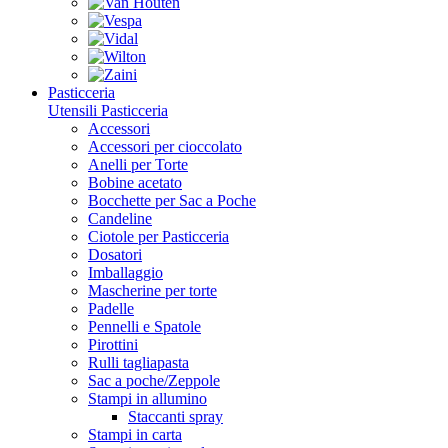
Pasticceria
Utensili Pasticceria
Accessori
Accessori per cioccolato
Anelli per Torte
Bobine acetato
Bocchette per Sac a Poche
Candeline
Ciotole per Pasticceria
Dosatori
Imballaggio
Mascherine per torte
Padelle
Pennelli e Spatole
Pirottini
Rulli tagliapasta
Sac a poche/Zeppole
Stampi in allumino
Staccanti spray
Stampi in carta