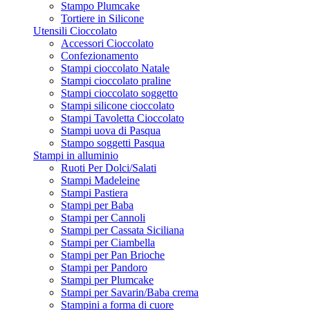
Stampo Plumcake
Tortiere in Silicone
Utensili Cioccolato
Accessori Cioccolato
Confezionamento
Stampi cioccolato Natale
Stampi cioccolato praline
Stampi cioccolato soggetto
Stampi silicone cioccolato
Stampi Tavoletta Cioccolato
Stampi uova di Pasqua
Stampo soggetti Pasqua
Stampi in alluminio
Ruoti Per Dolci/Salati
Stampi Madeleine
Stampi Pastiera
Stampi per Baba
Stampi per Cannoli
Stampi per Cassata Siciliana
Stampi per Ciambella
Stampi per Pan Brioche
Stampi per Pandoro
Stampi per Plumcake
Stampi per Savarin/Baba crema
Stampini a forma di cuore