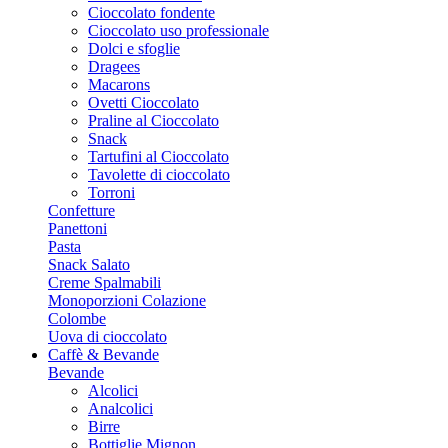
Cioccolato fondente
Cioccolato uso professionale
Dolci e sfoglie
Dragees
Macarons
Ovetti Cioccolato
Praline al Cioccolato
Snack
Tartufini al Cioccolato
Tavolette di cioccolato
Torroni
Confetture
Panettoni
Pasta
Snack Salato
Creme Spalmabili
Monoporzioni Colazione
Colombe
Uova di cioccolato
Caffè & Bevande
Bevande
Alcolici
Analcolici
Birre
Bottiglie Mignon