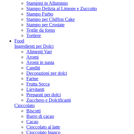
Stampini in Alluminio
Stampo Delizia al Limone e Zuccotto
Stampo Furbo
Stampo per Chiffon Cake
Stampo per Crostate
Teglie da forno
Tortiere
Food
Ingredienti per Dolci
Alimenti Vari
Aromi
Aromi in pasta
Canditi
Decorazioni per dolci
Farine
Frutta Secca
Lievitanti
Preparati per dolci
Zucchero e Dolcificanti
Cioccolato
Biscotti
Burro di cacao
Cacao
Cioccolato al latte
Cioccolato bianco