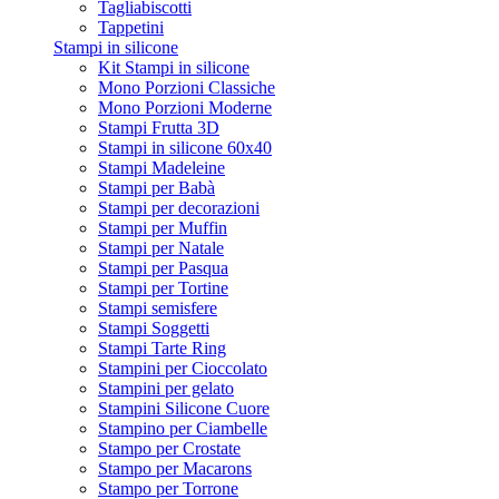
Tagliabiscotti
Tappetini
Stampi in silicone
Kit Stampi in silicone
Mono Porzioni Classiche
Mono Porzioni Moderne
Stampi Frutta 3D
Stampi in silicone 60x40
Stampi Madeleine
Stampi per Babà
Stampi per decorazioni
Stampi per Muffin
Stampi per Natale
Stampi per Pasqua
Stampi per Tortine
Stampi semisfere
Stampi Soggetti
Stampi Tarte Ring
Stampini per Cioccolato
Stampini per gelato
Stampini Silicone Cuore
Stampino per Ciambelle
Stampo per Crostate
Stampo per Macarons
Stampo per Torrone