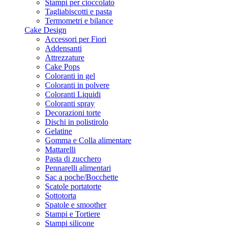
Stampi per cioccolato
Tagliabiscotti e pasta
Termometri e bilance
Cake Design
Accessori per Fiori
Addensanti
Attrezzature
Cake Pops
Coloranti in gel
Coloranti in polvere
Coloranti Liquidi
Coloranti spray
Decorazioni torte
Dischi in polistirolo
Gelatine
Gomma e Colla alimentare
Mattarelli
Pasta di zucchero
Pennarelli alimentari
Sac a poche/Bocchette
Scatole portatorte
Sottotorta
Spatole e smoother
Stampi e Tortiere
Stampi silicone