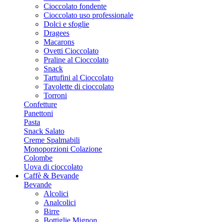
Cioccolato fondente
Cioccolato uso professionale
Dolci e sfoglie
Dragees
Macarons
Ovetti Cioccolato
Praline al Cioccolato
Snack
Tartufini al Cioccolato
Tavolette di cioccolato
Torroni
Confetture
Panettoni
Pasta
Snack Salato
Creme Spalmabili
Monoporzioni Colazione
Colombe
Uova di cioccolato
Caffè & Bevande
Bevande
Alcolici
Analcolici
Birre
Bottiglie Mignon