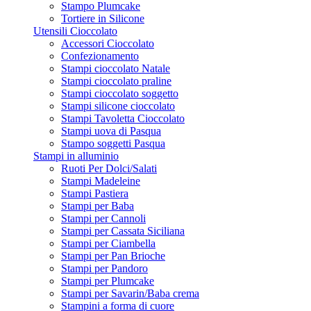
Stampo Plumcake
Tortiere in Silicone
Utensili Cioccolato
Accessori Cioccolato
Confezionamento
Stampi cioccolato Natale
Stampi cioccolato praline
Stampi cioccolato soggetto
Stampi silicone cioccolato
Stampi Tavoletta Cioccolato
Stampi uova di Pasqua
Stampo soggetti Pasqua
Stampi in alluminio
Ruoti Per Dolci/Salati
Stampi Madeleine
Stampi Pastiera
Stampi per Baba
Stampi per Cannoli
Stampi per Cassata Siciliana
Stampi per Ciambella
Stampi per Pan Brioche
Stampi per Pandoro
Stampi per Plumcake
Stampi per Savarin/Baba crema
Stampini a forma di cuore