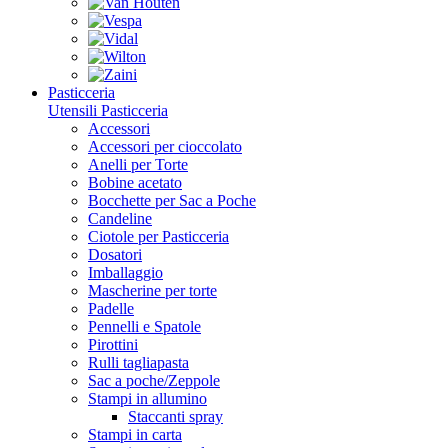
Pasticceria
Utensili Pasticceria
Accessori
Accessori per cioccolato
Anelli per Torte
Bobine acetato
Bocchette per Sac a Poche
Candeline
Ciotole per Pasticceria
Dosatori
Imballaggio
Mascherine per torte
Padelle
Pennelli e Spatole
Pirottini
Rulli tagliapasta
Sac a poche/Zeppole
Stampi in allumino
Staccanti spray
Stampi in carta