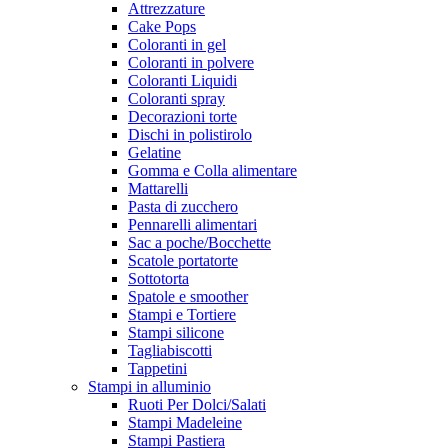
Attrezzature
Cake Pops
Coloranti in gel
Coloranti in polvere
Coloranti Liquidi
Coloranti spray
Decorazioni torte
Dischi in polistirolo
Gelatine
Gomma e Colla alimentare
Mattarelli
Pasta di zucchero
Pennarelli alimentari
Sac a poche/Bocchette
Scatole portatorte
Sottotorta
Spatole e smoother
Stampi e Tortiere
Stampi silicone
Tagliabiscotti
Tappetini
Stampi in alluminio
Ruoti Per Dolci/Salati
Stampi Madeleine
Stampi Pastiera