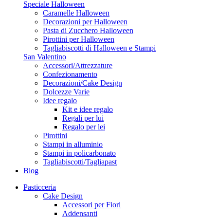
Speciale Halloween
Caramelle Halloween
Decorazioni per Halloween
Pasta di Zucchero Halloween
Pirottini per Halloween
Tagliabiscotti di Halloween e Stampi
San Valentino
Accessori/Attrezzature
Confezionamento
Decorazioni/Cake Design
Dolcezze Varie
Idee regalo
Kit e idee regalo
Regali per lui
Regalo per lei
Pirottini
Stampi in alluminio
Stampi in policarbonato
Tagliabiscotti/Tagliapast
Blog
Pasticceria
Cake Design
Accessori per Fiori
Addensanti