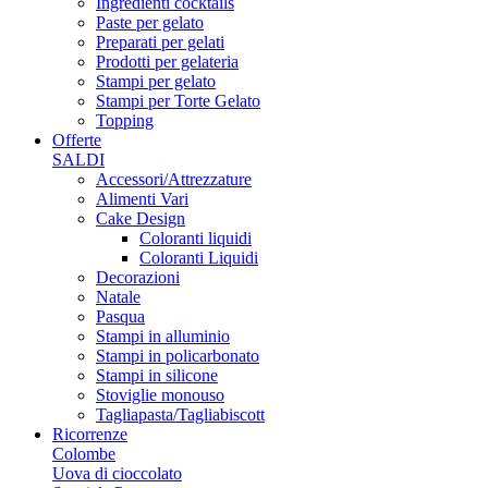
Ingredienti cocktails
Paste per gelato
Preparati per gelati
Prodotti per gelateria
Stampi per gelato
Stampi per Torte Gelato
Topping
Offerte
SALDI
Accessori/Attrezzature
Alimenti Vari
Cake Design
Coloranti liquidi
Coloranti Liquidi
Decorazioni
Natale
Pasqua
Stampi in alluminio
Stampi in policarbonato
Stampi in silicone
Stoviglie monouso
Tagliapasta/Tagliabiscott
Ricorrenze
Colombe
Uova di cioccolato