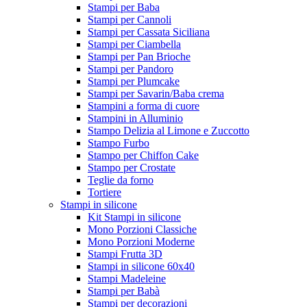
Stampi per Baba
Stampi per Cannoli
Stampi per Cassata Siciliana
Stampi per Ciambella
Stampi per Pan Brioche
Stampi per Pandoro
Stampi per Plumcake
Stampi per Savarin/Baba crema
Stampini a forma di cuore
Stampini in Alluminio
Stampo Delizia al Limone e Zuccotto
Stampo Furbo
Stampo per Chiffon Cake
Stampo per Crostate
Teglie da forno
Tortiere
Stampi in silicone
Kit Stampi in silicone
Mono Porzioni Classiche
Mono Porzioni Moderne
Stampi Frutta 3D
Stampi in silicone 60x40
Stampi Madeleine
Stampi per Babà
Stampi per decorazioni