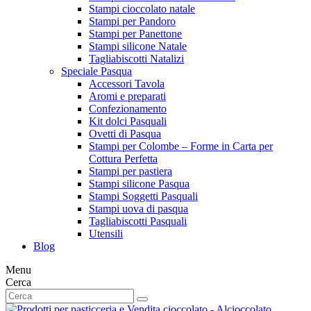
Stampi cioccolato natale
Stampi per Pandoro
Stampi per Panettone
Stampi silicone Natale
Tagliabiscotti Natalizi
Speciale Pasqua
Accessori Tavola
Aromi e preparati
Confezionamento
Kit dolci Pasquali
Ovetti di Pasqua
Stampi per Colombe – Forme in Carta per
Cottura Perfetta
Stampi per pastiera
Stampi silicone Pasqua
Stampi Soggetti Pasquali
Stampi uova di pasqua
Tagliabiscotti Pasquali
Utensili
Blog
Menu
Cerca