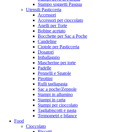
Stampo soggetti Pasqua
Utensili Pasticceria
Accessori
Accessori per cioccolato
Anelli per Torte
Bobine acetato
Bocchette per Sac a Poche
Candeline
Ciotole per Pasticceria
Dosatori
Imballaggio
Mascherine per torte
Padelle
Pennelli e Spatole
Pirottini
Rulli tagliapasta
Sac a poche/Zeppole
Stampi in allumino
Stampi in carta
Stampi per cioccolato
Tagliabiscotti e pasta
Termometri e bilance
Food
Cioccolato
Biscotti