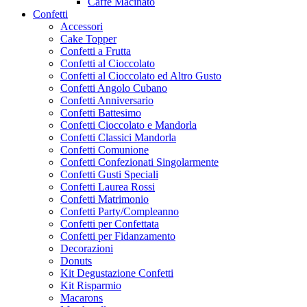
Caffe Macinato
Confetti
Accessori
Cake Topper
Confetti a Frutta
Confetti al Cioccolato
Confetti al Cioccolato ed Altro Gusto
Confetti Angolo Cubano
Confetti Anniversario
Confetti Battesimo
Confetti Cioccolato e Mandorla
Confetti Classici Mandorla
Confetti Comunione
Confetti Confezionati Singolarmente
Confetti Gusti Speciali
Confetti Laurea Rossi
Confetti Matrimonio
Confetti Party/Compleanno
Confetti per Confettata
Confetti per Fidanzamento
Decorazioni
Donuts
Kit Degustazione Confetti
Kit Risparmio
Macarons