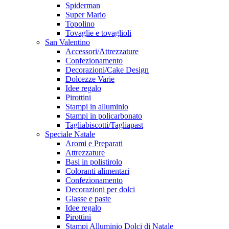
Spiderman
Super Mario
Topolino
Tovaglie e tovaglioli
San Valentino
Accessori/Attrezzature
Confezionamento
Decorazioni/Cake Design
Dolcezze Varie
Idee regalo
Pirottini
Stampi in alluminio
Stampi in policarbonato
Tagliabiscotti/Tagliapast
Speciale Natale
Aromi e Preparati
Attrezzature
Basi in polistirolo
Coloranti alimentari
Confezionamento
Decorazioni per dolci
Glasse e paste
Idee regalo
Pirottini
Stampi Alluminio Dolci di Natale