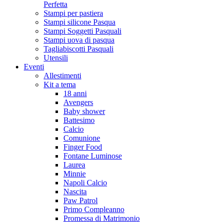
Perfetta
Stampi per pastiera
Stampi silicone Pasqua
Stampi Soggetti Pasquali
Stampi uova di pasqua
Tagliabiscotti Pasquali
Utensili
Eventi
Allestimenti
Kit a tema
18 anni
Avengers
Baby shower
Battesimo
Calcio
Comunione
Finger Food
Fontane Luminose
Laurea
Minnie
Napoli Calcio
Nascita
Paw Patrol
Primo Compleanno
Promessa di Matrimonio