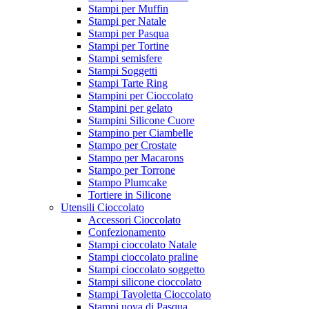
Stampi per Muffin
Stampi per Natale
Stampi per Pasqua
Stampi per Tortine
Stampi semisfere
Stampi Soggetti
Stampi Tarte Ring
Stampini per Cioccolato
Stampini per gelato
Stampini Silicone Cuore
Stampino per Ciambelle
Stampo per Crostate
Stampo per Macarons
Stampo per Torrone
Stampo Plumcake
Tortiere in Silicone
Utensili Cioccolato
Accessori Cioccolato
Confezionamento
Stampi cioccolato Natale
Stampi cioccolato praline
Stampi cioccolato soggetto
Stampi silicone cioccolato
Stampi Tavoletta Cioccolato
Stampi uova di Pasqua