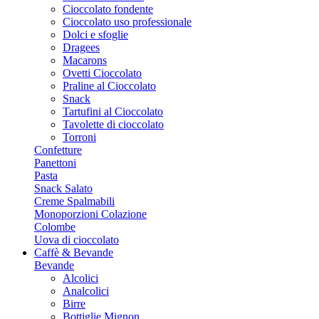
Cioccolato fondente
Cioccolato uso professionale
Dolci e sfoglie
Dragees
Macarons
Ovetti Cioccolato
Praline al Cioccolato
Snack
Tartufini al Cioccolato
Tavolette di cioccolato
Torroni
Confetture
Panettoni
Pasta
Snack Salato
Creme Spalmabili
Monoporzioni Colazione
Colombe
Uova di cioccolato
Caffè & Bevande
Bevande
Alcolici
Analcolici
Birre
Bottiglie Mignon