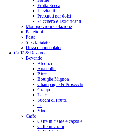
Farine
Frutta Secca
Lievitanti
Preparati per dolci
Zucchero e Dolcificanti
Monoporzioni Colazione
Panettoni
Pasta
Snack Salato
Uova di cioccolato
Caffè & Bevande
Bevande
Alcolici
Analcolici
Birre
Bottiglie Mignon
Champagne & Prosecchi
Grappe
Latte
Succhi di Frutta
Tè
Vino
Caffe
Caffe in cialde e capsule
Caffe in Grani