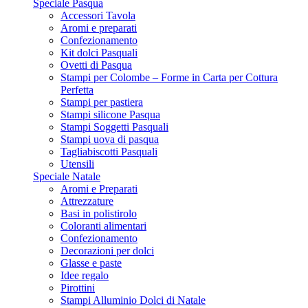
Speciale Pasqua
Accessori Tavola
Aromi e preparati
Confezionamento
Kit dolci Pasquali
Ovetti di Pasqua
Stampi per Colombe – Forme in Carta per Cottura
Perfetta
Stampi per pastiera
Stampi silicone Pasqua
Stampi Soggetti Pasquali
Stampi uova di pasqua
Tagliabiscotti Pasquali
Utensili
Speciale Natale
Aromi e Preparati
Attrezzature
Basi in polistirolo
Coloranti alimentari
Confezionamento
Decorazioni per dolci
Glasse e paste
Idee regalo
Pirottini
Stampi Alluminio Dolci di Natale