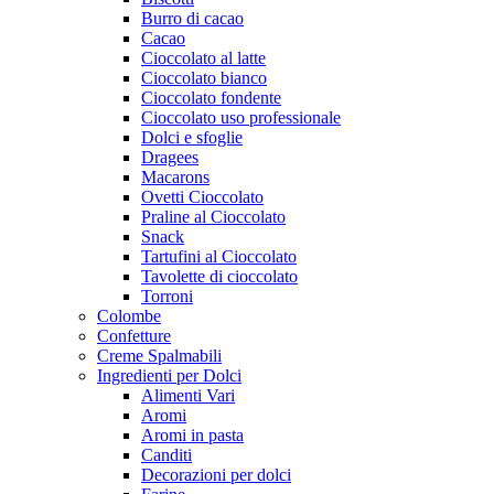
Burro di cacao
Cacao
Cioccolato al latte
Cioccolato bianco
Cioccolato fondente
Cioccolato uso professionale
Dolci e sfoglie
Dragees
Macarons
Ovetti Cioccolato
Praline al Cioccolato
Snack
Tartufini al Cioccolato
Tavolette di cioccolato
Torroni
Colombe
Confetture
Creme Spalmabili
Ingredienti per Dolci
Alimenti Vari
Aromi
Aromi in pasta
Canditi
Decorazioni per dolci