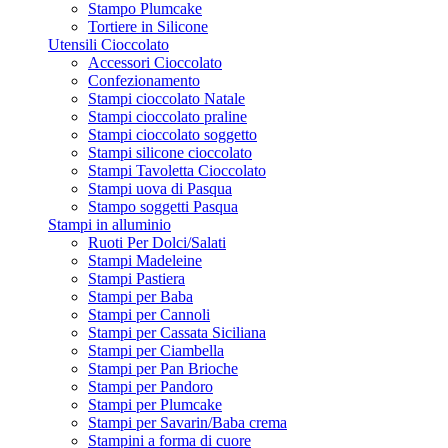
Stampo Plumcake
Tortiere in Silicone
Utensili Cioccolato
Accessori Cioccolato
Confezionamento
Stampi cioccolato Natale
Stampi cioccolato praline
Stampi cioccolato soggetto
Stampi silicone cioccolato
Stampi Tavoletta Cioccolato
Stampi uova di Pasqua
Stampo soggetti Pasqua
Stampi in alluminio
Ruoti Per Dolci/Salati
Stampi Madeleine
Stampi Pastiera
Stampi per Baba
Stampi per Cannoli
Stampi per Cassata Siciliana
Stampi per Ciambella
Stampi per Pan Brioche
Stampi per Pandoro
Stampi per Plumcake
Stampi per Savarin/Baba crema
Stampini a forma di cuore