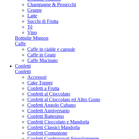
Champagne & Prosecchi
Grappe
Latte
Succhi di Frutta
Tè
Vino
Bottiglie Mignon
Caffe
Caffe in cialde e capsule
Caffe in Grani
Caffe Macinato
Confetti
Confetti
Accessori
Cake Topper
Confetti a Frutta
Confetti al Cioccolato
Confetti al Cioccolato ed Altro Gusto
Confetti Angolo Cubano
Confetti Anniversario
Confetti Battesimo
Confetti Cioccolato e Mandorla
Confetti Classici Mandorla
Confetti Comunione
Confetti Confezionati Singolarmente