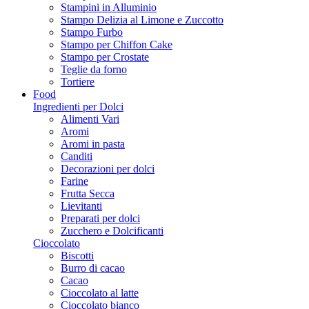
Stampini in Alluminio
Stampo Delizia al Limone e Zuccotto
Stampo Furbo
Stampo per Chiffon Cake
Stampo per Crostate
Teglie da forno
Tortiere
Food
Ingredienti per Dolci
Alimenti Vari
Aromi
Aromi in pasta
Canditi
Decorazioni per dolci
Farine
Frutta Secca
Lievitanti
Preparati per dolci
Zucchero e Dolcificanti
Cioccolato
Biscotti
Burro di cacao
Cacao
Cioccolato al latte
Cioccolato bianco