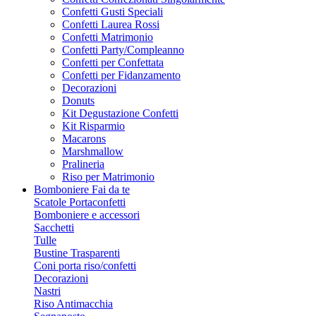
Confetti Gusti Speciali
Confetti Laurea Rossi
Confetti Matrimonio
Confetti Party/Compleanno
Confetti per Confettata
Confetti per Fidanzamento
Decorazioni
Donuts
Kit Degustazione Confetti
Kit Risparmio
Macarons
Marshmallow
Pralineria
Riso per Matrimonio
Bomboniere Fai da te
Scatole Portaconfetti
Bomboniere e accessori
Sacchetti
Tulle
Bustine Trasparenti
Coni porta riso/confetti
Decorazioni
Nastri
Riso Antimacchia