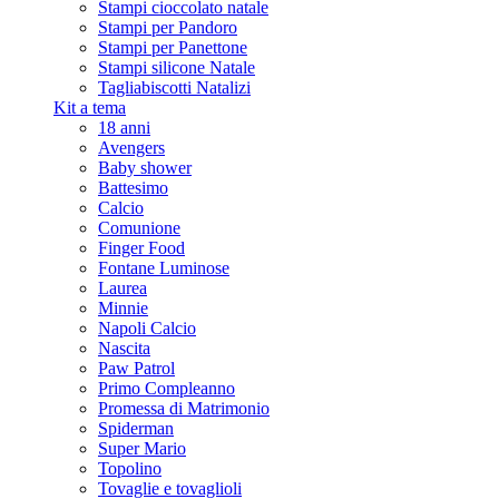
Stampi cioccolato natale
Stampi per Pandoro
Stampi per Panettone
Stampi silicone Natale
Tagliabiscotti Natalizi
Kit a tema
18 anni
Avengers
Baby shower
Battesimo
Calcio
Comunione
Finger Food
Fontane Luminose
Laurea
Minnie
Napoli Calcio
Nascita
Paw Patrol
Primo Compleanno
Promessa di Matrimonio
Spiderman
Super Mario
Topolino
Tovaglie e tovaglioli