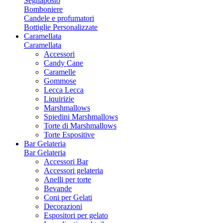
Segnaposto
Bomboniere
Candele e profumatori
Bottiglie Personalizzate
Caramellata
Caramellata
Accessori
Candy Cane
Caramelle
Gommose
Lecca Lecca
Liquirizie
Marshmallows
Spiedini Marshmallows
Torte di Marshmallows
Torte Espositive
Bar Gelateria
Bar Gelateria
Accessori Bar
Accessori gelateria
Anelli per torte
Bevande
Coni per Gelati
Decorazioni
Espositori per gelato