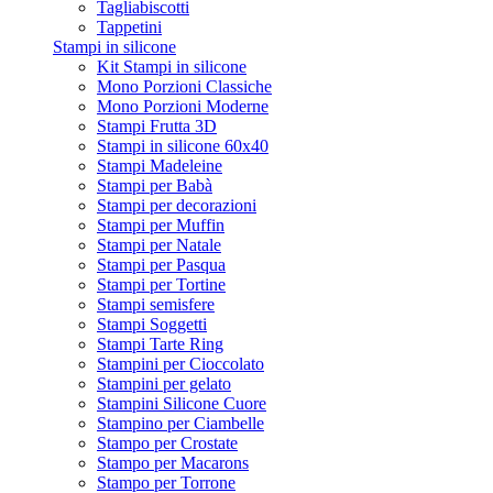
Tagliabiscotti
Tappetini
Stampi in silicone
Kit Stampi in silicone
Mono Porzioni Classiche
Mono Porzioni Moderne
Stampi Frutta 3D
Stampi in silicone 60x40
Stampi Madeleine
Stampi per Babà
Stampi per decorazioni
Stampi per Muffin
Stampi per Natale
Stampi per Pasqua
Stampi per Tortine
Stampi semisfere
Stampi Soggetti
Stampi Tarte Ring
Stampini per Cioccolato
Stampini per gelato
Stampini Silicone Cuore
Stampino per Ciambelle
Stampo per Crostate
Stampo per Macarons
Stampo per Torrone