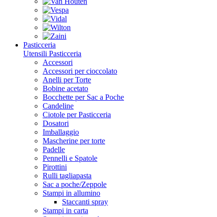
Pasticceria
Utensili Pasticceria
Accessori
Accessori per cioccolato
Anelli per Torte
Bobine acetato
Bocchette per Sac a Poche
Candeline
Ciotole per Pasticceria
Dosatori
Imballaggio
Mascherine per torte
Padelle
Pennelli e Spatole
Pirottini
Rulli tagliapasta
Sac a poche/Zeppole
Stampi in allumino
Staccanti spray
Stampi in carta