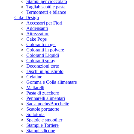
Stampi per cioccolato
Tagliabiscotti e pasta
Termometri e bilance
Cake Design
Accessori per Fiori
Addensanti
Attrezzature
Cake Pops
Coloranti in gel
Coloranti in polvere
Coloranti Liquidi
Coloranti spray
Decorazioni torte
Dischi in polistirolo
Gelatine
Gomma e Colla alimentare
Mattarelli
Pasta di zucchero
Pennarelli alimentari
Sac a poche/Bocchette
Scatole portatorte
Sottotorta
Spatole e smoother
Stampi e Tortiere
Stampi silicone