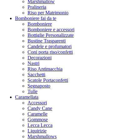
Marshmallow
Pralineria
Riso per Matrimonio
Bomboniere fai da te
Bomboniere
Bomboniere e accessori
Bottiglie Personalizzate
Bustine Trasparenti
Candele e profumatori
Coni porta riso/confetti
Decorazioni
Nastri
Riso Antimacchia
Sacchetti
Scatole Portaconfetti
Segnaposto
Tulle
Caramellata
Accessori
Candy Cane
Caramelle
Gommose
Lecca Lecca
Liquirizie
Marshmallows