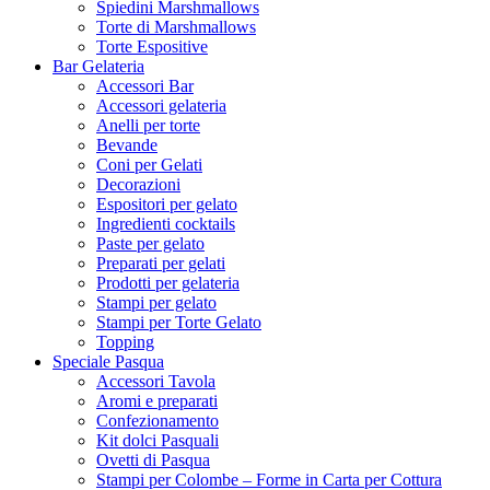
Spiedini Marshmallows
Torte di Marshmallows
Torte Espositive
Bar Gelateria
Accessori Bar
Accessori gelateria
Anelli per torte
Bevande
Coni per Gelati
Decorazioni
Espositori per gelato
Ingredienti cocktails
Paste per gelato
Preparati per gelati
Prodotti per gelateria
Stampi per gelato
Stampi per Torte Gelato
Topping
Speciale Pasqua
Accessori Tavola
Aromi e preparati
Confezionamento
Kit dolci Pasquali
Ovetti di Pasqua
Stampi per Colombe – Forme in Carta per Cottura