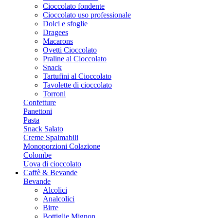
Cioccolato fondente
Cioccolato uso professionale
Dolci e sfoglie
Dragees
Macarons
Ovetti Cioccolato
Praline al Cioccolato
Snack
Tartufini al Cioccolato
Tavolette di cioccolato
Torroni
Confetture
Panettoni
Pasta
Snack Salato
Creme Spalmabili
Monoporzioni Colazione
Colombe
Uova di cioccolato
Caffè & Bevande
Bevande
Alcolici
Analcolici
Birre
Bottiglie Mignon