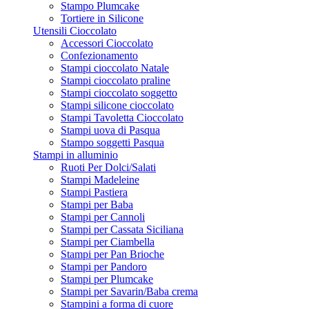
Stampo Plumcake
Tortiere in Silicone
Utensili Cioccolato
Accessori Cioccolato
Confezionamento
Stampi cioccolato Natale
Stampi cioccolato praline
Stampi cioccolato soggetto
Stampi silicone cioccolato
Stampi Tavoletta Cioccolato
Stampi uova di Pasqua
Stampo soggetti Pasqua
Stampi in alluminio
Ruoti Per Dolci/Salati
Stampi Madeleine
Stampi Pastiera
Stampi per Baba
Stampi per Cannoli
Stampi per Cassata Siciliana
Stampi per Ciambella
Stampi per Pan Brioche
Stampi per Pandoro
Stampi per Plumcake
Stampi per Savarin/Baba crema
Stampini a forma di cuore