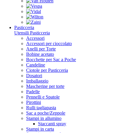
Pasticceria
Utensili Pasticceria
Accessori
Accessori per cioccolato
Anelli per Torte
Bobine acetato
Bocchette per Sac a Poche
Candeline
Ciotole per Pasticceria
Dosatori
Imballaggio
Mascherine per torte
Padelle
Pennelli e Spatole
Pirottini
Rulli tagliapasta
Sac a poche/Zeppole
Stampi in allumino
Staccanti spray
Stampi in carta