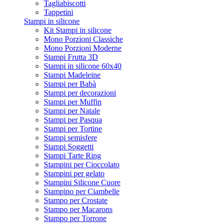
Tagliabiscotti
Tappetini
Stampi in silicone
Kit Stampi in silicone
Mono Porzioni Classiche
Mono Porzioni Moderne
Stampi Frutta 3D
Stampi in silicone 60x40
Stampi Madeleine
Stampi per Babà
Stampi per decorazioni
Stampi per Muffin
Stampi per Natale
Stampi per Pasqua
Stampi per Tortine
Stampi semisfere
Stampi Soggetti
Stampi Tarte Ring
Stampini per Cioccolato
Stampini per gelato
Stampini Silicone Cuore
Stampino per Ciambelle
Stampo per Crostate
Stampo per Macarons
Stampo per Torrone