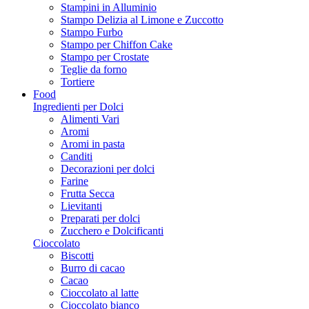
Stampini in Alluminio
Stampo Delizia al Limone e Zuccotto
Stampo Furbo
Stampo per Chiffon Cake
Stampo per Crostate
Teglie da forno
Tortiere
Food
Ingredienti per Dolci
Alimenti Vari
Aromi
Aromi in pasta
Canditi
Decorazioni per dolci
Farine
Frutta Secca
Lievitanti
Preparati per dolci
Zucchero e Dolcificanti
Cioccolato
Biscotti
Burro di cacao
Cacao
Cioccolato al latte
Cioccolato bianco