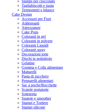
Stampi per cioccolato
Tagliabiscotti e pasta
Termometri e bilance
Cake Design
Accessori per Fiori
Addensanti
Attrezzature
Cake Pops
Coloranti in gel
Coloranti in polvere
Coloranti Liquidi
Coloranti spray
Decorazioni torte
Dischi in polistirolo
Gelatine
Gomma e Colla alimentare
Mattarelli
Pasta di zucchero
Pennarelli alimentari
Sac a poche/Bocchette
Scatole portatorte
Sottotorta
Spatole e smoother
Stampi e Tortiere
Stampi silicone