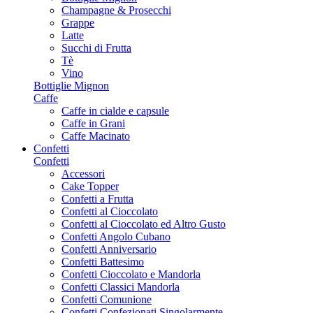
Champagne & Prosecchi
Grappe
Latte
Succhi di Frutta
Tè
Vino
Bottiglie Mignon
Caffe
Caffe in cialde e capsule
Caffe in Grani
Caffe Macinato
Confetti
Confetti
Accessori
Cake Topper
Confetti a Frutta
Confetti al Cioccolato
Confetti al Cioccolato ed Altro Gusto
Confetti Angolo Cubano
Confetti Anniversario
Confetti Battesimo
Confetti Cioccolato e Mandorla
Confetti Classici Mandorla
Confetti Comunione
Confetti Confezionati Singolarmente