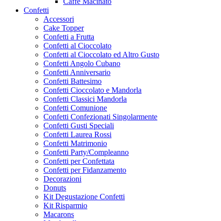
Caffe Macinato
Confetti
Accessori
Cake Topper
Confetti a Frutta
Confetti al Cioccolato
Confetti al Cioccolato ed Altro Gusto
Confetti Angolo Cubano
Confetti Anniversario
Confetti Battesimo
Confetti Cioccolato e Mandorla
Confetti Classici Mandorla
Confetti Comunione
Confetti Confezionati Singolarmente
Confetti Gusti Speciali
Confetti Laurea Rossi
Confetti Matrimonio
Confetti Party/Compleanno
Confetti per Confettata
Confetti per Fidanzamento
Decorazioni
Donuts
Kit Degustazione Confetti
Kit Risparmio
Macarons