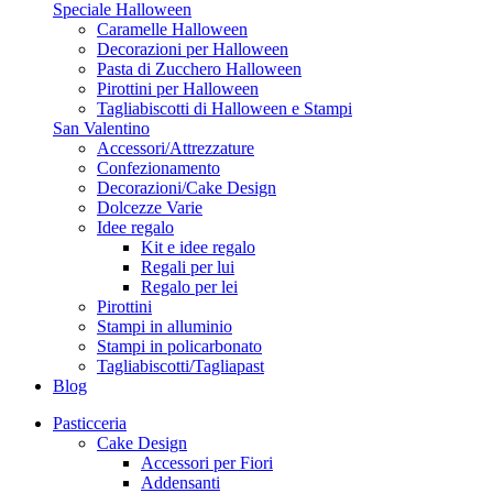
Speciale Halloween
Caramelle Halloween
Decorazioni per Halloween
Pasta di Zucchero Halloween
Pirottini per Halloween
Tagliabiscotti di Halloween e Stampi
San Valentino
Accessori/Attrezzature
Confezionamento
Decorazioni/Cake Design
Dolcezze Varie
Idee regalo
Kit e idee regalo
Regali per lui
Regalo per lei
Pirottini
Stampi in alluminio
Stampi in policarbonato
Tagliabiscotti/Tagliapast
Blog
Pasticceria
Cake Design
Accessori per Fiori
Addensanti