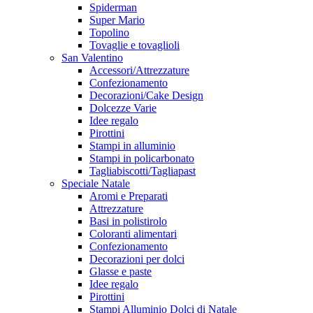
Spiderman
Super Mario
Topolino
Tovaglie e tovaglioli
San Valentino
Accessori/Attrezzature
Confezionamento
Decorazioni/Cake Design
Dolcezze Varie
Idee regalo
Pirottini
Stampi in alluminio
Stampi in policarbonato
Tagliabiscotti/Tagliapast
Speciale Natale
Aromi e Preparati
Attrezzature
Basi in polistirolo
Coloranti alimentari
Confezionamento
Decorazioni per dolci
Glasse e paste
Idee regalo
Pirottini
Stampi Alluminio Dolci di Natale