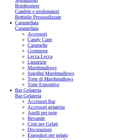
Segnaposto
Bomboniere
Candele e profumatori
Bottiglie Personalizzate
Caramellata
Caramellata
Accessori
Candy Cane
Caramelle
Gommose
Lecca Lecca
Liquirizie
Marshmallows
Spiedini Marshmallows
Torte di Marshmallows
Torte Espositive
Bar Gelateria
Bar Gelateria
Accessori Bar
Accessori gelateria
Anelli per torte
Bevande
Coni per Gelati
Decorazioni
Espositori per gelato