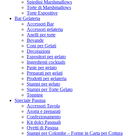
Spiedini Marshmallows
Torte di Marshmallows
Torte Espositive
Bar Gelateria
Accessori Bar
Accessori gelateria
Anelli per torte
Bevande
Coni per Gelati
Decorazioni
Espositori per gelato
Ingredienti cocktails
Paste per gelato
Preparati per gelati
Prodotti per gelateria
Stampi per gelato
Stampi per Torte Gelato
Topping
Speciale Pasqua
Accessori Tavola
Aromi e preparati
Confezionamento
Kit dolci Pasquali
Ovetti di Pasqua
Stampi per Colombe – Forme in Carta per Cottura