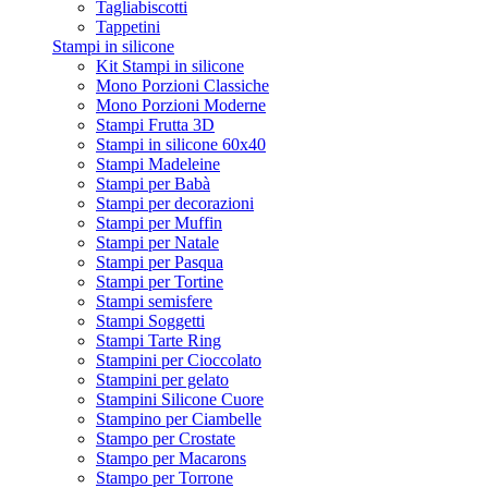
Tagliabiscotti
Tappetini
Stampi in silicone
Kit Stampi in silicone
Mono Porzioni Classiche
Mono Porzioni Moderne
Stampi Frutta 3D
Stampi in silicone 60x40
Stampi Madeleine
Stampi per Babà
Stampi per decorazioni
Stampi per Muffin
Stampi per Natale
Stampi per Pasqua
Stampi per Tortine
Stampi semisfere
Stampi Soggetti
Stampi Tarte Ring
Stampini per Cioccolato
Stampini per gelato
Stampini Silicone Cuore
Stampino per Ciambelle
Stampo per Crostate
Stampo per Macarons
Stampo per Torrone