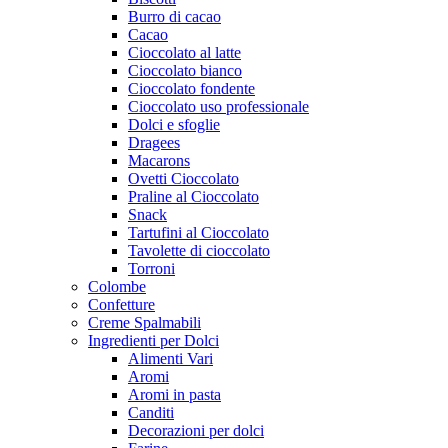
Burro di cacao
Cacao
Cioccolato al latte
Cioccolato bianco
Cioccolato fondente
Cioccolato uso professionale
Dolci e sfoglie
Dragees
Macarons
Ovetti Cioccolato
Praline al Cioccolato
Snack
Tartufini al Cioccolato
Tavolette di cioccolato
Torroni
Colombe
Confetture
Creme Spalmabili
Ingredienti per Dolci
Alimenti Vari
Aromi
Aromi in pasta
Canditi
Decorazioni per dolci