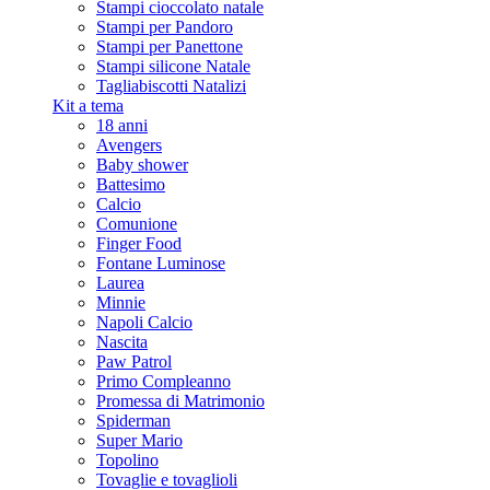
Stampi cioccolato natale
Stampi per Pandoro
Stampi per Panettone
Stampi silicone Natale
Tagliabiscotti Natalizi
Kit a tema
18 anni
Avengers
Baby shower
Battesimo
Calcio
Comunione
Finger Food
Fontane Luminose
Laurea
Minnie
Napoli Calcio
Nascita
Paw Patrol
Primo Compleanno
Promessa di Matrimonio
Spiderman
Super Mario
Topolino
Tovaglie e tovaglioli