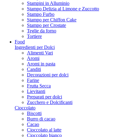
Stampini in Alluminio
Stampo Delizia al Limone e Zuccotto
Stampo Furbo
Stampo per Chiffon Cake
Stampo per Crostate
Teglie da forno
Tortiere
Food
Ingredienti per Dolci
Alimenti Vari
Aromi
Aromi in pasta
Canditi
Decorazioni per dolci
Farine
Frutta Secca
Lievitanti
Preparati per dolci
Zucchero e Dolcificanti
Cioccolato
Biscotti
Burro di cacao
Cacao
Cioccolato al latte
Cioccolato bianco