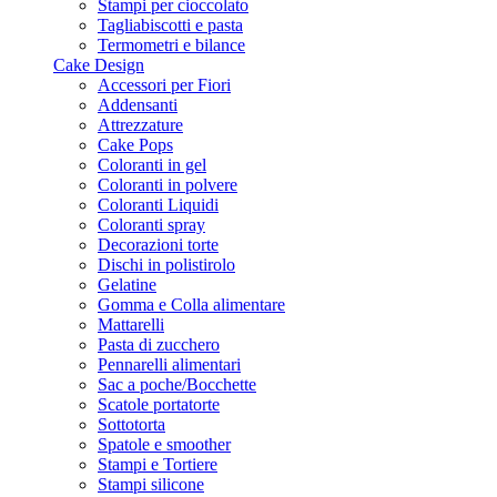
Stampi per cioccolato
Tagliabiscotti e pasta
Termometri e bilance
Cake Design
Accessori per Fiori
Addensanti
Attrezzature
Cake Pops
Coloranti in gel
Coloranti in polvere
Coloranti Liquidi
Coloranti spray
Decorazioni torte
Dischi in polistirolo
Gelatine
Gomma e Colla alimentare
Mattarelli
Pasta di zucchero
Pennarelli alimentari
Sac a poche/Bocchette
Scatole portatorte
Sottotorta
Spatole e smoother
Stampi e Tortiere
Stampi silicone