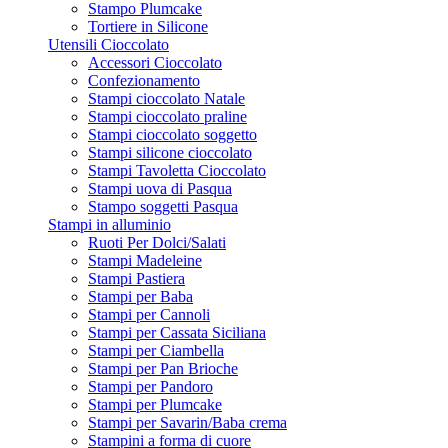
Stampo Plumcake
Tortiere in Silicone
Utensili Cioccolato
Accessori Cioccolato
Confezionamento
Stampi cioccolato Natale
Stampi cioccolato praline
Stampi cioccolato soggetto
Stampi silicone cioccolato
Stampi Tavoletta Cioccolato
Stampi uova di Pasqua
Stampo soggetti Pasqua
Stampi in alluminio
Ruoti Per Dolci/Salati
Stampi Madeleine
Stampi Pastiera
Stampi per Baba
Stampi per Cannoli
Stampi per Cassata Siciliana
Stampi per Ciambella
Stampi per Pan Brioche
Stampi per Pandoro
Stampi per Plumcake
Stampi per Savarin/Baba crema
Stampini a forma di cuore