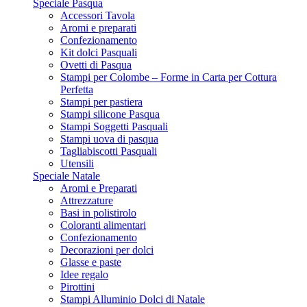
Speciale Pasqua
Accessori Tavola
Aromi e preparati
Confezionamento
Kit dolci Pasquali
Ovetti di Pasqua
Stampi per Colombe – Forme in Carta per Cottura
Perfetta
Stampi per pastiera
Stampi silicone Pasqua
Stampi Soggetti Pasquali
Stampi uova di pasqua
Tagliabiscotti Pasquali
Utensili
Speciale Natale
Aromi e Preparati
Attrezzature
Basi in polistirolo
Coloranti alimentari
Confezionamento
Decorazioni per dolci
Glasse e paste
Idee regalo
Pirottini
Stampi Alluminio Dolci di Natale