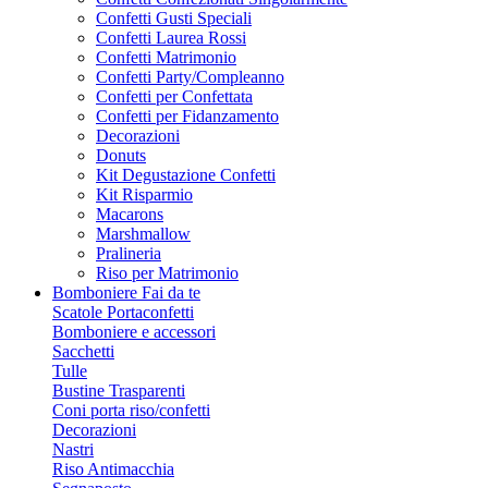
Confetti Gusti Speciali
Confetti Laurea Rossi
Confetti Matrimonio
Confetti Party/Compleanno
Confetti per Confettata
Confetti per Fidanzamento
Decorazioni
Donuts
Kit Degustazione Confetti
Kit Risparmio
Macarons
Marshmallow
Pralineria
Riso per Matrimonio
Bomboniere Fai da te
Scatole Portaconfetti
Bomboniere e accessori
Sacchetti
Tulle
Bustine Trasparenti
Coni porta riso/confetti
Decorazioni
Nastri
Riso Antimacchia