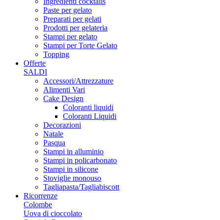
Ingredienti cocktails
Paste per gelato
Preparati per gelati
Prodotti per gelateria
Stampi per gelato
Stampi per Torte Gelato
Topping
Offerte
SALDI
Accessori/Attrezzature
Alimenti Vari
Cake Design
Coloranti liquidi
Coloranti Liquidi
Decorazioni
Natale
Pasqua
Stampi in alluminio
Stampi in policarbonato
Stampi in silicone
Stoviglie monouso
Tagliapasta/Tagliabiscott
Ricorrenze
Colombe
Uova di cioccolato