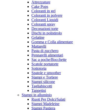
Attrezzature
Cake Pops
Coloranti in gel
Coloranti in polvere
Coloranti Liquidi
Coloranti spray
Decorazioni torte
Dischi in polistirolo
Gelatine
Gomma e Colla alimentare
Mattarelli
Pasta di zucchero
Pennarelli alimentari
Sac a poche/Bocchette
Scatole portatorte
Sottotorta
Spatole e smoother
Stampi e Tortiere
Stampi silicone
Tagliabiscotti
Tappetini
Stampi in alluminio
Ruoti Per Dolci/Salati
Stampi Madeleine
Stampi Pastiera