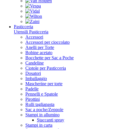
Pasticceria
Utensili Pasticceria
Accessori
Accessori per cioccolato
Anelli per Torte
Bobine acetato
Bocchette per Sac a Poche
Candeline
Ciotole per Pasticceria
Dosatori
Imballaggio
Mascherine per torte
Padelle
Pennelli e Spatole
Pirottini
Rulli tagliapasta
Sac a poche/Zeppole
Stampi in allumino
Staccanti spray
Stampi in carta