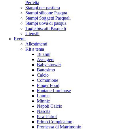
Perfetta
Stampi per pastiera
Stampi silicone Pasqua
Stampi Soggetti Pasquali
Stampi uova di pasqua
Tagliabiscotti Pasquali
Utensili
Eventi
Allestimenti
Kit a tema
18 anni
Avengers
Baby shower
Battesimo
Calcio
Comunione
Finger Food
Fontane Luminose
Laurea
Minnie
Napoli Calcio
Nascita
Paw Patrol
Primo Compleanno
Promessa di Matrimonio