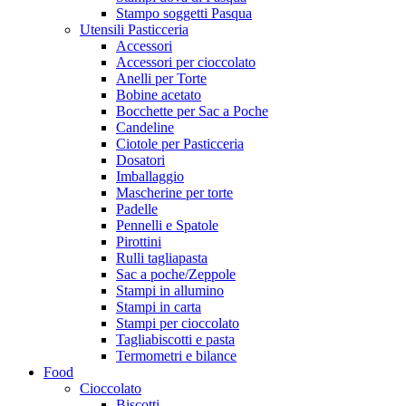
Stampo soggetti Pasqua
Utensili Pasticceria
Accessori
Accessori per cioccolato
Anelli per Torte
Bobine acetato
Bocchette per Sac a Poche
Candeline
Ciotole per Pasticceria
Dosatori
Imballaggio
Mascherine per torte
Padelle
Pennelli e Spatole
Pirottini
Rulli tagliapasta
Sac a poche/Zeppole
Stampi in allumino
Stampi in carta
Stampi per cioccolato
Tagliabiscotti e pasta
Termometri e bilance
Food
Cioccolato
Biscotti