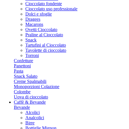
Cioccolato fondente
Cioccolato uso professionale
Dolci e sfoglie
Dragees
Macarons
Ovetti Cioccolato
Praline al Cioccolato
Snack
Tartufini al Cioccolato
Tavolette di cioccolato
Torroni
Confetture
Panettoni
Pasta
Snack Salato
Creme Spalmabili
Monoporzioni Colazione
Colombe
Uova di cioccolato
Caffè & Bevande
Bevande
Alcolici
Analcolici
Birre
Bottiglie Mignon