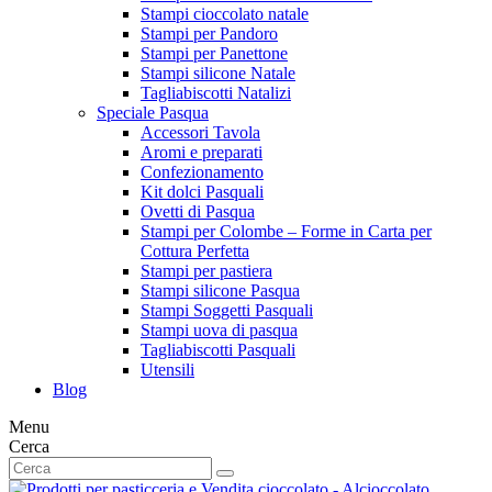
Stampi cioccolato natale
Stampi per Pandoro
Stampi per Panettone
Stampi silicone Natale
Tagliabiscotti Natalizi
Speciale Pasqua
Accessori Tavola
Aromi e preparati
Confezionamento
Kit dolci Pasquali
Ovetti di Pasqua
Stampi per Colombe – Forme in Carta per
Cottura Perfetta
Stampi per pastiera
Stampi silicone Pasqua
Stampi Soggetti Pasquali
Stampi uova di pasqua
Tagliabiscotti Pasquali
Utensili
Blog
Menu
Cerca