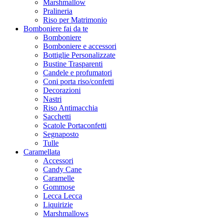
Marshmallow
Pralineria
Riso per Matrimonio
Bomboniere fai da te
Bomboniere
Bomboniere e accessori
Bottiglie Personalizzate
Bustine Trasparenti
Candele e profumatori
Coni porta riso/confetti
Decorazioni
Nastri
Riso Antimacchia
Sacchetti
Scatole Portaconfetti
Segnaposto
Tulle
Caramellata
Accessori
Candy Cane
Caramelle
Gommose
Lecca Lecca
Liquirizie
Marshmallows