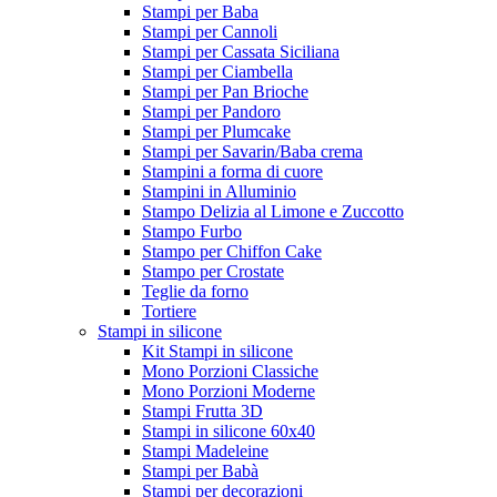
Stampi per Baba
Stampi per Cannoli
Stampi per Cassata Siciliana
Stampi per Ciambella
Stampi per Pan Brioche
Stampi per Pandoro
Stampi per Plumcake
Stampi per Savarin/Baba crema
Stampini a forma di cuore
Stampini in Alluminio
Stampo Delizia al Limone e Zuccotto
Stampo Furbo
Stampo per Chiffon Cake
Stampo per Crostate
Teglie da forno
Tortiere
Stampi in silicone
Kit Stampi in silicone
Mono Porzioni Classiche
Mono Porzioni Moderne
Stampi Frutta 3D
Stampi in silicone 60x40
Stampi Madeleine
Stampi per Babà
Stampi per decorazioni