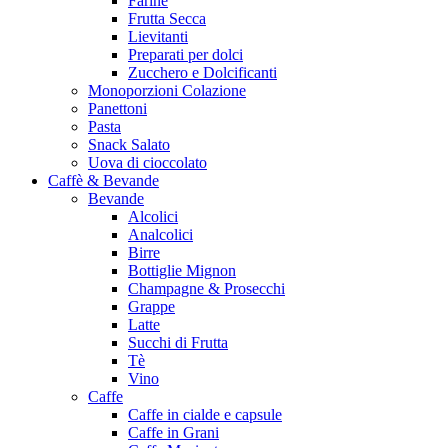
Farine
Frutta Secca
Lievitanti
Preparati per dolci
Zucchero e Dolcificanti
Monoporzioni Colazione
Panettoni
Pasta
Snack Salato
Uova di cioccolato
Caffè & Bevande
Bevande
Alcolici
Analcolici
Birre
Bottiglie Mignon
Champagne & Prosecchi
Grappe
Latte
Succhi di Frutta
Tè
Vino
Caffe
Caffe in cialde e capsule
Caffe in Grani