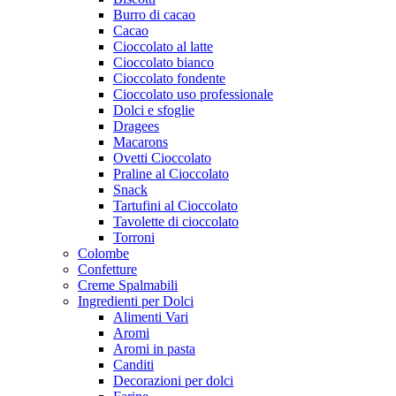
Burro di cacao
Cacao
Cioccolato al latte
Cioccolato bianco
Cioccolato fondente
Cioccolato uso professionale
Dolci e sfoglie
Dragees
Macarons
Ovetti Cioccolato
Praline al Cioccolato
Snack
Tartufini al Cioccolato
Tavolette di cioccolato
Torroni
Colombe
Confetture
Creme Spalmabili
Ingredienti per Dolci
Alimenti Vari
Aromi
Aromi in pasta
Canditi
Decorazioni per dolci