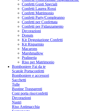
Confetti Gusti Speciali
Confetti Laurea Rossi
Confetti Matrimonio
Confetti Party/Compleanno
Confetti per Confettata
Confetti per Fidanzamento
Decorazioni
Donuts
Kit Degustazione Confetti
Kit Risparmio
Macarons
Marshmallow
Pralineria
Riso per Matrimonio
Bomboniere Fai da te
Scatole Portaconfetti
Bomboniere e accessori
Sacchetti
Tulle
Bustine Trasparenti
Coni porta riso/confetti
Decorazioni
Nastri
Riso Antimacchia