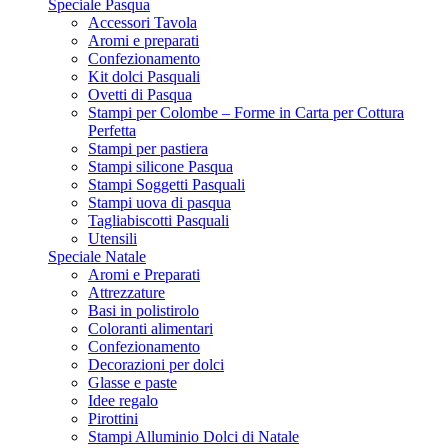
Speciale Pasqua
Accessori Tavola
Aromi e preparati
Confezionamento
Kit dolci Pasquali
Ovetti di Pasqua
Stampi per Colombe – Forme in Carta per Cottura
Perfetta
Stampi per pastiera
Stampi silicone Pasqua
Stampi Soggetti Pasquali
Stampi uova di pasqua
Tagliabiscotti Pasquali
Utensili
Speciale Natale
Aromi e Preparati
Attrezzature
Basi in polistirolo
Coloranti alimentari
Confezionamento
Decorazioni per dolci
Glasse e paste
Idee regalo
Pirottini
Stampi Alluminio Dolci di Natale