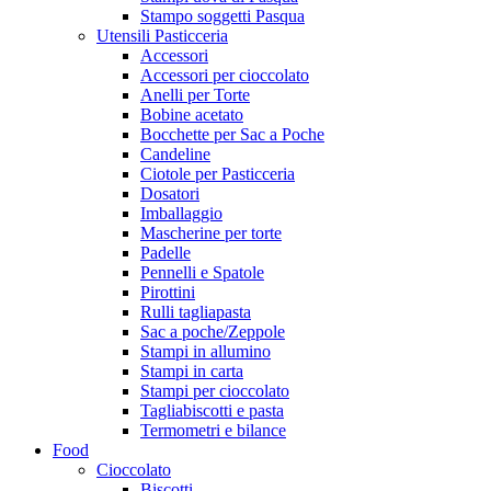
Stampo soggetti Pasqua
Utensili Pasticceria
Accessori
Accessori per cioccolato
Anelli per Torte
Bobine acetato
Bocchette per Sac a Poche
Candeline
Ciotole per Pasticceria
Dosatori
Imballaggio
Mascherine per torte
Padelle
Pennelli e Spatole
Pirottini
Rulli tagliapasta
Sac a poche/Zeppole
Stampi in allumino
Stampi in carta
Stampi per cioccolato
Tagliabiscotti e pasta
Termometri e bilance
Food
Cioccolato
Biscotti