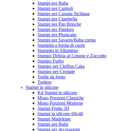
Stampi per Baba
Stampi per Cannoli
Stampi per Cassata Siciliana
Stampi per Ciambella
Stampi per Pan Brioche
Stampi per Pandoro
Stampi per Plumcake
Stampi per Savarin/Baba crema
Stampini a forma di cuore
Stampini in Alluminio
Stampo Delizia al Limone e Zuccotto
Stampo Furbo
Stampo per Chiffon Cake
Stampo per Crostate
Teglie da forno
Tortiere
Stampi in silicone
Kit Stampi in silicone
Mono Porzioni Classiche
Mono Porzioni Moderne
Stampi Frutta 3D
Stampi in silicone 60x40
Stampi Madeleine
Stampi per Babà
Stampi per decorazioni