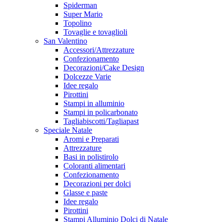
Spiderman
Super Mario
Topolino
Tovaglie e tovaglioli
San Valentino
Accessori/Attrezzature
Confezionamento
Decorazioni/Cake Design
Dolcezze Varie
Idee regalo
Pirottini
Stampi in alluminio
Stampi in policarbonato
Tagliabiscotti/Tagliapast
Speciale Natale
Aromi e Preparati
Attrezzature
Basi in polistirolo
Coloranti alimentari
Confezionamento
Decorazioni per dolci
Glasse e paste
Idee regalo
Pirottini
Stampi Alluminio Dolci di Natale