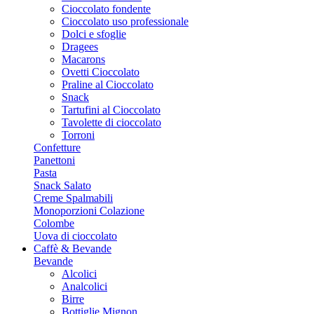
Cioccolato fondente
Cioccolato uso professionale
Dolci e sfoglie
Dragees
Macarons
Ovetti Cioccolato
Praline al Cioccolato
Snack
Tartufini al Cioccolato
Tavolette di cioccolato
Torroni
Confetture
Panettoni
Pasta
Snack Salato
Creme Spalmabili
Monoporzioni Colazione
Colombe
Uova di cioccolato
Caffè & Bevande
Bevande
Alcolici
Analcolici
Birre
Bottiglie Mignon