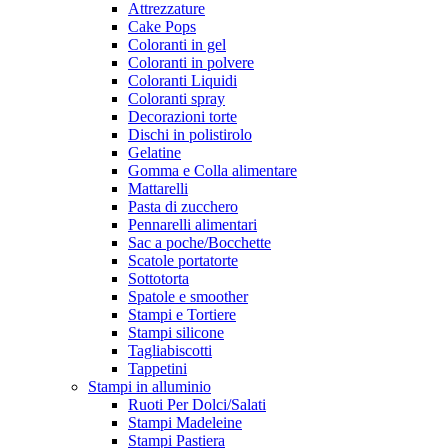
Attrezzature
Cake Pops
Coloranti in gel
Coloranti in polvere
Coloranti Liquidi
Coloranti spray
Decorazioni torte
Dischi in polistirolo
Gelatine
Gomma e Colla alimentare
Mattarelli
Pasta di zucchero
Pennarelli alimentari
Sac a poche/Bocchette
Scatole portatorte
Sottotorta
Spatole e smoother
Stampi e Tortiere
Stampi silicone
Tagliabiscotti
Tappetini
Stampi in alluminio
Ruoti Per Dolci/Salati
Stampi Madeleine
Stampi Pastiera