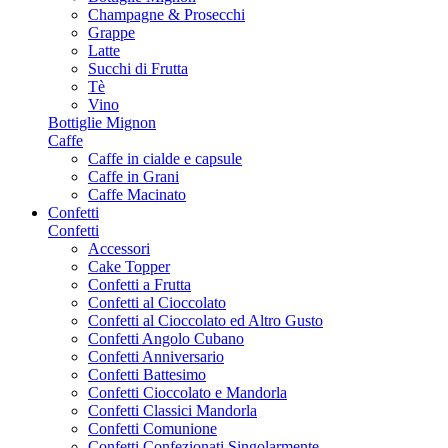
Champagne & Prosecchi
Grappe
Latte
Succhi di Frutta
Tè
Vino
Bottiglie Mignon
Caffe
Caffe in cialde e capsule
Caffe in Grani
Caffe Macinato
Confetti
Confetti
Accessori
Cake Topper
Confetti a Frutta
Confetti al Cioccolato
Confetti al Cioccolato ed Altro Gusto
Confetti Angolo Cubano
Confetti Anniversario
Confetti Battesimo
Confetti Cioccolato e Mandorla
Confetti Classici Mandorla
Confetti Comunione
Confetti Confezionati Singolarmente