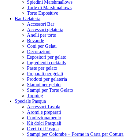
Spiedini Marshmallows
Torte di Marshmallows
Torte Espositive
Bar Gelateria
Accessori Bar
Accessori gelateria
Anelli per torte
Bevande
Coni per Gelati
Decorazioni
Espositori per gelato
Ingredienti cocktails
Paste per gelato
Preparati per gelati
Prodotti per gelateria
Stampi per gelato
Stampi per Torte Gelato
Topping
Speciale Pasqua
Accessori Tavola
Aromi e preparati
Confezionamento
Kit dolci Pasquali
Ovetti di Pasqua
Stampi per Colombe – Forme in Carta per Cottura