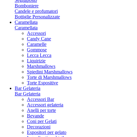
Segnaposto
Bomboniere
Candele e profumatori
Bottiglie Personalizzate
Caramellata
Caramellata
Accessori
Candy Cane
Caramelle
Gommose
Lecca Lecca
Liquirizie
Marshmallows
Spiedini Marshmallows
Torte di Marshmallows
Torte Espositive
Bar Gelateria
Bar Gelateria
Accessori Bar
Accessori gelateria
Anelli per torte
Bevande
Coni per Gelati
Decorazioni
Espositori per gelato