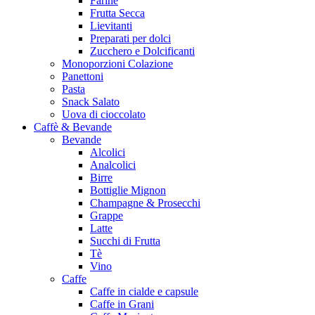
Farine
Frutta Secca
Lievitanti
Preparati per dolci
Zucchero e Dolcificanti
Monoporzioni Colazione
Panettoni
Pasta
Snack Salato
Uova di cioccolato
Caffè & Bevande
Bevande
Alcolici
Analcolici
Birre
Bottiglie Mignon
Champagne & Prosecchi
Grappe
Latte
Succhi di Frutta
Tè
Vino
Caffe
Caffe in cialde e capsule
Caffe in Grani