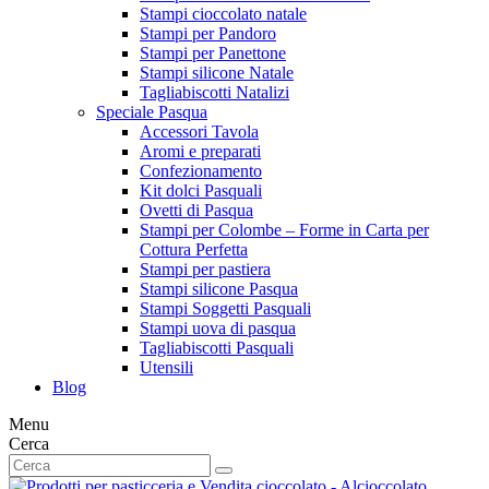
Stampi cioccolato natale
Stampi per Pandoro
Stampi per Panettone
Stampi silicone Natale
Tagliabiscotti Natalizi
Speciale Pasqua
Accessori Tavola
Aromi e preparati
Confezionamento
Kit dolci Pasquali
Ovetti di Pasqua
Stampi per Colombe – Forme in Carta per
Cottura Perfetta
Stampi per pastiera
Stampi silicone Pasqua
Stampi Soggetti Pasquali
Stampi uova di pasqua
Tagliabiscotti Pasquali
Utensili
Blog
Menu
Cerca