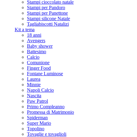
Stampi cioccolato natale
Stampi per Pandoro
Stampi per Panettone
Stampi silicone Natale
Tagliabiscotti Natalizi
Kit a tema
18 anni
Avengers
Baby shower
Battesimo
Calcio
Comunione
Finger Food
Fontane Luminose
Laurea
Minnie
Napoli Calcio
Nascita
Paw Patrol
Primo Compleanno
Promessa di Matrimonio
Spiderman
Super Mario
Topolino
Tovaglie e tovaglioli