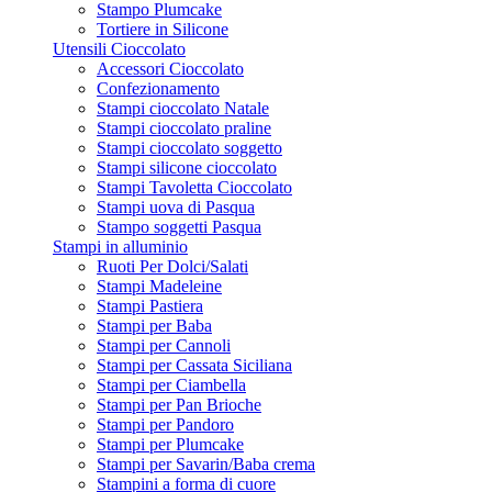
Stampo Plumcake
Tortiere in Silicone
Utensili Cioccolato
Accessori Cioccolato
Confezionamento
Stampi cioccolato Natale
Stampi cioccolato praline
Stampi cioccolato soggetto
Stampi silicone cioccolato
Stampi Tavoletta Cioccolato
Stampi uova di Pasqua
Stampo soggetti Pasqua
Stampi in alluminio
Ruoti Per Dolci/Salati
Stampi Madeleine
Stampi Pastiera
Stampi per Baba
Stampi per Cannoli
Stampi per Cassata Siciliana
Stampi per Ciambella
Stampi per Pan Brioche
Stampi per Pandoro
Stampi per Plumcake
Stampi per Savarin/Baba crema
Stampini a forma di cuore