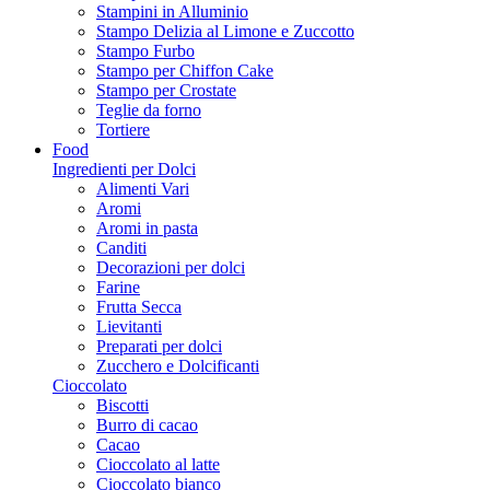
Stampini in Alluminio
Stampo Delizia al Limone e Zuccotto
Stampo Furbo
Stampo per Chiffon Cake
Stampo per Crostate
Teglie da forno
Tortiere
Food
Ingredienti per Dolci
Alimenti Vari
Aromi
Aromi in pasta
Canditi
Decorazioni per dolci
Farine
Frutta Secca
Lievitanti
Preparati per dolci
Zucchero e Dolcificanti
Cioccolato
Biscotti
Burro di cacao
Cacao
Cioccolato al latte
Cioccolato bianco