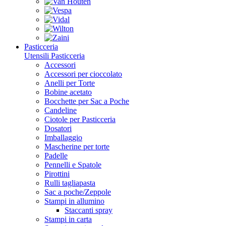
Pasticceria
Utensili Pasticceria
Accessori
Accessori per cioccolato
Anelli per Torte
Bobine acetato
Bocchette per Sac a Poche
Candeline
Ciotole per Pasticceria
Dosatori
Imballaggio
Mascherine per torte
Padelle
Pennelli e Spatole
Pirottini
Rulli tagliapasta
Sac a poche/Zeppole
Stampi in allumino
Staccanti spray
Stampi in carta