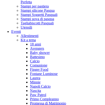
Perfetta
Stampi per pastiera
Stampi silicone Pasqua
Stampi Soggetti Pasquali
Stampi uova di pasqua
Tagliabiscotti Pasquali
Utensili
Eventi
Allestimenti
Kit a tema
18 anni
Avengers
Baby shower
Battesimo
Calcio
Comunione
Finger Food
Fontane Luminose
Laurea
Minnie
Napoli Calcio
Nascita
Paw Patrol
Primo Compleanno
Promessa di Matrimonio