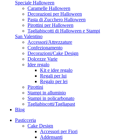
Speciale Halloween
Caramelle Halloween
Decorazioni per Halloween
Pasta di Zucchero Halloween
Pirottini per Halloween
Tagliabiscotti di Halloween e Stampi
San Valentino
Accessori/Attrezzature
Confezionamento
Decorazioni/Cake Design
Dolcezze Varie
Idee regalo
Kit e idee regalo
Regali per lui
Regalo per lei
Pirottini
Stampi in alluminio
Stampi in policarbonato
Tagliabiscotti/Tagliapast
Blog
Pasticceria
Cake Design
Accessori per Fiori
Addensanti