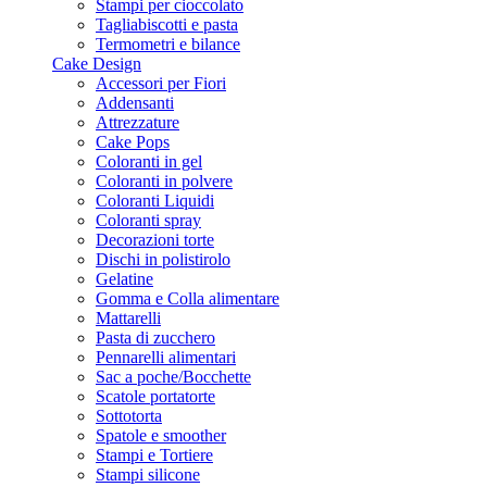
Stampi per cioccolato
Tagliabiscotti e pasta
Termometri e bilance
Cake Design
Accessori per Fiori
Addensanti
Attrezzature
Cake Pops
Coloranti in gel
Coloranti in polvere
Coloranti Liquidi
Coloranti spray
Decorazioni torte
Dischi in polistirolo
Gelatine
Gomma e Colla alimentare
Mattarelli
Pasta di zucchero
Pennarelli alimentari
Sac a poche/Bocchette
Scatole portatorte
Sottotorta
Spatole e smoother
Stampi e Tortiere
Stampi silicone