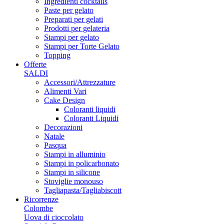
Ingredienti cocktails
Paste per gelato
Preparati per gelati
Prodotti per gelateria
Stampi per gelato
Stampi per Torte Gelato
Topping
Offerte
SALDI
Accessori/Attrezzature
Alimenti Vari
Cake Design
Coloranti liquidi
Coloranti Liquidi
Decorazioni
Natale
Pasqua
Stampi in alluminio
Stampi in policarbonato
Stampi in silicone
Stoviglie monouso
Tagliapasta/Tagliabiscott
Ricorrenze
Colombe
Uova di cioccolato