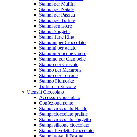
Stampi per Muffin
Stampi per Natale
Stampi per Pasqua
Stampi per Tortine
Stampi semisfere
Stampi Soggetti
Stampi Tarte Ring
Stampini per Cioccolato
Stampini per gelato
Stampini Silicone Cuore
Stampino per Ciambelle
Stampo per Crostate
Stampo per Macarons
Stampo per Torrone
Stampo Plumcake
Tortiere in Silicone
Utensili Cioccolato
Accessori Cioccolato
Confezionamento
Stampi cioccolato Natale
Stampi cioccolato praline
Stampi cioccolato soggetto
Stampi silicone cioccolato
Stampi Tavoletta Cioccolato
Stampi uova di Pasqua