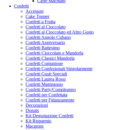
Caffe Macinato
Confetti
Accessori
Cake Topper
Confetti a Frutta
Confetti al Cioccolato
Confetti al Cioccolato ed Altro Gusto
Confetti Angolo Cubano
Confetti Anniversario
Confetti Battesimo
Confetti Cioccolato e Mandorla
Confetti Classici Mandorla
Confetti Comunione
Confetti Confezionati Singolarmente
Confetti Gusti Speciali
Confetti Laurea Rossi
Confetti Matrimonio
Confetti Party/Compleanno
Confetti per Confettata
Confetti per Fidanzamento
Decorazioni
Donuts
Kit Degustazione Confetti
Kit Risparmio
Macarons