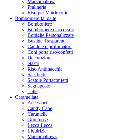
Marshmallow
Pralineria
Riso per Matrimonio
Bomboniere fai da te
Bomboniere
Bomboniere e accessori
Bottiglie Personalizzate
Bustine Trasparenti
Candele e profumatori
Coni porta riso/confetti
Decorazioni
Nastri
Riso Antimacchia
Sacchetti
Scatole Portaconfetti
Segnaposto
Tulle
Caramellata
Accessori
Candy Cane
Caramelle
Gommose
Lecca Lecca
Liquirizie
Marshmallows