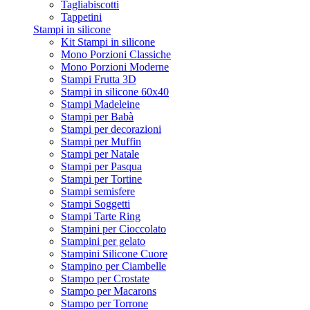
Tagliabiscotti
Tappetini
Stampi in silicone
Kit Stampi in silicone
Mono Porzioni Classiche
Mono Porzioni Moderne
Stampi Frutta 3D
Stampi in silicone 60x40
Stampi Madeleine
Stampi per Babà
Stampi per decorazioni
Stampi per Muffin
Stampi per Natale
Stampi per Pasqua
Stampi per Tortine
Stampi semisfere
Stampi Soggetti
Stampi Tarte Ring
Stampini per Cioccolato
Stampini per gelato
Stampini Silicone Cuore
Stampino per Ciambelle
Stampo per Crostate
Stampo per Macarons
Stampo per Torrone