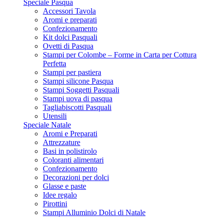
Speciale Pasqua
Accessori Tavola
Aromi e preparati
Confezionamento
Kit dolci Pasquali
Ovetti di Pasqua
Stampi per Colombe – Forme in Carta per Cottura
Perfetta
Stampi per pastiera
Stampi silicone Pasqua
Stampi Soggetti Pasquali
Stampi uova di pasqua
Tagliabiscotti Pasquali
Utensili
Speciale Natale
Aromi e Preparati
Attrezzature
Basi in polistirolo
Coloranti alimentari
Confezionamento
Decorazioni per dolci
Glasse e paste
Idee regalo
Pirottini
Stampi Alluminio Dolci di Natale