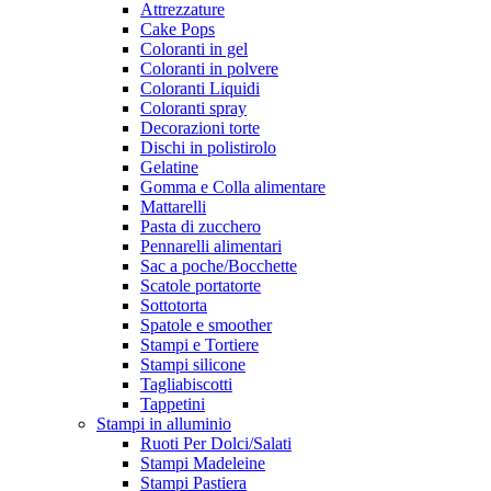
Attrezzature
Cake Pops
Coloranti in gel
Coloranti in polvere
Coloranti Liquidi
Coloranti spray
Decorazioni torte
Dischi in polistirolo
Gelatine
Gomma e Colla alimentare
Mattarelli
Pasta di zucchero
Pennarelli alimentari
Sac a poche/Bocchette
Scatole portatorte
Sottotorta
Spatole e smoother
Stampi e Tortiere
Stampi silicone
Tagliabiscotti
Tappetini
Stampi in alluminio
Ruoti Per Dolci/Salati
Stampi Madeleine
Stampi Pastiera