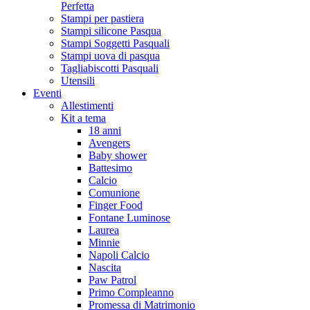
Perfetta
Stampi per pastiera
Stampi silicone Pasqua
Stampi Soggetti Pasquali
Stampi uova di pasqua
Tagliabiscotti Pasquali
Utensili
Eventi
Allestimenti
Kit a tema
18 anni
Avengers
Baby shower
Battesimo
Calcio
Comunione
Finger Food
Fontane Luminose
Laurea
Minnie
Napoli Calcio
Nascita
Paw Patrol
Primo Compleanno
Promessa di Matrimonio