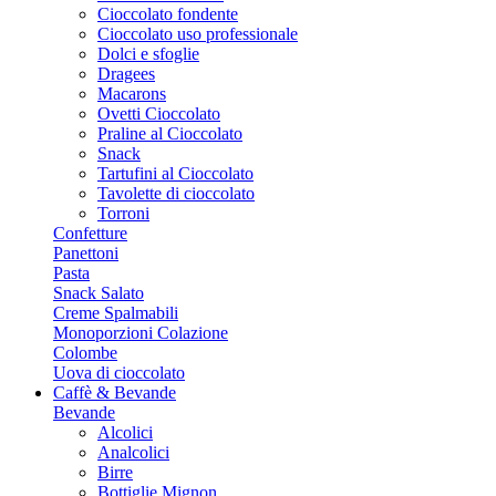
Cioccolato fondente
Cioccolato uso professionale
Dolci e sfoglie
Dragees
Macarons
Ovetti Cioccolato
Praline al Cioccolato
Snack
Tartufini al Cioccolato
Tavolette di cioccolato
Torroni
Confetture
Panettoni
Pasta
Snack Salato
Creme Spalmabili
Monoporzioni Colazione
Colombe
Uova di cioccolato
Caffè & Bevande
Bevande
Alcolici
Analcolici
Birre
Bottiglie Mignon