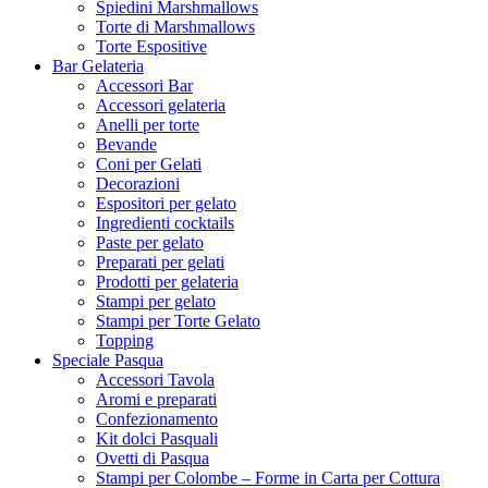
Spiedini Marshmallows
Torte di Marshmallows
Torte Espositive
Bar Gelateria
Accessori Bar
Accessori gelateria
Anelli per torte
Bevande
Coni per Gelati
Decorazioni
Espositori per gelato
Ingredienti cocktails
Paste per gelato
Preparati per gelati
Prodotti per gelateria
Stampi per gelato
Stampi per Torte Gelato
Topping
Speciale Pasqua
Accessori Tavola
Aromi e preparati
Confezionamento
Kit dolci Pasquali
Ovetti di Pasqua
Stampi per Colombe – Forme in Carta per Cottura