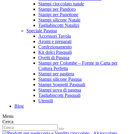
Stampi cioccolato natale
Stampi per Pandoro
Stampi per Panettone
Stampi silicone Natale
Tagliabiscotti Natalizi
Speciale Pasqua
Accessori Tavola
Aromi e preparati
Confezionamento
Kit dolci Pasquali
Ovetti di Pasqua
Stampi per Colombe – Forme in Carta per
Cottura Perfetta
Stampi per pastiera
Stampi silicone Pasqua
Stampi Soggetti Pasquali
Stampi uova di pasqua
Tagliabiscotti Pasquali
Utensili
Blog
Menu
Cerca