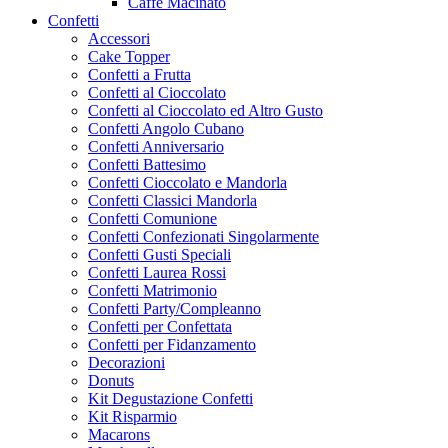
Caffe Macinato
Confetti
Accessori
Cake Topper
Confetti a Frutta
Confetti al Cioccolato
Confetti al Cioccolato ed Altro Gusto
Confetti Angolo Cubano
Confetti Anniversario
Confetti Battesimo
Confetti Cioccolato e Mandorla
Confetti Classici Mandorla
Confetti Comunione
Confetti Confezionati Singolarmente
Confetti Gusti Speciali
Confetti Laurea Rossi
Confetti Matrimonio
Confetti Party/Compleanno
Confetti per Confettata
Confetti per Fidanzamento
Decorazioni
Donuts
Kit Degustazione Confetti
Kit Risparmio
Macarons