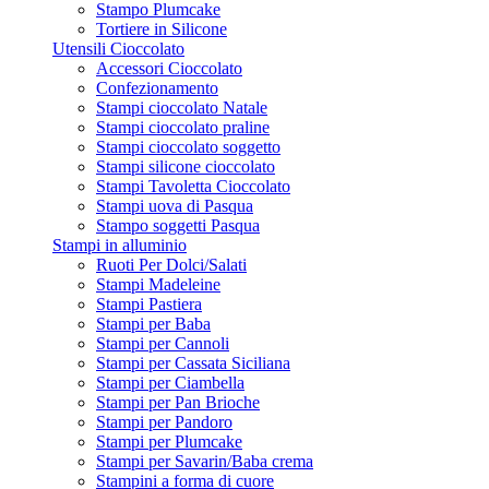
Stampo Plumcake
Tortiere in Silicone
Utensili Cioccolato
Accessori Cioccolato
Confezionamento
Stampi cioccolato Natale
Stampi cioccolato praline
Stampi cioccolato soggetto
Stampi silicone cioccolato
Stampi Tavoletta Cioccolato
Stampi uova di Pasqua
Stampo soggetti Pasqua
Stampi in alluminio
Ruoti Per Dolci/Salati
Stampi Madeleine
Stampi Pastiera
Stampi per Baba
Stampi per Cannoli
Stampi per Cassata Siciliana
Stampi per Ciambella
Stampi per Pan Brioche
Stampi per Pandoro
Stampi per Plumcake
Stampi per Savarin/Baba crema
Stampini a forma di cuore