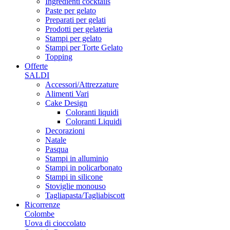
Ingredienti cocktails
Paste per gelato
Preparati per gelati
Prodotti per gelateria
Stampi per gelato
Stampi per Torte Gelato
Topping
Offerte
SALDI
Accessori/Attrezzature
Alimenti Vari
Cake Design
Coloranti liquidi
Coloranti Liquidi
Decorazioni
Natale
Pasqua
Stampi in alluminio
Stampi in policarbonato
Stampi in silicone
Stoviglie monouso
Tagliapasta/Tagliabiscott
Ricorrenze
Colombe
Uova di cioccolato