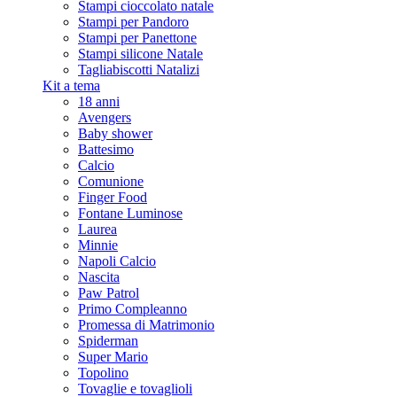
Stampi cioccolato natale
Stampi per Pandoro
Stampi per Panettone
Stampi silicone Natale
Tagliabiscotti Natalizi
Kit a tema
18 anni
Avengers
Baby shower
Battesimo
Calcio
Comunione
Finger Food
Fontane Luminose
Laurea
Minnie
Napoli Calcio
Nascita
Paw Patrol
Primo Compleanno
Promessa di Matrimonio
Spiderman
Super Mario
Topolino
Tovaglie e tovaglioli