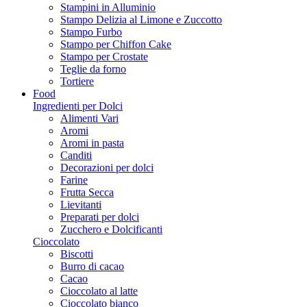
Stampini in Alluminio
Stampo Delizia al Limone e Zuccotto
Stampo Furbo
Stampo per Chiffon Cake
Stampo per Crostate
Teglie da forno
Tortiere
Food
Ingredienti per Dolci
Alimenti Vari
Aromi
Aromi in pasta
Canditi
Decorazioni per dolci
Farine
Frutta Secca
Lievitanti
Preparati per dolci
Zucchero e Dolcificanti
Cioccolato
Biscotti
Burro di cacao
Cacao
Cioccolato al latte
Cioccolato bianco