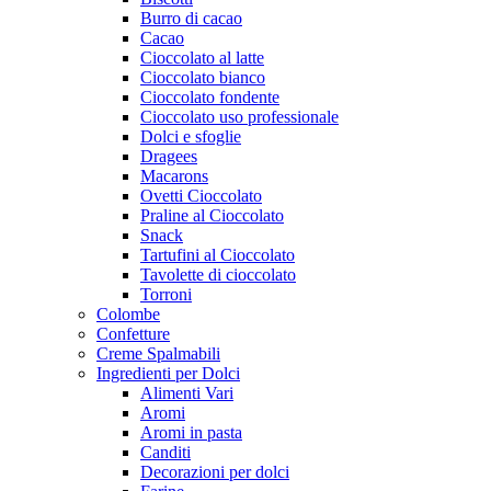
Burro di cacao
Cacao
Cioccolato al latte
Cioccolato bianco
Cioccolato fondente
Cioccolato uso professionale
Dolci e sfoglie
Dragees
Macarons
Ovetti Cioccolato
Praline al Cioccolato
Snack
Tartufini al Cioccolato
Tavolette di cioccolato
Torroni
Colombe
Confetture
Creme Spalmabili
Ingredienti per Dolci
Alimenti Vari
Aromi
Aromi in pasta
Canditi
Decorazioni per dolci