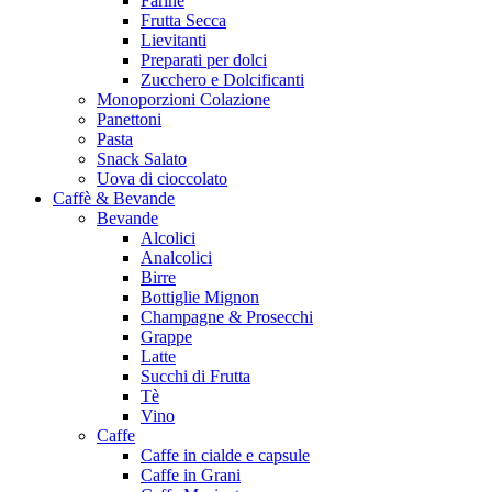
Farine
Frutta Secca
Lievitanti
Preparati per dolci
Zucchero e Dolcificanti
Monoporzioni Colazione
Panettoni
Pasta
Snack Salato
Uova di cioccolato
Caffè & Bevande
Bevande
Alcolici
Analcolici
Birre
Bottiglie Mignon
Champagne & Prosecchi
Grappe
Latte
Succhi di Frutta
Tè
Vino
Caffe
Caffe in cialde e capsule
Caffe in Grani