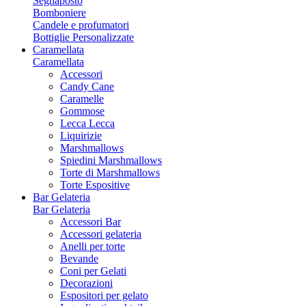
Segnaposto
Bomboniere
Candele e profumatori
Bottiglie Personalizzate
Caramellata
Caramellata
Accessori
Candy Cane
Caramelle
Gommose
Lecca Lecca
Liquirizie
Marshmallows
Spiedini Marshmallows
Torte di Marshmallows
Torte Espositive
Bar Gelateria
Bar Gelateria
Accessori Bar
Accessori gelateria
Anelli per torte
Bevande
Coni per Gelati
Decorazioni
Espositori per gelato