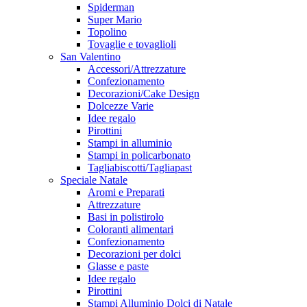
Spiderman
Super Mario
Topolino
Tovaglie e tovaglioli
San Valentino
Accessori/Attrezzature
Confezionamento
Decorazioni/Cake Design
Dolcezze Varie
Idee regalo
Pirottini
Stampi in alluminio
Stampi in policarbonato
Tagliabiscotti/Tagliapast
Speciale Natale
Aromi e Preparati
Attrezzature
Basi in polistirolo
Coloranti alimentari
Confezionamento
Decorazioni per dolci
Glasse e paste
Idee regalo
Pirottini
Stampi Alluminio Dolci di Natale