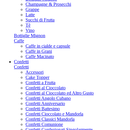
Champagne & Prosecchi
Grappe
Latte
Succhi di Frutta
Tè
Vino
Bottiglie Mignon
Caffe
Caffe in cialde e capsule
Caffe in Grani
Caffe Macinato
Confetti
Confetti
Accessori
Cake Topper
Confetti a Frutta
Confetti al Cioccolato
Confetti al Cioccolato ed Altro Gusto
Confetti Angolo Cubano
Confetti Anniversario
Confetti Battesimo
Confetti Cioccolato e Mandorla
Confetti Classici Mandorla
Confetti Comunione
Confetti Confezionati Singolarmente