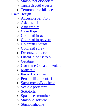
Stampi per cioccolato
Tagliabiscotti e pasta
Termometri e bilance
Cake Design
Accessori per Fiori
Addensanti
Attrezzature
Cake Pops
Coloranti in gel
Coloranti in polvere
Coloranti Liquidi
Coloranti spray
Decorazioni torte
Dischi in polistirolo
Gelatine
Gomma e Colla alimentare
Mattarelli
Pasta di zucchero
Pennarelli alimentari
Sac a poche/Bocchette
Scatole portatorte
Sottotorta
Spatole e smoother
Stampi e Tortiere
Stampi silicone