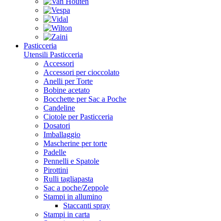
Pasticceria
Utensili Pasticceria
Accessori
Accessori per cioccolato
Anelli per Torte
Bobine acetato
Bocchette per Sac a Poche
Candeline
Ciotole per Pasticceria
Dosatori
Imballaggio
Mascherine per torte
Padelle
Pennelli e Spatole
Pirottini
Rulli tagliapasta
Sac a poche/Zeppole
Stampi in allumino
Staccanti spray
Stampi in carta