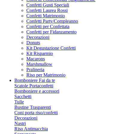
Confetti Gusti Speciali
Confetti Laurea Rossi
Confetti Matrimonio
Confetti Party/Compleanno
Confetti per Confettata
Confetti per Fidanzamento
Decorazioni
Donuts
Kit Degustazione Confetti
Kit Risparmio
Macarons
Marshmallow
Pralineria
Riso per Matrimonio
Bomboniere Fai da te
Scatole Portaconfetti
Bomboniere e accessori
Sacchetti
Tulle
Bustine Trasparenti
Coni porta riso/confetti
Decorazioni
Nastri
Riso Antimacchia