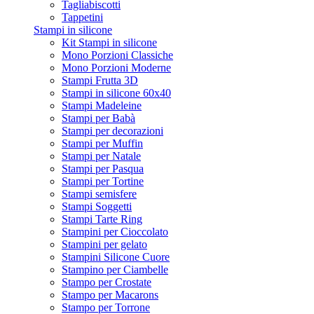
Tagliabiscotti
Tappetini
Stampi in silicone
Kit Stampi in silicone
Mono Porzioni Classiche
Mono Porzioni Moderne
Stampi Frutta 3D
Stampi in silicone 60x40
Stampi Madeleine
Stampi per Babà
Stampi per decorazioni
Stampi per Muffin
Stampi per Natale
Stampi per Pasqua
Stampi per Tortine
Stampi semisfere
Stampi Soggetti
Stampi Tarte Ring
Stampini per Cioccolato
Stampini per gelato
Stampini Silicone Cuore
Stampino per Ciambelle
Stampo per Crostate
Stampo per Macarons
Stampo per Torrone