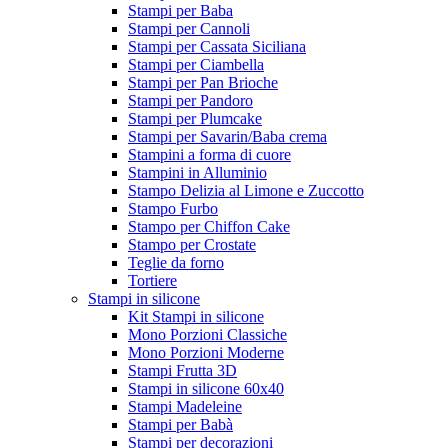
Stampi per Baba
Stampi per Cannoli
Stampi per Cassata Siciliana
Stampi per Ciambella
Stampi per Pan Brioche
Stampi per Pandoro
Stampi per Plumcake
Stampi per Savarin/Baba crema
Stampini a forma di cuore
Stampini in Alluminio
Stampo Delizia al Limone e Zuccotto
Stampo Furbo
Stampo per Chiffon Cake
Stampo per Crostate
Teglie da forno
Tortiere
Stampi in silicone
Kit Stampi in silicone
Mono Porzioni Classiche
Mono Porzioni Moderne
Stampi Frutta 3D
Stampi in silicone 60x40
Stampi Madeleine
Stampi per Babà
Stampi per decorazioni