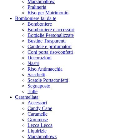
Marshmallow
Pralineria
Riso per Matrimonio
Bomboniere fai da te
Bomboniere
Bomboniere e accessori
Bottiglie Personalizzate
Bustine Trasparenti
Candele e profumatori
Coni porta riso/confetti
Decorazioni
Nastri
Riso Antimacchia
Sacchetti
Scatole Portaconfetti
Segnaposto
Tulle
Caramellata
Accessori
Candy Cane
Caramelle
Gommose
Lecca Lecca
Liquirizie
Marshmallows