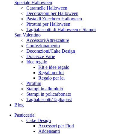
Speciale Halloween
Caramelle Halloween
Decorazioni per Halloween
Pasta di Zucchero Halloween
Pirottini per Halloween
Tagliabiscotti di Halloween e Stampi
San Valentino
Accessori/Attrezzature
Confezionamento
Decorazioni/Cake Design
Dolcezze Varie
Idee regalo
Kit e idee regalo
Regali per lui
Regalo per lei
Pirottini
Stampi in alluminio
Stampi in policarbonato
Tagliabiscotti/Tagliapast
Blog
Pasticceria
Cake Design
Accessori per Fiori
Addensanti