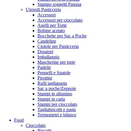
Stampo soggetti Pasqua
Utensili Pasticceria
Accessori
Accessori per cioccolato
Anelli per Torte
Bobine acetato
Bocchette per Sac a Poche
Candeline
Ciotole per Pasticceria
Dosatori
Imballaggio
Mascherine per torte
Padelle
Pennelli e Spatole
Pirottini
Rulli tagliapasta
Sac a poche/Zeppole
Stampi in allumino
Stampi in carta
Stampi per cioccolato
Tagliabiscotti e pasta
Termometri e bilance
Food
Cioccolato
Biscotti