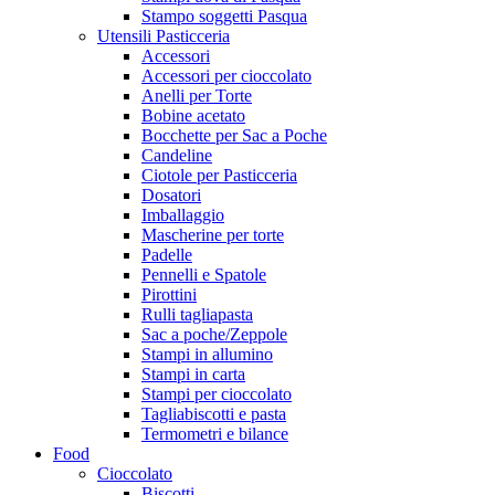
Stampo soggetti Pasqua
Utensili Pasticceria
Accessori
Accessori per cioccolato
Anelli per Torte
Bobine acetato
Bocchette per Sac a Poche
Candeline
Ciotole per Pasticceria
Dosatori
Imballaggio
Mascherine per torte
Padelle
Pennelli e Spatole
Pirottini
Rulli tagliapasta
Sac a poche/Zeppole
Stampi in allumino
Stampi in carta
Stampi per cioccolato
Tagliabiscotti e pasta
Termometri e bilance
Food
Cioccolato
Biscotti