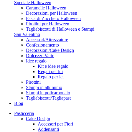
Speciale Halloween
Caramelle Halloween
Decorazioni per Halloween
Pasta di Zucchero Halloween
Pirottini per Halloween
Tagliabiscotti di Halloween e Stampi
San Valentino
Accessori/Attrezzature
Confezionamento
Decorazioni/Cake Design
Dolcezze Varie
Idee regalo
Kit e idee regalo
Regali per lui
Regalo per lei
Pirottini
Stampi in alluminio
Stampi in policarbonato
Tagliabiscotti/Tagliapast
Blog
Pasticceria
Cake Design
Accessori per Fiori
Addensanti