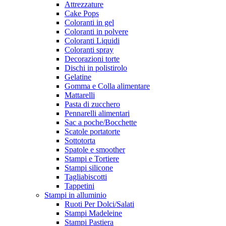
Attrezzature
Cake Pops
Coloranti in gel
Coloranti in polvere
Coloranti Liquidi
Coloranti spray
Decorazioni torte
Dischi in polistirolo
Gelatine
Gomma e Colla alimentare
Mattarelli
Pasta di zucchero
Pennarelli alimentari
Sac a poche/Bocchette
Scatole portatorte
Sottotorta
Spatole e smoother
Stampi e Tortiere
Stampi silicone
Tagliabiscotti
Tappetini
Stampi in alluminio
Ruoti Per Dolci/Salati
Stampi Madeleine
Stampi Pastiera