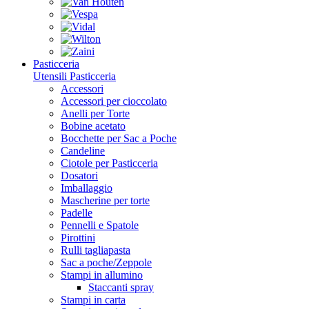
Pasticceria
Utensili Pasticceria
Accessori
Accessori per cioccolato
Anelli per Torte
Bobine acetato
Bocchette per Sac a Poche
Candeline
Ciotole per Pasticceria
Dosatori
Imballaggio
Mascherine per torte
Padelle
Pennelli e Spatole
Pirottini
Rulli tagliapasta
Sac a poche/Zeppole
Stampi in allumino
Staccanti spray
Stampi in carta