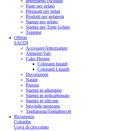
Ingredienti cocktails
Paste per gelato
Preparati per gelati
Prodotti per gelateria
Stampi per gelato
Stampi per Torte Gelato
Topping
Offerte
SALDI
Accessori/Attrezzature
Alimenti Vari
Cake Design
Coloranti liquidi
Coloranti Liquidi
Decorazioni
Natale
Pasqua
Stampi in alluminio
Stampi in policarbonato
Stampi in silicone
Stoviglie monouso
Tagliapasta/Tagliabiscott
Ricorrenze
Colombe
Uova di cioccolato