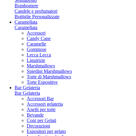
Segnaposto
Bomboniere
Candele e profumatori
Bottiglie Personalizzate
Caramellata
Caramellata
Accessori
Candy Cane
Caramelle
Gommose
Lecca Lecca
Liquirizie
Marshmallows
Spiedini Marshmallows
Torte di Marshmallows
Torte Espositive
Bar Gelateria
Bar Gelateria
Accessori Bar
Accessori gelateria
Anelli per torte
Bevande
Coni per Gelati
Decorazioni
Espositori per gelato