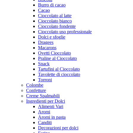
Burro di cacao
Cacao
Cioccolato al latte
Cioccolato bianco
Cioccolato fondente
Cioccolato uso professionale
Dolci e sfoglie
Dragees
Macarons
Ovetti Cioccolato
Praline al Cioccolato
Snack
Tartufini al Cioccolato
Tavolette di cioccolato
Torroni
Colombe
Confetture
Creme Spalmabili
Ingredienti per Dolci
Alimenti Vari
Aromi
Aromi in pasta
Canditi
Decorazioni per dolci