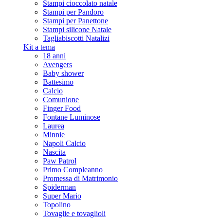
Stampi cioccolato natale
Stampi per Pandoro
Stampi per Panettone
Stampi silicone Natale
Tagliabiscotti Natalizi
Kit a tema
18 anni
Avengers
Baby shower
Battesimo
Calcio
Comunione
Finger Food
Fontane Luminose
Laurea
Minnie
Napoli Calcio
Nascita
Paw Patrol
Primo Compleanno
Promessa di Matrimonio
Spiderman
Super Mario
Topolino
Tovaglie e tovaglioli