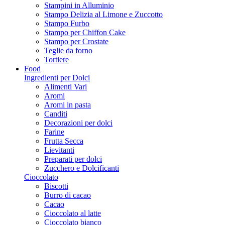
Stampini in Alluminio
Stampo Delizia al Limone e Zuccotto
Stampo Furbo
Stampo per Chiffon Cake
Stampo per Crostate
Teglie da forno
Tortiere
Food
Ingredienti per Dolci
Alimenti Vari
Aromi
Aromi in pasta
Canditi
Decorazioni per dolci
Farine
Frutta Secca
Lievitanti
Preparati per dolci
Zucchero e Dolcificanti
Cioccolato
Biscotti
Burro di cacao
Cacao
Cioccolato al latte
Cioccolato bianco