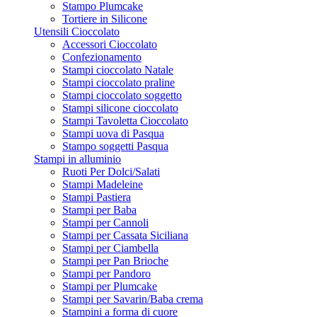
Stampo Plumcake
Tortiere in Silicone
Utensili Cioccolato
Accessori Cioccolato
Confezionamento
Stampi cioccolato Natale
Stampi cioccolato praline
Stampi cioccolato soggetto
Stampi silicone cioccolato
Stampi Tavoletta Cioccolato
Stampi uova di Pasqua
Stampo soggetti Pasqua
Stampi in alluminio
Ruoti Per Dolci/Salati
Stampi Madeleine
Stampi Pastiera
Stampi per Baba
Stampi per Cannoli
Stampi per Cassata Siciliana
Stampi per Ciambella
Stampi per Pan Brioche
Stampi per Pandoro
Stampi per Plumcake
Stampi per Savarin/Baba crema
Stampini a forma di cuore