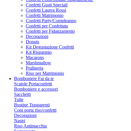
Confetti Gusti Speciali
Confetti Laurea Rossi
Confetti Matrimonio
Confetti Party/Compleanno
Confetti per Confettata
Confetti per Fidanzamento
Decorazioni
Donuts
Kit Degustazione Confetti
Kit Risparmio
Macarons
Marshmallow
Pralineria
Riso per Matrimonio
Bomboniere Fai da te
Scatole Portaconfetti
Bomboniere e accessori
Sacchetti
Tulle
Bustine Trasparenti
Coni porta riso/confetti
Decorazioni
Nastri
Riso Antimacchia