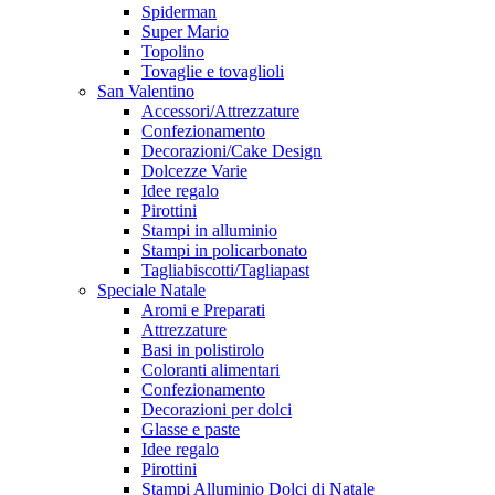
Spiderman
Super Mario
Topolino
Tovaglie e tovaglioli
San Valentino
Accessori/Attrezzature
Confezionamento
Decorazioni/Cake Design
Dolcezze Varie
Idee regalo
Pirottini
Stampi in alluminio
Stampi in policarbonato
Tagliabiscotti/Tagliapast
Speciale Natale
Aromi e Preparati
Attrezzature
Basi in polistirolo
Coloranti alimentari
Confezionamento
Decorazioni per dolci
Glasse e paste
Idee regalo
Pirottini
Stampi Alluminio Dolci di Natale