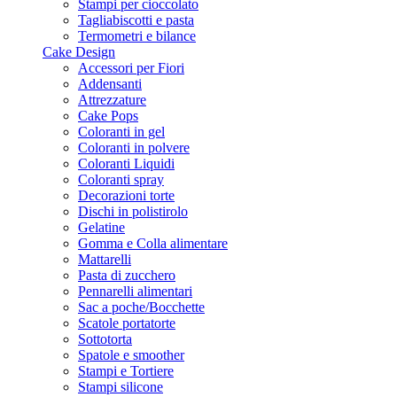
Stampi per cioccolato
Tagliabiscotti e pasta
Termometri e bilance
Cake Design
Accessori per Fiori
Addensanti
Attrezzature
Cake Pops
Coloranti in gel
Coloranti in polvere
Coloranti Liquidi
Coloranti spray
Decorazioni torte
Dischi in polistirolo
Gelatine
Gomma e Colla alimentare
Mattarelli
Pasta di zucchero
Pennarelli alimentari
Sac a poche/Bocchette
Scatole portatorte
Sottotorta
Spatole e smoother
Stampi e Tortiere
Stampi silicone