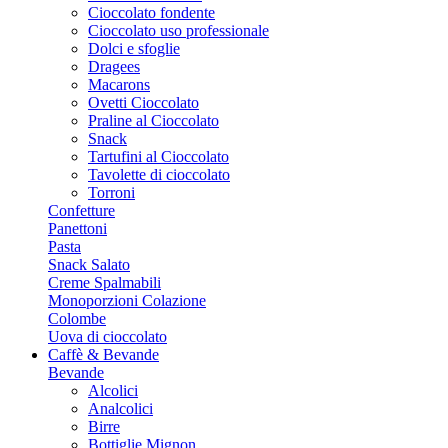
Cioccolato fondente
Cioccolato uso professionale
Dolci e sfoglie
Dragees
Macarons
Ovetti Cioccolato
Praline al Cioccolato
Snack
Tartufini al Cioccolato
Tavolette di cioccolato
Torroni
Confetture
Panettoni
Pasta
Snack Salato
Creme Spalmabili
Monoporzioni Colazione
Colombe
Uova di cioccolato
Caffè & Bevande
Bevande
Alcolici
Analcolici
Birre
Bottiglie Mignon