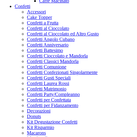
Caffe Macinato
Confetti
Accessori
Cake Topper
Confetti a Frutta
Confetti al Cioccolato
Confetti al Cioccolato ed Altro Gusto
Confetti Angolo Cubano
Confetti Anniversario
Confetti Battesimo
Confetti Cioccolato e Mandorla
Confetti Classici Mandorla
Confetti Comunione
Confetti Confezionati Singolarmente
Confetti Gusti Speciali
Confetti Laurea Rossi
Confetti Matrimonio
Confetti Party/Compleanno
Confetti per Confettata
Confetti per Fidanzamento
Decorazioni
Donuts
Kit Degustazione Confetti
Kit Risparmio
Macarons