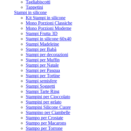
Tagliabiscotti
Tappetini
Stampi in silicone
Kit Stampi in silicone
Mono Porzioni Classiche
Mono Porzioni Moderne
Stampi Frutta 3D
Stampi in silicone 60x40
Stampi Madeleine
Stampi per Babà
Stampi per decorazioni
Stampi per Muffin
Stampi per Natale
Stampi per Pasqua
Stampi per Tortine
Stampi semisfere
Stampi Soggetti
Stampi Tarte Ring
Stampini per Cioccolato
Stampini per gelato
Stampini Silicone Cuore
Stampino per Ciambelle
Stampo per Crostate
Stampo per Macarons
Stampo per Torrone