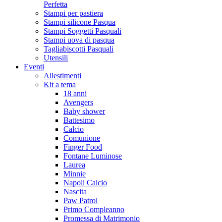
Perfetta
Stampi per pastiera
Stampi silicone Pasqua
Stampi Soggetti Pasquali
Stampi uova di pasqua
Tagliabiscotti Pasquali
Utensili
Eventi
Allestimenti
Kit a tema
18 anni
Avengers
Baby shower
Battesimo
Calcio
Comunione
Finger Food
Fontane Luminose
Laurea
Minnie
Napoli Calcio
Nascita
Paw Patrol
Primo Compleanno
Promessa di Matrimonio