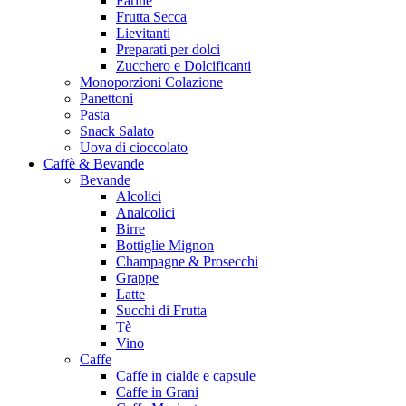
Farine
Frutta Secca
Lievitanti
Preparati per dolci
Zucchero e Dolcificanti
Monoporzioni Colazione
Panettoni
Pasta
Snack Salato
Uova di cioccolato
Caffè & Bevande
Bevande
Alcolici
Analcolici
Birre
Bottiglie Mignon
Champagne & Prosecchi
Grappe
Latte
Succhi di Frutta
Tè
Vino
Caffe
Caffe in cialde e capsule
Caffe in Grani