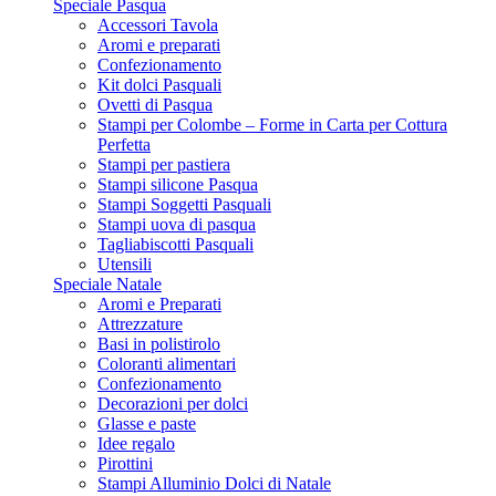
Speciale Pasqua
Accessori Tavola
Aromi e preparati
Confezionamento
Kit dolci Pasquali
Ovetti di Pasqua
Stampi per Colombe – Forme in Carta per Cottura
Perfetta
Stampi per pastiera
Stampi silicone Pasqua
Stampi Soggetti Pasquali
Stampi uova di pasqua
Tagliabiscotti Pasquali
Utensili
Speciale Natale
Aromi e Preparati
Attrezzature
Basi in polistirolo
Coloranti alimentari
Confezionamento
Decorazioni per dolci
Glasse e paste
Idee regalo
Pirottini
Stampi Alluminio Dolci di Natale