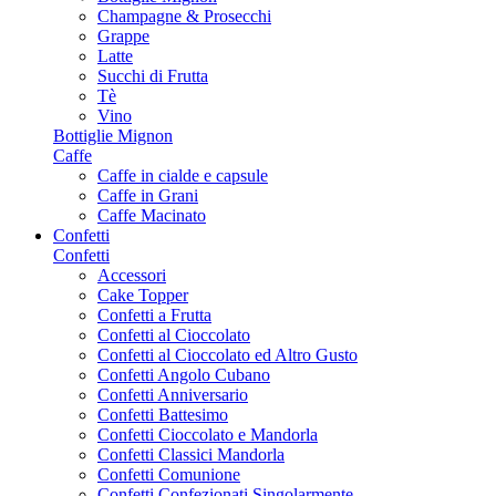
Champagne & Prosecchi
Grappe
Latte
Succhi di Frutta
Tè
Vino
Bottiglie Mignon
Caffe
Caffe in cialde e capsule
Caffe in Grani
Caffe Macinato
Confetti
Confetti
Accessori
Cake Topper
Confetti a Frutta
Confetti al Cioccolato
Confetti al Cioccolato ed Altro Gusto
Confetti Angolo Cubano
Confetti Anniversario
Confetti Battesimo
Confetti Cioccolato e Mandorla
Confetti Classici Mandorla
Confetti Comunione
Confetti Confezionati Singolarmente