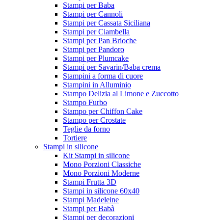
Stampi per Baba
Stampi per Cannoli
Stampi per Cassata Siciliana
Stampi per Ciambella
Stampi per Pan Brioche
Stampi per Pandoro
Stampi per Plumcake
Stampi per Savarin/Baba crema
Stampini a forma di cuore
Stampini in Alluminio
Stampo Delizia al Limone e Zuccotto
Stampo Furbo
Stampo per Chiffon Cake
Stampo per Crostate
Teglie da forno
Tortiere
Stampi in silicone
Kit Stampi in silicone
Mono Porzioni Classiche
Mono Porzioni Moderne
Stampi Frutta 3D
Stampi in silicone 60x40
Stampi Madeleine
Stampi per Babà
Stampi per decorazioni