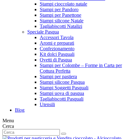
Stampi cioccolato natale
Stampi per Pandoro
Stampi per Panettone
Stampi silicone Natale
Tagliabiscotti Natalizi
Speciale Pasqua
Accessori Tavola
Aromi e preparati
Confezionamento
Kit dolci Pasquali
Ovetti di Pasqua
Stampi per Colombe – Forme in Carta per
Cottura Perfetta
Stampi per pastiera
Stampi silicone Pasqua
Stampi Soggetti Pasquali
Stampi uova di pasqua
Tagliabiscotti Pasquali
Utensili
Blog
Menu
Cerca