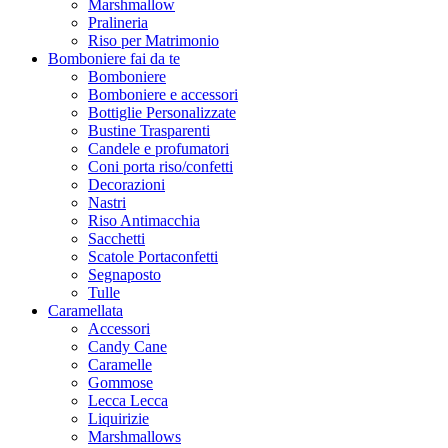
Marshmallow
Pralineria
Riso per Matrimonio
Bomboniere fai da te
Bomboniere
Bomboniere e accessori
Bottiglie Personalizzate
Bustine Trasparenti
Candele e profumatori
Coni porta riso/confetti
Decorazioni
Nastri
Riso Antimacchia
Sacchetti
Scatole Portaconfetti
Segnaposto
Tulle
Caramellata
Accessori
Candy Cane
Caramelle
Gommose
Lecca Lecca
Liquirizie
Marshmallows