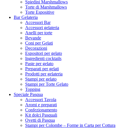
Spiedini Marshmallows
Torte di Marshmallows
Torte Espositive
Bar Gelateria
Accessori Bar
Accessori gelateria
Anelli per torte
Bevande
Coni per Gelati
Decorazioni
Espositori per gelato
Ingredienti cocktails
Paste per gelato
Preparati per gelati
Prodotti per gelateria
Stampi per gelato
Stampi per Torte Gelato
Topping
Speciale Pasqua
Accessori Tavola
Aromi e preparati
Confezionamento
Kit dolci Pasquali
Ovetti di Pasqua
Stampi per Colombe – Forme in Carta per Cottura