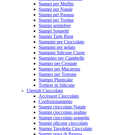
Stampi per Muffin
Stampi per Natale
Stampi per Pasqua
Stampi per Tortine
Stampi semisfere
Stampi Soggetti
Stampi Tarte Ring
Stampini per Cioccolato
Stampini per gelato
Stampini Silicone Cuore
Stampino per Ciambelle
Stampo per Crostate
Stampo per Macarons
Stampo per Torrone
Stampo Plumcake
Tortiere in Silicone
Utensili Cioccolato
Accessori Cioccolato
Confezionamento
Stampi cioccolato Natale
Stampi cioccolato praline
Stampi cioccolato soggetto
Stampi silicone cioccolato
Stampi Tavoletta Cioccolato
Stampi uova di Pasqua