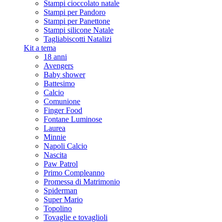
Stampi cioccolato natale
Stampi per Pandoro
Stampi per Panettone
Stampi silicone Natale
Tagliabiscotti Natalizi
Kit a tema
18 anni
Avengers
Baby shower
Battesimo
Calcio
Comunione
Finger Food
Fontane Luminose
Laurea
Minnie
Napoli Calcio
Nascita
Paw Patrol
Primo Compleanno
Promessa di Matrimonio
Spiderman
Super Mario
Topolino
Tovaglie e tovaglioli