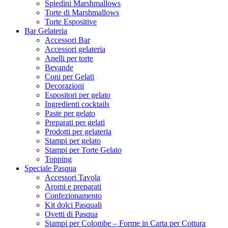
Spiedini Marshmallows
Torte di Marshmallows
Torte Espositive
Bar Gelateria
Accessori Bar
Accessori gelateria
Anelli per torte
Bevande
Coni per Gelati
Decorazioni
Espositori per gelato
Ingredienti cocktails
Paste per gelato
Preparati per gelati
Prodotti per gelateria
Stampi per gelato
Stampi per Torte Gelato
Topping
Speciale Pasqua
Accessori Tavola
Aromi e preparati
Confezionamento
Kit dolci Pasquali
Ovetti di Pasqua
Stampi per Colombe – Forme in Carta per Cottura