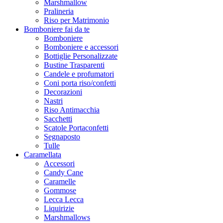
Marshmallow
Pralineria
Riso per Matrimonio
Bomboniere fai da te
Bomboniere
Bomboniere e accessori
Bottiglie Personalizzate
Bustine Trasparenti
Candele e profumatori
Coni porta riso/confetti
Decorazioni
Nastri
Riso Antimacchia
Sacchetti
Scatole Portaconfetti
Segnaposto
Tulle
Caramellata
Accessori
Candy Cane
Caramelle
Gommose
Lecca Lecca
Liquirizie
Marshmallows