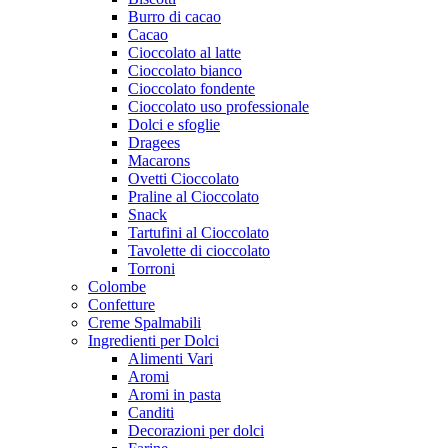
Burro di cacao
Cacao
Cioccolato al latte
Cioccolato bianco
Cioccolato fondente
Cioccolato uso professionale
Dolci e sfoglie
Dragees
Macarons
Ovetti Cioccolato
Praline al Cioccolato
Snack
Tartufini al Cioccolato
Tavolette di cioccolato
Torroni
Colombe
Confetture
Creme Spalmabili
Ingredienti per Dolci
Alimenti Vari
Aromi
Aromi in pasta
Canditi
Decorazioni per dolci