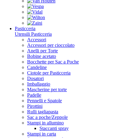
Pasticceria
Utensili Pasticceria
Accessori
Accessori per cioccolato
Anelli per Torte
Bobine acetato
Bocchette per Sac a Poche
Candeline
Ciotole per Pasticceria
Dosatori
Imballaggio
Mascherine per torte
Padelle
Pennelli e Spatole
Pirottini
Rulli tagliapasta
Sac a poche/Zeppole
Stampi in allumino
Staccanti spray
Stampi in carta