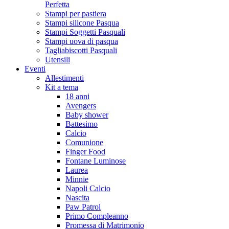
Perfetta
Stampi per pastiera
Stampi silicone Pasqua
Stampi Soggetti Pasquali
Stampi uova di pasqua
Tagliabiscotti Pasquali
Utensili
Eventi
Allestimenti
Kit a tema
18 anni
Avengers
Baby shower
Battesimo
Calcio
Comunione
Finger Food
Fontane Luminose
Laurea
Minnie
Napoli Calcio
Nascita
Paw Patrol
Primo Compleanno
Promessa di Matrimonio