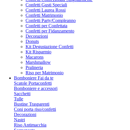
Confetti Gusti Speciali
Confetti Laurea Rossi
Confetti Matrimonio
Confetti Party/Compleanno
Confetti per Confettata
Confetti per Fidanzamento
Decorazioni
Donuts
Kit Degustazione Confetti
Kit Risparmio
Macarons
Marshmallow
Pralineria
Riso per Matrimonio
Bomboniere Fai da te
Scatole Portaconfetti
Bomboniere e accessori
Sacchetti
Tulle
Bustine Trasparenti
Coni porta riso/confetti
Decorazioni
Nastri
Riso Antimacchia