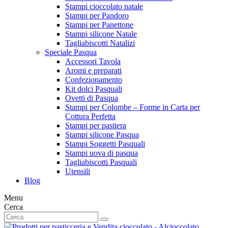
Stampi cioccolato natale
Stampi per Pandoro
Stampi per Panettone
Stampi silicone Natale
Tagliabiscotti Natalizi
Speciale Pasqua
Accessori Tavola
Aromi e preparati
Confezionamento
Kit dolci Pasquali
Ovetti di Pasqua
Stampi per Colombe – Forme in Carta per
Cottura Perfetta
Stampi per pastiera
Stampi silicone Pasqua
Stampi Soggetti Pasquali
Stampi uova di pasqua
Tagliabiscotti Pasquali
Utensili
Blog
Menu
Cerca