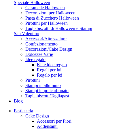
Speciale Halloween
Caramelle Halloween
Decorazioni per Halloween
Pasta di Zucchero Halloween
Pirottini per Halloween
Tagliabiscotti di Halloween e Stampi
San Valentino
Accessori/Attrezzature
Confezionamento
Decorazioni/Cake Design
Dolcezze Varie
Idee regalo
Kit e idee regalo
Regali per lui
Regalo per lei
Pirottini
Stampi in alluminio
Stampi in policarbonato
Tagliabiscotti/Tagliapast
Blog
Pasticceria
Cake Design
Accessori per Fiori
Addensanti