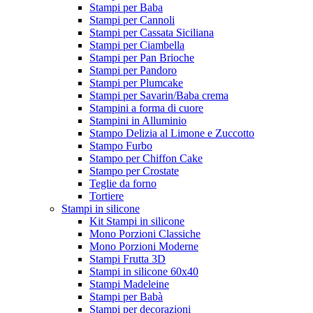
Stampi per Baba
Stampi per Cannoli
Stampi per Cassata Siciliana
Stampi per Ciambella
Stampi per Pan Brioche
Stampi per Pandoro
Stampi per Plumcake
Stampi per Savarin/Baba crema
Stampini a forma di cuore
Stampini in Alluminio
Stampo Delizia al Limone e Zuccotto
Stampo Furbo
Stampo per Chiffon Cake
Stampo per Crostate
Teglie da forno
Tortiere
Stampi in silicone
Kit Stampi in silicone
Mono Porzioni Classiche
Mono Porzioni Moderne
Stampi Frutta 3D
Stampi in silicone 60x40
Stampi Madeleine
Stampi per Babà
Stampi per decorazioni