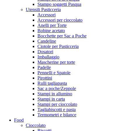
Stampo soggetti Pasqua
Utensili Pasticceria
Accessori
Accessori per cioccolato
Anelli per Torte
Bobine acetato
Bocchette per Sac a Poche
Candeline
Ciotole per Pasticceria
Dosatori
Imballaggio
Mascherine per torte
Padelle
Pennelli e Spatole
Pirottini
Rulli tagliapasta
Sac a poche/Zeppole
Stampi in allumino
Stampi in carta
Stampi per cioccolato
Tagliabiscotti e pasta
Termometri e bilance
Food
Cioccolato
Biscotti