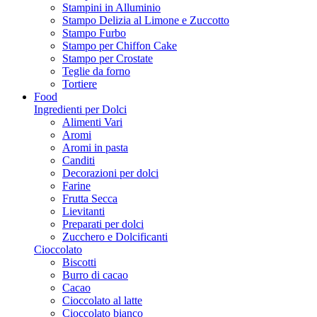
Stampini in Alluminio
Stampo Delizia al Limone e Zuccotto
Stampo Furbo
Stampo per Chiffon Cake
Stampo per Crostate
Teglie da forno
Tortiere
Food
Ingredienti per Dolci
Alimenti Vari
Aromi
Aromi in pasta
Canditi
Decorazioni per dolci
Farine
Frutta Secca
Lievitanti
Preparati per dolci
Zucchero e Dolcificanti
Cioccolato
Biscotti
Burro di cacao
Cacao
Cioccolato al latte
Cioccolato bianco