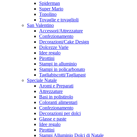
Spiderman
Super Mario
Topolino
Tovaglie e tovaglioli
San Valentino
Accessori/Attrezzature
Confezionamento
Decorazioni/Cake Design
Dolcezze Varie
Idee regalo
Pirottini
Stampi in alluminio
Stampi in policarbonato
Tagliabiscotti/Tagliapast
Speciale Natale
Aromi e Preparati
Attrezzature
Basi in polistirolo
Coloranti alimentari
Confezionamento
Decorazioni per dolci
Glasse e paste
Idee regalo
Pirottini
Stampi Alluminio Dolci di Natale