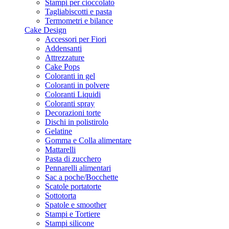
Stampi per cioccolato
Tagliabiscotti e pasta
Termometri e bilance
Cake Design
Accessori per Fiori
Addensanti
Attrezzature
Cake Pops
Coloranti in gel
Coloranti in polvere
Coloranti Liquidi
Coloranti spray
Decorazioni torte
Dischi in polistirolo
Gelatine
Gomma e Colla alimentare
Mattarelli
Pasta di zucchero
Pennarelli alimentari
Sac a poche/Bocchette
Scatole portatorte
Sottotorta
Spatole e smoother
Stampi e Tortiere
Stampi silicone