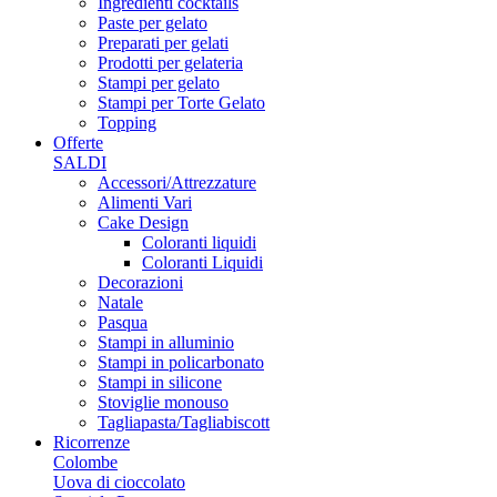
Ingredienti cocktails
Paste per gelato
Preparati per gelati
Prodotti per gelateria
Stampi per gelato
Stampi per Torte Gelato
Topping
Offerte
SALDI
Accessori/Attrezzature
Alimenti Vari
Cake Design
Coloranti liquidi
Coloranti Liquidi
Decorazioni
Natale
Pasqua
Stampi in alluminio
Stampi in policarbonato
Stampi in silicone
Stoviglie monouso
Tagliapasta/Tagliabiscott
Ricorrenze
Colombe
Uova di cioccolato