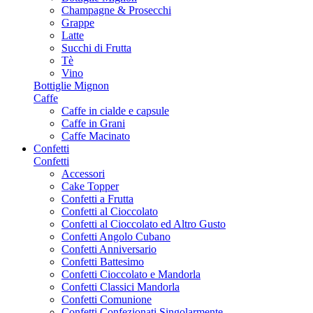
Champagne & Prosecchi
Grappe
Latte
Succhi di Frutta
Tè
Vino
Bottiglie Mignon
Caffe
Caffe in cialde e capsule
Caffe in Grani
Caffe Macinato
Confetti
Confetti
Accessori
Cake Topper
Confetti a Frutta
Confetti al Cioccolato
Confetti al Cioccolato ed Altro Gusto
Confetti Angolo Cubano
Confetti Anniversario
Confetti Battesimo
Confetti Cioccolato e Mandorla
Confetti Classici Mandorla
Confetti Comunione
Confetti Confezionati Singolarmente