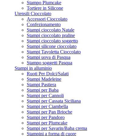
Stampo Plumcake
Tortiere in Silicone
Utensili Cioccolato
Accessori Cioccolato
Confezionamento
Stampi cioccolato Natale
Stampi cioccolato praline
Stampi cioccolato soggetto
Stampi silicone cioccolato
Stampi Tavoletta Cioccolato
Stampi uova di Pasqua
Stampo soggetti Pasqua
Stampi in alluminio
Ruoti Per Dolci/Salati
Stampi Madeleine
Stampi Pastiera
Stampi per Baba
Stampi per Cannoli
Stampi per Cassata Siciliana
Stampi per Ciambella
Stampi per Pan Brioche
Stampi per Pandoro
Stampi per Plumcake
Stampi per Savarin/Baba crema
Stampini a forma di cuore