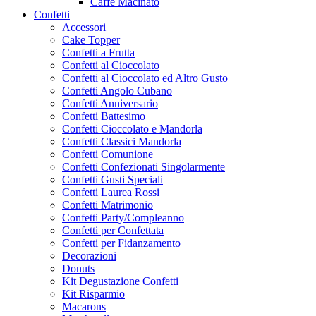
Caffe Macinato
Confetti
Accessori
Cake Topper
Confetti a Frutta
Confetti al Cioccolato
Confetti al Cioccolato ed Altro Gusto
Confetti Angolo Cubano
Confetti Anniversario
Confetti Battesimo
Confetti Cioccolato e Mandorla
Confetti Classici Mandorla
Confetti Comunione
Confetti Confezionati Singolarmente
Confetti Gusti Speciali
Confetti Laurea Rossi
Confetti Matrimonio
Confetti Party/Compleanno
Confetti per Confettata
Confetti per Fidanzamento
Decorazioni
Donuts
Kit Degustazione Confetti
Kit Risparmio
Macarons