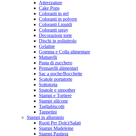
Attrezzature
Cake Pops
Coloranti in gel
Coloranti in polvere
Coloranti Liquidi
Coloranti spray
Decorazioni torte
Dischi in polistirolo
Gelatine
Gomma e Colla alimentare
Mattarelli
Pasta di zucchero
Pennarelli alimentari
Sac a poche/Bocchette
Scatole portatorte
Sottotorta
Spatole e smoother
Stampi e Tortiere
Stampi silicone
Tagliabiscotti
Tappetini
Stampi in alluminio
Ruoti Per Dolci/Salati
Stampi Madeleine
Stampi Pastiera