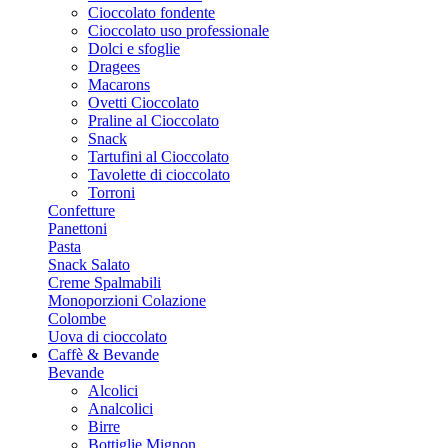
Cioccolato fondente
Cioccolato uso professionale
Dolci e sfoglie
Dragees
Macarons
Ovetti Cioccolato
Praline al Cioccolato
Snack
Tartufini al Cioccolato
Tavolette di cioccolato
Torroni
Confetture
Panettoni
Pasta
Snack Salato
Creme Spalmabili
Monoporzioni Colazione
Colombe
Uova di cioccolato
Caffè & Bevande
Bevande
Alcolici
Analcolici
Birre
Bottiglie Mignon