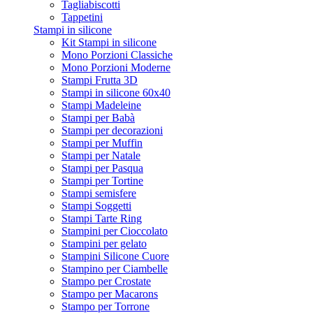
Tagliabiscotti
Tappetini
Stampi in silicone
Kit Stampi in silicone
Mono Porzioni Classiche
Mono Porzioni Moderne
Stampi Frutta 3D
Stampi in silicone 60x40
Stampi Madeleine
Stampi per Babà
Stampi per decorazioni
Stampi per Muffin
Stampi per Natale
Stampi per Pasqua
Stampi per Tortine
Stampi semisfere
Stampi Soggetti
Stampi Tarte Ring
Stampini per Cioccolato
Stampini per gelato
Stampini Silicone Cuore
Stampino per Ciambelle
Stampo per Crostate
Stampo per Macarons
Stampo per Torrone