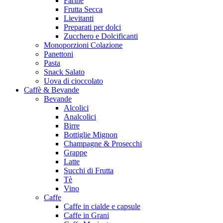
Farine
Frutta Secca
Lievitanti
Preparati per dolci
Zucchero e Dolcificanti
Monoporzioni Colazione
Panettoni
Pasta
Snack Salato
Uova di cioccolato
Caffè & Bevande
Bevande
Alcolici
Analcolici
Birre
Bottiglie Mignon
Champagne & Prosecchi
Grappe
Latte
Succhi di Frutta
Tè
Vino
Caffe
Caffe in cialde e capsule
Caffe in Grani