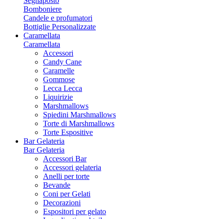
Segnaposto
Bomboniere
Candele e profumatori
Bottiglie Personalizzate
Caramellata
Caramellata
Accessori
Candy Cane
Caramelle
Gommose
Lecca Lecca
Liquirizie
Marshmallows
Spiedini Marshmallows
Torte di Marshmallows
Torte Espositive
Bar Gelateria
Bar Gelateria
Accessori Bar
Accessori gelateria
Anelli per torte
Bevande
Coni per Gelati
Decorazioni
Espositori per gelato