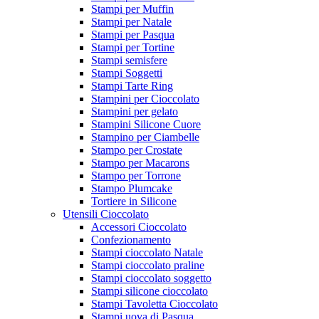
Stampi per Muffin
Stampi per Natale
Stampi per Pasqua
Stampi per Tortine
Stampi semisfere
Stampi Soggetti
Stampi Tarte Ring
Stampini per Cioccolato
Stampini per gelato
Stampini Silicone Cuore
Stampino per Ciambelle
Stampo per Crostate
Stampo per Macarons
Stampo per Torrone
Stampo Plumcake
Tortiere in Silicone
Utensili Cioccolato
Accessori Cioccolato
Confezionamento
Stampi cioccolato Natale
Stampi cioccolato praline
Stampi cioccolato soggetto
Stampi silicone cioccolato
Stampi Tavoletta Cioccolato
Stampi uova di Pasqua