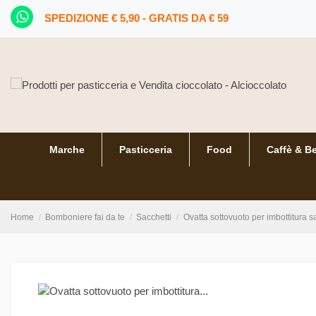
SPEDIZIONE € 5,90 - GRATIS DA € 59
Marche
Pasticceria
Food
Caffè & B
Home
Bomboniere fai da te
Sacchetti
Ovatta sottovuoto per imbottitura 