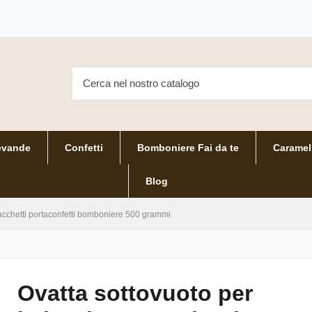
evande
Confetti
Bomboniere Fai da te
Caramel
Blog
sacchetti portaconfetti bomboniere 500 grammi
Ovatta sottovuoto per