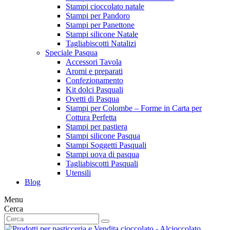
Stampi cioccolato natale
Stampi per Pandoro
Stampi per Panettone
Stampi silicone Natale
Tagliabiscotti Natalizi
Speciale Pasqua
Accessori Tavola
Aromi e preparati
Confezionamento
Kit dolci Pasquali
Ovetti di Pasqua
Stampi per Colombe – Forme in Carta per
Cottura Perfetta
Stampi per pastiera
Stampi silicone Pasqua
Stampi Soggetti Pasquali
Stampi uova di pasqua
Tagliabiscotti Pasquali
Utensili
Blog
Menu
Cerca