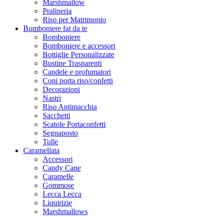
Marshmallow
Pralineria
Riso per Matrimonio
Bomboniere fai da te
Bomboniere
Bomboniere e accessori
Bottiglie Personalizzate
Bustine Trasparenti
Candele e profumatori
Coni porta riso/confetti
Decorazioni
Nastri
Riso Antimacchia
Sacchetti
Scatole Portaconfetti
Segnaposto
Tulle
Caramellata
Accessori
Candy Cane
Caramelle
Gommose
Lecca Lecca
Liquirizie
Marshmallows