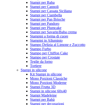
Stampi per Baba
Stampi per Cannoli
Stampi per Cassata Siciliana
Stampi per Ciambella
Stampi per Pan Brioche
Stampi per Pandoro
Stampi per Plumcake
Stampi per Savarin/Baba crema
Stampini a forma di cuore
Stampini in Alluminio
Stampo Delizia al Limone e Zuccotto
Stampo Furbo
Stampo per Chiffon Cake
Stampo per Crostate
Teglie da forno
Tortiere
Stampi in silicone
Kit Stampi in silicone
Mono Porzioni Classiche
Mono Porzioni Moderne
Stampi Frutta 3D
Stampi in silicone 60x40
Stampi Madeleine
Stampi per Babà
Stampi per decorazioni