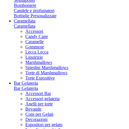
Segnaposto
Bomboniere
Candele e profumatori
Bottiglie Personalizzate
Caramellata
Caramellata
Accessori
Candy Cane
Caramelle
Gommose
Lecca Lecca
Liquirizie
Marshmallows
Spiedini Marshmallows
Torte di Marshmallows
Torte Espositive
Bar Gelateria
Bar Gelateria
Accessori Bar
Accessori gelateria
Anelli per torte
Bevande
Coni per Gelati
Decorazioni
Espositori per gelato