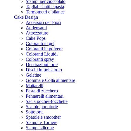
Stampi per cioccolato
Tagliabiscotti e pasta
Termometri e bilance
Cake Design
Accessori per Fiori
Addensanti
Attrezzature
Cake Pops
Coloranti in gel
Coloranti in polvere
Coloranti Liquidi
Coloranti spray
Decorazioni torte
Dischi in polistirolo
Gelatine
Gomma e Colla alimentare
Mattarelli
Pasta di zucchero
Pennarelli alimentari
Sac a poche/Bocchette
Scatole portatorte
Sottotorta
Spatole e smoother
Stampi e Tortiere
Stampi silicone