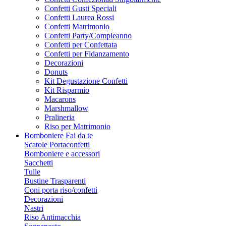
Confetti Gusti Speciali
Confetti Laurea Rossi
Confetti Matrimonio
Confetti Party/Compleanno
Confetti per Confettata
Confetti per Fidanzamento
Decorazioni
Donuts
Kit Degustazione Confetti
Kit Risparmio
Macarons
Marshmallow
Pralineria
Riso per Matrimonio
Bomboniere Fai da te
Scatole Portaconfetti
Bomboniere e accessori
Sacchetti
Tulle
Bustine Trasparenti
Coni porta riso/confetti
Decorazioni
Nastri
Riso Antimacchia