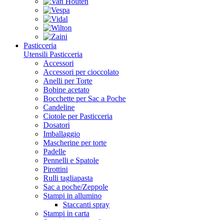
Pasticceria
Utensili Pasticceria
Accessori
Accessori per cioccolato
Anelli per Torte
Bobine acetato
Bocchette per Sac a Poche
Candeline
Ciotole per Pasticceria
Dosatori
Imballaggio
Mascherine per torte
Padelle
Pennelli e Spatole
Pirottini
Rulli tagliapasta
Sac a poche/Zeppole
Stampi in allumino
Staccanti spray
Stampi in carta