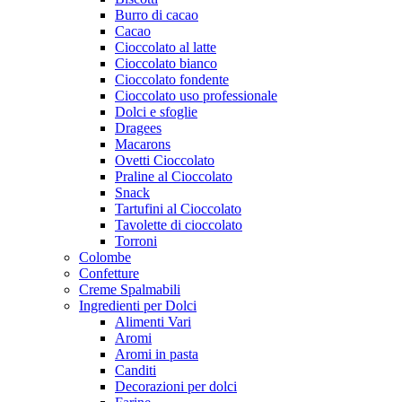
Burro di cacao
Cacao
Cioccolato al latte
Cioccolato bianco
Cioccolato fondente
Cioccolato uso professionale
Dolci e sfoglie
Dragees
Macarons
Ovetti Cioccolato
Praline al Cioccolato
Snack
Tartufini al Cioccolato
Tavolette di cioccolato
Torroni
Colombe
Confetture
Creme Spalmabili
Ingredienti per Dolci
Alimenti Vari
Aromi
Aromi in pasta
Canditi
Decorazioni per dolci