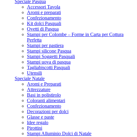
Speciale Pasqua
Accessori Tavola
Aromi e preparati
Confezionamento
Kit dolci Pasquali
Ovetti di Pasqua
Stampi per Colombe – Forme in Carta per Cottura
Perfetta
Stampi per pastiera
Stampi silicone Pasqua
Stampi Soggetti Pasquali
Stampi uova di pasqua
Tagliabiscotti Pasquali
Utensili
Speciale Natale
Aromi e Preparati
Attrezzature
Basi in polistirolo
Coloranti alimentari
Confezionamento
Decorazioni per dolci
Glasse e paste
Idee regalo
Pirottini
Stampi Alluminio Dolci di Natale