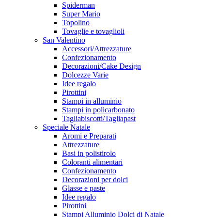
Spiderman
Super Mario
Topolino
Tovaglie e tovaglioli
San Valentino
Accessori/Attrezzature
Confezionamento
Decorazioni/Cake Design
Dolcezze Varie
Idee regalo
Pirottini
Stampi in alluminio
Stampi in policarbonato
Tagliabiscotti/Tagliapast
Speciale Natale
Aromi e Preparati
Attrezzature
Basi in polistirolo
Coloranti alimentari
Confezionamento
Decorazioni per dolci
Glasse e paste
Idee regalo
Pirottini
Stampi Alluminio Dolci di Natale