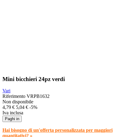
Mini bicchieri 24pz verdi
Vari
Riferimento
VRPB1632
Non disponibile
4,79 €
5,04 €
-5%
Iva inclusa
Paghi in
Hai bisogno di un'offerta personalizzata per maggiori
quantitativi? »