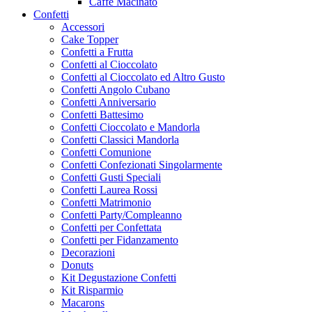
Caffe Macinato
Confetti
Accessori
Cake Topper
Confetti a Frutta
Confetti al Cioccolato
Confetti al Cioccolato ed Altro Gusto
Confetti Angolo Cubano
Confetti Anniversario
Confetti Battesimo
Confetti Cioccolato e Mandorla
Confetti Classici Mandorla
Confetti Comunione
Confetti Confezionati Singolarmente
Confetti Gusti Speciali
Confetti Laurea Rossi
Confetti Matrimonio
Confetti Party/Compleanno
Confetti per Confettata
Confetti per Fidanzamento
Decorazioni
Donuts
Kit Degustazione Confetti
Kit Risparmio
Macarons