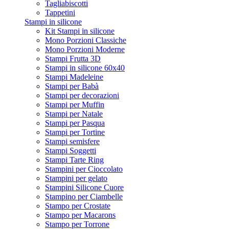
Tagliabiscotti
Tappetini
Stampi in silicone
Kit Stampi in silicone
Mono Porzioni Classiche
Mono Porzioni Moderne
Stampi Frutta 3D
Stampi in silicone 60x40
Stampi Madeleine
Stampi per Babà
Stampi per decorazioni
Stampi per Muffin
Stampi per Natale
Stampi per Pasqua
Stampi per Tortine
Stampi semisfere
Stampi Soggetti
Stampi Tarte Ring
Stampini per Cioccolato
Stampini per gelato
Stampini Silicone Cuore
Stampino per Ciambelle
Stampo per Crostate
Stampo per Macarons
Stampo per Torrone