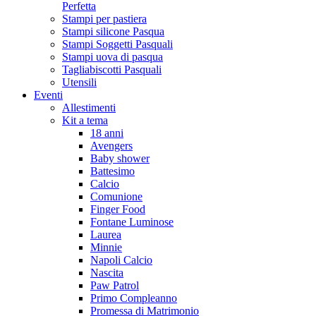
Perfetta
Stampi per pastiera
Stampi silicone Pasqua
Stampi Soggetti Pasquali
Stampi uova di pasqua
Tagliabiscotti Pasquali
Utensili
Eventi
Allestimenti
Kit a tema
18 anni
Avengers
Baby shower
Battesimo
Calcio
Comunione
Finger Food
Fontane Luminose
Laurea
Minnie
Napoli Calcio
Nascita
Paw Patrol
Primo Compleanno
Promessa di Matrimonio