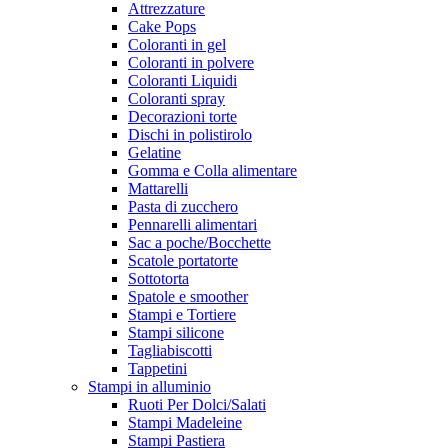
Attrezzature
Cake Pops
Coloranti in gel
Coloranti in polvere
Coloranti Liquidi
Coloranti spray
Decorazioni torte
Dischi in polistirolo
Gelatine
Gomma e Colla alimentare
Mattarelli
Pasta di zucchero
Pennarelli alimentari
Sac a poche/Bocchette
Scatole portatorte
Sottotorta
Spatole e smoother
Stampi e Tortiere
Stampi silicone
Tagliabiscotti
Tappetini
Stampi in alluminio
Ruoti Per Dolci/Salati
Stampi Madeleine
Stampi Pastiera