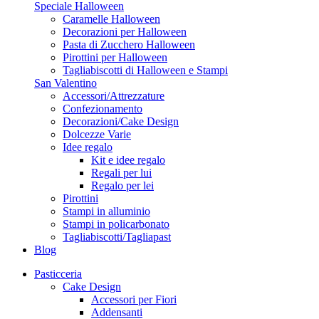
Speciale Halloween
Caramelle Halloween
Decorazioni per Halloween
Pasta di Zucchero Halloween
Pirottini per Halloween
Tagliabiscotti di Halloween e Stampi
San Valentino
Accessori/Attrezzature
Confezionamento
Decorazioni/Cake Design
Dolcezze Varie
Idee regalo
Kit e idee regalo
Regali per lui
Regalo per lei
Pirottini
Stampi in alluminio
Stampi in policarbonato
Tagliabiscotti/Tagliapast
Blog
Pasticceria
Cake Design
Accessori per Fiori
Addensanti