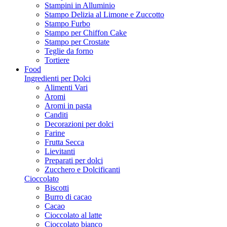
Stampini in Alluminio
Stampo Delizia al Limone e Zuccotto
Stampo Furbo
Stampo per Chiffon Cake
Stampo per Crostate
Teglie da forno
Tortiere
Food
Ingredienti per Dolci
Alimenti Vari
Aromi
Aromi in pasta
Canditi
Decorazioni per dolci
Farine
Frutta Secca
Lievitanti
Preparati per dolci
Zucchero e Dolcificanti
Cioccolato
Biscotti
Burro di cacao
Cacao
Cioccolato al latte
Cioccolato bianco