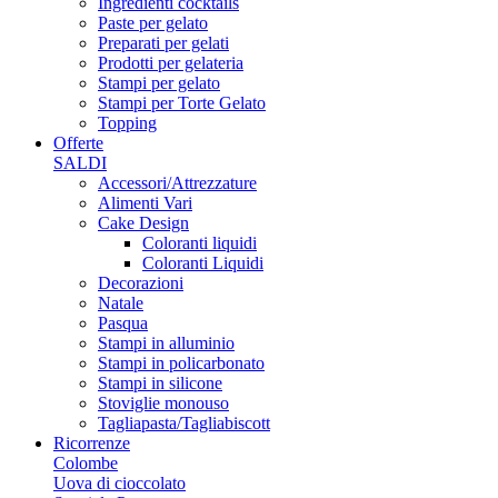
Ingredienti cocktails
Paste per gelato
Preparati per gelati
Prodotti per gelateria
Stampi per gelato
Stampi per Torte Gelato
Topping
Offerte
SALDI
Accessori/Attrezzature
Alimenti Vari
Cake Design
Coloranti liquidi
Coloranti Liquidi
Decorazioni
Natale
Pasqua
Stampi in alluminio
Stampi in policarbonato
Stampi in silicone
Stoviglie monouso
Tagliapasta/Tagliabiscott
Ricorrenze
Colombe
Uova di cioccolato