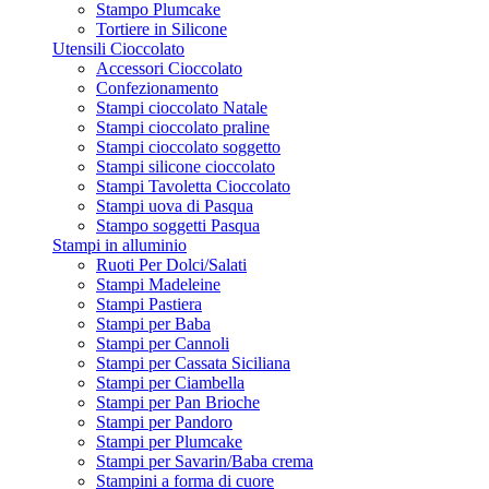
Stampo Plumcake
Tortiere in Silicone
Utensili Cioccolato
Accessori Cioccolato
Confezionamento
Stampi cioccolato Natale
Stampi cioccolato praline
Stampi cioccolato soggetto
Stampi silicone cioccolato
Stampi Tavoletta Cioccolato
Stampi uova di Pasqua
Stampo soggetti Pasqua
Stampi in alluminio
Ruoti Per Dolci/Salati
Stampi Madeleine
Stampi Pastiera
Stampi per Baba
Stampi per Cannoli
Stampi per Cassata Siciliana
Stampi per Ciambella
Stampi per Pan Brioche
Stampi per Pandoro
Stampi per Plumcake
Stampi per Savarin/Baba crema
Stampini a forma di cuore