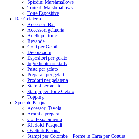
Spiedini Marshmallows
Torte di Marshmallows
Torte Espositive
Bar Gelateria
Accessori Bar
Accessori gelateria
Anelli per torte
Bevande
Coni per Gelati
Decorazioni
Espositori per gelato
Ingredienti cocktails
Paste per gelato
Preparati per gelati
Prodotti per gelateria
Stampi per gelato
Stampi per Torte Gelato
Topping
Speciale Pasqua
Accessori Tavola
Aromi e preparati
Confezionamento
Kit dolci Pasquali
Ovetti di Pasqua
Stampi per Colombe – Forme in Carta per Cottura