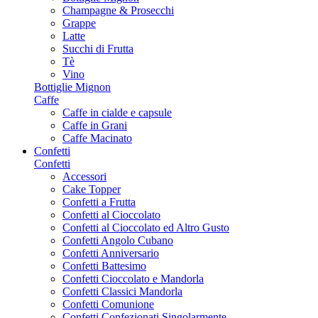
Champagne & Prosecchi
Grappe
Latte
Succhi di Frutta
Tè
Vino
Bottiglie Mignon
Caffe
Caffe in cialde e capsule
Caffe in Grani
Caffe Macinato
Confetti
Confetti
Accessori
Cake Topper
Confetti a Frutta
Confetti al Cioccolato
Confetti al Cioccolato ed Altro Gusto
Confetti Angolo Cubano
Confetti Anniversario
Confetti Battesimo
Confetti Cioccolato e Mandorla
Confetti Classici Mandorla
Confetti Comunione
Confetti Confezionati Singolarmente