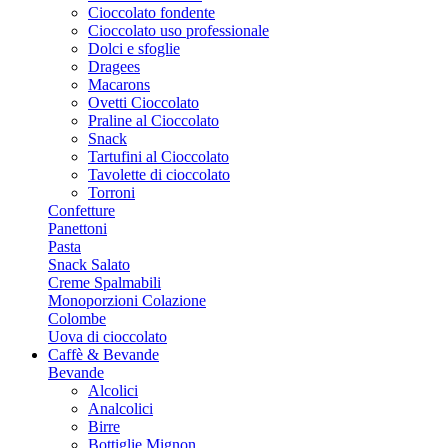
Cioccolato fondente
Cioccolato uso professionale
Dolci e sfoglie
Dragees
Macarons
Ovetti Cioccolato
Praline al Cioccolato
Snack
Tartufini al Cioccolato
Tavolette di cioccolato
Torroni
Confetture
Panettoni
Pasta
Snack Salato
Creme Spalmabili
Monoporzioni Colazione
Colombe
Uova di cioccolato
Caffè & Bevande
Bevande
Alcolici
Analcolici
Birre
Bottiglie Mignon