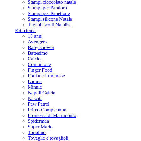
Stampi cioccolato natale
Stampi per Pandoro
Stampi per Panettone
Stampi silicone Natale
Tagliabiscotti Natalizi
Kit a tema
18 anni
Avengers
Baby shower
Battesimo
Calcio
Comunione
Finger Food
Fontane Luminose
Laurea
Minnie
Napoli Calcio
Nascita
Paw Patrol
Primo Compleanno
Promessa di Matrimonio
Spiderman
Super Mario
Topolino
Tovaglie e tovaglioli