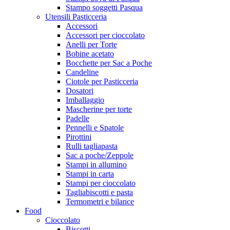
Stampo soggetti Pasqua
Utensili Pasticceria
Accessori
Accessori per cioccolato
Anelli per Torte
Bobine acetato
Bocchette per Sac a Poche
Candeline
Ciotole per Pasticceria
Dosatori
Imballaggio
Mascherine per torte
Padelle
Pennelli e Spatole
Pirottini
Rulli tagliapasta
Sac a poche/Zeppole
Stampi in allumino
Stampi in carta
Stampi per cioccolato
Tagliabiscotti e pasta
Termometri e bilance
Food
Cioccolato
Biscotti