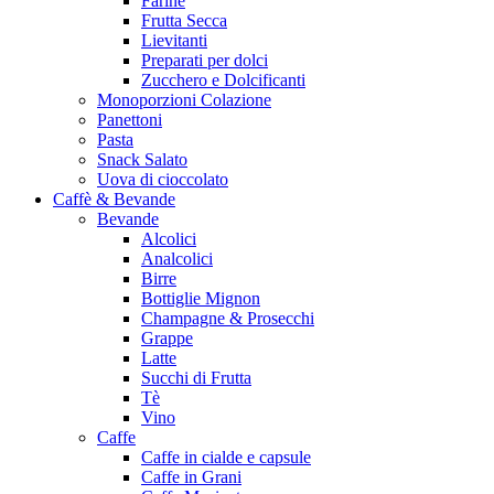
Farine
Frutta Secca
Lievitanti
Preparati per dolci
Zucchero e Dolcificanti
Monoporzioni Colazione
Panettoni
Pasta
Snack Salato
Uova di cioccolato
Caffè & Bevande
Bevande
Alcolici
Analcolici
Birre
Bottiglie Mignon
Champagne & Prosecchi
Grappe
Latte
Succhi di Frutta
Tè
Vino
Caffe
Caffe in cialde e capsule
Caffe in Grani