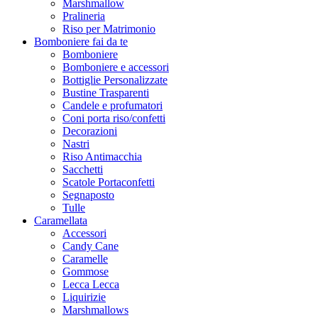
Marshmallow
Pralineria
Riso per Matrimonio
Bomboniere fai da te
Bomboniere
Bomboniere e accessori
Bottiglie Personalizzate
Bustine Trasparenti
Candele e profumatori
Coni porta riso/confetti
Decorazioni
Nastri
Riso Antimacchia
Sacchetti
Scatole Portaconfetti
Segnaposto
Tulle
Caramellata
Accessori
Candy Cane
Caramelle
Gommose
Lecca Lecca
Liquirizie
Marshmallows