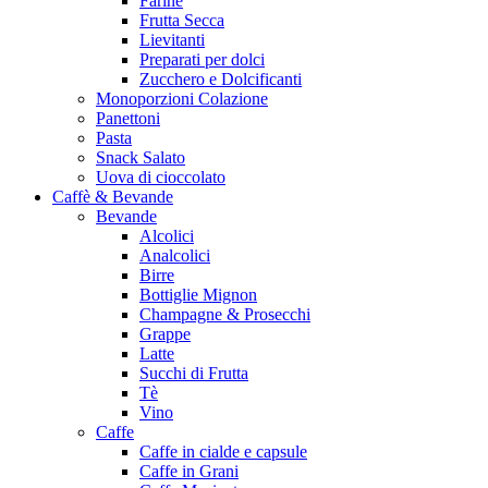
Farine
Frutta Secca
Lievitanti
Preparati per dolci
Zucchero e Dolcificanti
Monoporzioni Colazione
Panettoni
Pasta
Snack Salato
Uova di cioccolato
Caffè & Bevande
Bevande
Alcolici
Analcolici
Birre
Bottiglie Mignon
Champagne & Prosecchi
Grappe
Latte
Succhi di Frutta
Tè
Vino
Caffe
Caffe in cialde e capsule
Caffe in Grani