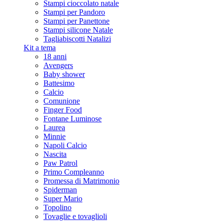
Stampi cioccolato natale
Stampi per Pandoro
Stampi per Panettone
Stampi silicone Natale
Tagliabiscotti Natalizi
Kit a tema
18 anni
Avengers
Baby shower
Battesimo
Calcio
Comunione
Finger Food
Fontane Luminose
Laurea
Minnie
Napoli Calcio
Nascita
Paw Patrol
Primo Compleanno
Promessa di Matrimonio
Spiderman
Super Mario
Topolino
Tovaglie e tovaglioli