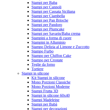
Stampi per Baba
Stampi per Cannoli
Stampi per Cassata Siciliana
Stampi per Ciambella
Stampi per Pan Brioche
Stampi per Pandoro
Stampi per Plumcake
Stampi per Savarin/Baba crema
Stampini a forma di cuore
Stampini in Alluminio
Stampo Delizia al Limone e Zuccotto
Stampo Furbo
Stampo per Chiffon Cake
Stampo per Crostate
Teglie da forno
Tortiere
Stampi in silicone
Kit Stampi in silicone
Mono Porzioni Classiche
Mono Porzioni Moderne
Stampi Frutta 3D
Stampi in silicone 60x40
Stampi Madeleine
Stampi per Babà
Stampi per decorazioni