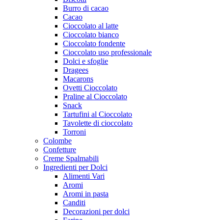
Burro di cacao
Cacao
Cioccolato al latte
Cioccolato bianco
Cioccolato fondente
Cioccolato uso professionale
Dolci e sfoglie
Dragees
Macarons
Ovetti Cioccolato
Praline al Cioccolato
Snack
Tartufini al Cioccolato
Tavolette di cioccolato
Torroni
Colombe
Confetture
Creme Spalmabili
Ingredienti per Dolci
Alimenti Vari
Aromi
Aromi in pasta
Canditi
Decorazioni per dolci