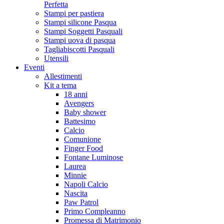
Perfetta
Stampi per pastiera
Stampi silicone Pasqua
Stampi Soggetti Pasquali
Stampi uova di pasqua
Tagliabiscotti Pasquali
Utensili
Eventi
Allestimenti
Kit a tema
18 anni
Avengers
Baby shower
Battesimo
Calcio
Comunione
Finger Food
Fontane Luminose
Laurea
Minnie
Napoli Calcio
Nascita
Paw Patrol
Primo Compleanno
Promessa di Matrimonio