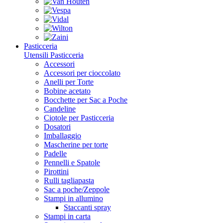
Pasticceria
Utensili Pasticceria
Accessori
Accessori per cioccolato
Anelli per Torte
Bobine acetato
Bocchette per Sac a Poche
Candeline
Ciotole per Pasticceria
Dosatori
Imballaggio
Mascherine per torte
Padelle
Pennelli e Spatole
Pirottini
Rulli tagliapasta
Sac a poche/Zeppole
Stampi in allumino
Staccanti spray
Stampi in carta