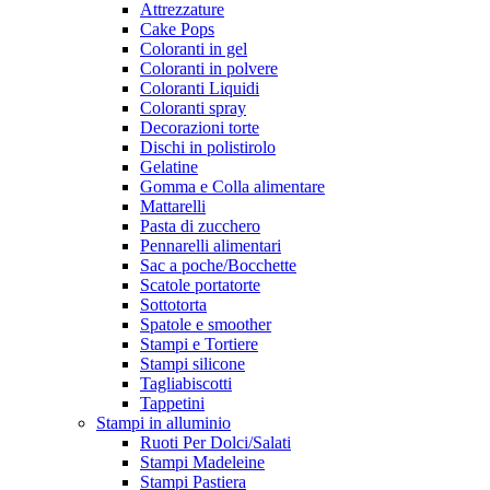
Attrezzature
Cake Pops
Coloranti in gel
Coloranti in polvere
Coloranti Liquidi
Coloranti spray
Decorazioni torte
Dischi in polistirolo
Gelatine
Gomma e Colla alimentare
Mattarelli
Pasta di zucchero
Pennarelli alimentari
Sac a poche/Bocchette
Scatole portatorte
Sottotorta
Spatole e smoother
Stampi e Tortiere
Stampi silicone
Tagliabiscotti
Tappetini
Stampi in alluminio
Ruoti Per Dolci/Salati
Stampi Madeleine
Stampi Pastiera