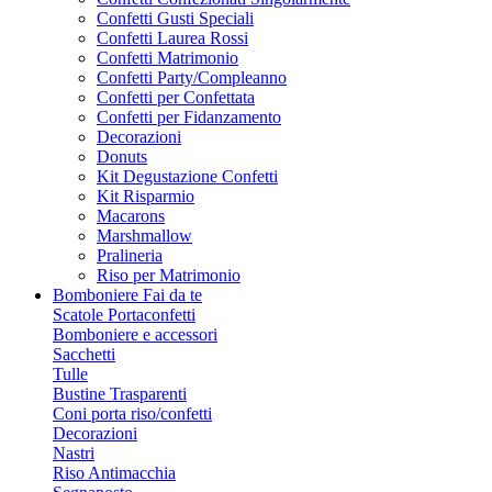
Confetti Gusti Speciali
Confetti Laurea Rossi
Confetti Matrimonio
Confetti Party/Compleanno
Confetti per Confettata
Confetti per Fidanzamento
Decorazioni
Donuts
Kit Degustazione Confetti
Kit Risparmio
Macarons
Marshmallow
Pralineria
Riso per Matrimonio
Bomboniere Fai da te
Scatole Portaconfetti
Bomboniere e accessori
Sacchetti
Tulle
Bustine Trasparenti
Coni porta riso/confetti
Decorazioni
Nastri
Riso Antimacchia