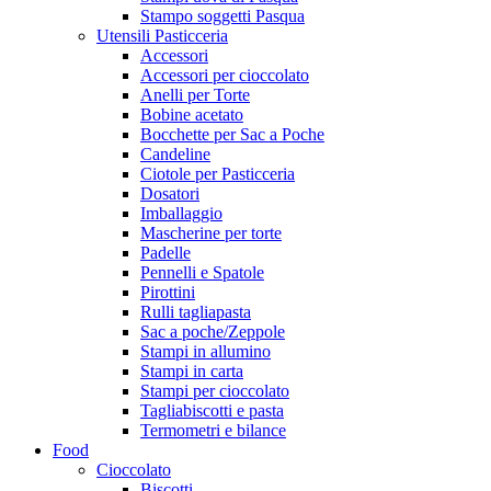
Stampo soggetti Pasqua
Utensili Pasticceria
Accessori
Accessori per cioccolato
Anelli per Torte
Bobine acetato
Bocchette per Sac a Poche
Candeline
Ciotole per Pasticceria
Dosatori
Imballaggio
Mascherine per torte
Padelle
Pennelli e Spatole
Pirottini
Rulli tagliapasta
Sac a poche/Zeppole
Stampi in allumino
Stampi in carta
Stampi per cioccolato
Tagliabiscotti e pasta
Termometri e bilance
Food
Cioccolato
Biscotti