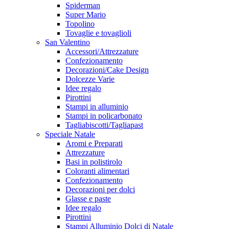
Spiderman
Super Mario
Topolino
Tovaglie e tovaglioli
San Valentino
Accessori/Attrezzature
Confezionamento
Decorazioni/Cake Design
Dolcezze Varie
Idee regalo
Pirottini
Stampi in alluminio
Stampi in policarbonato
Tagliabiscotti/Tagliapast
Speciale Natale
Aromi e Preparati
Attrezzature
Basi in polistirolo
Coloranti alimentari
Confezionamento
Decorazioni per dolci
Glasse e paste
Idee regalo
Pirottini
Stampi Alluminio Dolci di Natale