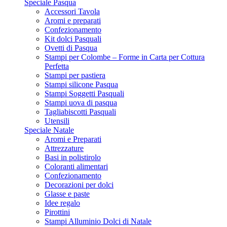
Speciale Pasqua
Accessori Tavola
Aromi e preparati
Confezionamento
Kit dolci Pasquali
Ovetti di Pasqua
Stampi per Colombe – Forme in Carta per Cottura
Perfetta
Stampi per pastiera
Stampi silicone Pasqua
Stampi Soggetti Pasquali
Stampi uova di pasqua
Tagliabiscotti Pasquali
Utensili
Speciale Natale
Aromi e Preparati
Attrezzature
Basi in polistirolo
Coloranti alimentari
Confezionamento
Decorazioni per dolci
Glasse e paste
Idee regalo
Pirottini
Stampi Alluminio Dolci di Natale