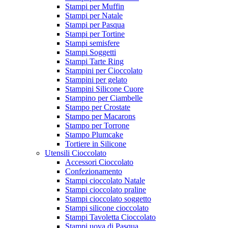
Stampi per Muffin
Stampi per Natale
Stampi per Pasqua
Stampi per Tortine
Stampi semisfere
Stampi Soggetti
Stampi Tarte Ring
Stampini per Cioccolato
Stampini per gelato
Stampini Silicone Cuore
Stampino per Ciambelle
Stampo per Crostate
Stampo per Macarons
Stampo per Torrone
Stampo Plumcake
Tortiere in Silicone
Utensili Cioccolato
Accessori Cioccolato
Confezionamento
Stampi cioccolato Natale
Stampi cioccolato praline
Stampi cioccolato soggetto
Stampi silicone cioccolato
Stampi Tavoletta Cioccolato
Stampi uova di Pasqua