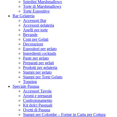
Spiedini Marshmallows
Torte di Marshmallows
Torte Espositive
Bar Gelateria
Accessori Bar
Accessori gelateria
Anelli per torte
Bevande
Coni per Gelati
Decorazioni
Espositori per gelato
Ingredienti cocktails
Paste per gelato
Preparati per gelati
Prodotti per gelateria
Stampi per gelato
Stampi per Torte Gelato
Topping
Speciale Pasqua
Accessori Tavola
Aromi e preparati
Confezionamento
Kit dolci Pasquali
Ovetti di Pasqua
Stampi per Colombe – Forme in Carta per Cottura