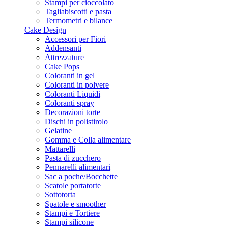
Stampi per cioccolato
Tagliabiscotti e pasta
Termometri e bilance
Cake Design
Accessori per Fiori
Addensanti
Attrezzature
Cake Pops
Coloranti in gel
Coloranti in polvere
Coloranti Liquidi
Coloranti spray
Decorazioni torte
Dischi in polistirolo
Gelatine
Gomma e Colla alimentare
Mattarelli
Pasta di zucchero
Pennarelli alimentari
Sac a poche/Bocchette
Scatole portatorte
Sottotorta
Spatole e smoother
Stampi e Tortiere
Stampi silicone