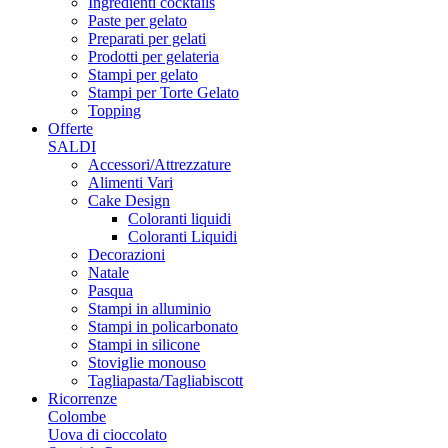
Ingredienti cocktails
Paste per gelato
Preparati per gelati
Prodotti per gelateria
Stampi per gelato
Stampi per Torte Gelato
Topping
Offerte
SALDI
Accessori/Attrezzature
Alimenti Vari
Cake Design
Coloranti liquidi
Coloranti Liquidi
Decorazioni
Natale
Pasqua
Stampi in alluminio
Stampi in policarbonato
Stampi in silicone
Stoviglie monouso
Tagliapasta/Tagliabiscott
Ricorrenze
Colombe
Uova di cioccolato