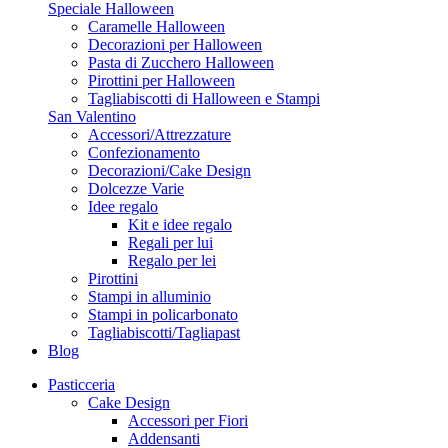
Speciale Halloween
Caramelle Halloween
Decorazioni per Halloween
Pasta di Zucchero Halloween
Pirottini per Halloween
Tagliabiscotti di Halloween e Stampi
San Valentino
Accessori/Attrezzature
Confezionamento
Decorazioni/Cake Design
Dolcezze Varie
Idee regalo
Kit e idee regalo
Regali per lui
Regalo per lei
Pirottini
Stampi in alluminio
Stampi in policarbonato
Tagliabiscotti/Tagliapast
Blog
Pasticceria
Cake Design
Accessori per Fiori
Addensanti