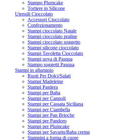
Stampo Plumcake
Tortiere in Silicone
Utensili Cioccolato
Accessori Cioccolato
Confezionamento
Stampi cioccolato Natale
Stampi cioccolato praline
Stampi cioccolato soggetto
Stampi silicone cioccolato
Stampi Tavoletta Cioccolato
Stampi uova di Pasqua
Stampo soggetti Pasqua
Stampi in alluminio
Ruoti Per Dolci/Salati
Stampi Madeleine
Stampi Pastiera
Stampi per Baba
Stampi per Cannoli
Stampi per Cassata Siciliana
Stampi per Ciambella
Stampi per Pan Brioche
Stampi per Pandoro
Stampi per Plumcake
Stampi per Savarin/Baba crema
Stampini a forma di cuore