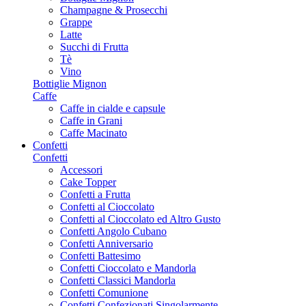
Champagne & Prosecchi
Grappe
Latte
Succhi di Frutta
Tè
Vino
Bottiglie Mignon
Caffe
Caffe in cialde e capsule
Caffe in Grani
Caffe Macinato
Confetti
Confetti
Accessori
Cake Topper
Confetti a Frutta
Confetti al Cioccolato
Confetti al Cioccolato ed Altro Gusto
Confetti Angolo Cubano
Confetti Anniversario
Confetti Battesimo
Confetti Cioccolato e Mandorla
Confetti Classici Mandorla
Confetti Comunione
Confetti Confezionati Singolarmente