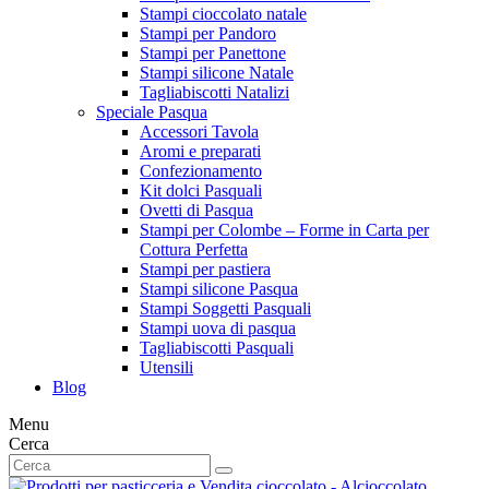
Stampi cioccolato natale
Stampi per Pandoro
Stampi per Panettone
Stampi silicone Natale
Tagliabiscotti Natalizi
Speciale Pasqua
Accessori Tavola
Aromi e preparati
Confezionamento
Kit dolci Pasquali
Ovetti di Pasqua
Stampi per Colombe – Forme in Carta per
Cottura Perfetta
Stampi per pastiera
Stampi silicone Pasqua
Stampi Soggetti Pasquali
Stampi uova di pasqua
Tagliabiscotti Pasquali
Utensili
Blog
Menu
Cerca