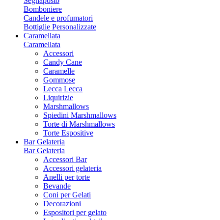
Segnaposto
Bomboniere
Candele e profumatori
Bottiglie Personalizzate
Caramellata
Caramellata
Accessori
Candy Cane
Caramelle
Gommose
Lecca Lecca
Liquirizie
Marshmallows
Spiedini Marshmallows
Torte di Marshmallows
Torte Espositive
Bar Gelateria
Bar Gelateria
Accessori Bar
Accessori gelateria
Anelli per torte
Bevande
Coni per Gelati
Decorazioni
Espositori per gelato