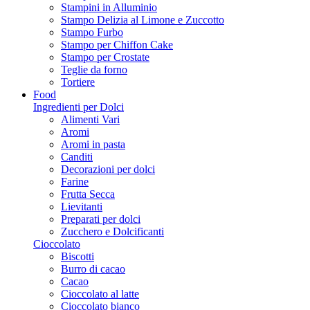
Stampini in Alluminio
Stampo Delizia al Limone e Zuccotto
Stampo Furbo
Stampo per Chiffon Cake
Stampo per Crostate
Teglie da forno
Tortiere
Food
Ingredienti per Dolci
Alimenti Vari
Aromi
Aromi in pasta
Canditi
Decorazioni per dolci
Farine
Frutta Secca
Lievitanti
Preparati per dolci
Zucchero e Dolcificanti
Cioccolato
Biscotti
Burro di cacao
Cacao
Cioccolato al latte
Cioccolato bianco