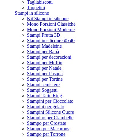
Tagliabiscotti
Tappetini
Stampi in silicone
Kit Stampi in silicone
Mono Porzioni Classiche
Mono Porzioni Moderne
Stampi Frutta 3D
Stampi in silicone 60x40
Stampi Madeleine
Stampi per Babà
Stampi per decorazioni
Stampi per Muffin
Stampi per Natale
Stampi per Pasqua
Stampi per Tortine
Stampi semisfere
Stampi Soggetti
Stampi Tarte Ring
Stampini per Cioccolato
Stampini per gelato
Stampini Silicone Cuore
Stampino per Ciambelle
Stampo per Crostate
Stampo per Macarons
Stampo per Torrone