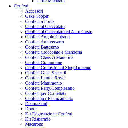
Caffe Macinato
Confetti
Accessori
Cake Topper
Confetti a Frutta
Confetti al Cioccolato
Confetti al Cioccolato ed Altro Gusto
Confetti Angolo Cubano
Confetti Anniversario
Confetti Battesimo
Confetti Cioccolato e Mandorla
Confetti Classici Mandorla
Confetti Comunione
Confetti Confezionati Singolarmente
Confetti Gusti Speciali
Confetti Laurea Rossi
Confetti Matrimonio
Confetti Party/Compleanno
Confetti per Confettata
Confetti per Fidanzamento
Decorazioni
Donuts
Kit Degustazione Confetti
Kit Risparmio
Macarons