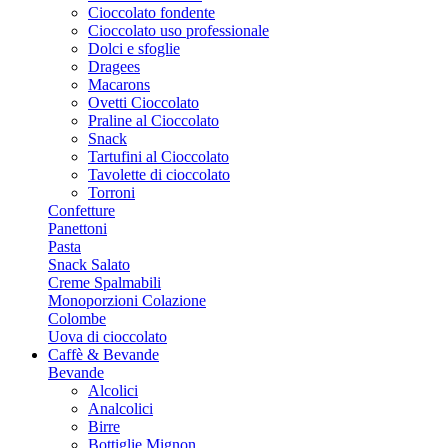
Cioccolato fondente
Cioccolato uso professionale
Dolci e sfoglie
Dragees
Macarons
Ovetti Cioccolato
Praline al Cioccolato
Snack
Tartufini al Cioccolato
Tavolette di cioccolato
Torroni
Confetture
Panettoni
Pasta
Snack Salato
Creme Spalmabili
Monoporzioni Colazione
Colombe
Uova di cioccolato
Caffè & Bevande
Bevande
Alcolici
Analcolici
Birre
Bottiglie Mignon