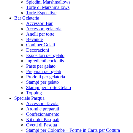
Spiedini Marshmallows
Torte di Marshmallows
Torte Espositive
Bar Gelateria
Accessori Bar
Accessori gelateria
Anelli per torte
Bevande
Coni per Gelati
Decorazioni
Espositori per gelato
Ingredienti cocktails
Paste per gelato
Preparati per gelati
Prodotti per gelateria
Stampi per gelato
Stampi per Torte Gelato
Topping
Speciale Pasqua
Accessori Tavola
Aromi e preparati
Confezionamento
Kit dolci Pasquali
Ovetti di Pasqua
Stampi per Colombe – Forme in Carta per Cottura