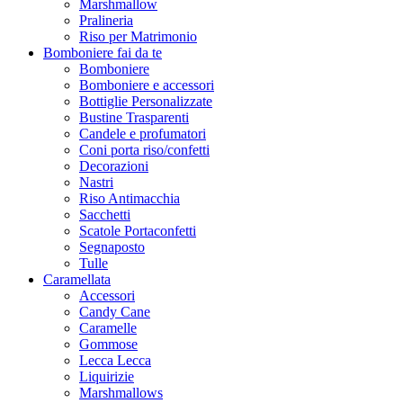
Marshmallow
Pralineria
Riso per Matrimonio
Bomboniere fai da te
Bomboniere
Bomboniere e accessori
Bottiglie Personalizzate
Bustine Trasparenti
Candele e profumatori
Coni porta riso/confetti
Decorazioni
Nastri
Riso Antimacchia
Sacchetti
Scatole Portaconfetti
Segnaposto
Tulle
Caramellata
Accessori
Candy Cane
Caramelle
Gommose
Lecca Lecca
Liquirizie
Marshmallows