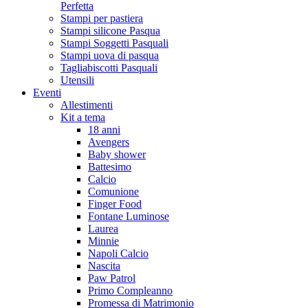
Perfetta
Stampi per pastiera
Stampi silicone Pasqua
Stampi Soggetti Pasquali
Stampi uova di pasqua
Tagliabiscotti Pasquali
Utensili
Eventi
Allestimenti
Kit a tema
18 anni
Avengers
Baby shower
Battesimo
Calcio
Comunione
Finger Food
Fontane Luminose
Laurea
Minnie
Napoli Calcio
Nascita
Paw Patrol
Primo Compleanno
Promessa di Matrimonio