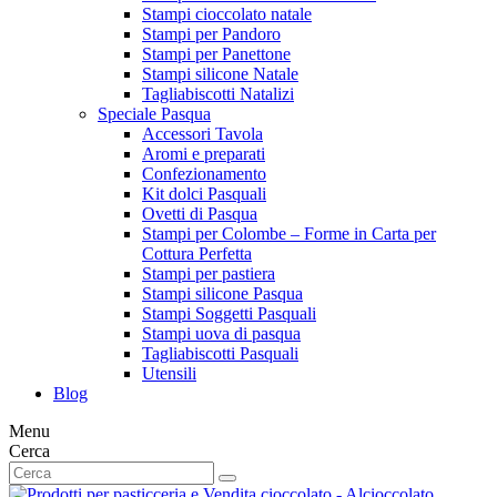
Stampi cioccolato natale
Stampi per Pandoro
Stampi per Panettone
Stampi silicone Natale
Tagliabiscotti Natalizi
Speciale Pasqua
Accessori Tavola
Aromi e preparati
Confezionamento
Kit dolci Pasquali
Ovetti di Pasqua
Stampi per Colombe – Forme in Carta per
Cottura Perfetta
Stampi per pastiera
Stampi silicone Pasqua
Stampi Soggetti Pasquali
Stampi uova di pasqua
Tagliabiscotti Pasquali
Utensili
Blog
Menu
Cerca