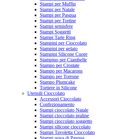
Stampi per Muffin
Stampi per Natale
Stampi per Pasqua
Stampi per Tortine
Stampi semisfere
Stampi Soggetti
Stampi Tarte Ring
Stampini per Cioccolato
Stampini per gelato
Stampini Silicone Cuore
Stampino per Ciambelle
Stampo per Crostate
Stampo per Macarons
Stampo per Torrone
Stampo Plumcake
Tortiere in Silicone
Utensili Cioccolato
Accessori Cioccolato
Confezionamento
Stampi cioccolato Natale
Stampi cioccolato praline
Stampi cioccolato soggetto
Stampi silicone cioccolato
Stampi Tavoletta Cioccolato
Stampi uova di Pasqua