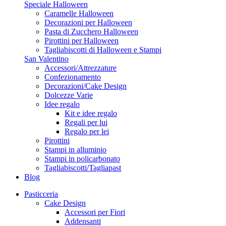
Speciale Halloween
Caramelle Halloween
Decorazioni per Halloween
Pasta di Zucchero Halloween
Pirottini per Halloween
Tagliabiscotti di Halloween e Stampi
San Valentino
Accessori/Attrezzature
Confezionamento
Decorazioni/Cake Design
Dolcezze Varie
Idee regalo
Kit e idee regalo
Regali per lui
Regalo per lei
Pirottini
Stampi in alluminio
Stampi in policarbonato
Tagliabiscotti/Tagliapast
Blog
Pasticceria
Cake Design
Accessori per Fiori
Addensanti