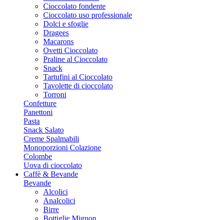
Cioccolato fondente
Cioccolato uso professionale
Dolci e sfoglie
Dragees
Macarons
Ovetti Cioccolato
Praline al Cioccolato
Snack
Tartufini al Cioccolato
Tavolette di cioccolato
Torroni
Confetture
Panettoni
Pasta
Snack Salato
Creme Spalmabili
Monoporzioni Colazione
Colombe
Uova di cioccolato
Caffè & Bevande
Bevande
Alcolici
Analcolici
Birre
Bottiglie Mignon