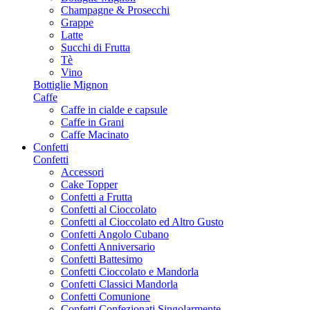
Champagne & Prosecchi
Grappe
Latte
Succhi di Frutta
Tè
Vino
Bottiglie Mignon
Caffe
Caffe in cialde e capsule
Caffe in Grani
Caffe Macinato
Confetti
Confetti
Accessori
Cake Topper
Confetti a Frutta
Confetti al Cioccolato
Confetti al Cioccolato ed Altro Gusto
Confetti Angolo Cubano
Confetti Anniversario
Confetti Battesimo
Confetti Cioccolato e Mandorla
Confetti Classici Mandorla
Confetti Comunione
Confetti Confezionati Singolarmente