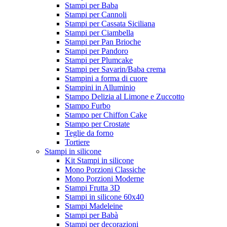
Stampi per Baba
Stampi per Cannoli
Stampi per Cassata Siciliana
Stampi per Ciambella
Stampi per Pan Brioche
Stampi per Pandoro
Stampi per Plumcake
Stampi per Savarin/Baba crema
Stampini a forma di cuore
Stampini in Alluminio
Stampo Delizia al Limone e Zuccotto
Stampo Furbo
Stampo per Chiffon Cake
Stampo per Crostate
Teglie da forno
Tortiere
Stampi in silicone
Kit Stampi in silicone
Mono Porzioni Classiche
Mono Porzioni Moderne
Stampi Frutta 3D
Stampi in silicone 60x40
Stampi Madeleine
Stampi per Babà
Stampi per decorazioni