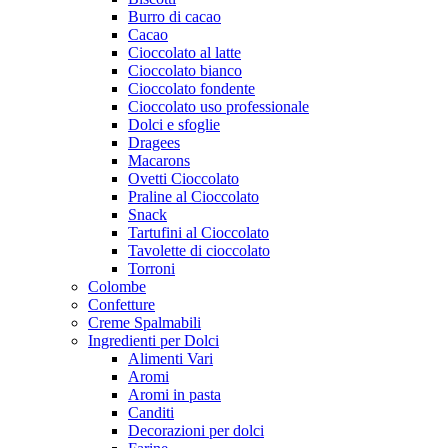
Burro di cacao
Cacao
Cioccolato al latte
Cioccolato bianco
Cioccolato fondente
Cioccolato uso professionale
Dolci e sfoglie
Dragees
Macarons
Ovetti Cioccolato
Praline al Cioccolato
Snack
Tartufini al Cioccolato
Tavolette di cioccolato
Torroni
Colombe
Confetture
Creme Spalmabili
Ingredienti per Dolci
Alimenti Vari
Aromi
Aromi in pasta
Canditi
Decorazioni per dolci