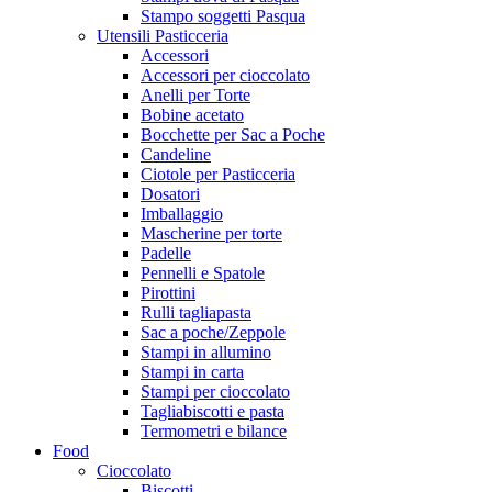
Stampo soggetti Pasqua
Utensili Pasticceria
Accessori
Accessori per cioccolato
Anelli per Torte
Bobine acetato
Bocchette per Sac a Poche
Candeline
Ciotole per Pasticceria
Dosatori
Imballaggio
Mascherine per torte
Padelle
Pennelli e Spatole
Pirottini
Rulli tagliapasta
Sac a poche/Zeppole
Stampi in allumino
Stampi in carta
Stampi per cioccolato
Tagliabiscotti e pasta
Termometri e bilance
Food
Cioccolato
Biscotti