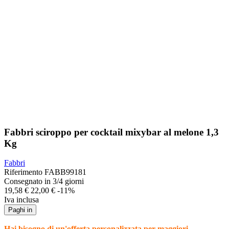
Fabbri sciroppo per cocktail mixybar al melone 1,3
Kg
Fabbri
Riferimento
FABB99181
Consegnato in 3/4 giorni
19,58 €
22,00 €
-11%
Iva inclusa
Paghi in
Hai bisogno di un'offerta personalizzata per maggiori