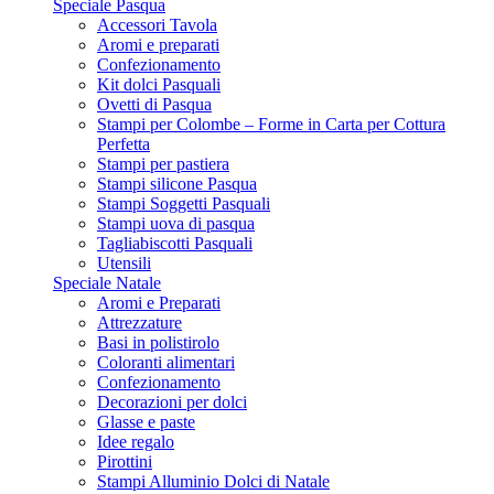
Speciale Pasqua
Accessori Tavola
Aromi e preparati
Confezionamento
Kit dolci Pasquali
Ovetti di Pasqua
Stampi per Colombe – Forme in Carta per Cottura
Perfetta
Stampi per pastiera
Stampi silicone Pasqua
Stampi Soggetti Pasquali
Stampi uova di pasqua
Tagliabiscotti Pasquali
Utensili
Speciale Natale
Aromi e Preparati
Attrezzature
Basi in polistirolo
Coloranti alimentari
Confezionamento
Decorazioni per dolci
Glasse e paste
Idee regalo
Pirottini
Stampi Alluminio Dolci di Natale