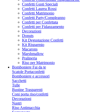
Confetti Gusti Speciali
Confetti Laurea Rossi
Confetti Matrimonio
Confetti Party/Compleanno
Confetti per Confettata
Confetti per Fidanzamento
Decorazioni
Donuts
Kit Degustazione Confetti
Kit Risparmio
Macarons
Marshmallow
Pralineria
Riso per Matrimonio
Bomboniere Fai da te
Scatole Portaconfetti
Bomboniere e accessori
Sacchetti
Tulle
Bustine Trasparenti
Coni porta riso/confetti
Decorazioni
Nastri
Riso Antimacchia