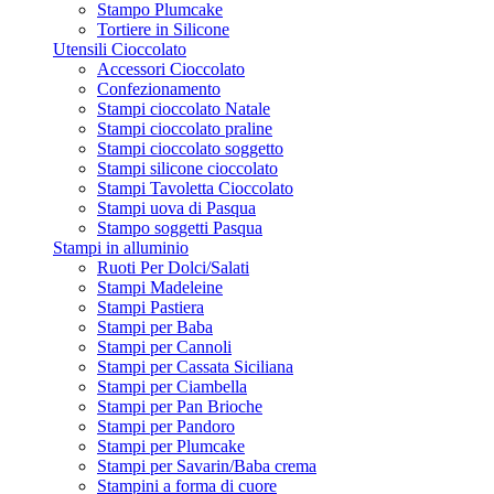
Stampo Plumcake
Tortiere in Silicone
Utensili Cioccolato
Accessori Cioccolato
Confezionamento
Stampi cioccolato Natale
Stampi cioccolato praline
Stampi cioccolato soggetto
Stampi silicone cioccolato
Stampi Tavoletta Cioccolato
Stampi uova di Pasqua
Stampo soggetti Pasqua
Stampi in alluminio
Ruoti Per Dolci/Salati
Stampi Madeleine
Stampi Pastiera
Stampi per Baba
Stampi per Cannoli
Stampi per Cassata Siciliana
Stampi per Ciambella
Stampi per Pan Brioche
Stampi per Pandoro
Stampi per Plumcake
Stampi per Savarin/Baba crema
Stampini a forma di cuore