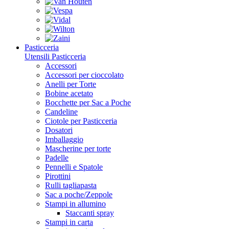
Pasticceria
Utensili Pasticceria
Accessori
Accessori per cioccolato
Anelli per Torte
Bobine acetato
Bocchette per Sac a Poche
Candeline
Ciotole per Pasticceria
Dosatori
Imballaggio
Mascherine per torte
Padelle
Pennelli e Spatole
Pirottini
Rulli tagliapasta
Sac a poche/Zeppole
Stampi in allumino
Staccanti spray
Stampi in carta