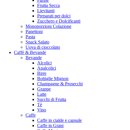
Farine
Frutta Secca
Lievitanti
Preparati per dolci
Zucchero e Dolcificanti
Monoporzioni Colazione
Panettoni
Pasta
Snack Salato
Uova di cioccolato
Caffè & Bevande
Bevande
Alcolici
Analcolici
Birre
Bottiglie Mignon
Champagne & Prosecchi
Grappe
Latte
Succhi di Frutta
Tè
Vino
Caffe
Caffe in cialde e capsule
Caffe in Grani