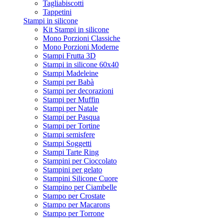
Tagliabiscotti
Tappetini
Stampi in silicone
Kit Stampi in silicone
Mono Porzioni Classiche
Mono Porzioni Moderne
Stampi Frutta 3D
Stampi in silicone 60x40
Stampi Madeleine
Stampi per Babà
Stampi per decorazioni
Stampi per Muffin
Stampi per Natale
Stampi per Pasqua
Stampi per Tortine
Stampi semisfere
Stampi Soggetti
Stampi Tarte Ring
Stampini per Cioccolato
Stampini per gelato
Stampini Silicone Cuore
Stampino per Ciambelle
Stampo per Crostate
Stampo per Macarons
Stampo per Torrone