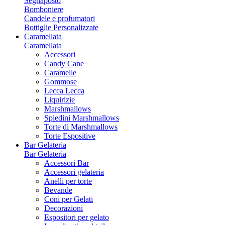
Segnaposto
Bomboniere
Candele e profumatori
Bottiglie Personalizzate
Caramellata
Caramellata
Accessori
Candy Cane
Caramelle
Gommose
Lecca Lecca
Liquirizie
Marshmallows
Spiedini Marshmallows
Torte di Marshmallows
Torte Espositive
Bar Gelateria
Bar Gelateria
Accessori Bar
Accessori gelateria
Anelli per torte
Bevande
Coni per Gelati
Decorazioni
Espositori per gelato