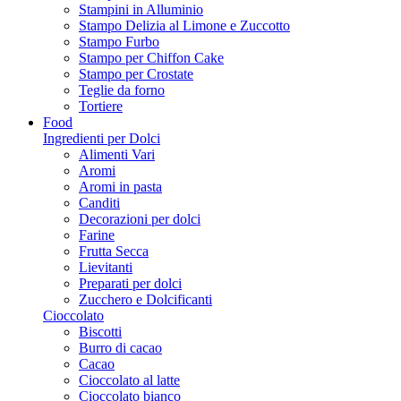
Stampini in Alluminio
Stampo Delizia al Limone e Zuccotto
Stampo Furbo
Stampo per Chiffon Cake
Stampo per Crostate
Teglie da forno
Tortiere
Food
Ingredienti per Dolci
Alimenti Vari
Aromi
Aromi in pasta
Canditi
Decorazioni per dolci
Farine
Frutta Secca
Lievitanti
Preparati per dolci
Zucchero e Dolcificanti
Cioccolato
Biscotti
Burro di cacao
Cacao
Cioccolato al latte
Cioccolato bianco