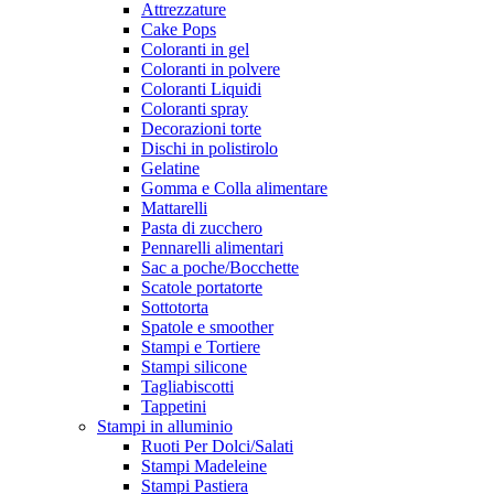
Attrezzature
Cake Pops
Coloranti in gel
Coloranti in polvere
Coloranti Liquidi
Coloranti spray
Decorazioni torte
Dischi in polistirolo
Gelatine
Gomma e Colla alimentare
Mattarelli
Pasta di zucchero
Pennarelli alimentari
Sac a poche/Bocchette
Scatole portatorte
Sottotorta
Spatole e smoother
Stampi e Tortiere
Stampi silicone
Tagliabiscotti
Tappetini
Stampi in alluminio
Ruoti Per Dolci/Salati
Stampi Madeleine
Stampi Pastiera