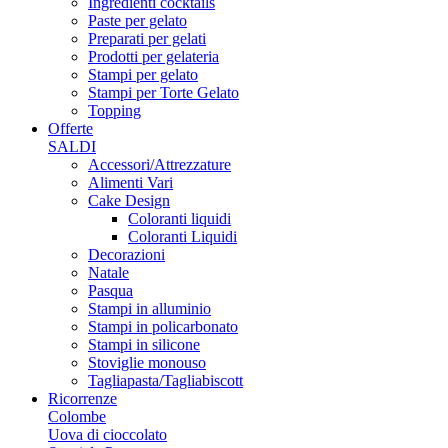
Ingredienti cocktails
Paste per gelato
Preparati per gelati
Prodotti per gelateria
Stampi per gelato
Stampi per Torte Gelato
Topping
Offerte
SALDI
Accessori/Attrezzature
Alimenti Vari
Cake Design
Coloranti liquidi
Coloranti Liquidi
Decorazioni
Natale
Pasqua
Stampi in alluminio
Stampi in policarbonato
Stampi in silicone
Stoviglie monouso
Tagliapasta/Tagliabiscott
Ricorrenze
Colombe
Uova di cioccolato