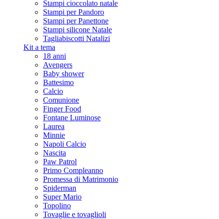
Stampi cioccolato natale
Stampi per Pandoro
Stampi per Panettone
Stampi silicone Natale
Tagliabiscotti Natalizi
Kit a tema
18 anni
Avengers
Baby shower
Battesimo
Calcio
Comunione
Finger Food
Fontane Luminose
Laurea
Minnie
Napoli Calcio
Nascita
Paw Patrol
Primo Compleanno
Promessa di Matrimonio
Spiderman
Super Mario
Topolino
Tovaglie e tovaglioli