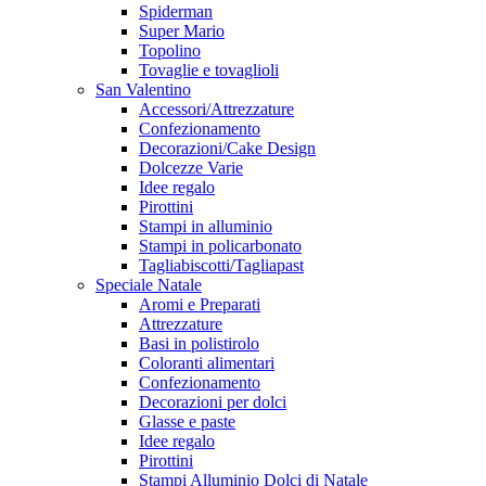
Spiderman
Super Mario
Topolino
Tovaglie e tovaglioli
San Valentino
Accessori/Attrezzature
Confezionamento
Decorazioni/Cake Design
Dolcezze Varie
Idee regalo
Pirottini
Stampi in alluminio
Stampi in policarbonato
Tagliabiscotti/Tagliapast
Speciale Natale
Aromi e Preparati
Attrezzature
Basi in polistirolo
Coloranti alimentari
Confezionamento
Decorazioni per dolci
Glasse e paste
Idee regalo
Pirottini
Stampi Alluminio Dolci di Natale