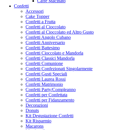
Caffe Macinato
Confetti
Accessori
Cake Topper
Confetti a Frutta
Confetti al Cioccolato
Confetti al Cioccolato ed Altro Gusto
Confetti Angolo Cubano
Confetti Anniversario
Confetti Battesimo
Confetti Cioccolato e Mandorla
Confetti Classici Mandorla
Confetti Comunione
Confetti Confezionati Singolarmente
Confetti Gusti Speciali
Confetti Laurea Rossi
Confetti Matrimonio
Confetti Party/Compleanno
Confetti per Confettata
Confetti per Fidanzamento
Decorazioni
Donuts
Kit Degustazione Confetti
Kit Risparmio
Macarons