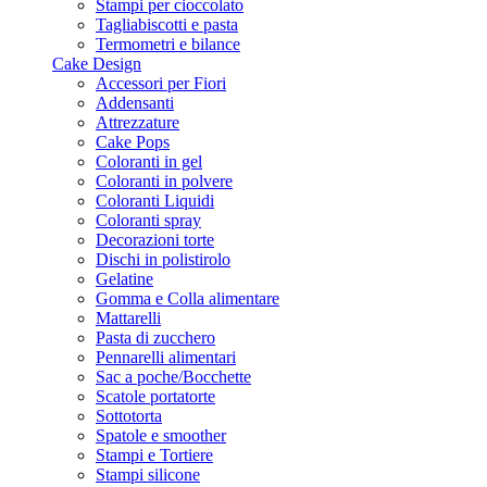
Stampi per cioccolato
Tagliabiscotti e pasta
Termometri e bilance
Cake Design
Accessori per Fiori
Addensanti
Attrezzature
Cake Pops
Coloranti in gel
Coloranti in polvere
Coloranti Liquidi
Coloranti spray
Decorazioni torte
Dischi in polistirolo
Gelatine
Gomma e Colla alimentare
Mattarelli
Pasta di zucchero
Pennarelli alimentari
Sac a poche/Bocchette
Scatole portatorte
Sottotorta
Spatole e smoother
Stampi e Tortiere
Stampi silicone