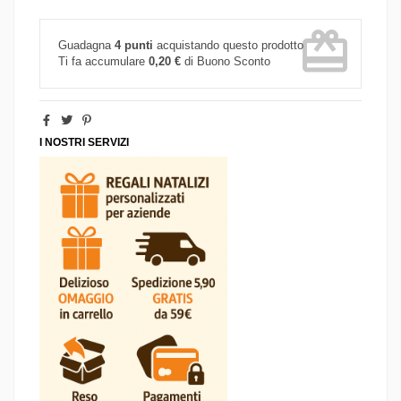
card_giftcard
Guadagna
4 punti
acquistando questo prodotto
Ti fa accumulare
0,20 €
di Buono Sconto
I NOSTRI SERVIZI