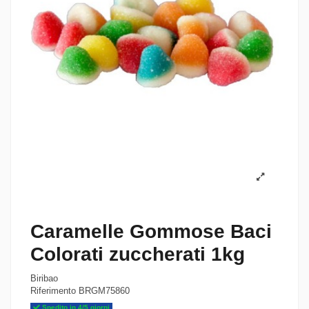
Caramelle Gommose Baci
Colorati zuccherati 1kg
Biribao
Riferimento
BRGM75860
Spedito in 4/5 giorni