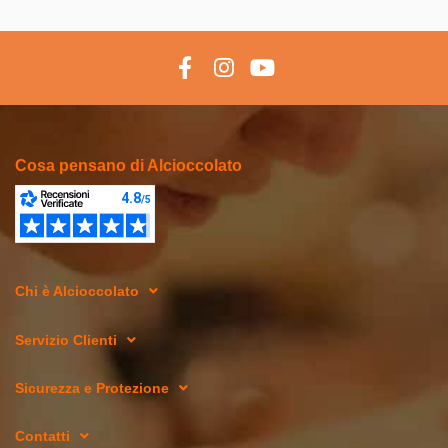
Cosa pensano di Alcioccolato
Chi è Alcioccolato
Servizio Clienti
Sicurezza e Protezione
Contatti