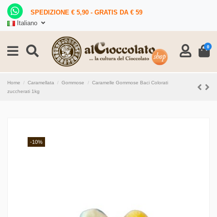
SPEDIZIONE € 5,90 - GRATIS DA € 59
Italiano
0
Home
Caramellata
Gommose
Caramelle Gommose Baci Colorati
zuccherati 1kg
-10%