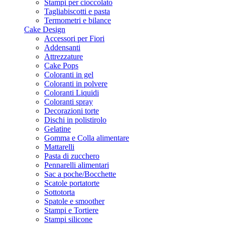
Stampi per cioccolato
Tagliabiscotti e pasta
Termometri e bilance
Cake Design
Accessori per Fiori
Addensanti
Attrezzature
Cake Pops
Coloranti in gel
Coloranti in polvere
Coloranti Liquidi
Coloranti spray
Decorazioni torte
Dischi in polistirolo
Gelatine
Gomma e Colla alimentare
Mattarelli
Pasta di zucchero
Pennarelli alimentari
Sac a poche/Bocchette
Scatole portatorte
Sottotorta
Spatole e smoother
Stampi e Tortiere
Stampi silicone