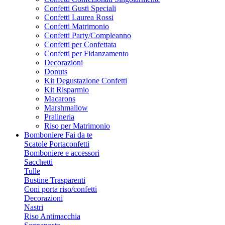
Confetti Gusti Speciali
Confetti Laurea Rossi
Confetti Matrimonio
Confetti Party/Compleanno
Confetti per Confettata
Confetti per Fidanzamento
Decorazioni
Donuts
Kit Degustazione Confetti
Kit Risparmio
Macarons
Marshmallow
Pralineria
Riso per Matrimonio
Bomboniere Fai da te
Scatole Portaconfetti
Bomboniere e accessori
Sacchetti
Tulle
Bustine Trasparenti
Coni porta riso/confetti
Decorazioni
Nastri
Riso Antimacchia