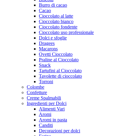
Burro di cacao
Cacao
Cioccolato al latte
Cioccolato bianco
Cioccolato fondente
Cioccolato uso professionale
Dolci e sfoglie
Dragees
Macarons
Ovetti Cioccolato
Praline al Cioccolato
Snack
Tartufini al Cioccolato
Tavolette di cioccolato
Torroni
Colombe
Confetture
Creme Spalmabili
Ingredienti per Dolci
Alimenti Vari
Aromi
Aromi in pasta
Canditi
Decorazioni per dolci