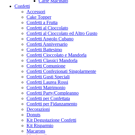
Caffe Macinato
Confetti
Accessori
Cake Topper
Confetti a Frutta
Confetti al Cioccolato
Confetti al Cioccolato ed Altro Gusto
Confetti Angolo Cubano
Confetti Anniversario
Confetti Battesimo
Confetti Cioccolato e Mandorla
Confetti Classici Mandorla
Confetti Comunione
Confetti Confezionati Singolarmente
Confetti Gusti Speciali
Confetti Laurea Rossi
Confetti Matrimonio
Confetti Party/Compleanno
Confetti per Confettata
Confetti per Fidanzamento
Decorazioni
Donuts
Kit Degustazione Confetti
Kit Risparmio
Macarons