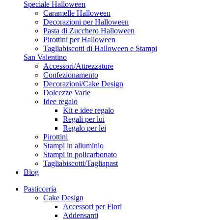
Speciale Halloween
Caramelle Halloween
Decorazioni per Halloween
Pasta di Zucchero Halloween
Pirottini per Halloween
Tagliabiscotti di Halloween e Stampi
San Valentino
Accessori/Attrezzature
Confezionamento
Decorazioni/Cake Design
Dolcezze Varie
Idee regalo
Kit e idee regalo
Regali per lui
Regalo per lei
Pirottini
Stampi in alluminio
Stampi in policarbonato
Tagliabiscotti/Tagliapast
Blog
Pasticceria
Cake Design
Accessori per Fiori
Addensanti