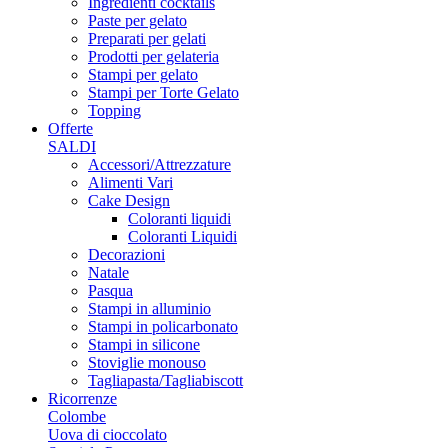
Ingredienti cocktails
Paste per gelato
Preparati per gelati
Prodotti per gelateria
Stampi per gelato
Stampi per Torte Gelato
Topping
Offerte
SALDI
Accessori/Attrezzature
Alimenti Vari
Cake Design
Coloranti liquidi
Coloranti Liquidi
Decorazioni
Natale
Pasqua
Stampi in alluminio
Stampi in policarbonato
Stampi in silicone
Stoviglie monouso
Tagliapasta/Tagliabiscott
Ricorrenze
Colombe
Uova di cioccolato