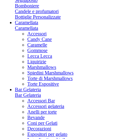
Segnaposto
Bomboniere
Candele e profumatori
Bottiglie Personalizzate
Caramellata
Caramellata
Accessori
Candy Cane
Caramelle
Gommose
Lecca Lecca
Liquirizie
Marshmallows
Spiedini Marshmallows
Torte di Marshmallows
Torte Espositive
Bar Gelateria
Bar Gelateria
Accessori Bar
Accessori gelateria
Anelli per torte
Bevande
Coni per Gelati
Decorazioni
Espositori per gelato