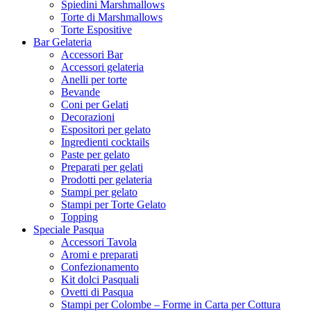
Spiedini Marshmallows
Torte di Marshmallows
Torte Espositive
Bar Gelateria
Accessori Bar
Accessori gelateria
Anelli per torte
Bevande
Coni per Gelati
Decorazioni
Espositori per gelato
Ingredienti cocktails
Paste per gelato
Preparati per gelati
Prodotti per gelateria
Stampi per gelato
Stampi per Torte Gelato
Topping
Speciale Pasqua
Accessori Tavola
Aromi e preparati
Confezionamento
Kit dolci Pasquali
Ovetti di Pasqua
Stampi per Colombe – Forme in Carta per Cottura