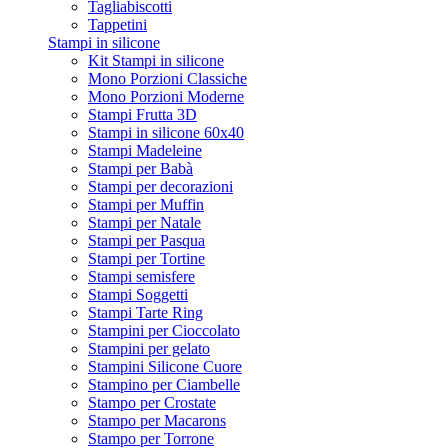
Tagliabiscotti
Tappetini
Stampi in silicone
Kit Stampi in silicone
Mono Porzioni Classiche
Mono Porzioni Moderne
Stampi Frutta 3D
Stampi in silicone 60x40
Stampi Madeleine
Stampi per Babà
Stampi per decorazioni
Stampi per Muffin
Stampi per Natale
Stampi per Pasqua
Stampi per Tortine
Stampi semisfere
Stampi Soggetti
Stampi Tarte Ring
Stampini per Cioccolato
Stampini per gelato
Stampini Silicone Cuore
Stampino per Ciambelle
Stampo per Crostate
Stampo per Macarons
Stampo per Torrone