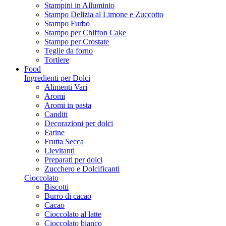
Stampini in Alluminio
Stampo Delizia al Limone e Zuccotto
Stampo Furbo
Stampo per Chiffon Cake
Stampo per Crostate
Teglie da forno
Tortiere
Food
Ingredienti per Dolci
Alimenti Vari
Aromi
Aromi in pasta
Canditi
Decorazioni per dolci
Farine
Frutta Secca
Lievitanti
Preparati per dolci
Zucchero e Dolcificanti
Cioccolato
Biscotti
Burro di cacao
Cacao
Cioccolato al latte
Cioccolato bianco