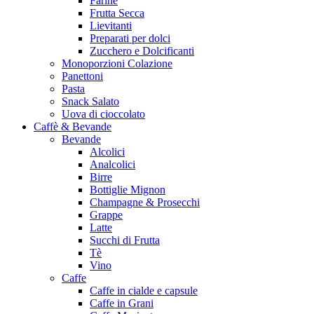
Farine
Frutta Secca
Lievitanti
Preparati per dolci
Zucchero e Dolcificanti
Monoporzioni Colazione
Panettoni
Pasta
Snack Salato
Uova di cioccolato
Caffè & Bevande
Bevande
Alcolici
Analcolici
Birre
Bottiglie Mignon
Champagne & Prosecchi
Grappe
Latte
Succhi di Frutta
Tè
Vino
Caffe
Caffe in cialde e capsule
Caffe in Grani