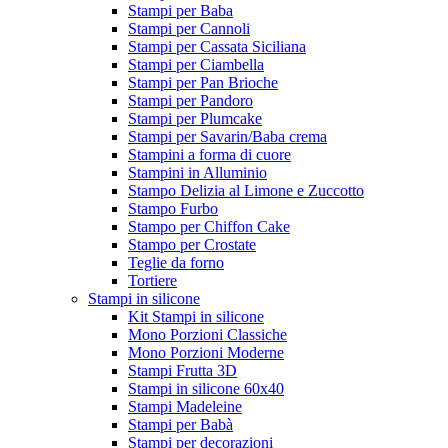
Stampi per Baba
Stampi per Cannoli
Stampi per Cassata Siciliana
Stampi per Ciambella
Stampi per Pan Brioche
Stampi per Pandoro
Stampi per Plumcake
Stampi per Savarin/Baba crema
Stampini a forma di cuore
Stampini in Alluminio
Stampo Delizia al Limone e Zuccotto
Stampo Furbo
Stampo per Chiffon Cake
Stampo per Crostate
Teglie da forno
Tortiere
Stampi in silicone
Kit Stampi in silicone
Mono Porzioni Classiche
Mono Porzioni Moderne
Stampi Frutta 3D
Stampi in silicone 60x40
Stampi Madeleine
Stampi per Babà
Stampi per decorazioni