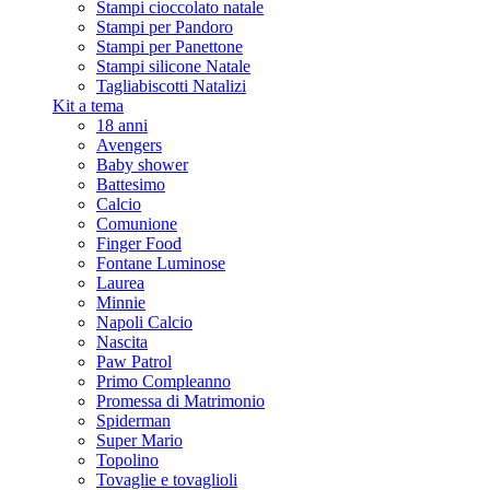
Stampi cioccolato natale
Stampi per Pandoro
Stampi per Panettone
Stampi silicone Natale
Tagliabiscotti Natalizi
Kit a tema
18 anni
Avengers
Baby shower
Battesimo
Calcio
Comunione
Finger Food
Fontane Luminose
Laurea
Minnie
Napoli Calcio
Nascita
Paw Patrol
Primo Compleanno
Promessa di Matrimonio
Spiderman
Super Mario
Topolino
Tovaglie e tovaglioli