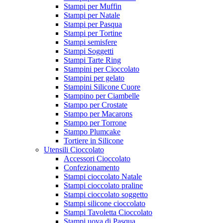
Stampi per Muffin
Stampi per Natale
Stampi per Pasqua
Stampi per Tortine
Stampi semisfere
Stampi Soggetti
Stampi Tarte Ring
Stampini per Cioccolato
Stampini per gelato
Stampini Silicone Cuore
Stampino per Ciambelle
Stampo per Crostate
Stampo per Macarons
Stampo per Torrone
Stampo Plumcake
Tortiere in Silicone
Utensili Cioccolato
Accessori Cioccolato
Confezionamento
Stampi cioccolato Natale
Stampi cioccolato praline
Stampi cioccolato soggetto
Stampi silicone cioccolato
Stampi Tavoletta Cioccolato
Stampi uova di Pasqua