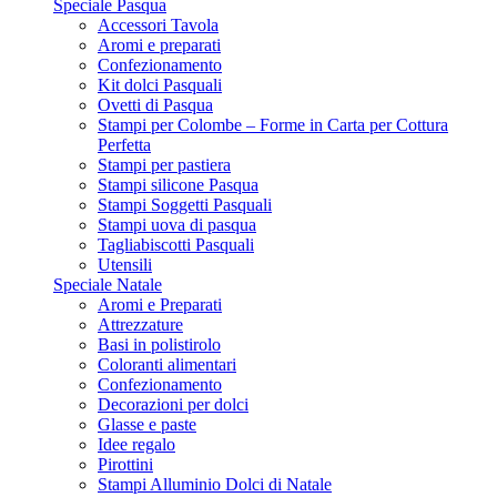
Speciale Pasqua
Accessori Tavola
Aromi e preparati
Confezionamento
Kit dolci Pasquali
Ovetti di Pasqua
Stampi per Colombe – Forme in Carta per Cottura
Perfetta
Stampi per pastiera
Stampi silicone Pasqua
Stampi Soggetti Pasquali
Stampi uova di pasqua
Tagliabiscotti Pasquali
Utensili
Speciale Natale
Aromi e Preparati
Attrezzature
Basi in polistirolo
Coloranti alimentari
Confezionamento
Decorazioni per dolci
Glasse e paste
Idee regalo
Pirottini
Stampi Alluminio Dolci di Natale