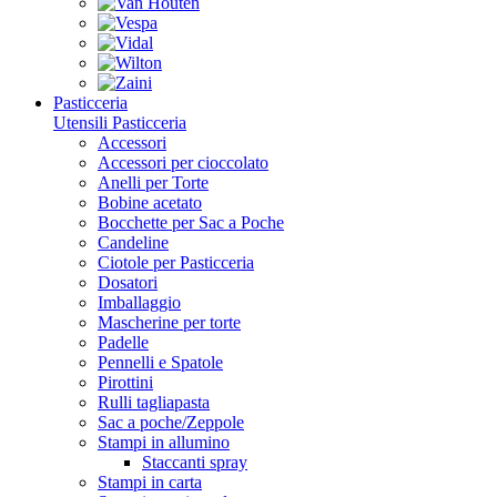
Pasticceria
Utensili Pasticceria
Accessori
Accessori per cioccolato
Anelli per Torte
Bobine acetato
Bocchette per Sac a Poche
Candeline
Ciotole per Pasticceria
Dosatori
Imballaggio
Mascherine per torte
Padelle
Pennelli e Spatole
Pirottini
Rulli tagliapasta
Sac a poche/Zeppole
Stampi in allumino
Staccanti spray
Stampi in carta