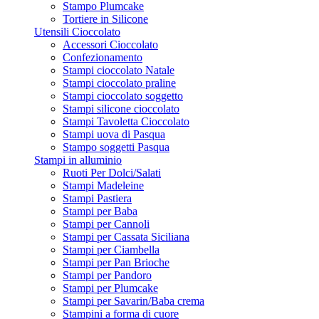
Stampo Plumcake
Tortiere in Silicone
Utensili Cioccolato
Accessori Cioccolato
Confezionamento
Stampi cioccolato Natale
Stampi cioccolato praline
Stampi cioccolato soggetto
Stampi silicone cioccolato
Stampi Tavoletta Cioccolato
Stampi uova di Pasqua
Stampo soggetti Pasqua
Stampi in alluminio
Ruoti Per Dolci/Salati
Stampi Madeleine
Stampi Pastiera
Stampi per Baba
Stampi per Cannoli
Stampi per Cassata Siciliana
Stampi per Ciambella
Stampi per Pan Brioche
Stampi per Pandoro
Stampi per Plumcake
Stampi per Savarin/Baba crema
Stampini a forma di cuore