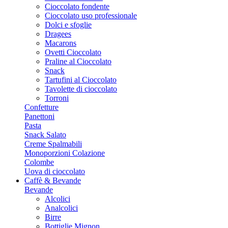
Cioccolato fondente
Cioccolato uso professionale
Dolci e sfoglie
Dragees
Macarons
Ovetti Cioccolato
Praline al Cioccolato
Snack
Tartufini al Cioccolato
Tavolette di cioccolato
Torroni
Confetture
Panettoni
Pasta
Snack Salato
Creme Spalmabili
Monoporzioni Colazione
Colombe
Uova di cioccolato
Caffè & Bevande
Bevande
Alcolici
Analcolici
Birre
Bottiglie Mignon