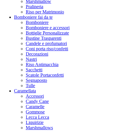
Marshmallow
Pralineria
Riso per Matrimonio
Bomboniere fai da te
Bomboniere
Bomboniere e accessori
Bottiglie Personalizzate
Bustine Trasparenti
Candele e profumatori
Coni porta riso/confetti
Decorazioni
Nastri
Riso Antimacchia
Sacchetti
Scatole Portaconfetti
Segnaposto
Tulle
Caramellata
Accessori
Candy Cane
Caramelle
Gommose
Lecca Lecca
Liquirizie
Marshmallows