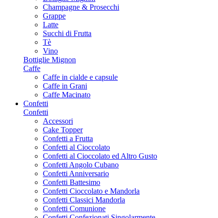
Champagne & Prosecchi
Grappe
Latte
Succhi di Frutta
Tè
Vino
Bottiglie Mignon
Caffe
Caffe in cialde e capsule
Caffe in Grani
Caffe Macinato
Confetti
Confetti
Accessori
Cake Topper
Confetti a Frutta
Confetti al Cioccolato
Confetti al Cioccolato ed Altro Gusto
Confetti Angolo Cubano
Confetti Anniversario
Confetti Battesimo
Confetti Cioccolato e Mandorla
Confetti Classici Mandorla
Confetti Comunione
Confetti Confezionati Singolarmente