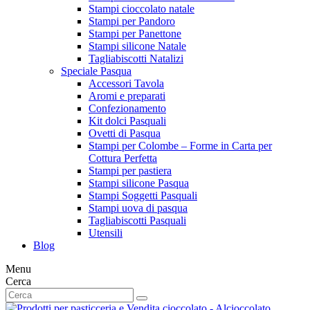
Stampi cioccolato natale
Stampi per Pandoro
Stampi per Panettone
Stampi silicone Natale
Tagliabiscotti Natalizi
Speciale Pasqua
Accessori Tavola
Aromi e preparati
Confezionamento
Kit dolci Pasquali
Ovetti di Pasqua
Stampi per Colombe – Forme in Carta per
Cottura Perfetta
Stampi per pastiera
Stampi silicone Pasqua
Stampi Soggetti Pasquali
Stampi uova di pasqua
Tagliabiscotti Pasquali
Utensili
Blog
Menu
Cerca