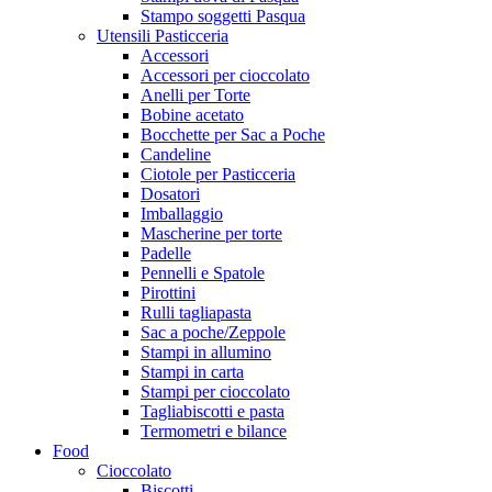
Stampo soggetti Pasqua
Utensili Pasticceria
Accessori
Accessori per cioccolato
Anelli per Torte
Bobine acetato
Bocchette per Sac a Poche
Candeline
Ciotole per Pasticceria
Dosatori
Imballaggio
Mascherine per torte
Padelle
Pennelli e Spatole
Pirottini
Rulli tagliapasta
Sac a poche/Zeppole
Stampi in allumino
Stampi in carta
Stampi per cioccolato
Tagliabiscotti e pasta
Termometri e bilance
Food
Cioccolato
Biscotti