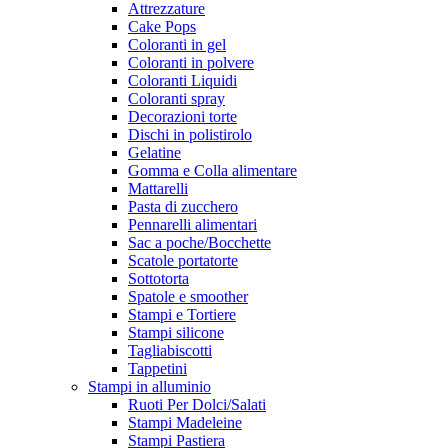
Attrezzature
Cake Pops
Coloranti in gel
Coloranti in polvere
Coloranti Liquidi
Coloranti spray
Decorazioni torte
Dischi in polistirolo
Gelatine
Gomma e Colla alimentare
Mattarelli
Pasta di zucchero
Pennarelli alimentari
Sac a poche/Bocchette
Scatole portatorte
Sottotorta
Spatole e smoother
Stampi e Tortiere
Stampi silicone
Tagliabiscotti
Tappetini
Stampi in alluminio
Ruoti Per Dolci/Salati
Stampi Madeleine
Stampi Pastiera