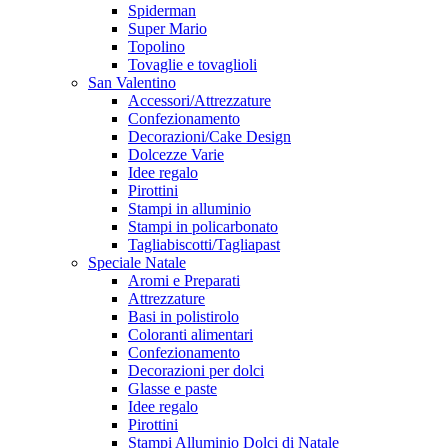
Spiderman
Super Mario
Topolino
Tovaglie e tovaglioli
San Valentino
Accessori/Attrezzature
Confezionamento
Decorazioni/Cake Design
Dolcezze Varie
Idee regalo
Pirottini
Stampi in alluminio
Stampi in policarbonato
Tagliabiscotti/Tagliapast
Speciale Natale
Aromi e Preparati
Attrezzature
Basi in polistirolo
Coloranti alimentari
Confezionamento
Decorazioni per dolci
Glasse e paste
Idee regalo
Pirottini
Stampi Alluminio Dolci di Natale