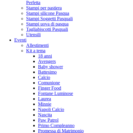
Perfetta
Stampi per pastiera
Stampi silicone Pasqua
Stampi Soggetti Pasquali
Stampi uova di pasqua
Tagliabiscotti Pasquali
Utensili
Eventi
Allestimenti
Kit a tema
18 anni
Avengers
Baby shower
Battesimo
Calcio
Comunione
Finger Food
Fontane Luminose
Laurea
Minnie
Napoli Calcio
Nascita
Paw Patrol
Primo Compleanno
Promessa di Matrimonio