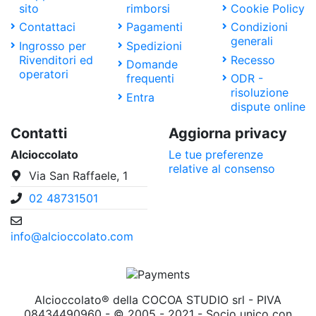
sito
rimborsi
Cookie Policy
Contattaci
Pagamenti
Condizioni
generali
Ingrosso per
Spedizioni
Rivenditori ed
Recesso
Domande
operatori
frequenti
ODR -
risoluzione
Entra
dispute online
Contatti
Aggiorna privacy
Alcioccolato
Le tue preferenze
relative al consenso
Via San Raffaele, 1
02 48731501
info@alcioccolato.com
Alcioccolato® della COCOA STUDIO srl - PIVA
08434490960 - © 2005 - 2021 - Socio unico con