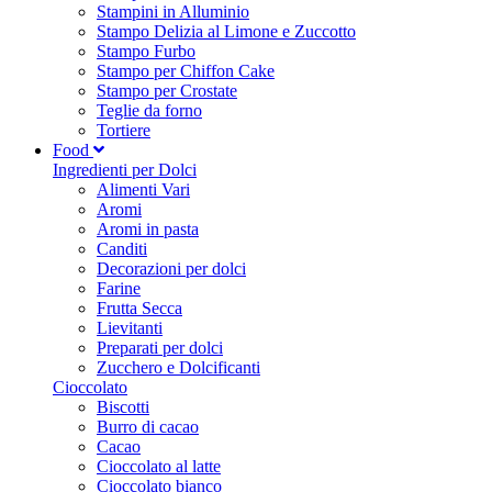
Stampini in Alluminio
Stampo Delizia al Limone e Zuccotto
Stampo Furbo
Stampo per Chiffon Cake
Stampo per Crostate
Teglie da forno
Tortiere
Food
Ingredienti per Dolci
Alimenti Vari
Aromi
Aromi in pasta
Canditi
Decorazioni per dolci
Farine
Frutta Secca
Lievitanti
Preparati per dolci
Zucchero e Dolcificanti
Cioccolato
Biscotti
Burro di cacao
Cacao
Cioccolato al latte
Cioccolato bianco