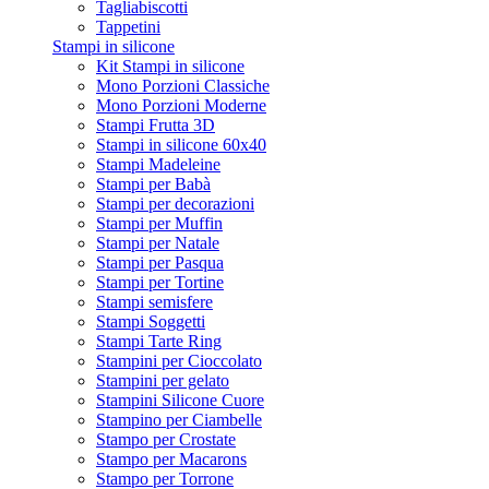
Tagliabiscotti
Tappetini
Stampi in silicone
Kit Stampi in silicone
Mono Porzioni Classiche
Mono Porzioni Moderne
Stampi Frutta 3D
Stampi in silicone 60x40
Stampi Madeleine
Stampi per Babà
Stampi per decorazioni
Stampi per Muffin
Stampi per Natale
Stampi per Pasqua
Stampi per Tortine
Stampi semisfere
Stampi Soggetti
Stampi Tarte Ring
Stampini per Cioccolato
Stampini per gelato
Stampini Silicone Cuore
Stampino per Ciambelle
Stampo per Crostate
Stampo per Macarons
Stampo per Torrone