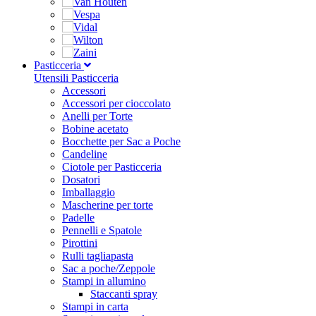
Pasticceria
Utensili Pasticceria
Accessori
Accessori per cioccolato
Anelli per Torte
Bobine acetato
Bocchette per Sac a Poche
Candeline
Ciotole per Pasticceria
Dosatori
Imballaggio
Mascherine per torte
Padelle
Pennelli e Spatole
Pirottini
Rulli tagliapasta
Sac a poche/Zeppole
Stampi in allumino
Staccanti spray
Stampi in carta