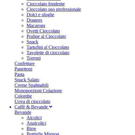
Cioccolato fondente
Cioccolato uso professionale
Dolci e sfoglie
Dragees
Macarons
Ovetti Cioccolato
Praline al Cioccolato
Snack
Tartufini al Cioccolato
Tavolette di cioccolato
Torroni
Confetture
Panettoni
Pasta
Snack Salato
Creme Spalmabili
Monoporzioni Colazione
Colombe
Uova di cioccolato
Caffè & Bevande
Bevande
Alcolici
Analcolici
Birre
Bottiglie Mignon