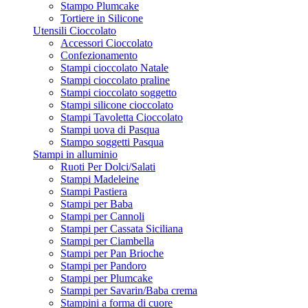
Stampo Plumcake
Tortiere in Silicone
Utensili Cioccolato
Accessori Cioccolato
Confezionamento
Stampi cioccolato Natale
Stampi cioccolato praline
Stampi cioccolato soggetto
Stampi silicone cioccolato
Stampi Tavoletta Cioccolato
Stampi uova di Pasqua
Stampo soggetti Pasqua
Stampi in alluminio
Ruoti Per Dolci/Salati
Stampi Madeleine
Stampi Pastiera
Stampi per Baba
Stampi per Cannoli
Stampi per Cassata Siciliana
Stampi per Ciambella
Stampi per Pan Brioche
Stampi per Pandoro
Stampi per Plumcake
Stampi per Savarin/Baba crema
Stampini a forma di cuore