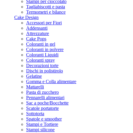
Stampi per cioccolato
Tagliabiscotti e pasta
Termometri e bilance
Cake Design
Accessori per Fiori
Addensanti
Attrezzature
Cake Pops
Coloranti in gel
Coloranti in polvere
Coloranti Liquidi
Coloranti spray
Decorazioni torte
Dischi in polistirolo
Gelatine
Gomma e Colla alimentare
Mattarelli
Pasta di zucchero
Pennarelli alimentari
Sac a poche/Bocchette
Scatole portatorte
Sottotorta
Spatole e smoother
Stampi e Tortiere
Stampi silicone