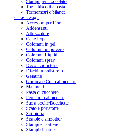
Stampi per cioccolato
Tagliabiscotti e pasta
Termometri e bilance
Cake Design
Accessori per Fiori
Addensanti
Attrezzature
Cake Pops
Coloranti in gel
Coloranti in polvere
Coloranti Liquidi
Coloranti spray
Decorazioni torte
Dischi in polistirolo
Gelatine
Gomma e Colla alimentare
Mattarelli
Pasta di zucchero
Pennarelli alimentari
Sac a poche/Bocchette
Scatole portatorte
Sottotorta
Spatole e smoother
Stampi e Tortiere
Stampi silicone