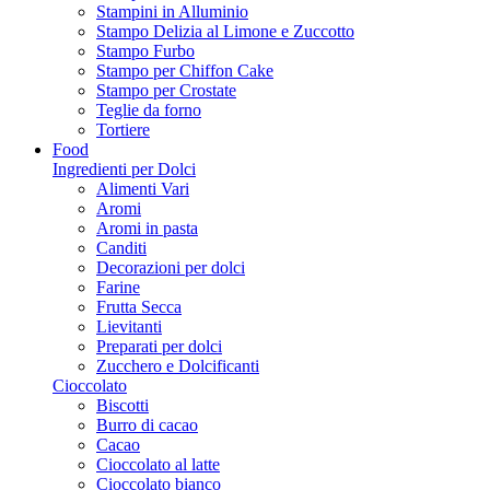
Stampini in Alluminio
Stampo Delizia al Limone e Zuccotto
Stampo Furbo
Stampo per Chiffon Cake
Stampo per Crostate
Teglie da forno
Tortiere
Food
Ingredienti per Dolci
Alimenti Vari
Aromi
Aromi in pasta
Canditi
Decorazioni per dolci
Farine
Frutta Secca
Lievitanti
Preparati per dolci
Zucchero e Dolcificanti
Cioccolato
Biscotti
Burro di cacao
Cacao
Cioccolato al latte
Cioccolato bianco