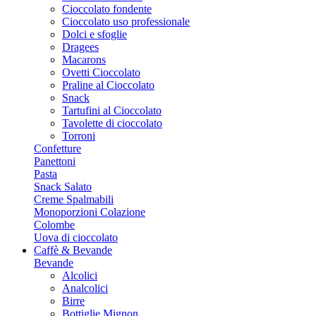
Cioccolato fondente
Cioccolato uso professionale
Dolci e sfoglie
Dragees
Macarons
Ovetti Cioccolato
Praline al Cioccolato
Snack
Tartufini al Cioccolato
Tavolette di cioccolato
Torroni
Confetture
Panettoni
Pasta
Snack Salato
Creme Spalmabili
Monoporzioni Colazione
Colombe
Uova di cioccolato
Caffè & Bevande
Bevande
Alcolici
Analcolici
Birre
Bottiglie Mignon