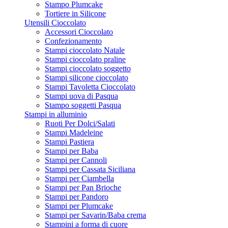
Stampo Plumcake
Tortiere in Silicone
Utensili Cioccolato
Accessori Cioccolato
Confezionamento
Stampi cioccolato Natale
Stampi cioccolato praline
Stampi cioccolato soggetto
Stampi silicone cioccolato
Stampi Tavoletta Cioccolato
Stampi uova di Pasqua
Stampo soggetti Pasqua
Stampi in alluminio
Ruoti Per Dolci/Salati
Stampi Madeleine
Stampi Pastiera
Stampi per Baba
Stampi per Cannoli
Stampi per Cassata Siciliana
Stampi per Ciambella
Stampi per Pan Brioche
Stampi per Pandoro
Stampi per Plumcake
Stampi per Savarin/Baba crema
Stampini a forma di cuore