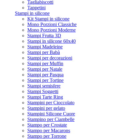
Tagliabiscotti
Tappetini
Stampi in silicone
Kit Stampi in silicone
Mono Porzioni Classiche
Mono Porzioni Moderne
Stampi Frutta 3D
Stampi in silicone 60x40
Stampi Madeleine
Stampi per Babà
Stampi per decorazioni
Stampi per Muffin
Stampi per Natale
Stampi per Pasqua
Stampi per Tortine
Stampi semisfere
Stampi Soggetti
Stampi Tarte Ring
Stampini per Cioccolato
Stampini per gelato
Stampini Silicone Cuore
Stampino per Ciambelle
Stampo per Crostate
Stampo per Macarons
Stampo per Torrone