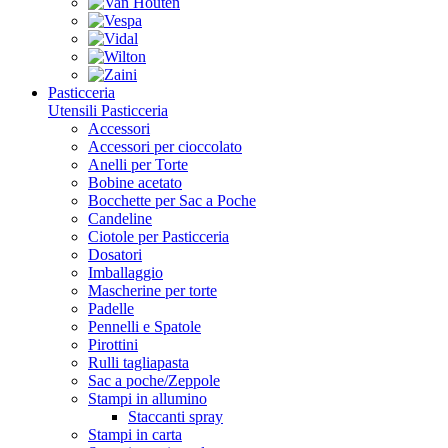
Pasticceria
Utensili Pasticceria
Accessori
Accessori per cioccolato
Anelli per Torte
Bobine acetato
Bocchette per Sac a Poche
Candeline
Ciotole per Pasticceria
Dosatori
Imballaggio
Mascherine per torte
Padelle
Pennelli e Spatole
Pirottini
Rulli tagliapasta
Sac a poche/Zeppole
Stampi in allumino
Staccanti spray
Stampi in carta