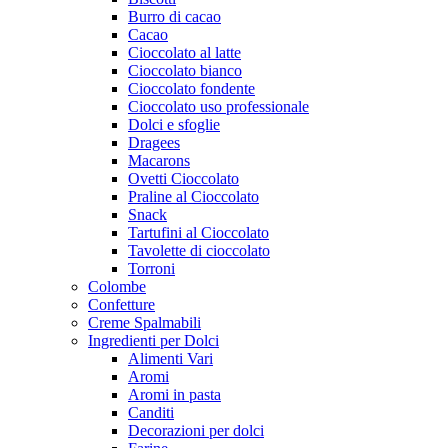
Burro di cacao
Cacao
Cioccolato al latte
Cioccolato bianco
Cioccolato fondente
Cioccolato uso professionale
Dolci e sfoglie
Dragees
Macarons
Ovetti Cioccolato
Praline al Cioccolato
Snack
Tartufini al Cioccolato
Tavolette di cioccolato
Torroni
Colombe
Confetture
Creme Spalmabili
Ingredienti per Dolci
Alimenti Vari
Aromi
Aromi in pasta
Canditi
Decorazioni per dolci