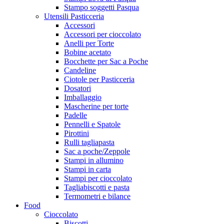
Stampo soggetti Pasqua
Utensili Pasticceria
Accessori
Accessori per cioccolato
Anelli per Torte
Bobine acetato
Bocchette per Sac a Poche
Candeline
Ciotole per Pasticceria
Dosatori
Imballaggio
Mascherine per torte
Padelle
Pennelli e Spatole
Pirottini
Rulli tagliapasta
Sac a poche/Zeppole
Stampi in allumino
Stampi in carta
Stampi per cioccolato
Tagliabiscotti e pasta
Termometri e bilance
Food
Cioccolato
Biscotti