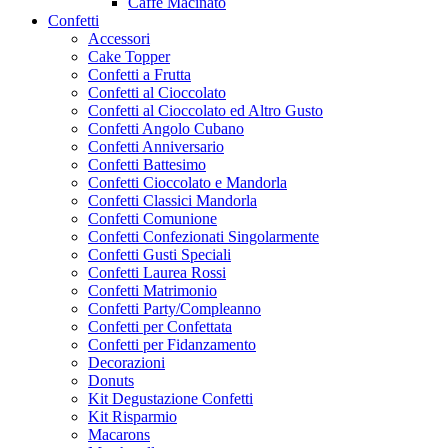
Caffe Macinato
Confetti
Accessori
Cake Topper
Confetti a Frutta
Confetti al Cioccolato
Confetti al Cioccolato ed Altro Gusto
Confetti Angolo Cubano
Confetti Anniversario
Confetti Battesimo
Confetti Cioccolato e Mandorla
Confetti Classici Mandorla
Confetti Comunione
Confetti Confezionati Singolarmente
Confetti Gusti Speciali
Confetti Laurea Rossi
Confetti Matrimonio
Confetti Party/Compleanno
Confetti per Confettata
Confetti per Fidanzamento
Decorazioni
Donuts
Kit Degustazione Confetti
Kit Risparmio
Macarons