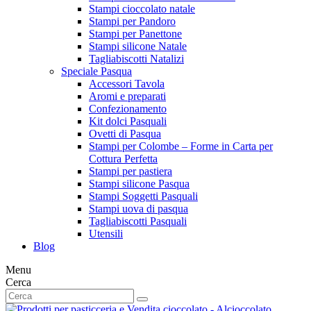
Stampi cioccolato natale
Stampi per Pandoro
Stampi per Panettone
Stampi silicone Natale
Tagliabiscotti Natalizi
Speciale Pasqua
Accessori Tavola
Aromi e preparati
Confezionamento
Kit dolci Pasquali
Ovetti di Pasqua
Stampi per Colombe – Forme in Carta per
Cottura Perfetta
Stampi per pastiera
Stampi silicone Pasqua
Stampi Soggetti Pasquali
Stampi uova di pasqua
Tagliabiscotti Pasquali
Utensili
Blog
Menu
Cerca