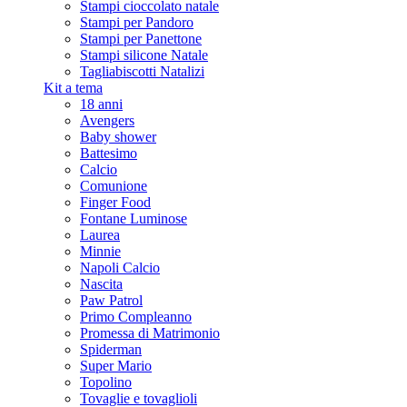
Stampi cioccolato natale
Stampi per Pandoro
Stampi per Panettone
Stampi silicone Natale
Tagliabiscotti Natalizi
Kit a tema
18 anni
Avengers
Baby shower
Battesimo
Calcio
Comunione
Finger Food
Fontane Luminose
Laurea
Minnie
Napoli Calcio
Nascita
Paw Patrol
Primo Compleanno
Promessa di Matrimonio
Spiderman
Super Mario
Topolino
Tovaglie e tovaglioli