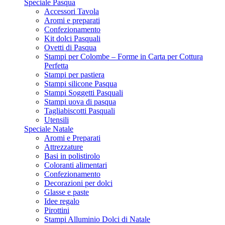
Speciale Pasqua
Accessori Tavola
Aromi e preparati
Confezionamento
Kit dolci Pasquali
Ovetti di Pasqua
Stampi per Colombe – Forme in Carta per Cottura
Perfetta
Stampi per pastiera
Stampi silicone Pasqua
Stampi Soggetti Pasquali
Stampi uova di pasqua
Tagliabiscotti Pasquali
Utensili
Speciale Natale
Aromi e Preparati
Attrezzature
Basi in polistirolo
Coloranti alimentari
Confezionamento
Decorazioni per dolci
Glasse e paste
Idee regalo
Pirottini
Stampi Alluminio Dolci di Natale