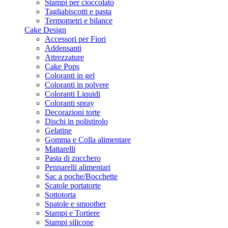
Stampi per cioccolato
Tagliabiscotti e pasta
Termometri e bilance
Cake Design
Accessori per Fiori
Addensanti
Attrezzature
Cake Pops
Coloranti in gel
Coloranti in polvere
Coloranti Liquidi
Coloranti spray
Decorazioni torte
Dischi in polistirolo
Gelatine
Gomma e Colla alimentare
Mattarelli
Pasta di zucchero
Pennarelli alimentari
Sac a poche/Bocchette
Scatole portatorte
Sottotorta
Spatole e smoother
Stampi e Tortiere
Stampi silicone