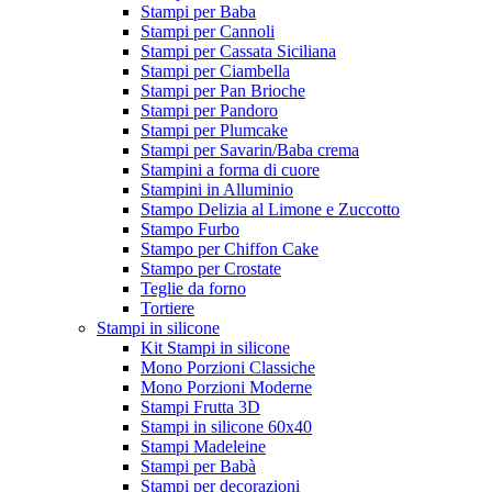
Stampi per Baba
Stampi per Cannoli
Stampi per Cassata Siciliana
Stampi per Ciambella
Stampi per Pan Brioche
Stampi per Pandoro
Stampi per Plumcake
Stampi per Savarin/Baba crema
Stampini a forma di cuore
Stampini in Alluminio
Stampo Delizia al Limone e Zuccotto
Stampo Furbo
Stampo per Chiffon Cake
Stampo per Crostate
Teglie da forno
Tortiere
Stampi in silicone
Kit Stampi in silicone
Mono Porzioni Classiche
Mono Porzioni Moderne
Stampi Frutta 3D
Stampi in silicone 60x40
Stampi Madeleine
Stampi per Babà
Stampi per decorazioni