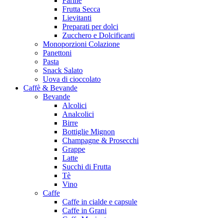
Farine
Frutta Secca
Lievitanti
Preparati per dolci
Zucchero e Dolcificanti
Monoporzioni Colazione
Panettoni
Pasta
Snack Salato
Uova di cioccolato
Caffè & Bevande
Bevande
Alcolici
Analcolici
Birre
Bottiglie Mignon
Champagne & Prosecchi
Grappe
Latte
Succhi di Frutta
Tè
Vino
Caffe
Caffe in cialde e capsule
Caffe in Grani