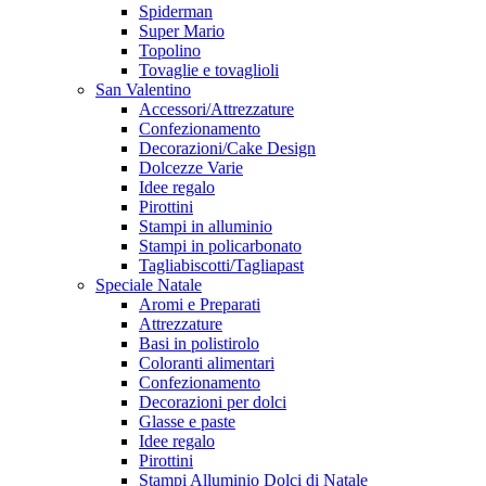
Spiderman
Super Mario
Topolino
Tovaglie e tovaglioli
San Valentino
Accessori/Attrezzature
Confezionamento
Decorazioni/Cake Design
Dolcezze Varie
Idee regalo
Pirottini
Stampi in alluminio
Stampi in policarbonato
Tagliabiscotti/Tagliapast
Speciale Natale
Aromi e Preparati
Attrezzature
Basi in polistirolo
Coloranti alimentari
Confezionamento
Decorazioni per dolci
Glasse e paste
Idee regalo
Pirottini
Stampi Alluminio Dolci di Natale