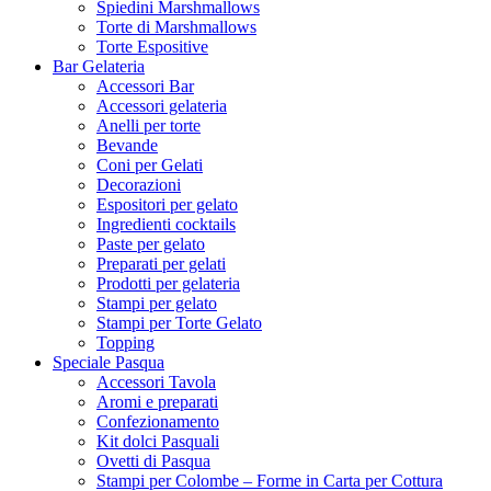
Spiedini Marshmallows
Torte di Marshmallows
Torte Espositive
Bar Gelateria
Accessori Bar
Accessori gelateria
Anelli per torte
Bevande
Coni per Gelati
Decorazioni
Espositori per gelato
Ingredienti cocktails
Paste per gelato
Preparati per gelati
Prodotti per gelateria
Stampi per gelato
Stampi per Torte Gelato
Topping
Speciale Pasqua
Accessori Tavola
Aromi e preparati
Confezionamento
Kit dolci Pasquali
Ovetti di Pasqua
Stampi per Colombe – Forme in Carta per Cottura