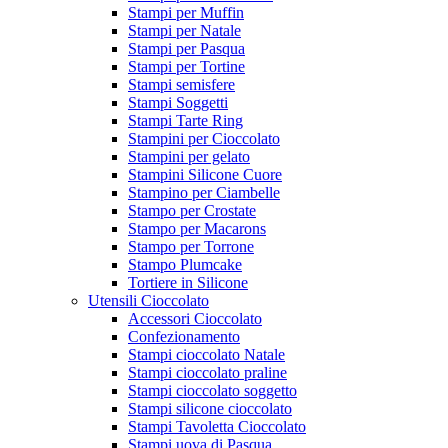
Stampi per Muffin
Stampi per Natale
Stampi per Pasqua
Stampi per Tortine
Stampi semisfere
Stampi Soggetti
Stampi Tarte Ring
Stampini per Cioccolato
Stampini per gelato
Stampini Silicone Cuore
Stampino per Ciambelle
Stampo per Crostate
Stampo per Macarons
Stampo per Torrone
Stampo Plumcake
Tortiere in Silicone
Utensili Cioccolato
Accessori Cioccolato
Confezionamento
Stampi cioccolato Natale
Stampi cioccolato praline
Stampi cioccolato soggetto
Stampi silicone cioccolato
Stampi Tavoletta Cioccolato
Stampi uova di Pasqua