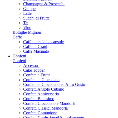
Champagne & Prosecchi
Grappe
Latte
Succhi di Frutta
Tè
Vino
Bottiglie Mignon
Caffe
Caffe in cialde e capsule
Caffe in Grani
Caffe Macinato
Confetti
Confetti
Accessori
Cake Topper
Confetti a Frutta
Confetti al Cioccolato
Confetti al Cioccolato ed Altro Gusto
Confetti Angolo Cubano
Confetti Anniversario
Confetti Battesimo
Confetti Cioccolato e Mandorla
Confetti Classici Mandorla
Confetti Comunione
Confetti Confezionati Singolarmente