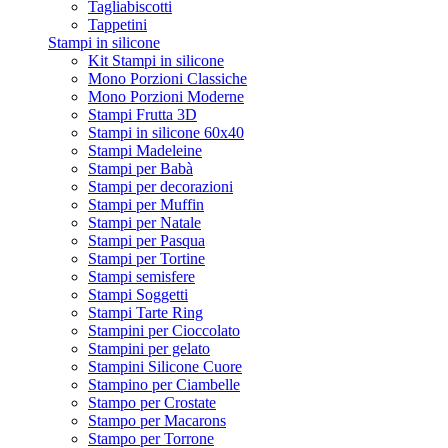
Tagliabiscotti
Tappetini
Stampi in silicone
Kit Stampi in silicone
Mono Porzioni Classiche
Mono Porzioni Moderne
Stampi Frutta 3D
Stampi in silicone 60x40
Stampi Madeleine
Stampi per Babà
Stampi per decorazioni
Stampi per Muffin
Stampi per Natale
Stampi per Pasqua
Stampi per Tortine
Stampi semisfere
Stampi Soggetti
Stampi Tarte Ring
Stampini per Cioccolato
Stampini per gelato
Stampini Silicone Cuore
Stampino per Ciambelle
Stampo per Crostate
Stampo per Macarons
Stampo per Torrone