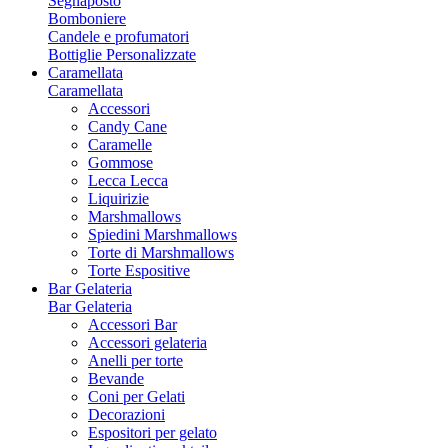
Segnaposto
Bomboniere
Candele e profumatori
Bottiglie Personalizzate
Caramellata
Caramellata
Accessori
Candy Cane
Caramelle
Gommose
Lecca Lecca
Liquirizie
Marshmallows
Spiedini Marshmallows
Torte di Marshmallows
Torte Espositive
Bar Gelateria
Bar Gelateria
Accessori Bar
Accessori gelateria
Anelli per torte
Bevande
Coni per Gelati
Decorazioni
Espositori per gelato