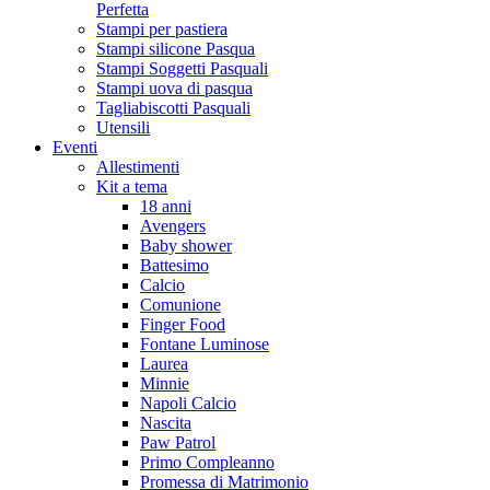
Perfetta
Stampi per pastiera
Stampi silicone Pasqua
Stampi Soggetti Pasquali
Stampi uova di pasqua
Tagliabiscotti Pasquali
Utensili
Eventi
Allestimenti
Kit a tema
18 anni
Avengers
Baby shower
Battesimo
Calcio
Comunione
Finger Food
Fontane Luminose
Laurea
Minnie
Napoli Calcio
Nascita
Paw Patrol
Primo Compleanno
Promessa di Matrimonio