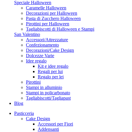
Speciale Halloween
Caramelle Halloween
Decorazioni per Halloween
Pasta di Zucchero Halloween
Pirottini per Halloween
Tagliabiscotti di Halloween e Stampi
San Valentino
Accessori/Attrezzature
Confezionamento
Decorazioni/Cake Design
Dolcezze Varie
Idee regalo
Kit e idee regalo
Regali per lui
Regalo per lei
Pirottini
Stampi in alluminio
Stampi in policarbonato
Tagliabiscotti/Tagliapast
Blog
Pasticceria
Cake Design
Accessori per Fiori
Addensanti