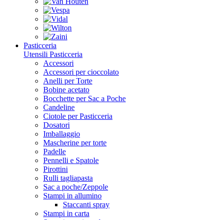
Pasticceria
Utensili Pasticceria
Accessori
Accessori per cioccolato
Anelli per Torte
Bobine acetato
Bocchette per Sac a Poche
Candeline
Ciotole per Pasticceria
Dosatori
Imballaggio
Mascherine per torte
Padelle
Pennelli e Spatole
Pirottini
Rulli tagliapasta
Sac a poche/Zeppole
Stampi in allumino
Staccanti spray
Stampi in carta