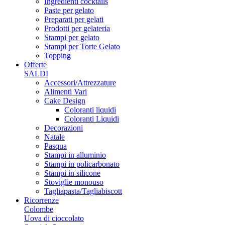
Ingredienti cocktails
Paste per gelato
Preparati per gelati
Prodotti per gelateria
Stampi per gelato
Stampi per Torte Gelato
Topping
Offerte
SALDI
Accessori/Attrezzature
Alimenti Vari
Cake Design
Coloranti liquidi
Coloranti Liquidi
Decorazioni
Natale
Pasqua
Stampi in alluminio
Stampi in policarbonato
Stampi in silicone
Stoviglie monouso
Tagliapasta/Tagliabiscott
Ricorrenze
Colombe
Uova di cioccolato