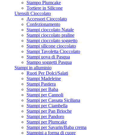
Stampo Plumcake
Tortiere in Silicone
Utensili Cioccolato
Accessori Cioccolato
Confezionamento
Stampi cioccolato Natale
Stampi cioccolato praline
Stampi cioccolato soggetto
Stampi silicone cioccolato
Stampi Tavoletta Cioccolato
Stampi uova di Pasqua
Stampo soggetti Pasqua
Stampi in alluminio
Ruoti Per Dolci/Salati
Stampi Madeleine
Stampi Pastiera
Stampi per Baba
Stampi per Cannoli
Stampi per Cassata Siciliana
Stampi per Ciambella
Stampi per Pan Brioche
Stampi per Pandoro
Stampi per Plumcake
Stampi per Savarin/Baba crema
Stampini a forma di cuore