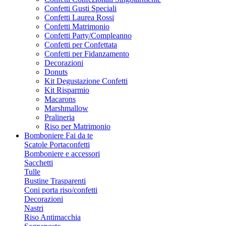
Confetti Gusti Speciali
Confetti Laurea Rossi
Confetti Matrimonio
Confetti Party/Compleanno
Confetti per Confettata
Confetti per Fidanzamento
Decorazioni
Donuts
Kit Degustazione Confetti
Kit Risparmio
Macarons
Marshmallow
Pralineria
Riso per Matrimonio
Bomboniere Fai da te
Scatole Portaconfetti
Bomboniere e accessori
Sacchetti
Tulle
Bustine Trasparenti
Coni porta riso/confetti
Decorazioni
Nastri
Riso Antimacchia