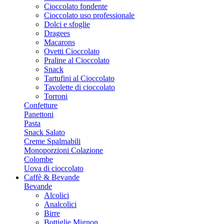
Cioccolato fondente
Cioccolato uso professionale
Dolci e sfoglie
Dragees
Macarons
Ovetti Cioccolato
Praline al Cioccolato
Snack
Tartufini al Cioccolato
Tavolette di cioccolato
Torroni
Confetture
Panettoni
Pasta
Snack Salato
Creme Spalmabili
Monoporzioni Colazione
Colombe
Uova di cioccolato
Caffè & Bevande
Bevande
Alcolici
Analcolici
Birre
Bottiglie Mignon