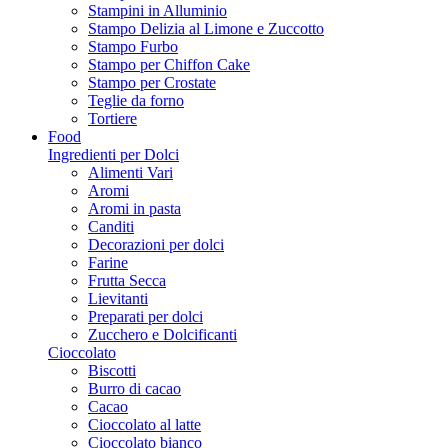
Stampini in Alluminio
Stampo Delizia al Limone e Zuccotto
Stampo Furbo
Stampo per Chiffon Cake
Stampo per Crostate
Teglie da forno
Tortiere
Food
Ingredienti per Dolci
Alimenti Vari
Aromi
Aromi in pasta
Canditi
Decorazioni per dolci
Farine
Frutta Secca
Lievitanti
Preparati per dolci
Zucchero e Dolcificanti
Cioccolato
Biscotti
Burro di cacao
Cacao
Cioccolato al latte
Cioccolato bianco