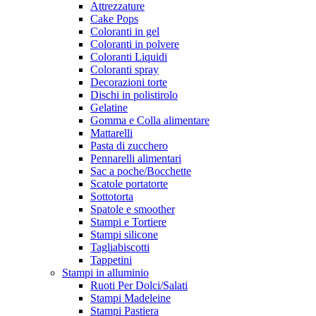
Attrezzature
Cake Pops
Coloranti in gel
Coloranti in polvere
Coloranti Liquidi
Coloranti spray
Decorazioni torte
Dischi in polistirolo
Gelatine
Gomma e Colla alimentare
Mattarelli
Pasta di zucchero
Pennarelli alimentari
Sac a poche/Bocchette
Scatole portatorte
Sottotorta
Spatole e smoother
Stampi e Tortiere
Stampi silicone
Tagliabiscotti
Tappetini
Stampi in alluminio
Ruoti Per Dolci/Salati
Stampi Madeleine
Stampi Pastiera