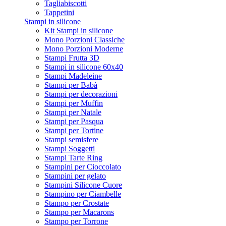
Tagliabiscotti
Tappetini
Stampi in silicone
Kit Stampi in silicone
Mono Porzioni Classiche
Mono Porzioni Moderne
Stampi Frutta 3D
Stampi in silicone 60x40
Stampi Madeleine
Stampi per Babà
Stampi per decorazioni
Stampi per Muffin
Stampi per Natale
Stampi per Pasqua
Stampi per Tortine
Stampi semisfere
Stampi Soggetti
Stampi Tarte Ring
Stampini per Cioccolato
Stampini per gelato
Stampini Silicone Cuore
Stampino per Ciambelle
Stampo per Crostate
Stampo per Macarons
Stampo per Torrone