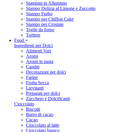
Stampini in Alluminio
Stampo Delizia al Limone e Zuccotto
Stampo Furbo
Stampo per Chiffon Cake
Stampo per Crostate
Teglie da forno
Tortiere
Food
Ingredienti per Dolci
Alimenti Vari
Aromi
Aromi in pasta
Canditi
Decorazioni per dolci
Farine
Frutta Secca
Lievitanti
Preparati per dolci
Zucchero e Dolcificanti
Cioccolato
Biscotti
Burro di cacao
Cacao
Cioccolato al latte
Cioccolato bianco