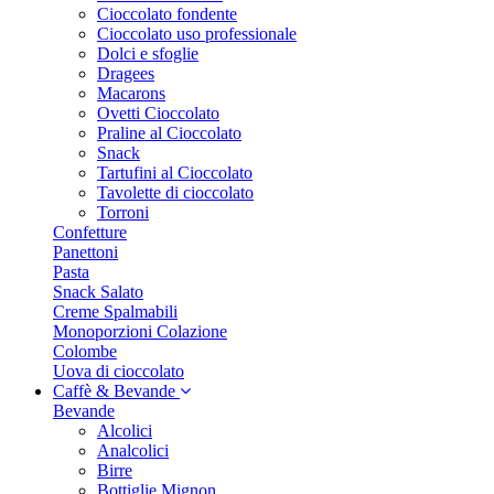
Cioccolato fondente
Cioccolato uso professionale
Dolci e sfoglie
Dragees
Macarons
Ovetti Cioccolato
Praline al Cioccolato
Snack
Tartufini al Cioccolato
Tavolette di cioccolato
Torroni
Confetture
Panettoni
Pasta
Snack Salato
Creme Spalmabili
Monoporzioni Colazione
Colombe
Uova di cioccolato
Caffè & Bevande
Bevande
Alcolici
Analcolici
Birre
Bottiglie Mignon