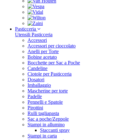
Pasticceria
Utensili Pasticceria
Accessori
Accessori per cioccolato
Anelli per Torte
Bobine acetato
Bocchette per Sac a Poche
Candeline
Ciotole per Pasticceria
Dosatori
Imballaggio
Mascherine per torte
Padelle
Pennelli e Spatole
Pirottini
Rulli tagliapasta
Sac a poche/Zeppole
Stampi in allumino
Staccanti spray
Stampi in carta