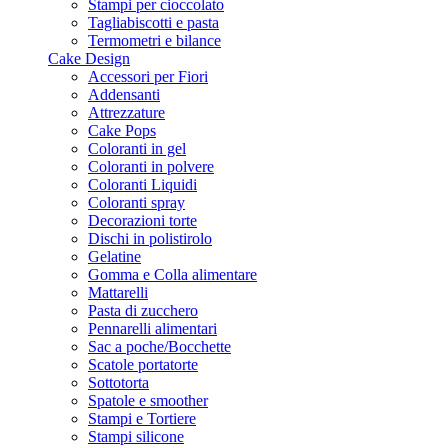
Stampi per cioccolato
Tagliabiscotti e pasta
Termometri e bilance
Cake Design
Accessori per Fiori
Addensanti
Attrezzature
Cake Pops
Coloranti in gel
Coloranti in polvere
Coloranti Liquidi
Coloranti spray
Decorazioni torte
Dischi in polistirolo
Gelatine
Gomma e Colla alimentare
Mattarelli
Pasta di zucchero
Pennarelli alimentari
Sac a poche/Bocchette
Scatole portatorte
Sottotorta
Spatole e smoother
Stampi e Tortiere
Stampi silicone