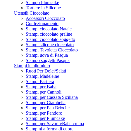
Stampo Plumcake
Tortiere in Silicone
Utensili Cioccolato
Accessori Cioccolato
Confezionamento
Stampi cioccolato Natale
Stampi cioccolato praline
Stampi cioccolato soggetto
Stampi silicone cioccolato
Stampi Tavoletta Cioccolato
Stampi uova di Pasqua
Stampo soggetti Pasqua
Stampi in alluminio
Ruoti Per Dolci/Salati
Stampi Madeleine
Stampi Pastiera
Stampi per Baba
Stampi per Cannoli
Stampi per Cassata Siciliana
Stampi per Ciambella
Stampi per Pan Brioche
Stampi per Pandoro
Stampi per Plumcake
Stampi per Savarin/Baba crema
Stampini a forma di cuore