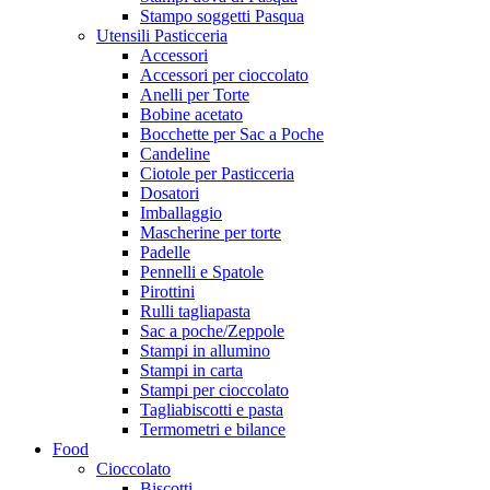
Stampo soggetti Pasqua
Utensili Pasticceria
Accessori
Accessori per cioccolato
Anelli per Torte
Bobine acetato
Bocchette per Sac a Poche
Candeline
Ciotole per Pasticceria
Dosatori
Imballaggio
Mascherine per torte
Padelle
Pennelli e Spatole
Pirottini
Rulli tagliapasta
Sac a poche/Zeppole
Stampi in allumino
Stampi in carta
Stampi per cioccolato
Tagliabiscotti e pasta
Termometri e bilance
Food
Cioccolato
Biscotti