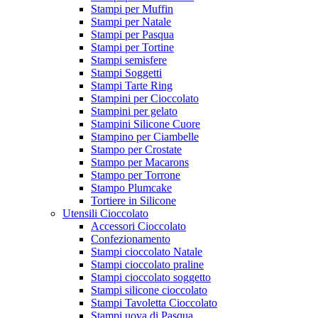
Stampi per Muffin
Stampi per Natale
Stampi per Pasqua
Stampi per Tortine
Stampi semisfere
Stampi Soggetti
Stampi Tarte Ring
Stampini per Cioccolato
Stampini per gelato
Stampini Silicone Cuore
Stampino per Ciambelle
Stampo per Crostate
Stampo per Macarons
Stampo per Torrone
Stampo Plumcake
Tortiere in Silicone
Utensili Cioccolato
Accessori Cioccolato
Confezionamento
Stampi cioccolato Natale
Stampi cioccolato praline
Stampi cioccolato soggetto
Stampi silicone cioccolato
Stampi Tavoletta Cioccolato
Stampi uova di Pasqua