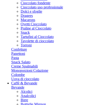
Cioccolato fondente
Cioccolato uso professionale
Dolci e sfoglie
Dragees
Macarons
Ovetti Cioccolato
Praline al Cioccolato
Snack
Tartufini al Cioccolato
Tavolette di cioccolato
Torroni
Confetture
Panettoni
Pasta
Snack Salato
Creme Spalmabili
Monoporzioni Colazione
Colombe
Uova di cioccolato
Caffè & Bevande
Bevande
Alcolici
Analcolici
Birre
Bottiglie Mignon