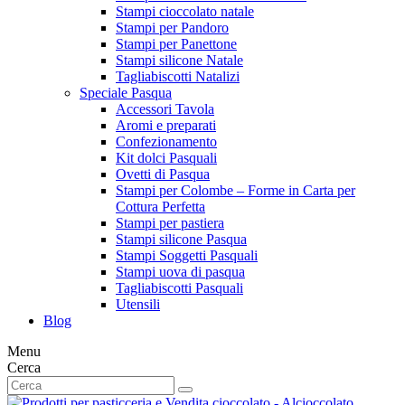
Stampi cioccolato natale
Stampi per Pandoro
Stampi per Panettone
Stampi silicone Natale
Tagliabiscotti Natalizi
Speciale Pasqua
Accessori Tavola
Aromi e preparati
Confezionamento
Kit dolci Pasquali
Ovetti di Pasqua
Stampi per Colombe – Forme in Carta per
Cottura Perfetta
Stampi per pastiera
Stampi silicone Pasqua
Stampi Soggetti Pasquali
Stampi uova di pasqua
Tagliabiscotti Pasquali
Utensili
Blog
Menu
Cerca