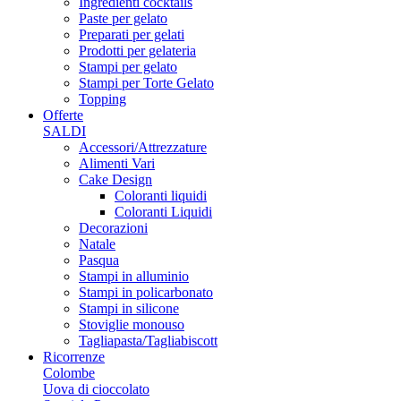
Ingredienti cocktails
Paste per gelato
Preparati per gelati
Prodotti per gelateria
Stampi per gelato
Stampi per Torte Gelato
Topping
Offerte
SALDI
Accessori/Attrezzature
Alimenti Vari
Cake Design
Coloranti liquidi
Coloranti Liquidi
Decorazioni
Natale
Pasqua
Stampi in alluminio
Stampi in policarbonato
Stampi in silicone
Stoviglie monouso
Tagliapasta/Tagliabiscott
Ricorrenze
Colombe
Uova di cioccolato