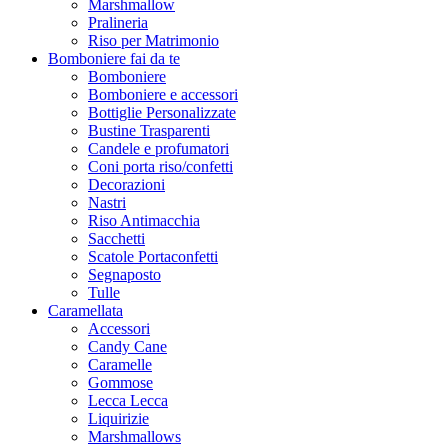
Marshmallow
Pralineria
Riso per Matrimonio
Bomboniere fai da te
Bomboniere
Bomboniere e accessori
Bottiglie Personalizzate
Bustine Trasparenti
Candele e profumatori
Coni porta riso/confetti
Decorazioni
Nastri
Riso Antimacchia
Sacchetti
Scatole Portaconfetti
Segnaposto
Tulle
Caramellata
Accessori
Candy Cane
Caramelle
Gommose
Lecca Lecca
Liquirizie
Marshmallows