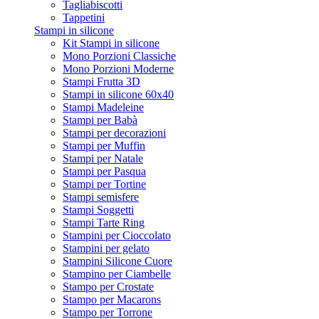
Tagliabiscotti
Tappetini
Stampi in silicone
Kit Stampi in silicone
Mono Porzioni Classiche
Mono Porzioni Moderne
Stampi Frutta 3D
Stampi in silicone 60x40
Stampi Madeleine
Stampi per Babà
Stampi per decorazioni
Stampi per Muffin
Stampi per Natale
Stampi per Pasqua
Stampi per Tortine
Stampi semisfere
Stampi Soggetti
Stampi Tarte Ring
Stampini per Cioccolato
Stampini per gelato
Stampini Silicone Cuore
Stampino per Ciambelle
Stampo per Crostate
Stampo per Macarons
Stampo per Torrone