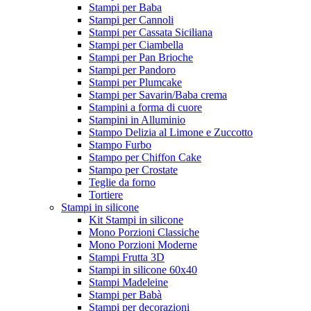
Stampi per Baba
Stampi per Cannoli
Stampi per Cassata Siciliana
Stampi per Ciambella
Stampi per Pan Brioche
Stampi per Pandoro
Stampi per Plumcake
Stampi per Savarin/Baba crema
Stampini a forma di cuore
Stampini in Alluminio
Stampo Delizia al Limone e Zuccotto
Stampo Furbo
Stampo per Chiffon Cake
Stampo per Crostate
Teglie da forno
Tortiere
Stampi in silicone
Kit Stampi in silicone
Mono Porzioni Classiche
Mono Porzioni Moderne
Stampi Frutta 3D
Stampi in silicone 60x40
Stampi Madeleine
Stampi per Babà
Stampi per decorazioni