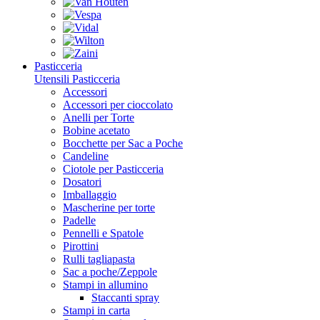
Pasticceria
Utensili Pasticceria
Accessori
Accessori per cioccolato
Anelli per Torte
Bobine acetato
Bocchette per Sac a Poche
Candeline
Ciotole per Pasticceria
Dosatori
Imballaggio
Mascherine per torte
Padelle
Pennelli e Spatole
Pirottini
Rulli tagliapasta
Sac a poche/Zeppole
Stampi in allumino
Staccanti spray
Stampi in carta