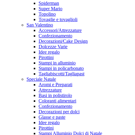
Spiderman
Super Mario
Topolino
Tovaglie e tovaglioli
San Valentino
Accessori/Attrezzature
Confezionamento
Decorazioni/Cake Design
Dolcezze Varie
Idee regalo
Pirottini
Stampi in alluminio
Stampi in policarbonato
Tagliabiscotti/Tagliapast
Speciale Natale
Aromi e Preparati
Attrezzature
Basi in polistirolo
Coloranti alimentari
Confezionamento
Decorazioni per dolci
Glasse e paste
Idee regalo
Pirottini
Stampi Alluminio Dolci di Natale