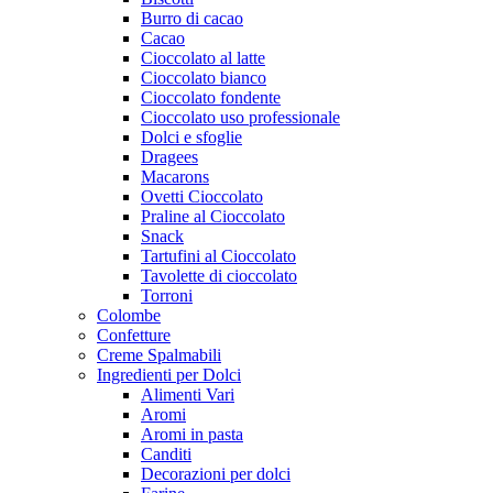
Burro di cacao
Cacao
Cioccolato al latte
Cioccolato bianco
Cioccolato fondente
Cioccolato uso professionale
Dolci e sfoglie
Dragees
Macarons
Ovetti Cioccolato
Praline al Cioccolato
Snack
Tartufini al Cioccolato
Tavolette di cioccolato
Torroni
Colombe
Confetture
Creme Spalmabili
Ingredienti per Dolci
Alimenti Vari
Aromi
Aromi in pasta
Canditi
Decorazioni per dolci