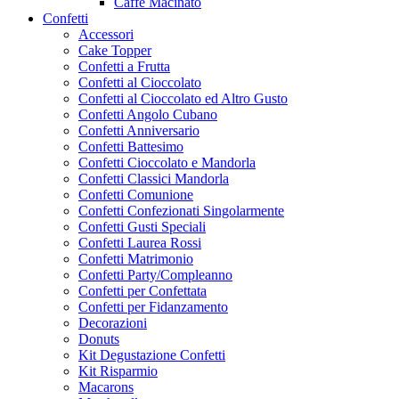
Caffe Macinato
Confetti
Accessori
Cake Topper
Confetti a Frutta
Confetti al Cioccolato
Confetti al Cioccolato ed Altro Gusto
Confetti Angolo Cubano
Confetti Anniversario
Confetti Battesimo
Confetti Cioccolato e Mandorla
Confetti Classici Mandorla
Confetti Comunione
Confetti Confezionati Singolarmente
Confetti Gusti Speciali
Confetti Laurea Rossi
Confetti Matrimonio
Confetti Party/Compleanno
Confetti per Confettata
Confetti per Fidanzamento
Decorazioni
Donuts
Kit Degustazione Confetti
Kit Risparmio
Macarons