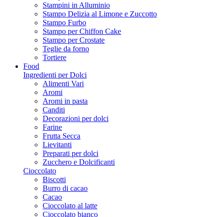
Stampini in Alluminio
Stampo Delizia al Limone e Zuccotto
Stampo Furbo
Stampo per Chiffon Cake
Stampo per Crostate
Teglie da forno
Tortiere
Food
Ingredienti per Dolci
Alimenti Vari
Aromi
Aromi in pasta
Canditi
Decorazioni per dolci
Farine
Frutta Secca
Lievitanti
Preparati per dolci
Zucchero e Dolcificanti
Cioccolato
Biscotti
Burro di cacao
Cacao
Cioccolato al latte
Cioccolato bianco