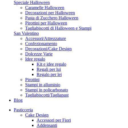
Speciale Halloween
Caramelle Halloween
Decorazioni per Halloween
Pasta di Zucchero Halloween
Pirottini per Halloween
Tagliabiscotti di Halloween e Stampi
San Valentino
Accessori/Attrezzature
Confezionamento
Decorazioni/Cake Design
Dolcezze Varie
Idee regalo
Kit e idee regalo
Regali per lui
Regalo per lei
Pirottini
Stampi in alluminio
Stampi in policarbonato
Tagliabiscotti/Tagliapast
Blog
Pasticceria
Cake Design
Accessori per Fiori
Addensanti