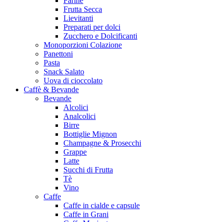
Farine
Frutta Secca
Lievitanti
Preparati per dolci
Zucchero e Dolcificanti
Monoporzioni Colazione
Panettoni
Pasta
Snack Salato
Uova di cioccolato
Caffè & Bevande
Bevande
Alcolici
Analcolici
Birre
Bottiglie Mignon
Champagne & Prosecchi
Grappe
Latte
Succhi di Frutta
Tè
Vino
Caffe
Caffe in cialde e capsule
Caffe in Grani