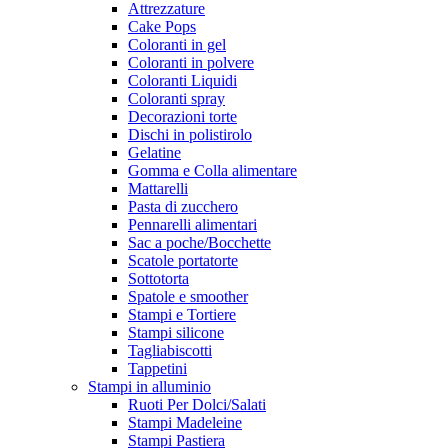
Attrezzature
Cake Pops
Coloranti in gel
Coloranti in polvere
Coloranti Liquidi
Coloranti spray
Decorazioni torte
Dischi in polistirolo
Gelatine
Gomma e Colla alimentare
Mattarelli
Pasta di zucchero
Pennarelli alimentari
Sac a poche/Bocchette
Scatole portatorte
Sottotorta
Spatole e smoother
Stampi e Tortiere
Stampi silicone
Tagliabiscotti
Tappetini
Stampi in alluminio
Ruoti Per Dolci/Salati
Stampi Madeleine
Stampi Pastiera