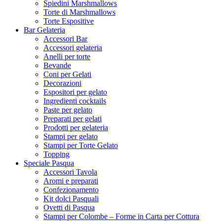
Spiedini Marshmallows
Torte di Marshmallows
Torte Espositive
Bar Gelateria
Accessori Bar
Accessori gelateria
Anelli per torte
Bevande
Coni per Gelati
Decorazioni
Espositori per gelato
Ingredienti cocktails
Paste per gelato
Preparati per gelati
Prodotti per gelateria
Stampi per gelato
Stampi per Torte Gelato
Topping
Speciale Pasqua
Accessori Tavola
Aromi e preparati
Confezionamento
Kit dolci Pasquali
Ovetti di Pasqua
Stampi per Colombe – Forme in Carta per Cottura