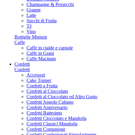
Champagne & Prosecchi
Grappe
Latte
Succhi di Frutta
Tè
Vino
Bottiglie Mignon
Caffe
Caffe in cialde e capsule
Caffe in Grani
Caffe Macinato
Confetti
Confetti
Accessori
Cake Topper
Confetti a Frutta
Confetti al Cioccolato
Confetti al Cioccolato ed Altro Gusto
Confetti Angolo Cubano
Confetti Anniversario
Confetti Battesimo
Confetti Cioccolato e Mandorla
Confetti Classici Mandorla
Confetti Comunione
Confetti Confezionati Singolarmente