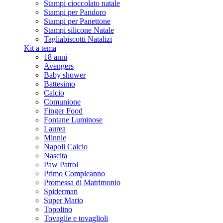
Stampi cioccolato natale
Stampi per Pandoro
Stampi per Panettone
Stampi silicone Natale
Tagliabiscotti Natalizi
Kit a tema
18 anni
Avengers
Baby shower
Battesimo
Calcio
Comunione
Finger Food
Fontane Luminose
Laurea
Minnie
Napoli Calcio
Nascita
Paw Patrol
Primo Compleanno
Promessa di Matrimonio
Spiderman
Super Mario
Topolino
Tovaglie e tovaglioli