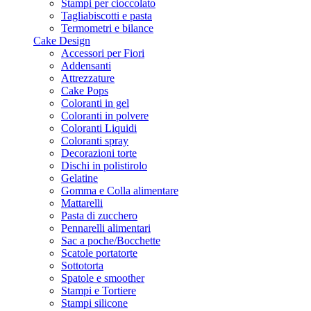
Stampi per cioccolato
Tagliabiscotti e pasta
Termometri e bilance
Cake Design
Accessori per Fiori
Addensanti
Attrezzature
Cake Pops
Coloranti in gel
Coloranti in polvere
Coloranti Liquidi
Coloranti spray
Decorazioni torte
Dischi in polistirolo
Gelatine
Gomma e Colla alimentare
Mattarelli
Pasta di zucchero
Pennarelli alimentari
Sac a poche/Bocchette
Scatole portatorte
Sottotorta
Spatole e smoother
Stampi e Tortiere
Stampi silicone