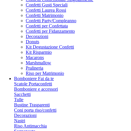
Confetti Gusti Speciali
Confetti Laurea Rossi
Confetti Matrimonio
Confetti Party/Compleanno
Confetti per Confettata
Confetti per Fidanzamento
Decorazioni
Donuts
Kit Degustazione Confetti
Kit Risparmio
Macarons
Marshmallow
Pralineria
Riso per Matrimonio
Bomboniere Fai da te
Scatole Portaconfetti
Bomboniere e accessori
Sacchetti
Tulle
Bustine Trasparenti
Coni porta riso/confetti
Decorazioni
Nastri
Riso Antimacchia