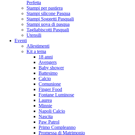
Perfetta
Stampi per pastiera
Stampi silicone Pasqua
Stampi Soggetti Pasquali
Stampi uova di pasqua
Tagliabiscotti Pasquali
Utensili
Eventi
Allestimenti
Kit a tema
18 anni
Avengers
Baby shower
Battesimo
Calcio
Comunione
Finger Food
Fontane Luminose
Laurea
Minnie
Napoli Calcio
Nascita
Paw Patrol
Primo Compleanno
Promessa di Matrimonio