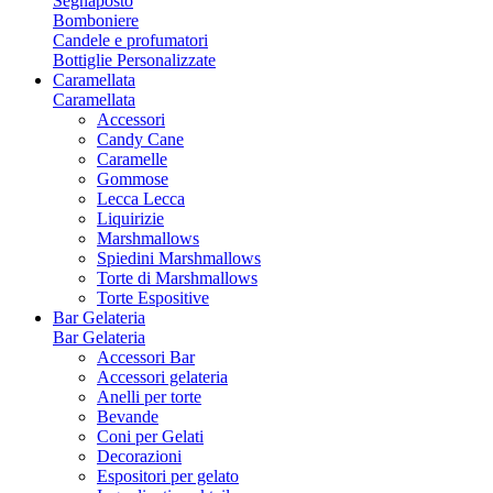
Segnaposto
Bomboniere
Candele e profumatori
Bottiglie Personalizzate
Caramellata
Caramellata
Accessori
Candy Cane
Caramelle
Gommose
Lecca Lecca
Liquirizie
Marshmallows
Spiedini Marshmallows
Torte di Marshmallows
Torte Espositive
Bar Gelateria
Bar Gelateria
Accessori Bar
Accessori gelateria
Anelli per torte
Bevande
Coni per Gelati
Decorazioni
Espositori per gelato