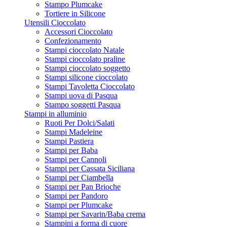
Stampo Plumcake
Tortiere in Silicone
Utensili Cioccolato
Accessori Cioccolato
Confezionamento
Stampi cioccolato Natale
Stampi cioccolato praline
Stampi cioccolato soggetto
Stampi silicone cioccolato
Stampi Tavoletta Cioccolato
Stampi uova di Pasqua
Stampo soggetti Pasqua
Stampi in alluminio
Ruoti Per Dolci/Salati
Stampi Madeleine
Stampi Pastiera
Stampi per Baba
Stampi per Cannoli
Stampi per Cassata Siciliana
Stampi per Ciambella
Stampi per Pan Brioche
Stampi per Pandoro
Stampi per Plumcake
Stampi per Savarin/Baba crema
Stampini a forma di cuore