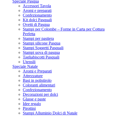
Speciale Pasqua
Accessori Tavola
Aromi e preparati
Confezionamento
Kit dolci Pasquali
Ovetti di Pasqua
Stampi per Colombe – Forme in Carta per Cottura
Perfetta
Stampi per pastiera
Stampi silicone Pasqua
Stampi Soggetti Pasquali
Stampi uova di pasqua
Tagliabiscotti Pasquali
Utensili
Speciale Natale
Aromi e Preparati
Attrezzature
Basi in polistirolo
Coloranti alimentari
Confezionamento
Decorazioni per dolci
Glasse e paste
Idee regalo
Pirottini
Stampi Alluminio Dolci di Natale