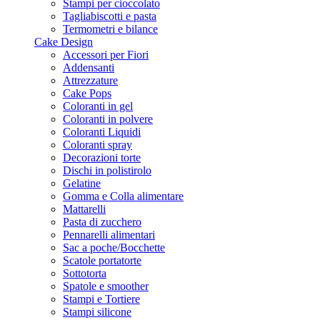
Stampi per cioccolato
Tagliabiscotti e pasta
Termometri e bilance
Cake Design
Accessori per Fiori
Addensanti
Attrezzature
Cake Pops
Coloranti in gel
Coloranti in polvere
Coloranti Liquidi
Coloranti spray
Decorazioni torte
Dischi in polistirolo
Gelatine
Gomma e Colla alimentare
Mattarelli
Pasta di zucchero
Pennarelli alimentari
Sac a poche/Bocchette
Scatole portatorte
Sottotorta
Spatole e smoother
Stampi e Tortiere
Stampi silicone