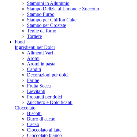
Stampini in Alluminio
Stampo Delizia al Limone e Zuccotto
Stampo Furbo
Stampo per Chiffon Cake
Stampo per Crostate
Teglie da forno
Tortiere
Food
Ingredienti per Dolci
Alimenti Vari
Aromi
Aromi in pasta
Canditi
Decorazioni per dolci
Farine
Frutta Secca
Lievitanti
Preparati per dolci
Zucchero e Dolcificanti
Cioccolato
Biscotti
Burro di cacao
Cacao
Cioccolato al latte
Cioccolato bianco