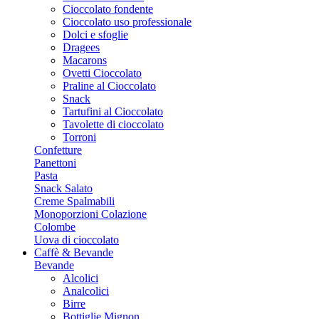
Cioccolato fondente
Cioccolato uso professionale
Dolci e sfoglie
Dragees
Macarons
Ovetti Cioccolato
Praline al Cioccolato
Snack
Tartufini al Cioccolato
Tavolette di cioccolato
Torroni
Confetture
Panettoni
Pasta
Snack Salato
Creme Spalmabili
Monoporzioni Colazione
Colombe
Uova di cioccolato
Caffè & Bevande
Bevande
Alcolici
Analcolici
Birre
Bottiglie Mignon