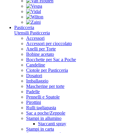
Pasticceria
Utensili Pasticceria
Accessori
Accessori per cioccolato
Anelli per Torte
Bobine acetato
Bocchette per Sac a Poche
Candeline
Ciotole per Pasticceria
Dosatori
Imballaggio
Mascherine per torte
Padelle
Pennelli e Spatole
Pirottini
Rulli tagliapasta
Sac a poche/Zeppole
Stampi in allumino
Staccanti spray
Stampi in carta