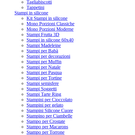
Tagliabiscotti
Tappetini
Stampi in silicone
Kit Stampi in silicone
Mono Porzioni Classiche
Mono Porzioni Moderne
Stampi Frutta 3D
Stampi in silicone 60x40
Stampi Madeleine
Stampi per Babà
Stampi per decorazioni
Stampi per Muffin
Stampi per Natale
Stampi per Pasqua
Stampi per Tortine
Stampi semisfere
Stampi Soggetti
Stampi Tarte Ring
Stampini per Cioccolato
Stampini per gelato
Stampini Silicone Cuore
Stampino per Ciambelle
Stampo per Crostate
Stampo per Macarons
Stampo per Torrone