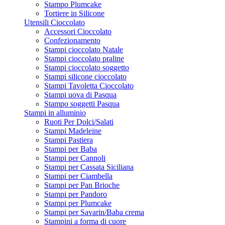
Stampo Plumcake
Tortiere in Silicone
Utensili Cioccolato
Accessori Cioccolato
Confezionamento
Stampi cioccolato Natale
Stampi cioccolato praline
Stampi cioccolato soggetto
Stampi silicone cioccolato
Stampi Tavoletta Cioccolato
Stampi uova di Pasqua
Stampo soggetti Pasqua
Stampi in alluminio
Ruoti Per Dolci/Salati
Stampi Madeleine
Stampi Pastiera
Stampi per Baba
Stampi per Cannoli
Stampi per Cassata Siciliana
Stampi per Ciambella
Stampi per Pan Brioche
Stampi per Pandoro
Stampi per Plumcake
Stampi per Savarin/Baba crema
Stampini a forma di cuore