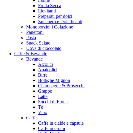
Farine
Frutta Secca
Lievitanti
Preparati per dolci
Zucchero e Dolcificanti
Monoporzioni Colazione
Panettoni
Pasta
Snack Salato
Uova di cioccolato
Caffè & Bevande
Bevande
Alcolici
Analcolici
Birre
Bottiglie Mignon
Champagne & Prosecchi
Grappe
Latte
Succhi di Frutta
Tè
Vino
Caffe
Caffe in cialde e capsule
Caffe in Grani