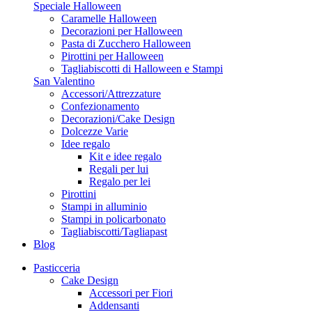
Speciale Halloween
Caramelle Halloween
Decorazioni per Halloween
Pasta di Zucchero Halloween
Pirottini per Halloween
Tagliabiscotti di Halloween e Stampi
San Valentino
Accessori/Attrezzature
Confezionamento
Decorazioni/Cake Design
Dolcezze Varie
Idee regalo
Kit e idee regalo
Regali per lui
Regalo per lei
Pirottini
Stampi in alluminio
Stampi in policarbonato
Tagliabiscotti/Tagliapast
Blog
Pasticceria
Cake Design
Accessori per Fiori
Addensanti