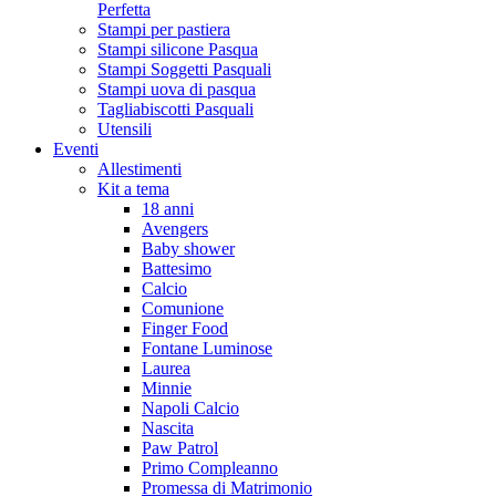
Perfetta
Stampi per pastiera
Stampi silicone Pasqua
Stampi Soggetti Pasquali
Stampi uova di pasqua
Tagliabiscotti Pasquali
Utensili
Eventi
Allestimenti
Kit a tema
18 anni
Avengers
Baby shower
Battesimo
Calcio
Comunione
Finger Food
Fontane Luminose
Laurea
Minnie
Napoli Calcio
Nascita
Paw Patrol
Primo Compleanno
Promessa di Matrimonio