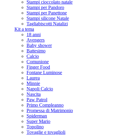
Stampi cioccolato natale
Stampi per Pandoro
Stampi per Panettone
Stampi silicone Natale
Tagliabiscotti Natalizi
Kit a tema
18 anni
Avengers
Baby shower
Battesimo
Calcio
Comunione
Finger Food
Fontane Luminose
Laurea
Minnie
Napoli Calcio
Nascita
Paw Patrol
Primo Compleanno
Promessa di Matrimonio
Spiderman
Super Mario
Topolino
Tovaglie e tovaglioli