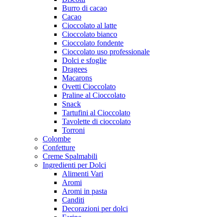
Burro di cacao
Cacao
Cioccolato al latte
Cioccolato bianco
Cioccolato fondente
Cioccolato uso professionale
Dolci e sfoglie
Dragees
Macarons
Ovetti Cioccolato
Praline al Cioccolato
Snack
Tartufini al Cioccolato
Tavolette di cioccolato
Torroni
Colombe
Confetture
Creme Spalmabili
Ingredienti per Dolci
Alimenti Vari
Aromi
Aromi in pasta
Canditi
Decorazioni per dolci