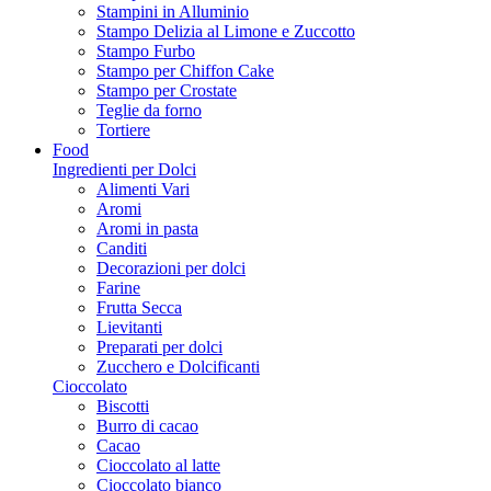
Stampini in Alluminio
Stampo Delizia al Limone e Zuccotto
Stampo Furbo
Stampo per Chiffon Cake
Stampo per Crostate
Teglie da forno
Tortiere
Food
Ingredienti per Dolci
Alimenti Vari
Aromi
Aromi in pasta
Canditi
Decorazioni per dolci
Farine
Frutta Secca
Lievitanti
Preparati per dolci
Zucchero e Dolcificanti
Cioccolato
Biscotti
Burro di cacao
Cacao
Cioccolato al latte
Cioccolato bianco