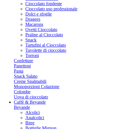
Cioccolato fondente
Cioccolato uso professionale
Dolci e sfoglie
Dragees
Macarons
Ovetti Cioccolato
Praline al Cioccolato
Snack
Tartufini al Cioccolato
Tavolette di cioccolato
Torroni
Confetture
Panettoni
Pasta
Snack Salato
Creme Spalmabili
Monoporzioni Colazione
Colombe
Uova di cioccolato
Caffè & Bevande
Bevande
Alcolici
Analcolici
Birre
Bottiglie Mignon