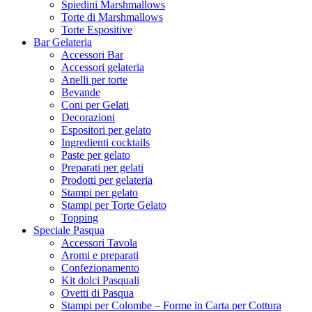
Spiedini Marshmallows
Torte di Marshmallows
Torte Espositive
Bar Gelateria
Accessori Bar
Accessori gelateria
Anelli per torte
Bevande
Coni per Gelati
Decorazioni
Espositori per gelato
Ingredienti cocktails
Paste per gelato
Preparati per gelati
Prodotti per gelateria
Stampi per gelato
Stampi per Torte Gelato
Topping
Speciale Pasqua
Accessori Tavola
Aromi e preparati
Confezionamento
Kit dolci Pasquali
Ovetti di Pasqua
Stampi per Colombe – Forme in Carta per Cottura