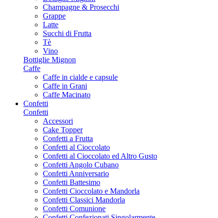
Champagne & Prosecchi
Grappe
Latte
Succhi di Frutta
Tè
Vino
Bottiglie Mignon
Caffe
Caffe in cialde e capsule
Caffe in Grani
Caffe Macinato
Confetti
Confetti
Accessori
Cake Topper
Confetti a Frutta
Confetti al Cioccolato
Confetti al Cioccolato ed Altro Gusto
Confetti Angolo Cubano
Confetti Anniversario
Confetti Battesimo
Confetti Cioccolato e Mandorla
Confetti Classici Mandorla
Confetti Comunione
Confetti Confezionati Singolarmente