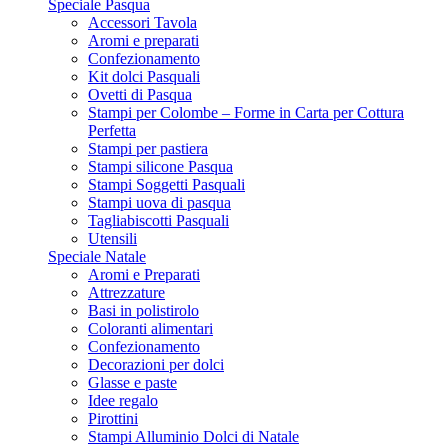
Speciale Pasqua
Accessori Tavola
Aromi e preparati
Confezionamento
Kit dolci Pasquali
Ovetti di Pasqua
Stampi per Colombe – Forme in Carta per Cottura
Perfetta
Stampi per pastiera
Stampi silicone Pasqua
Stampi Soggetti Pasquali
Stampi uova di pasqua
Tagliabiscotti Pasquali
Utensili
Speciale Natale
Aromi e Preparati
Attrezzature
Basi in polistirolo
Coloranti alimentari
Confezionamento
Decorazioni per dolci
Glasse e paste
Idee regalo
Pirottini
Stampi Alluminio Dolci di Natale