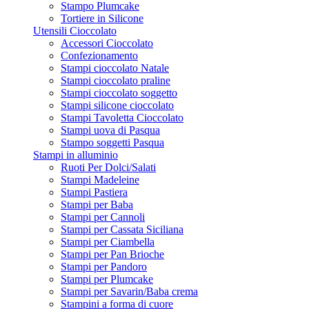
Stampo Plumcake
Tortiere in Silicone
Utensili Cioccolato
Accessori Cioccolato
Confezionamento
Stampi cioccolato Natale
Stampi cioccolato praline
Stampi cioccolato soggetto
Stampi silicone cioccolato
Stampi Tavoletta Cioccolato
Stampi uova di Pasqua
Stampo soggetti Pasqua
Stampi in alluminio
Ruoti Per Dolci/Salati
Stampi Madeleine
Stampi Pastiera
Stampi per Baba
Stampi per Cannoli
Stampi per Cassata Siciliana
Stampi per Ciambella
Stampi per Pan Brioche
Stampi per Pandoro
Stampi per Plumcake
Stampi per Savarin/Baba crema
Stampini a forma di cuore