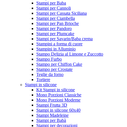
Stampi per Baba
Stampi per Cannoli
Stampi per Cassata Siciliana
Stampi per Ciambella
Stampi per Pan Brioche
Stampi per Pandoro
Stampi per Plumcake
Stampi per Savarin/Baba crema
Stampini a forma di cuore
Stampini in Alluminio
Stampo Delizia al Limone e Zuccotto
Stampo Furbo
Stampo per Chiffon Cake
Stampo per Crostate
Teglie da forno
Tortiere
Stampi in silicone
Kit Stampi in silicone
Mono Porzioni Classiche
Mono Porzioni Moderne
Stampi Frutta 3D
Stampi in silicone 60x40
Stampi Madeleine
Stampi per Babà
Stampi per decorazioni