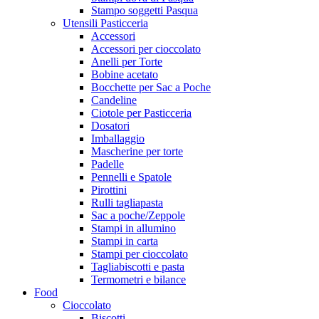
Stampo soggetti Pasqua
Utensili Pasticceria
Accessori
Accessori per cioccolato
Anelli per Torte
Bobine acetato
Bocchette per Sac a Poche
Candeline
Ciotole per Pasticceria
Dosatori
Imballaggio
Mascherine per torte
Padelle
Pennelli e Spatole
Pirottini
Rulli tagliapasta
Sac a poche/Zeppole
Stampi in allumino
Stampi in carta
Stampi per cioccolato
Tagliabiscotti e pasta
Termometri e bilance
Food
Cioccolato
Biscotti