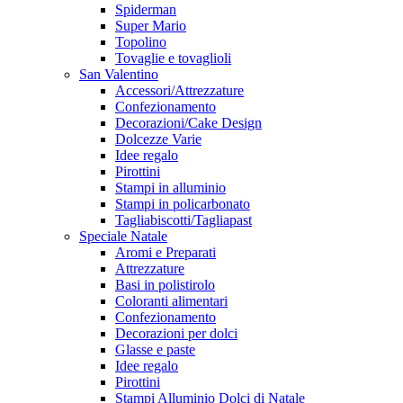
Spiderman
Super Mario
Topolino
Tovaglie e tovaglioli
San Valentino
Accessori/Attrezzature
Confezionamento
Decorazioni/Cake Design
Dolcezze Varie
Idee regalo
Pirottini
Stampi in alluminio
Stampi in policarbonato
Tagliabiscotti/Tagliapast
Speciale Natale
Aromi e Preparati
Attrezzature
Basi in polistirolo
Coloranti alimentari
Confezionamento
Decorazioni per dolci
Glasse e paste
Idee regalo
Pirottini
Stampi Alluminio Dolci di Natale