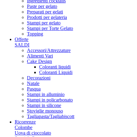
Ingredienti cocktails
Paste per gelato
Preparati per gelati
Prodotti per gelateria
Stampi per gelato
Stampi per Torte Gelato
Topping
Offerte
SALDI
Accessori/Attrezzature
Alimenti Vari
Cake Design
Coloranti liquidi
Coloranti Liquidi
Decorazioni
Natale
Pasqua
Stampi in alluminio
Stampi in policarbonato
Stampi in silicone
Stoviglie monouso
Tagliapasta/Tagliabiscott
Ricorrenze
Colombe
Uova di cioccolato