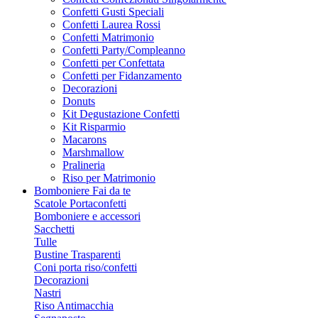
Confetti Gusti Speciali
Confetti Laurea Rossi
Confetti Matrimonio
Confetti Party/Compleanno
Confetti per Confettata
Confetti per Fidanzamento
Decorazioni
Donuts
Kit Degustazione Confetti
Kit Risparmio
Macarons
Marshmallow
Pralineria
Riso per Matrimonio
Bomboniere Fai da te
Scatole Portaconfetti
Bomboniere e accessori
Sacchetti
Tulle
Bustine Trasparenti
Coni porta riso/confetti
Decorazioni
Nastri
Riso Antimacchia