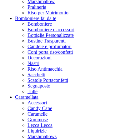
Marshmallow
Pralineria
Riso per Matrimonio
Bomboniere fai da te
Bomboniere
Bomboniere e accessori
Bottiglie Personalizzate
Bustine Trasparenti
Candele e profumatori
Coni porta riso/confetti
Decorazioni
Nastri
Riso Antimacchia
Sacchetti
Scatole Portaconfetti
Segnaposto
Tulle
Caramellata
Accessori
Candy Cane
Caramelle
Gommose
Lecca Lecca
Liquirizie
Marshmallows