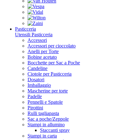
Pasticceria
Utensili Pasticceria
Accessori
Accessori per cioccolato
Anelli per Torte
Bobine acetato
Bocchette per Sac a Poche
Candeline
Ciotole per Pasticceria
Dosatori
Imballaggio
Mascherine per torte
Padelle
Pennelli e Spatole
Pirottini
Rulli tagliapasta
Sac a poche/Zeppole
Stampi in allumino
Staccanti spray
Stampi in carta