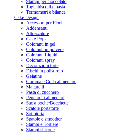
Stampi per cioccolato
Tagliabiscotti e pasta
Termometri e bilance
Cake Design
Accessori per Fiori
Addensanti
Attrezzature
Cake Pops
Coloranti in gel
Coloranti in polvere
Coloranti Liquidi
Coloranti spray
Decorazioni torte
Dischi in polistirolo
Gelatine
Gomma e Colla alimentare
Mattarelli
Pasta di zucchero
Pennarelli alimentari
Sac a poche/Bocchette
Scatole portatorte
Sottotorta
Spatole e smoother
Stampi e Tortiere
Stampi silicone