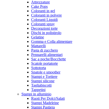
Attrezzature
Cake Pops
Coloranti in gel
Coloranti in polvere
Coloranti Liquidi
Coloranti spray
Decorazioni torte
Dischi in polistirolo
Gelatine
Gomma e Colla alimentare
Mattarelli
Pasta di zucchero
Pennarelli alimentari
Sac a poche/Bocchette
Scatole portatorte
Sottotorta
Spatole e smoother
Stampi e Tortiere
Stampi silicone
Tagliabiscotti
Tappetini
Stampi in alluminio
Ruoti Per Dolci/Salati
Stampi Madeleine
Stampi Pastiera