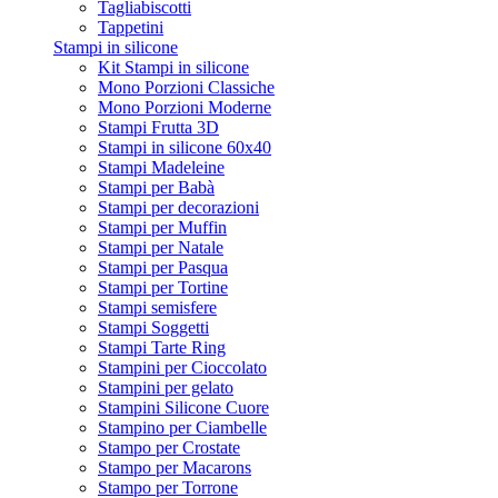
Tagliabiscotti
Tappetini
Stampi in silicone
Kit Stampi in silicone
Mono Porzioni Classiche
Mono Porzioni Moderne
Stampi Frutta 3D
Stampi in silicone 60x40
Stampi Madeleine
Stampi per Babà
Stampi per decorazioni
Stampi per Muffin
Stampi per Natale
Stampi per Pasqua
Stampi per Tortine
Stampi semisfere
Stampi Soggetti
Stampi Tarte Ring
Stampini per Cioccolato
Stampini per gelato
Stampini Silicone Cuore
Stampino per Ciambelle
Stampo per Crostate
Stampo per Macarons
Stampo per Torrone