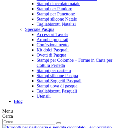
Stampi cioccolato natale
Stampi per Pandoro
Stampi per Panettone
Stampi silicone Natale
Tagliabiscotti Natalizi
Speciale Pasqua
Accessori Tavola
Aromi e preparati
Confezionamento
Kit dolci Pasquali
Ovetti di Pasqua
Stampi per Colombe – Forme in Carta per
Cottura Perfetta
Stampi per pastiera
Stampi silicone Pasqua
Stampi Soggetti Pasquali
Stampi uova di pasqua
Tagliabiscotti Pasquali
Utensili
Blog
Menu
Cerca