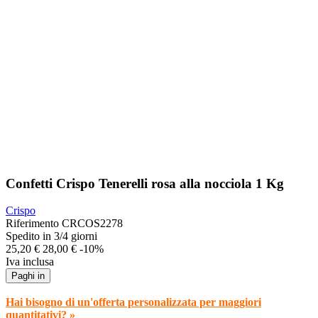
Confetti Crispo Tenerelli rosa alla nocciola 1 Kg
Crispo
Riferimento
CRCOS2278
Spedito in 3/4 giorni
25,20 €
28,00 €
-10%
Iva inclusa
Paghi in
Hai bisogno di un'offerta personalizzata per maggiori
quantitativi? »