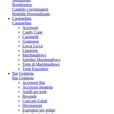
Segnaposto
Bomboniere
Candele e profumatori
Bottiglie Personalizzate
Caramellata
Caramellata
Accessori
Candy Cane
Caramelle
Gommose
Lecca Lecca
Liquirizie
Marshmallows
Spiedini Marshmallows
Torte di Marshmallows
Torte Espositive
Bar Gelateria
Bar Gelateria
Accessori Bar
Accessori gelateria
Anelli per torte
Bevande
Coni per Gelati
Decorazioni
Espositori per gelato