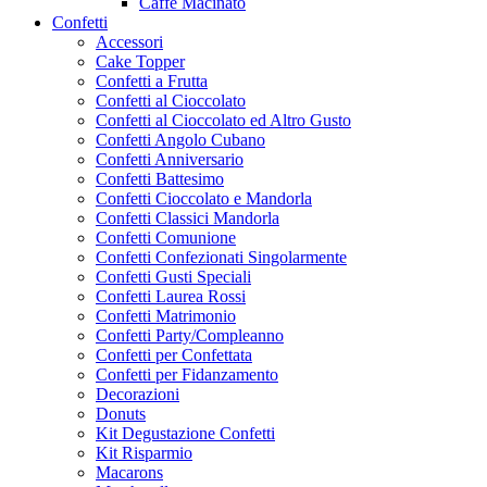
Caffe Macinato
Confetti
Accessori
Cake Topper
Confetti a Frutta
Confetti al Cioccolato
Confetti al Cioccolato ed Altro Gusto
Confetti Angolo Cubano
Confetti Anniversario
Confetti Battesimo
Confetti Cioccolato e Mandorla
Confetti Classici Mandorla
Confetti Comunione
Confetti Confezionati Singolarmente
Confetti Gusti Speciali
Confetti Laurea Rossi
Confetti Matrimonio
Confetti Party/Compleanno
Confetti per Confettata
Confetti per Fidanzamento
Decorazioni
Donuts
Kit Degustazione Confetti
Kit Risparmio
Macarons