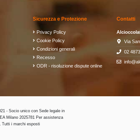
Sicurezza e Protezione
Contatti
Privacy Policy
Alcioccola
Cookie Policy
Via San
Condizioni generali
02 487
Recesso
info@al
ODR - risoluzione dispute online
1 - Socio unico con Sede legale in
 REA Milano 2025781 Per assistenza
Tutti i marchi esposti