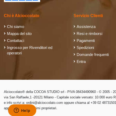
Chi è Alcioccolato
Servizio Clienti
Chi siamo
Assistenza
Mappa del sito
Resi e rimborsi
Contattaci
Pagamenti
Ingrosso per Rivenditori ed
Spedizioni
operatori
Domande frequenti
Entra
Alcioccolato® della COCOA STUDIO srl - PIVA 08434490960 - © 2005 - 202
via San Raffaele,1 -20121 Milano - Capitale sociale versato: 10.000 euro
e info scrivi a: ordini@alcioccolato.com oppure chiama al +39 02 48731501 
appartengono ai legittimi proprietari.