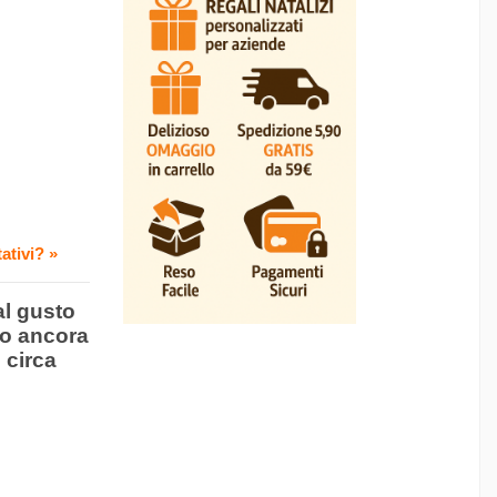
ativi? »
al gusto
to ancora
 circa