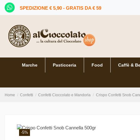
SPEDIZIONE € 5,90 - GRATIS DA € 59
Marche
Pasticceria
Food
Caffè & B
Home
Confetti
Confetti Cioccolato e Mandorla
Crispo Confetti Snob Can
-5%