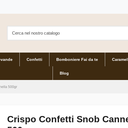
evande
Confetti
Bomboniere Fai da te
Caramel
Blog
nella 500gr
Crispo Confetti Snob Canne