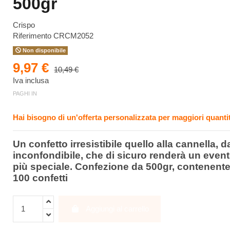
500gr
Crispo
Riferimento
CRCM2052
Non disponibile
9,97 €
10,49 €
Iva inclusa
PAGHI IN
Hai bisogno di un'offerta personalizzata per maggiori quantit
Un confetto irresistibile quello alla cannella, d
inconfondibile, che di sicuro renderà un even
più speciale. Confezione da 500gr, contenente
100 confetti
Aggiungi al carrello