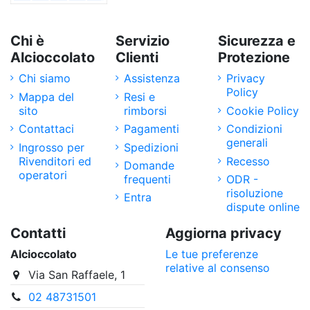
Chi è
Servizio
Sicurezza e
Alcioccolato
Clienti
Protezione
Chi siamo
Assistenza
Privacy
Policy
Mappa del
Resi e
sito
rimborsi
Cookie Policy
Contattaci
Pagamenti
Condizioni
generali
Ingrosso per
Spedizioni
Rivenditori ed
Recesso
Domande
operatori
frequenti
ODR -
risoluzione
Entra
dispute online
Contatti
Aggiorna privacy
Alcioccolato
Le tue preferenze
relative al consenso
Via San Raffaele, 1
02 48731501