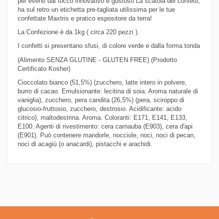
per eventi dal tocco innovativo e gustoso La scatola dei confetti,
ha sul retro un etichetta pre-tagliata utilissima per le tue
confettate Maxtris e pratico espositore da terra!
La Confezione è da 1kg ( circa 220 pezzi ).
I confetti si presentano sfusi, di colore verde e dalla forma tonda
(Alimento SENZA GLUTINE - GLUTEN FREE) (Prodotto
Certificato Kosher)
Cioccolato bianco (51,5%) (zucchero, latte intero in polvere,
burro di cacao. Emulsionante: lecitina di soia. Aroma naturale di
vaniglia), zucchero, pera candita (26,5%) (pera, sciroppo di
glucosio-fruttosio, zucchero, destrosio. Acidificante: acido
citrico), maltodestrina. Aroma. Coloranti: E171, E141, E133,
E100. Agenti di rivestimento: cera carnauba (E903), cera d'api
(E901). Può contenere mandorle, nocciole, noci, noci di pecan,
noci di acagiù (o anacardi), pistacchi e arachidi.