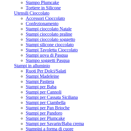
Stampo Plumcake
Tortiere in Silicone
Utensili Cioccolato
Accessori Cioccolato
Confezionamento
Stampi cioccolato Natale
Stampi cioccolato praline
Stampi cioccolato soggetto
Stampi silicone cioccolato
Stampi Tavoletta Cioccolato
Stampi uova di Pasqua
Stampo soggetti Pasqua
Stampi in alluminio
Ruoti Per Dolci/Salati
Stampi Madeleine
Stampi Pastiera
Stampi per Baba
Stampi per Cannoli
Stampi per Cassata Siciliana
Stampi per Ciambella
Stampi per Pan Brioche
Stampi per Pandoro
Stampi per Plumcake
Stampi per Savarin/Baba crema
Stampini a forma di cuore