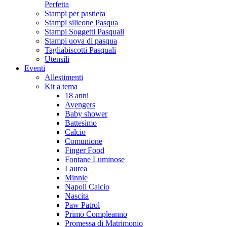
Perfetta
Stampi per pastiera
Stampi silicone Pasqua
Stampi Soggetti Pasquali
Stampi uova di pasqua
Tagliabiscotti Pasquali
Utensili
Eventi
Allestimenti
Kit a tema
18 anni
Avengers
Baby shower
Battesimo
Calcio
Comunione
Finger Food
Fontane Luminose
Laurea
Minnie
Napoli Calcio
Nascita
Paw Patrol
Primo Compleanno
Promessa di Matrimonio