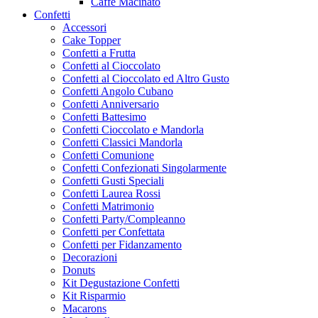
Caffe Macinato
Confetti
Accessori
Cake Topper
Confetti a Frutta
Confetti al Cioccolato
Confetti al Cioccolato ed Altro Gusto
Confetti Angolo Cubano
Confetti Anniversario
Confetti Battesimo
Confetti Cioccolato e Mandorla
Confetti Classici Mandorla
Confetti Comunione
Confetti Confezionati Singolarmente
Confetti Gusti Speciali
Confetti Laurea Rossi
Confetti Matrimonio
Confetti Party/Compleanno
Confetti per Confettata
Confetti per Fidanzamento
Decorazioni
Donuts
Kit Degustazione Confetti
Kit Risparmio
Macarons