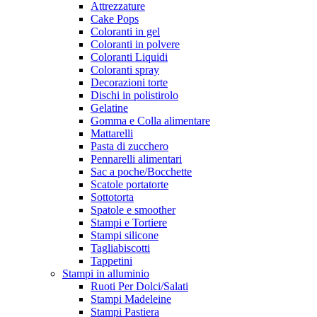
Attrezzature
Cake Pops
Coloranti in gel
Coloranti in polvere
Coloranti Liquidi
Coloranti spray
Decorazioni torte
Dischi in polistirolo
Gelatine
Gomma e Colla alimentare
Mattarelli
Pasta di zucchero
Pennarelli alimentari
Sac a poche/Bocchette
Scatole portatorte
Sottotorta
Spatole e smoother
Stampi e Tortiere
Stampi silicone
Tagliabiscotti
Tappetini
Stampi in alluminio
Ruoti Per Dolci/Salati
Stampi Madeleine
Stampi Pastiera