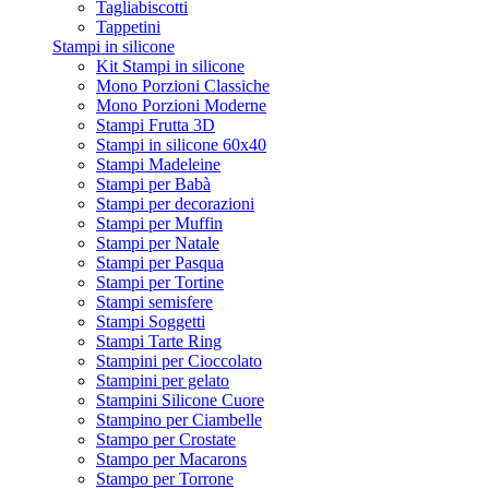
Tagliabiscotti
Tappetini
Stampi in silicone
Kit Stampi in silicone
Mono Porzioni Classiche
Mono Porzioni Moderne
Stampi Frutta 3D
Stampi in silicone 60x40
Stampi Madeleine
Stampi per Babà
Stampi per decorazioni
Stampi per Muffin
Stampi per Natale
Stampi per Pasqua
Stampi per Tortine
Stampi semisfere
Stampi Soggetti
Stampi Tarte Ring
Stampini per Cioccolato
Stampini per gelato
Stampini Silicone Cuore
Stampino per Ciambelle
Stampo per Crostate
Stampo per Macarons
Stampo per Torrone