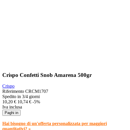
Crispo Confetti Snob Amarena 500gr
Crispo
Riferimento
CRCM1707
Spedito in 3/4 giorni
10,20 €
10,74 €
-5%
Iva inclusa
Paghi in
Hai bisogno di un'offerta personalizzata per maggiori
quantitativi? »