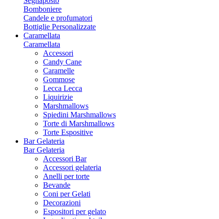
Segnaposto
Bomboniere
Candele e profumatori
Bottiglie Personalizzate
Caramellata
Caramellata
Accessori
Candy Cane
Caramelle
Gommose
Lecca Lecca
Liquirizie
Marshmallows
Spiedini Marshmallows
Torte di Marshmallows
Torte Espositive
Bar Gelateria
Bar Gelateria
Accessori Bar
Accessori gelateria
Anelli per torte
Bevande
Coni per Gelati
Decorazioni
Espositori per gelato