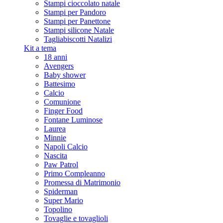
Stampi cioccolato natale
Stampi per Pandoro
Stampi per Panettone
Stampi silicone Natale
Tagliabiscotti Natalizi
Kit a tema
18 anni
Avengers
Baby shower
Battesimo
Calcio
Comunione
Finger Food
Fontane Luminose
Laurea
Minnie
Napoli Calcio
Nascita
Paw Patrol
Primo Compleanno
Promessa di Matrimonio
Spiderman
Super Mario
Topolino
Tovaglie e tovaglioli