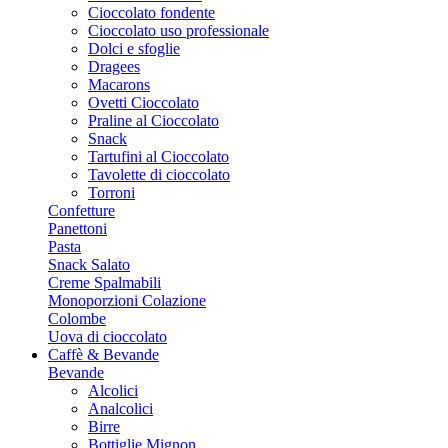
Cioccolato fondente
Cioccolato uso professionale
Dolci e sfoglie
Dragees
Macarons
Ovetti Cioccolato
Praline al Cioccolato
Snack
Tartufini al Cioccolato
Tavolette di cioccolato
Torroni
Confetture
Panettoni
Pasta
Snack Salato
Creme Spalmabili
Monoporzioni Colazione
Colombe
Uova di cioccolato
Caffè & Bevande
Bevande
Alcolici
Analcolici
Birre
Bottiglie Mignon