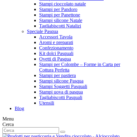
Stampi cioccolato natale
Stampi per Pandoro
Stampi per Panettone
Stampi silicone Natale
Tagliabiscotti Natalizi
Speciale Pasqua
Accessori Tavola
Aromi e preparati
Confezionamento
Kit dolci Pasquali
Ovetti di Pasqua
Stampi per Colombe – Forme in Carta per
Cottura Perfetta
Stampi per pastiera
Stampi silicone Pasqua
Stampi Soggetti Pasquali
Stampi uova di pasqua
Tagliabiscotti Pasquali
Utensili
Blog
Menu
Cerca