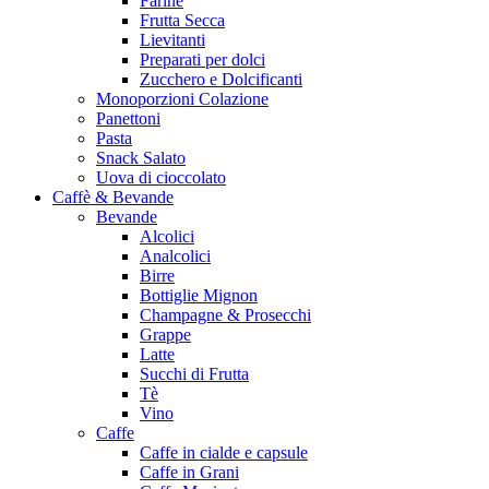
Farine
Frutta Secca
Lievitanti
Preparati per dolci
Zucchero e Dolcificanti
Monoporzioni Colazione
Panettoni
Pasta
Snack Salato
Uova di cioccolato
Caffè & Bevande
Bevande
Alcolici
Analcolici
Birre
Bottiglie Mignon
Champagne & Prosecchi
Grappe
Latte
Succhi di Frutta
Tè
Vino
Caffe
Caffe in cialde e capsule
Caffe in Grani