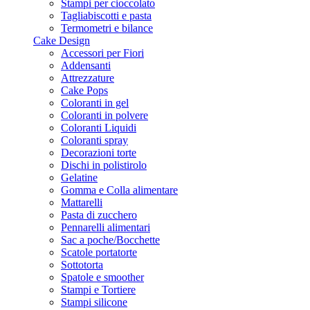
Stampi per cioccolato
Tagliabiscotti e pasta
Termometri e bilance
Cake Design
Accessori per Fiori
Addensanti
Attrezzature
Cake Pops
Coloranti in gel
Coloranti in polvere
Coloranti Liquidi
Coloranti spray
Decorazioni torte
Dischi in polistirolo
Gelatine
Gomma e Colla alimentare
Mattarelli
Pasta di zucchero
Pennarelli alimentari
Sac a poche/Bocchette
Scatole portatorte
Sottotorta
Spatole e smoother
Stampi e Tortiere
Stampi silicone