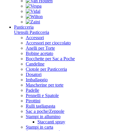
Pasticceria
Utensili Pasticceria
Accessori
Accessori per cioccolato
Anelli per Torte
Bobine acetato
Bocchette per Sac a Poche
Candeline
Ciotole per Pasticceria
Dosatori
Imballaggio
Mascherine per torte
Padelle
Pennelli e Spatole
Pirottini
Rulli tagliapasta
Sac a poche/Zeppole
Stampi in allumino
Staccanti spray
Stampi in carta