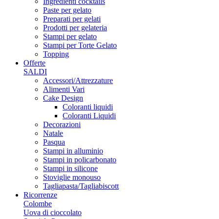
Ingredienti cocktails
Paste per gelato
Preparati per gelati
Prodotti per gelateria
Stampi per gelato
Stampi per Torte Gelato
Topping
Offerte
SALDI
Accessori/Attrezzature
Alimenti Vari
Cake Design
Coloranti liquidi
Coloranti Liquidi
Decorazioni
Natale
Pasqua
Stampi in alluminio
Stampi in policarbonato
Stampi in silicone
Stoviglie monouso
Tagliapasta/Tagliabiscott
Ricorrenze
Colombe
Uova di cioccolato