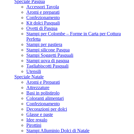
Speciale Pasqua
Accessori Tavola
Aromi e preparati
Confezionamento
Kit dolci Pasquali
Ovetti di Pasqua
Stampi per Colombe – Forme in Carta per Cottura
Perfetta
Stampi per pastiera
Stampi silicone Pasqua
Stampi Soggetti Pasquali
Stampi uova di pasqua
Tagliabiscotti Pasquali
Utensili
Speciale Natale
Aromi e Preparati
Attrezzature
Basi in polistirolo
Coloranti alimentari
Confezionamento
Decorazioni per dolci
Glasse e paste
Idee regalo
Pirottini
Stampi Alluminio Dolci di Natale