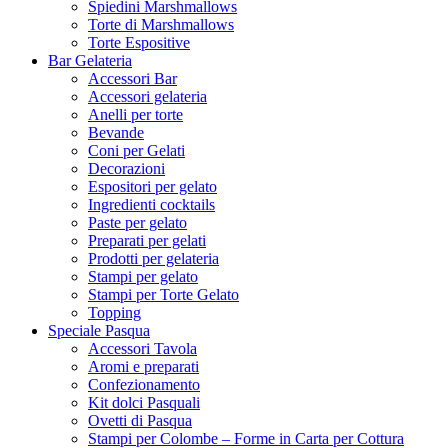
Spiedini Marshmallows
Torte di Marshmallows
Torte Espositive
Bar Gelateria
Accessori Bar
Accessori gelateria
Anelli per torte
Bevande
Coni per Gelati
Decorazioni
Espositori per gelato
Ingredienti cocktails
Paste per gelato
Preparati per gelati
Prodotti per gelateria
Stampi per gelato
Stampi per Torte Gelato
Topping
Speciale Pasqua
Accessori Tavola
Aromi e preparati
Confezionamento
Kit dolci Pasquali
Ovetti di Pasqua
Stampi per Colombe – Forme in Carta per Cottura