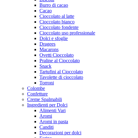
Burro di cacao
Cacao
Cioccolato al latte
Cioccolato bianco
Cioccolato fondente
Cioccolato uso professionale
Dolci e sfoglie
Dragees
Macarons
Ovetti Cioccolato
Praline al Cioccolato
Snack
Tartufini al Cioccolato
Tavolette di cioccolato
Torroni
Colombe
Confetture
Creme Spalmabili
Ingredienti per Dolci
Alimenti Vari
Aromi
Aromi in pasta
Canditi
Decorazioni per dolci