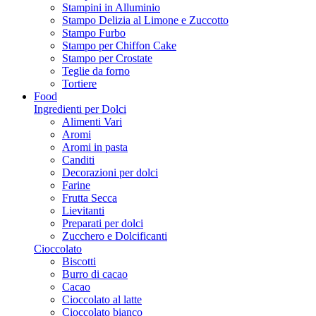
Stampini in Alluminio
Stampo Delizia al Limone e Zuccotto
Stampo Furbo
Stampo per Chiffon Cake
Stampo per Crostate
Teglie da forno
Tortiere
Food
Ingredienti per Dolci
Alimenti Vari
Aromi
Aromi in pasta
Canditi
Decorazioni per dolci
Farine
Frutta Secca
Lievitanti
Preparati per dolci
Zucchero e Dolcificanti
Cioccolato
Biscotti
Burro di cacao
Cacao
Cioccolato al latte
Cioccolato bianco