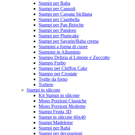
Stampi per Baba
Stampi per Cannoli
Stampi per Cassata Siciliana
Stampi per Ciambella
Stampi per Pan Brioche
Stampi per Pandoro
Stampi per Plumcake
Stampi per Savarin/Baba crema
Stampini a forma di cuore
Stampini in Alluminio
Stampo Delizia al Limone e Zuccotto
Stampo Furbo
Stampo per Chiffon Cake
Stampo per Crostate
Teglie da forno
Tortiere
Stampi in silicone
Kit Stampi in silicone
Mono Porzioni Classiche
Mono Porzioni Moderne
Stampi Frutta 3D
Stampi in silicone 60x40
Stampi Madeleine
Stampi per Babà
Stampi per decorazioni