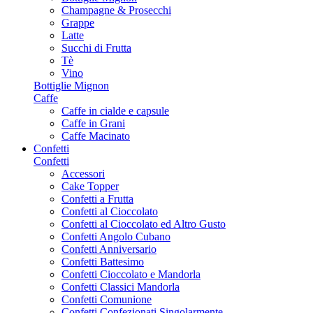
Champagne & Prosecchi
Grappe
Latte
Succhi di Frutta
Tè
Vino
Bottiglie Mignon
Caffe
Caffe in cialde e capsule
Caffe in Grani
Caffe Macinato
Confetti
Confetti
Accessori
Cake Topper
Confetti a Frutta
Confetti al Cioccolato
Confetti al Cioccolato ed Altro Gusto
Confetti Angolo Cubano
Confetti Anniversario
Confetti Battesimo
Confetti Cioccolato e Mandorla
Confetti Classici Mandorla
Confetti Comunione
Confetti Confezionati Singolarmente