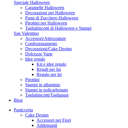
Speciale Halloween
Caramelle Halloween
Decorazioni per Halloween
Pasta di Zucchero Halloween
Pirottini per Halloween
Tagliabiscotti di Halloween e Stampi
San Valentino
Accessori/Attrezzature
Confezionamento
Decorazioni/Cake Design
Dolcezze Varie
Idee regalo
Kit e idee regalo
Regali per lui
Regalo per lei
Pirottini
Stampi in alluminio
Stampi in policarbonato
Tagliabiscotti/Tagliapast
Blog
Pasticceria
Cake Design
Accessori per Fiori
Addensanti