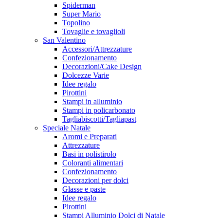
Spiderman
Super Mario
Topolino
Tovaglie e tovaglioli
San Valentino
Accessori/Attrezzature
Confezionamento
Decorazioni/Cake Design
Dolcezze Varie
Idee regalo
Pirottini
Stampi in alluminio
Stampi in policarbonato
Tagliabiscotti/Tagliapast
Speciale Natale
Aromi e Preparati
Attrezzature
Basi in polistirolo
Coloranti alimentari
Confezionamento
Decorazioni per dolci
Glasse e paste
Idee regalo
Pirottini
Stampi Alluminio Dolci di Natale