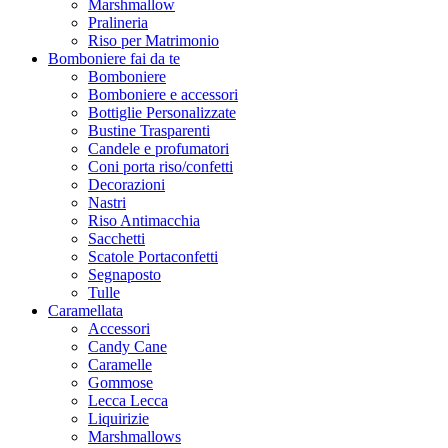
Marshmallow
Pralineria
Riso per Matrimonio
Bomboniere fai da te
Bomboniere
Bomboniere e accessori
Bottiglie Personalizzate
Bustine Trasparenti
Candele e profumatori
Coni porta riso/confetti
Decorazioni
Nastri
Riso Antimacchia
Sacchetti
Scatole Portaconfetti
Segnaposto
Tulle
Caramellata
Accessori
Candy Cane
Caramelle
Gommose
Lecca Lecca
Liquirizie
Marshmallows