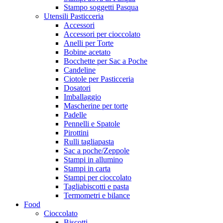
Stampo soggetti Pasqua
Utensili Pasticceria
Accessori
Accessori per cioccolato
Anelli per Torte
Bobine acetato
Bocchette per Sac a Poche
Candeline
Ciotole per Pasticceria
Dosatori
Imballaggio
Mascherine per torte
Padelle
Pennelli e Spatole
Pirottini
Rulli tagliapasta
Sac a poche/Zeppole
Stampi in allumino
Stampi in carta
Stampi per cioccolato
Tagliabiscotti e pasta
Termometri e bilance
Food
Cioccolato
Biscotti