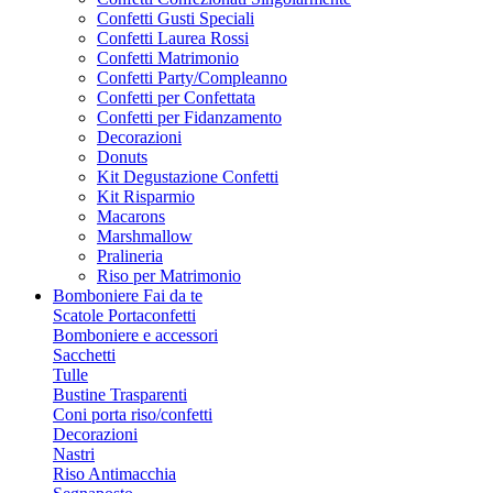
Confetti Gusti Speciali
Confetti Laurea Rossi
Confetti Matrimonio
Confetti Party/Compleanno
Confetti per Confettata
Confetti per Fidanzamento
Decorazioni
Donuts
Kit Degustazione Confetti
Kit Risparmio
Macarons
Marshmallow
Pralineria
Riso per Matrimonio
Bomboniere Fai da te
Scatole Portaconfetti
Bomboniere e accessori
Sacchetti
Tulle
Bustine Trasparenti
Coni porta riso/confetti
Decorazioni
Nastri
Riso Antimacchia