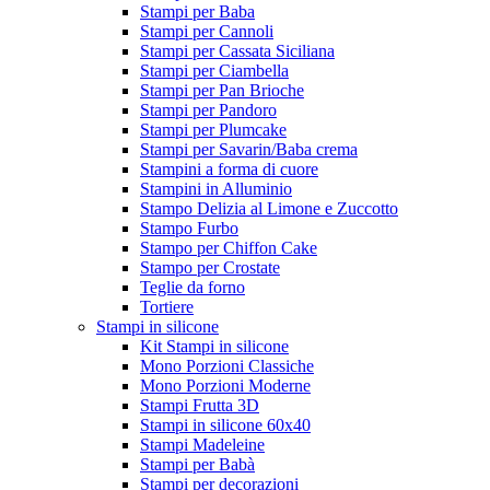
Stampi per Baba
Stampi per Cannoli
Stampi per Cassata Siciliana
Stampi per Ciambella
Stampi per Pan Brioche
Stampi per Pandoro
Stampi per Plumcake
Stampi per Savarin/Baba crema
Stampini a forma di cuore
Stampini in Alluminio
Stampo Delizia al Limone e Zuccotto
Stampo Furbo
Stampo per Chiffon Cake
Stampo per Crostate
Teglie da forno
Tortiere
Stampi in silicone
Kit Stampi in silicone
Mono Porzioni Classiche
Mono Porzioni Moderne
Stampi Frutta 3D
Stampi in silicone 60x40
Stampi Madeleine
Stampi per Babà
Stampi per decorazioni