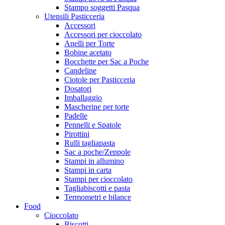
Stampo soggetti Pasqua
Utensili Pasticceria
Accessori
Accessori per cioccolato
Anelli per Torte
Bobine acetato
Bocchette per Sac a Poche
Candeline
Ciotole per Pasticceria
Dosatori
Imballaggio
Mascherine per torte
Padelle
Pennelli e Spatole
Pirottini
Rulli tagliapasta
Sac a poche/Zeppole
Stampi in allumino
Stampi in carta
Stampi per cioccolato
Tagliabiscotti e pasta
Termometri e bilance
Food
Cioccolato
Biscotti