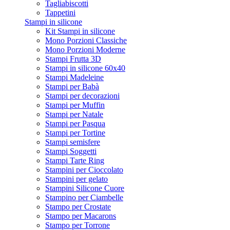
Tagliabiscotti
Tappetini
Stampi in silicone
Kit Stampi in silicone
Mono Porzioni Classiche
Mono Porzioni Moderne
Stampi Frutta 3D
Stampi in silicone 60x40
Stampi Madeleine
Stampi per Babà
Stampi per decorazioni
Stampi per Muffin
Stampi per Natale
Stampi per Pasqua
Stampi per Tortine
Stampi semisfere
Stampi Soggetti
Stampi Tarte Ring
Stampini per Cioccolato
Stampini per gelato
Stampini Silicone Cuore
Stampino per Ciambelle
Stampo per Crostate
Stampo per Macarons
Stampo per Torrone