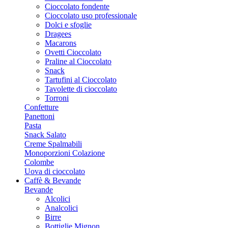
Cioccolato fondente
Cioccolato uso professionale
Dolci e sfoglie
Dragees
Macarons
Ovetti Cioccolato
Praline al Cioccolato
Snack
Tartufini al Cioccolato
Tavolette di cioccolato
Torroni
Confetture
Panettoni
Pasta
Snack Salato
Creme Spalmabili
Monoporzioni Colazione
Colombe
Uova di cioccolato
Caffè & Bevande
Bevande
Alcolici
Analcolici
Birre
Bottiglie Mignon