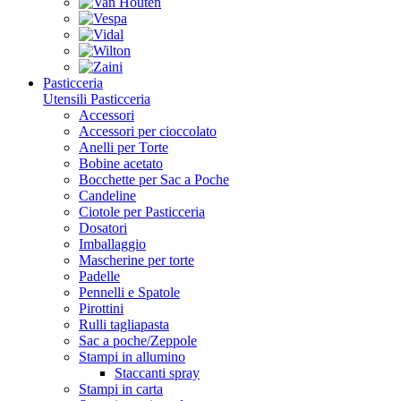
Pasticceria
Utensili Pasticceria
Accessori
Accessori per cioccolato
Anelli per Torte
Bobine acetato
Bocchette per Sac a Poche
Candeline
Ciotole per Pasticceria
Dosatori
Imballaggio
Mascherine per torte
Padelle
Pennelli e Spatole
Pirottini
Rulli tagliapasta
Sac a poche/Zeppole
Stampi in allumino
Staccanti spray
Stampi in carta