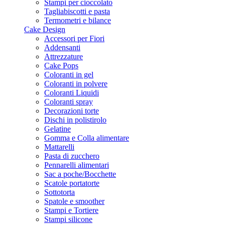
Stampi per cioccolato
Tagliabiscotti e pasta
Termometri e bilance
Cake Design
Accessori per Fiori
Addensanti
Attrezzature
Cake Pops
Coloranti in gel
Coloranti in polvere
Coloranti Liquidi
Coloranti spray
Decorazioni torte
Dischi in polistirolo
Gelatine
Gomma e Colla alimentare
Mattarelli
Pasta di zucchero
Pennarelli alimentari
Sac a poche/Bocchette
Scatole portatorte
Sottotorta
Spatole e smoother
Stampi e Tortiere
Stampi silicone