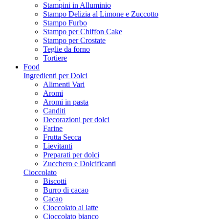
Stampini in Alluminio
Stampo Delizia al Limone e Zuccotto
Stampo Furbo
Stampo per Chiffon Cake
Stampo per Crostate
Teglie da forno
Tortiere
Food
Ingredienti per Dolci
Alimenti Vari
Aromi
Aromi in pasta
Canditi
Decorazioni per dolci
Farine
Frutta Secca
Lievitanti
Preparati per dolci
Zucchero e Dolcificanti
Cioccolato
Biscotti
Burro di cacao
Cacao
Cioccolato al latte
Cioccolato bianco