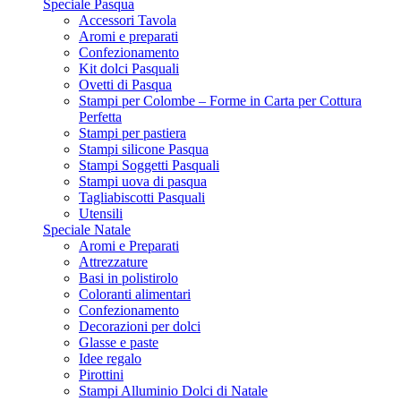
Speciale Pasqua
Accessori Tavola
Aromi e preparati
Confezionamento
Kit dolci Pasquali
Ovetti di Pasqua
Stampi per Colombe – Forme in Carta per Cottura
Perfetta
Stampi per pastiera
Stampi silicone Pasqua
Stampi Soggetti Pasquali
Stampi uova di pasqua
Tagliabiscotti Pasquali
Utensili
Speciale Natale
Aromi e Preparati
Attrezzature
Basi in polistirolo
Coloranti alimentari
Confezionamento
Decorazioni per dolci
Glasse e paste
Idee regalo
Pirottini
Stampi Alluminio Dolci di Natale