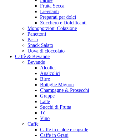
Farine
Frutta Secca
Lievitanti
Preparati per dolci
Zucchero e Dolcificanti
Monoporzioni Colazione
Panettoni
Pasta
Snack Salato
Uova di cioccolato
Caffè & Bevande
Bevande
Alcolici
Analcolici
Birre
Bottiglie Mignon
Champagne & Prosecchi
Grappe
Latte
Succhi di Frutta
Tè
Vino
Caffe
Caffe in cialde e capsule
Caffe in Grani