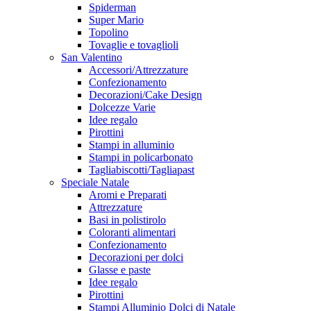
Spiderman
Super Mario
Topolino
Tovaglie e tovaglioli
San Valentino
Accessori/Attrezzature
Confezionamento
Decorazioni/Cake Design
Dolcezze Varie
Idee regalo
Pirottini
Stampi in alluminio
Stampi in policarbonato
Tagliabiscotti/Tagliapast
Speciale Natale
Aromi e Preparati
Attrezzature
Basi in polistirolo
Coloranti alimentari
Confezionamento
Decorazioni per dolci
Glasse e paste
Idee regalo
Pirottini
Stampi Alluminio Dolci di Natale