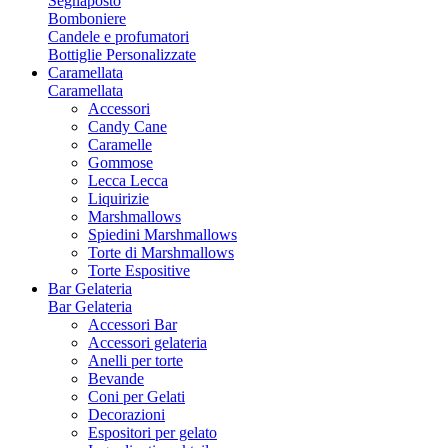
Segnaposto
Bomboniere
Candele e profumatori
Bottiglie Personalizzate
Caramellata
Caramellata
Accessori
Candy Cane
Caramelle
Gommose
Lecca Lecca
Liquirizie
Marshmallows
Spiedini Marshmallows
Torte di Marshmallows
Torte Espositive
Bar Gelateria
Bar Gelateria
Accessori Bar
Accessori gelateria
Anelli per torte
Bevande
Coni per Gelati
Decorazioni
Espositori per gelato