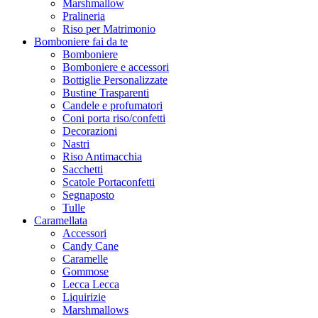
Marshmallow
Pralineria
Riso per Matrimonio
Bomboniere fai da te
Bomboniere
Bomboniere e accessori
Bottiglie Personalizzate
Bustine Trasparenti
Candele e profumatori
Coni porta riso/confetti
Decorazioni
Nastri
Riso Antimacchia
Sacchetti
Scatole Portaconfetti
Segnaposto
Tulle
Caramellata
Accessori
Candy Cane
Caramelle
Gommose
Lecca Lecca
Liquirizie
Marshmallows