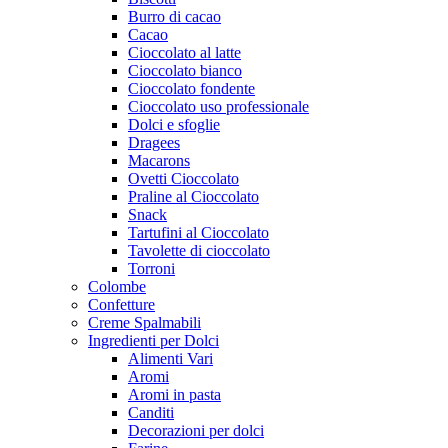
Burro di cacao
Cacao
Cioccolato al latte
Cioccolato bianco
Cioccolato fondente
Cioccolato uso professionale
Dolci e sfoglie
Dragees
Macarons
Ovetti Cioccolato
Praline al Cioccolato
Snack
Tartufini al Cioccolato
Tavolette di cioccolato
Torroni
Colombe
Confetture
Creme Spalmabili
Ingredienti per Dolci
Alimenti Vari
Aromi
Aromi in pasta
Canditi
Decorazioni per dolci