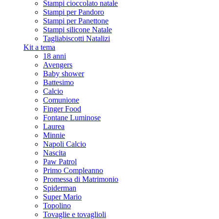
Stampi cioccolato natale
Stampi per Pandoro
Stampi per Panettone
Stampi silicone Natale
Tagliabiscotti Natalizi
Kit a tema
18 anni
Avengers
Baby shower
Battesimo
Calcio
Comunione
Finger Food
Fontane Luminose
Laurea
Minnie
Napoli Calcio
Nascita
Paw Patrol
Primo Compleanno
Promessa di Matrimonio
Spiderman
Super Mario
Topolino
Tovaglie e tovaglioli