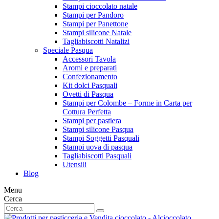
Stampi cioccolato natale
Stampi per Pandoro
Stampi per Panettone
Stampi silicone Natale
Tagliabiscotti Natalizi
Speciale Pasqua
Accessori Tavola
Aromi e preparati
Confezionamento
Kit dolci Pasquali
Ovetti di Pasqua
Stampi per Colombe – Forme in Carta per
Cottura Perfetta
Stampi per pastiera
Stampi silicone Pasqua
Stampi Soggetti Pasquali
Stampi uova di pasqua
Tagliabiscotti Pasquali
Utensili
Blog
Menu
Cerca