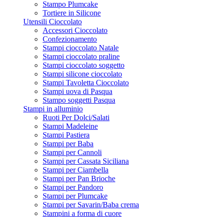
Stampo Plumcake
Tortiere in Silicone
Utensili Cioccolato
Accessori Cioccolato
Confezionamento
Stampi cioccolato Natale
Stampi cioccolato praline
Stampi cioccolato soggetto
Stampi silicone cioccolato
Stampi Tavoletta Cioccolato
Stampi uova di Pasqua
Stampo soggetti Pasqua
Stampi in alluminio
Ruoti Per Dolci/Salati
Stampi Madeleine
Stampi Pastiera
Stampi per Baba
Stampi per Cannoli
Stampi per Cassata Siciliana
Stampi per Ciambella
Stampi per Pan Brioche
Stampi per Pandoro
Stampi per Plumcake
Stampi per Savarin/Baba crema
Stampini a forma di cuore