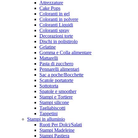
Attrezzature
Cake Pops
Coloranti in gel
Coloranti in polvere
Coloranti Liquidi
Coloranti spray
Decorazioni torte
Dischi in polistirolo
Gelatine
Gomma e Colla alimentare
Mattarelli
Pasta di zucchero
Pennarelli alimentari
Sac a poche/Bocchette
Scatole portatorte
Sottotorta
Spatole e smoother
Stampi e Tortiere
Stampi silicone
Tagliabiscotti
Tappetini
Stampi in alluminio
Ruoti Per Dolci/Salati
Stampi Madeleine
Stampi Pastiera