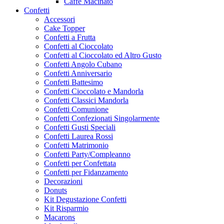
Caffe Macinato
Confetti
Accessori
Cake Topper
Confetti a Frutta
Confetti al Cioccolato
Confetti al Cioccolato ed Altro Gusto
Confetti Angolo Cubano
Confetti Anniversario
Confetti Battesimo
Confetti Cioccolato e Mandorla
Confetti Classici Mandorla
Confetti Comunione
Confetti Confezionati Singolarmente
Confetti Gusti Speciali
Confetti Laurea Rossi
Confetti Matrimonio
Confetti Party/Compleanno
Confetti per Confettata
Confetti per Fidanzamento
Decorazioni
Donuts
Kit Degustazione Confetti
Kit Risparmio
Macarons