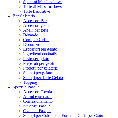
Spiedini Marshmallows
Torte di Marshmallows
Torte Espositive
Bar Gelateria
Accessori Bar
Accessori gelateria
Anelli per torte
Bevande
Coni per Gelati
Decorazioni
Espositori per gelato
Ingredienti cocktails
Paste per gelato
Preparati per gelati
Prodotti per gelateria
Stampi per gelato
Stampi per Torte Gelato
Topping
Speciale Pasqua
Accessori Tavola
Aromi e preparati
Confezionamento
Kit dolci Pasquali
Ovetti di Pasqua
Stampi per Colombe – Forme in Carta per Cottura