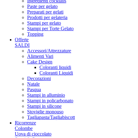
Ingredienti cocktails
Paste per gelato
Preparati per gelati
Prodotti per gelateria
Stampi per gelato
Stampi per Torte Gelato
Topping
Offerte
SALDI
Accessori/Attrezzature
Alimenti Vari
Cake Design
Coloranti liquidi
Coloranti Liquidi
Decorazioni
Natale
Pasqua
Stampi in alluminio
Stampi in policarbonato
Stampi in silicone
Stoviglie monouso
Tagliapasta/Tagliabiscott
Ricorrenze
Colombe
Uova di cioccolato