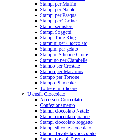
Stampi per Muffin
Stampi per Natale
Stampi per Pasqua
Stampi per Tortine
Stampi semisfere
Stampi Soggetti
Stampi Tarte Ring
Stampini per Cioccolato
Stampini per gelato
Stampini Silicone Cuore
Stampino per Ciambelle
Stampo per Crostate
Stampo per Macarons
Stampo per Torrone
Stampo Plumcake
Tortiere in Silicone
Utensili Cioccolato
Accessori Cioccolato
Confezionamento
Stampi cioccolato Natale
Stampi cioccolato praline
Stampi cioccolato soggetto
Stampi silicone cioccolato
Stampi Tavoletta Cioccolato
Stampi uova di Pasqua