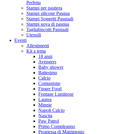
Perfetta
Stampi per pastiera
Stampi silicone Pasqua
Stampi Soggetti Pasquali
Stampi uova di pasqua
Tagliabiscotti Pasquali
Utensili
Eventi
Allestimenti
Kit a tema
18 anni
Avengers
Baby shower
Battesimo
Calcio
Comunione
Finger Food
Fontane Luminose
Laurea
Minnie
Napoli Calcio
Nascita
Paw Patrol
Primo Compleanno
Promessa di Matrimonio