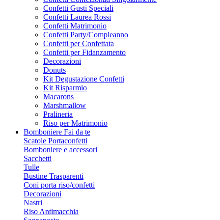
Confetti Gusti Speciali
Confetti Laurea Rossi
Confetti Matrimonio
Confetti Party/Compleanno
Confetti per Confettata
Confetti per Fidanzamento
Decorazioni
Donuts
Kit Degustazione Confetti
Kit Risparmio
Macarons
Marshmallow
Pralineria
Riso per Matrimonio
Bomboniere Fai da te
Scatole Portaconfetti
Bomboniere e accessori
Sacchetti
Tulle
Bustine Trasparenti
Coni porta riso/confetti
Decorazioni
Nastri
Riso Antimacchia