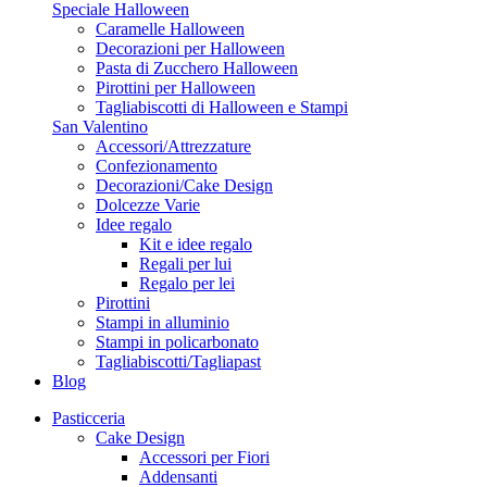
Speciale Halloween
Caramelle Halloween
Decorazioni per Halloween
Pasta di Zucchero Halloween
Pirottini per Halloween
Tagliabiscotti di Halloween e Stampi
San Valentino
Accessori/Attrezzature
Confezionamento
Decorazioni/Cake Design
Dolcezze Varie
Idee regalo
Kit e idee regalo
Regali per lui
Regalo per lei
Pirottini
Stampi in alluminio
Stampi in policarbonato
Tagliabiscotti/Tagliapast
Blog
Pasticceria
Cake Design
Accessori per Fiori
Addensanti