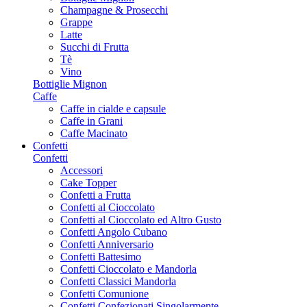
Champagne & Prosecchi
Grappe
Latte
Succhi di Frutta
Tè
Vino
Bottiglie Mignon
Caffe
Caffe in cialde e capsule
Caffe in Grani
Caffe Macinato
Confetti
Confetti
Accessori
Cake Topper
Confetti a Frutta
Confetti al Cioccolato
Confetti al Cioccolato ed Altro Gusto
Confetti Angolo Cubano
Confetti Anniversario
Confetti Battesimo
Confetti Cioccolato e Mandorla
Confetti Classici Mandorla
Confetti Comunione
Confetti Confezionati Singolarmente