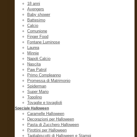
18 anni
Avengers
Baby shower
Battesimo
Calcio
Comunione
Finger Food
Fontane Luminose
Laurea
Minnie
Napoli Calcio
Nascita
Paw Patrol
Primo Compleanno
Promessa di Matrimonio
Spiderman
Super Mario
Topolino
Tovaglie e tovaglioli
Speciale Halloween
Caramelle Halloween
Decorazioni per Halloween
Pasta di Zucchero Halloween
Pirottini per Halloween
Tagliabiscotti di Halloween e Stampi