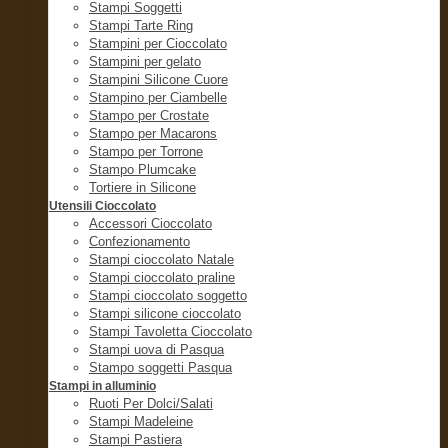
Stampi Soggetti
Stampi Tarte Ring
Stampini per Cioccolato
Stampini per gelato
Stampini Silicone Cuore
Stampino per Ciambelle
Stampo per Crostate
Stampo per Macarons
Stampo per Torrone
Stampo Plumcake
Tortiere in Silicone
Utensili Cioccolato
Accessori Cioccolato
Confezionamento
Stampi cioccolato Natale
Stampi cioccolato praline
Stampi cioccolato soggetto
Stampi silicone cioccolato
Stampi Tavoletta Cioccolato
Stampi uova di Pasqua
Stampo soggetti Pasqua
Stampi in alluminio
Ruoti Per Dolci/Salati
Stampi Madeleine
Stampi Pastiera