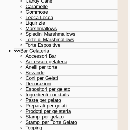
Candy Cane
Caramelle
Gommose
Lecca Lecca
Liquirizie
Marshmallows
Spiedini Marshmallows
Torte di Marshmallows
Torte Espositive
Bar Gelateria
Accessori Bar
Accessori gelateria
Anelli per torte
Bevande
Coni per Gelati
Decorazioni
Espositori per gelato
Ingredienti cocktails
Paste per gelato
Preparati per gelati
Prodotti per gelateria
Stampi per gelato
Stampi per Torte Gelato
Topping