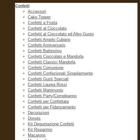
Confetti
Accessori
Cake Topper
Confetti a Frutta
Confetti al Cioccolato
Confetti al Cioccolato ed Altro Gusto
Confetti Angolo Cubano
Confetti Anniversario
Confetti Battesimo
Confetti Cioccolato e Mandorla
Confetti Classici Mandorla
Confetti Comunione
Confetti Confezionati Singolarmente
Confetti Gusti Speciali
Confetti Laurea Rossi
Confetti Matrimonio
Confetti Party/Compleanno
Confetti per Confettata
Confetti per Fidanzamento
Decorazioni
Donuts
Kit Degustazione Confetti
Kit Risparmio
Macarons