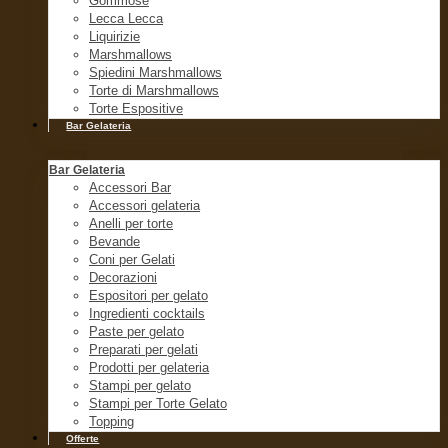
Gommose
Lecca Lecca
Liquirizie
Marshmallows
Spiedini Marshmallows
Torte di Marshmallows
Torte Espositive
Bar Gelateria
Bar Gelateria
Accessori Bar
Accessori gelateria
Anelli per torte
Bevande
Coni per Gelati
Decorazioni
Espositori per gelato
Ingredienti cocktails
Paste per gelato
Preparati per gelati
Prodotti per gelateria
Stampi per gelato
Stampi per Torte Gelato
Topping
Offerte