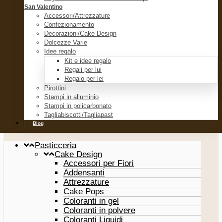
San Valentino
Accessori/Attrezzature
Confezionamento
Decorazioni/Cake Design
Dolcezze Varie
Idee regalo
Kit e idee regalo
Regali per lui
Regalo per lei
Pirottini
Stampi in alluminio
Stampi in policarbonato
Tagliabiscotti/Tagliapast
Blog
Pasticceria
Cake Design
Accessori per Fiori
Addensanti
Attrezzature
Cake Pops
Coloranti in gel
Coloranti in polvere
Coloranti Liquidi