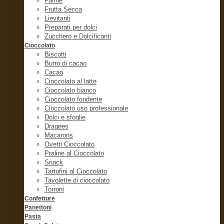
Farine
Frutta Secca
Lievitanti
Preparati per dolci
Zucchero e Dolcificanti
Cioccolato
Biscotti
Burro di cacao
Cacao
Cioccolato al latte
Cioccolato bianco
Cioccolato fondente
Cioccolato uso professionale
Dolci e sfoglie
Dragees
Macarons
Ovetti Cioccolato
Praline al Cioccolato
Snack
Tartufini al Cioccolato
Tavolette di cioccolato
Torroni
Confetture
Panettoni
Pasta