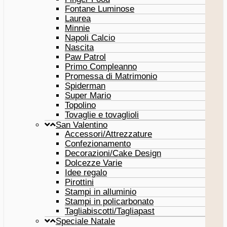
Fontane Luminose
Laurea
Minnie
Napoli Calcio
Nascita
Paw Patrol
Primo Compleanno
Promessa di Matrimonio
Spiderman
Super Mario
Topolino
Tovaglie e tovaglioli
San Valentino
Accessori/Attrezzature
Confezionamento
Decorazioni/Cake Design
Dolcezze Varie
Idee regalo
Pirottini
Stampi in alluminio
Stampi in policarbonato
Tagliabiscotti/Tagliapast
Speciale Natale