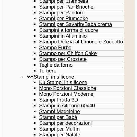
Stampi per Ciambella
Stampi per Pan Brioche
Stampi per Pandoro
Stampi per Plumcake
Stampi per Savarin/Baba crema
Stampini a forma di cuore
Stampini in Alluminio
Stampo Delizia al Limone e Zuccotto
Stampo Furbo
Stampo per Chiffon Cake
Stampo per Crostate
Teglie da forno
Tortiere
Stampi in silicone
Kit Stampi in silicone
Mono Porzioni Classiche
Mono Porzioni Moderne
Stampi Frutta 3D
Stampi in silicone 60x40
Stampi Madeleine
Stampi per Babà
Stampi per decorazioni
Stampi per Muffin
Stampi per Natale