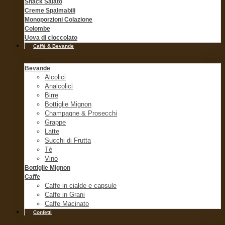
Snack Salato
Creme Spalmabili
Monoporzioni Colazione
Colombe
Uova di cioccolato
Caffè & Bevande
Bevande
Alcolici
Analcolici
Birre
Bottiglie Mignon
Champagne & Prosecchi
Grappe
Latte
Succhi di Frutta
Tè
Vino
Bottiglie Mignon
Caffe
Caffe in cialde e capsule
Caffe in Grani
Caffe Macinato
Confetti