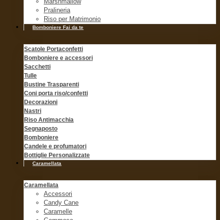
Marshmallow
Pralineria
Riso per Matrimonio
Bomboniere Fai da te
Scatole Portaconfetti
Bomboniere e accessori
Sacchetti
Tulle
Bustine Trasparenti
Coni porta riso/confetti
Decorazioni
Nastri
Riso Antimacchia
Segnaposto
Bomboniere
Candele e profumatori
Bottiglie Personalizzate
Caramellata
Caramellata
Accessori
Candy Cane
Caramelle