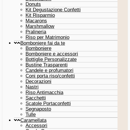
Donuts
Kit Degustazione Confetti
Kit Risparmio
Macarons
Marshmallow
Pralineria
Riso per Matrimonio
Bomboniere fai da te
Bomboniere
Bomboniere e accessori
Bottiglie Personalizzate
Bustine Trasparenti
Candele e profumatori
Coni porta riso/confetti
Decorazioni
Nastri
Riso Antimacchia
Sacchetti
Scatole Portaconfetti
Segnaposto
Tulle
Caramellata
Accessori