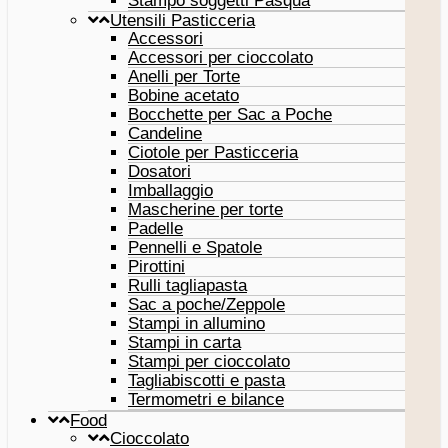
Stampo soggetti Pasqua
Utensili Pasticceria
Accessori
Accessori per cioccolato
Anelli per Torte
Bobine acetato
Bocchette per Sac a Poche
Candeline
Ciotole per Pasticceria
Dosatori
Imballaggio
Mascherine per torte
Padelle
Pennelli e Spatole
Pirottini
Rulli tagliapasta
Sac a poche/Zeppole
Stampi in allumino
Stampi in carta
Stampi per cioccolato
Tagliabiscotti e pasta
Termometri e bilance
Food
Cioccolato