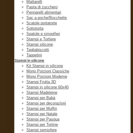
Mattarelli
Pasta di zucchero
Pennarelli alimentari
Sac a poche/Bocchette
Scatole portatorte
Sottotorta
Spatole e smoother
Stampi e Tortiere
Stampi silicone
Tagliabiscotti
Tappetini
Stampi in silicone
Kit Stampi in silicone
Mono Porzioni Classiche
Mono Porzioni Moderne
Stampi Frutta 3D
Stampi in silicone 60x40
Stampi Madeleine
Stampi per Babà
Stampi per decorazioni
Stampi per Muffin
Stampi per Natale
Stampi per Pasqua
Stampi per Tortine
Stampi semisfere