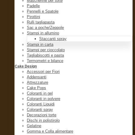
Mascherine per torte
Padelle
Pennelli e Spatole
Pirottini
Rulli tagliapasta
Sac a poche/Zeppole
Stampi in allumino
Staccanti spray
Stampi in carta
Stampi per cioccolato
Tagliabiscotti e pasta
Termometri e bilance
Cake Design
Accessori per Fiori
Addensanti
Attrezzature
Cake Pops
Coloranti in gel
Coloranti in polvere
Coloranti Liquidi
Coloranti spray
Decorazioni torte
Dischi in polistirolo
Gelatine
Gomma e Colla alimentare