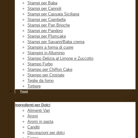
Stampi per Baba
Stampi per Cannoli
Stampi per Cassata Siciliana
Stampi per Ciambella
Stampi per Pan Brioche
Stampi per Pandoro
Stampi per Plumcake
Stampi per Savarin/Baba crema
Stampini a forma di cuore
Stampini in Alluminio
Stampo Delizia al Limone e Zuccotto
Stampo Furbo
Stampo per Chiffon Cake
Stampo per Crostate
Teglie da forno
Tortiere
Food
Ingredienti per Dolci
Alimenti Vari
Aromi
Aromi in pasta
Canditi
Decorazioni per dolci