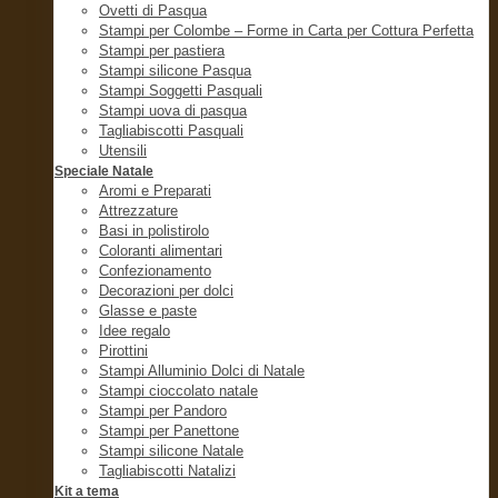
Ovetti di Pasqua
Stampi per Colombe – Forme in Carta per Cottura Perfetta
Stampi per pastiera
Stampi silicone Pasqua
Stampi Soggetti Pasquali
Stampi uova di pasqua
Tagliabiscotti Pasquali
Utensili
Speciale Natale
Aromi e Preparati
Attrezzature
Basi in polistirolo
Coloranti alimentari
Confezionamento
Decorazioni per dolci
Glasse e paste
Idee regalo
Pirottini
Stampi Alluminio Dolci di Natale
Stampi cioccolato natale
Stampi per Pandoro
Stampi per Panettone
Stampi silicone Natale
Tagliabiscotti Natalizi
Kit a tema