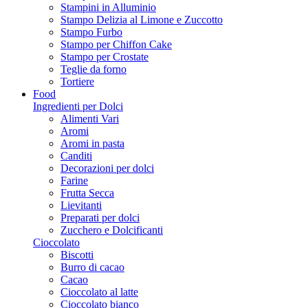
Stampini in Alluminio
Stampo Delizia al Limone e Zuccotto
Stampo Furbo
Stampo per Chiffon Cake
Stampo per Crostate
Teglie da forno
Tortiere
Food
Ingredienti per Dolci
Alimenti Vari
Aromi
Aromi in pasta
Canditi
Decorazioni per dolci
Farine
Frutta Secca
Lievitanti
Preparati per dolci
Zucchero e Dolcificanti
Cioccolato
Biscotti
Burro di cacao
Cacao
Cioccolato al latte
Cioccolato bianco