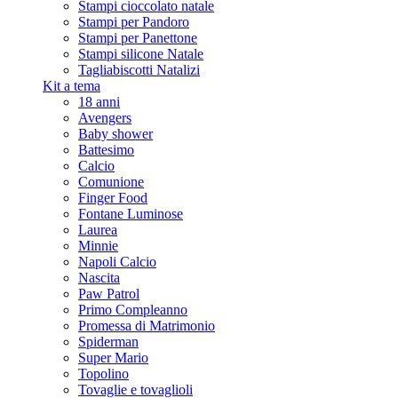
Stampi cioccolato natale
Stampi per Pandoro
Stampi per Panettone
Stampi silicone Natale
Tagliabiscotti Natalizi
Kit a tema
18 anni
Avengers
Baby shower
Battesimo
Calcio
Comunione
Finger Food
Fontane Luminose
Laurea
Minnie
Napoli Calcio
Nascita
Paw Patrol
Primo Compleanno
Promessa di Matrimonio
Spiderman
Super Mario
Topolino
Tovaglie e tovaglioli