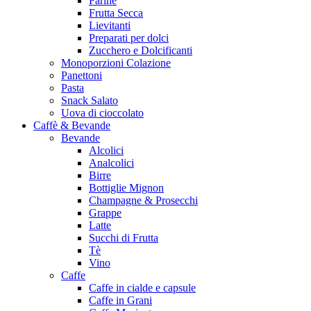
Farine
Frutta Secca
Lievitanti
Preparati per dolci
Zucchero e Dolcificanti
Monoporzioni Colazione
Panettoni
Pasta
Snack Salato
Uova di cioccolato
Caffè & Bevande
Bevande
Alcolici
Analcolici
Birre
Bottiglie Mignon
Champagne & Prosecchi
Grappe
Latte
Succhi di Frutta
Tè
Vino
Caffe
Caffe in cialde e capsule
Caffe in Grani