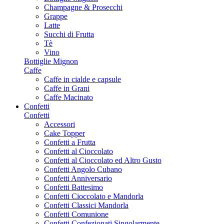
Champagne & Prosecchi
Grappe
Latte
Succhi di Frutta
Tè
Vino
Bottiglie Mignon
Caffe
Caffe in cialde e capsule
Caffe in Grani
Caffe Macinato
Confetti
Confetti
Accessori
Cake Topper
Confetti a Frutta
Confetti al Cioccolato
Confetti al Cioccolato ed Altro Gusto
Confetti Angolo Cubano
Confetti Anniversario
Confetti Battesimo
Confetti Cioccolato e Mandorla
Confetti Classici Mandorla
Confetti Comunione
Confetti Confezionati Singolarmente