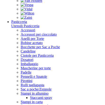
Pasticceria
Utensili Pasticceria
Accessori
Accessori per cioccolato
Anelli per Torte
Bobine acetato
Bocchette per Sac a Poche
Candeline
Ciotole per Pasticceria
Dosatori
Imballaggio
Mascherine per torte
Padelle
Pennelli e Spatole
Pirottini
Rulli tagliapasta
Sac a poche/Zeppole
Stampi in allumino
Staccanti spray
Stampi in carta