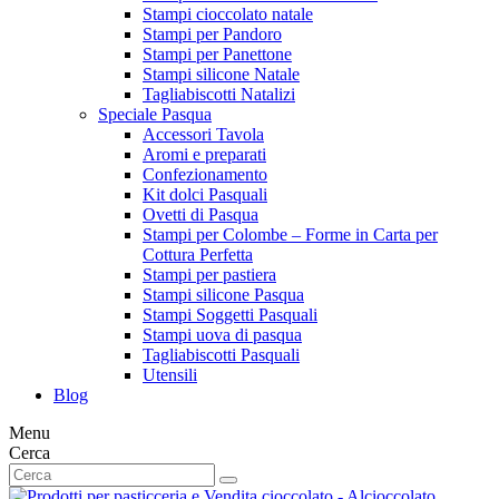
Stampi cioccolato natale
Stampi per Pandoro
Stampi per Panettone
Stampi silicone Natale
Tagliabiscotti Natalizi
Speciale Pasqua
Accessori Tavola
Aromi e preparati
Confezionamento
Kit dolci Pasquali
Ovetti di Pasqua
Stampi per Colombe – Forme in Carta per
Cottura Perfetta
Stampi per pastiera
Stampi silicone Pasqua
Stampi Soggetti Pasquali
Stampi uova di pasqua
Tagliabiscotti Pasquali
Utensili
Blog
Menu
Cerca