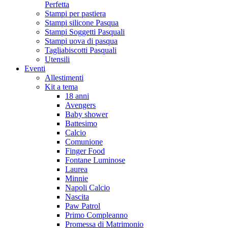
Perfetta
Stampi per pastiera
Stampi silicone Pasqua
Stampi Soggetti Pasquali
Stampi uova di pasqua
Tagliabiscotti Pasquali
Utensili
Eventi
Allestimenti
Kit a tema
18 anni
Avengers
Baby shower
Battesimo
Calcio
Comunione
Finger Food
Fontane Luminose
Laurea
Minnie
Napoli Calcio
Nascita
Paw Patrol
Primo Compleanno
Promessa di Matrimonio