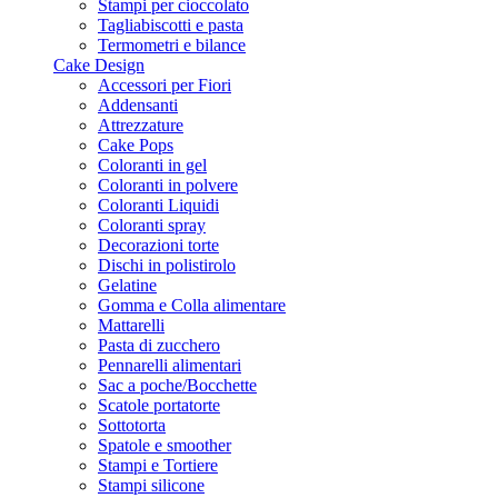
Stampi per cioccolato
Tagliabiscotti e pasta
Termometri e bilance
Cake Design
Accessori per Fiori
Addensanti
Attrezzature
Cake Pops
Coloranti in gel
Coloranti in polvere
Coloranti Liquidi
Coloranti spray
Decorazioni torte
Dischi in polistirolo
Gelatine
Gomma e Colla alimentare
Mattarelli
Pasta di zucchero
Pennarelli alimentari
Sac a poche/Bocchette
Scatole portatorte
Sottotorta
Spatole e smoother
Stampi e Tortiere
Stampi silicone