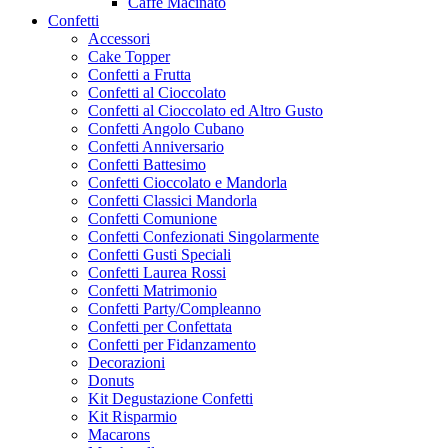
Caffe Macinato
Confetti
Accessori
Cake Topper
Confetti a Frutta
Confetti al Cioccolato
Confetti al Cioccolato ed Altro Gusto
Confetti Angolo Cubano
Confetti Anniversario
Confetti Battesimo
Confetti Cioccolato e Mandorla
Confetti Classici Mandorla
Confetti Comunione
Confetti Confezionati Singolarmente
Confetti Gusti Speciali
Confetti Laurea Rossi
Confetti Matrimonio
Confetti Party/Compleanno
Confetti per Confettata
Confetti per Fidanzamento
Decorazioni
Donuts
Kit Degustazione Confetti
Kit Risparmio
Macarons