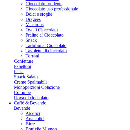
Cioccolato fondente
Cioccolato uso professionale
Dolci e sfoglie
Dragees
Macarons
Ovetti Cioccolato
Praline al Cioccolato
Snack
Tartufini al Cioccolato
Tavolette di cioccolato
Torroni
Confetture
Panettoni
Pasta
Snack Salato
Creme Spalmabili
Monoporzioni Colazione
Colombe
Uova di cioccolato
Caffè & Bevande
Bevande
Alcolici
Analcolici
Birre
Bottiglie Mignon