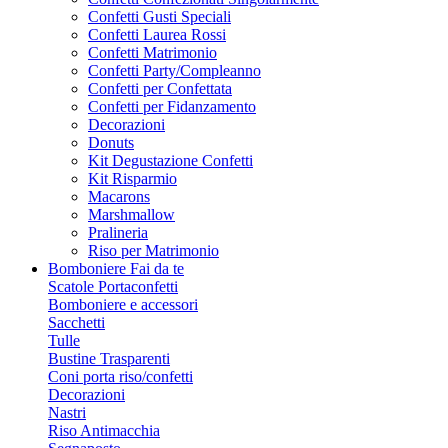
Confetti Gusti Speciali
Confetti Laurea Rossi
Confetti Matrimonio
Confetti Party/Compleanno
Confetti per Confettata
Confetti per Fidanzamento
Decorazioni
Donuts
Kit Degustazione Confetti
Kit Risparmio
Macarons
Marshmallow
Pralineria
Riso per Matrimonio
Bomboniere Fai da te
Scatole Portaconfetti
Bomboniere e accessori
Sacchetti
Tulle
Bustine Trasparenti
Coni porta riso/confetti
Decorazioni
Nastri
Riso Antimacchia