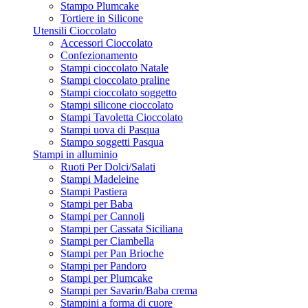
Stampo Plumcake
Tortiere in Silicone
Utensili Cioccolato
Accessori Cioccolato
Confezionamento
Stampi cioccolato Natale
Stampi cioccolato praline
Stampi cioccolato soggetto
Stampi silicone cioccolato
Stampi Tavoletta Cioccolato
Stampi uova di Pasqua
Stampo soggetti Pasqua
Stampi in alluminio
Ruoti Per Dolci/Salati
Stampi Madeleine
Stampi Pastiera
Stampi per Baba
Stampi per Cannoli
Stampi per Cassata Siciliana
Stampi per Ciambella
Stampi per Pan Brioche
Stampi per Pandoro
Stampi per Plumcake
Stampi per Savarin/Baba crema
Stampini a forma di cuore