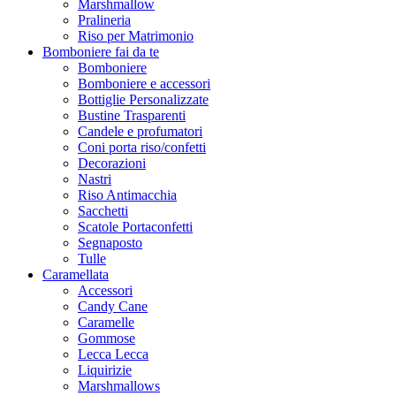
Marshmallow
Pralineria
Riso per Matrimonio
Bomboniere fai da te
Bomboniere
Bomboniere e accessori
Bottiglie Personalizzate
Bustine Trasparenti
Candele e profumatori
Coni porta riso/confetti
Decorazioni
Nastri
Riso Antimacchia
Sacchetti
Scatole Portaconfetti
Segnaposto
Tulle
Caramellata
Accessori
Candy Cane
Caramelle
Gommose
Lecca Lecca
Liquirizie
Marshmallows