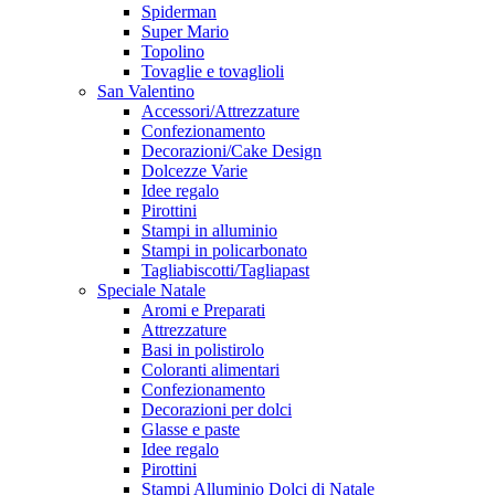
Spiderman
Super Mario
Topolino
Tovaglie e tovaglioli
San Valentino
Accessori/Attrezzature
Confezionamento
Decorazioni/Cake Design
Dolcezze Varie
Idee regalo
Pirottini
Stampi in alluminio
Stampi in policarbonato
Tagliabiscotti/Tagliapast
Speciale Natale
Aromi e Preparati
Attrezzature
Basi in polistirolo
Coloranti alimentari
Confezionamento
Decorazioni per dolci
Glasse e paste
Idee regalo
Pirottini
Stampi Alluminio Dolci di Natale