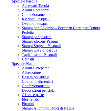
Speciale Pasqua
Accessori Tavola
Aromi e preparati
Confezionamento
Kit dolci Pasquali
Ovetti di Pasqua
Stampi per Colombe – Forme in Carta per Cottura
Perfetta
Stampi per pastiera
Stampi silicone Pasqua
Stampi Soggetti Pasquali
Stampi uova di pasqua
Tagliabiscotti Pasquali
Utensili
Speciale Natale
Aromi e Preparati
Attrezzature
Basi in polistirolo
Coloranti alimentari
Confezionamento
Decorazioni per dolci
Glasse e paste
Idee regalo
Pirottini
Stampi Alluminio Dolci di Natale