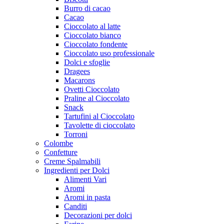
Burro di cacao
Cacao
Cioccolato al latte
Cioccolato bianco
Cioccolato fondente
Cioccolato uso professionale
Dolci e sfoglie
Dragees
Macarons
Ovetti Cioccolato
Praline al Cioccolato
Snack
Tartufini al Cioccolato
Tavolette di cioccolato
Torroni
Colombe
Confetture
Creme Spalmabili
Ingredienti per Dolci
Alimenti Vari
Aromi
Aromi in pasta
Canditi
Decorazioni per dolci