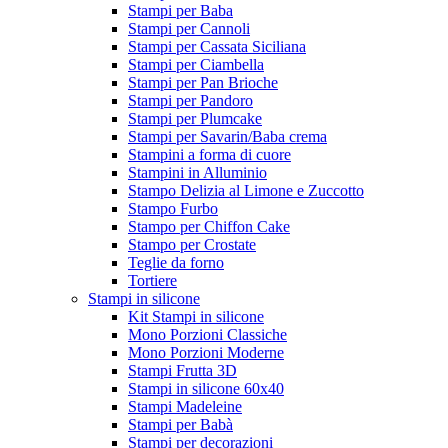
Stampi per Baba
Stampi per Cannoli
Stampi per Cassata Siciliana
Stampi per Ciambella
Stampi per Pan Brioche
Stampi per Pandoro
Stampi per Plumcake
Stampi per Savarin/Baba crema
Stampini a forma di cuore
Stampini in Alluminio
Stampo Delizia al Limone e Zuccotto
Stampo Furbo
Stampo per Chiffon Cake
Stampo per Crostate
Teglie da forno
Tortiere
Stampi in silicone
Kit Stampi in silicone
Mono Porzioni Classiche
Mono Porzioni Moderne
Stampi Frutta 3D
Stampi in silicone 60x40
Stampi Madeleine
Stampi per Babà
Stampi per decorazioni