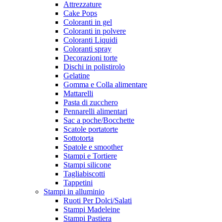
Attrezzature
Cake Pops
Coloranti in gel
Coloranti in polvere
Coloranti Liquidi
Coloranti spray
Decorazioni torte
Dischi in polistirolo
Gelatine
Gomma e Colla alimentare
Mattarelli
Pasta di zucchero
Pennarelli alimentari
Sac a poche/Bocchette
Scatole portatorte
Sottotorta
Spatole e smoother
Stampi e Tortiere
Stampi silicone
Tagliabiscotti
Tappetini
Stampi in alluminio
Ruoti Per Dolci/Salati
Stampi Madeleine
Stampi Pastiera