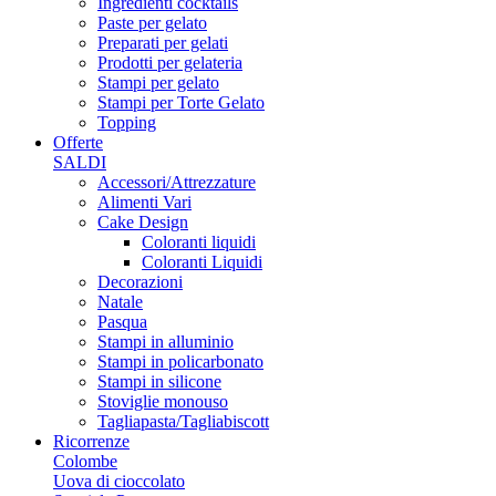
Ingredienti cocktails
Paste per gelato
Preparati per gelati
Prodotti per gelateria
Stampi per gelato
Stampi per Torte Gelato
Topping
Offerte
SALDI
Accessori/Attrezzature
Alimenti Vari
Cake Design
Coloranti liquidi
Coloranti Liquidi
Decorazioni
Natale
Pasqua
Stampi in alluminio
Stampi in policarbonato
Stampi in silicone
Stoviglie monouso
Tagliapasta/Tagliabiscott
Ricorrenze
Colombe
Uova di cioccolato