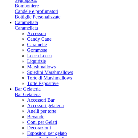
Segnaposto
Bomboniere
Candele e profumatori
Bottiglie Personalizzate
Caramellata
Caramellata
Accessori
Candy Cane
Caramelle
Gommose
Lecca Lecca
Liquirizie
Marshmallows
Spiedini Marshmallows
Torte di Marshmallows
Torte Espositive
Bar Gelateria
Bar Gelateria
Accessori Bar
Accessori gelateria
Anelli per torte
Bevande
Coni per Gelati
Decorazioni
Espositori per gelato