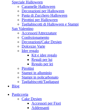
Speciale Halloween
Caramelle Halloween
Decorazioni per Halloween
Pasta di Zucchero Halloween
Pirottini per Halloween
Tagliabiscotti di Halloween e Stampi
San Valentino
Accessori/Attrezzature
Confezionamento
Decorazioni/Cake Design
Dolcezze Varie
Idee regalo
Kit e idee regalo
Regali per lui
Regalo per lei
Pirottini
Stampi in alluminio
Stampi in policarbonato
Tagliabiscotti/Tagliapast
Blog
Pasticceria
Cake Design
Accessori per Fiori
Addensanti