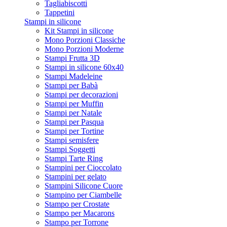
Tagliabiscotti
Tappetini
Stampi in silicone
Kit Stampi in silicone
Mono Porzioni Classiche
Mono Porzioni Moderne
Stampi Frutta 3D
Stampi in silicone 60x40
Stampi Madeleine
Stampi per Babà
Stampi per decorazioni
Stampi per Muffin
Stampi per Natale
Stampi per Pasqua
Stampi per Tortine
Stampi semisfere
Stampi Soggetti
Stampi Tarte Ring
Stampini per Cioccolato
Stampini per gelato
Stampini Silicone Cuore
Stampino per Ciambelle
Stampo per Crostate
Stampo per Macarons
Stampo per Torrone