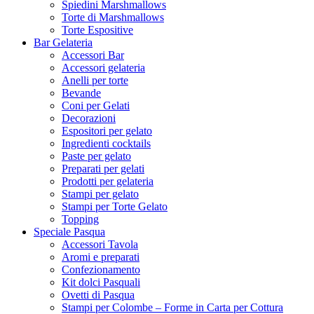
Spiedini Marshmallows
Torte di Marshmallows
Torte Espositive
Bar Gelateria
Accessori Bar
Accessori gelateria
Anelli per torte
Bevande
Coni per Gelati
Decorazioni
Espositori per gelato
Ingredienti cocktails
Paste per gelato
Preparati per gelati
Prodotti per gelateria
Stampi per gelato
Stampi per Torte Gelato
Topping
Speciale Pasqua
Accessori Tavola
Aromi e preparati
Confezionamento
Kit dolci Pasquali
Ovetti di Pasqua
Stampi per Colombe – Forme in Carta per Cottura