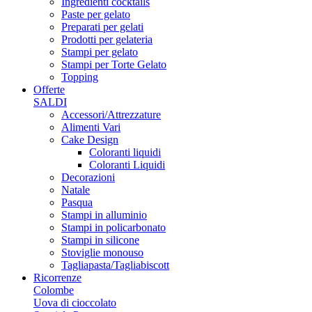
Ingredienti cocktails
Paste per gelato
Preparati per gelati
Prodotti per gelateria
Stampi per gelato
Stampi per Torte Gelato
Topping
Offerte
SALDI
Accessori/Attrezzature
Alimenti Vari
Cake Design
Coloranti liquidi
Coloranti Liquidi
Decorazioni
Natale
Pasqua
Stampi in alluminio
Stampi in policarbonato
Stampi in silicone
Stoviglie monouso
Tagliapasta/Tagliabiscott
Ricorrenze
Colombe
Uova di cioccolato