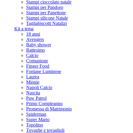
Stampi cioccolato natale
Stampi per Pandoro
Stampi per Panettone
Stampi silicone Natale
Tagliabiscotti Natalizi
Kit a tema
18 anni
Avengers
Baby shower
Battesimo
Calcio
Comunione
Finger Food
Fontane Luminose
Laurea
Minnie
Napoli Calcio
Nascita
Paw Patrol
Primo Compleanno
Promessa di Matrimonio
Spiderman
Super Mario
Topolino
Tovaglie e tovaglioli