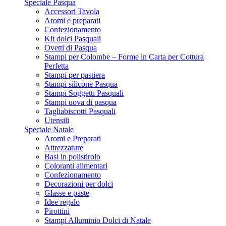
Speciale Pasqua
Accessori Tavola
Aromi e preparati
Confezionamento
Kit dolci Pasquali
Ovetti di Pasqua
Stampi per Colombe – Forme in Carta per Cottura
Perfetta
Stampi per pastiera
Stampi silicone Pasqua
Stampi Soggetti Pasquali
Stampi uova di pasqua
Tagliabiscotti Pasquali
Utensili
Speciale Natale
Aromi e Preparati
Attrezzature
Basi in polistirolo
Coloranti alimentari
Confezionamento
Decorazioni per dolci
Glasse e paste
Idee regalo
Pirottini
Stampi Alluminio Dolci di Natale