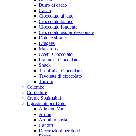
Burro di cacao
Cacao
Cioccolato al latte
Cioccolato bianco
Cioccolato fondente
Cioccolato uso professionale
Dolci e sfoglie
Dragees
Macarons
Ovetti Cioccolato
Praline al Cioccolato
Snack
Tartufini al Cioccolato
Tavolette di cioccolato
Torroni
Colombe
Confetture
Creme Spalmabili
Ingredienti per Dolci
Alimenti Vari
Aromi
Aromi in pasta
Canditi
Decorazioni per dolci