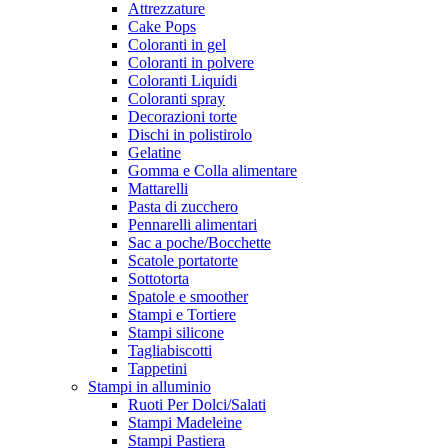
Attrezzature
Cake Pops
Coloranti in gel
Coloranti in polvere
Coloranti Liquidi
Coloranti spray
Decorazioni torte
Dischi in polistirolo
Gelatine
Gomma e Colla alimentare
Mattarelli
Pasta di zucchero
Pennarelli alimentari
Sac a poche/Bocchette
Scatole portatorte
Sottotorta
Spatole e smoother
Stampi e Tortiere
Stampi silicone
Tagliabiscotti
Tappetini
Stampi in alluminio
Ruoti Per Dolci/Salati
Stampi Madeleine
Stampi Pastiera