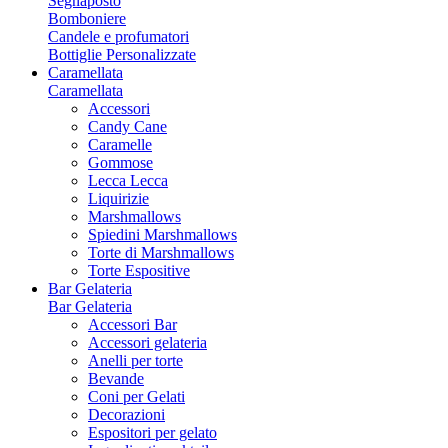
Segnaposto
Bomboniere
Candele e profumatori
Bottiglie Personalizzate
Caramellata
Caramellata
Accessori
Candy Cane
Caramelle
Gommose
Lecca Lecca
Liquirizie
Marshmallows
Spiedini Marshmallows
Torte di Marshmallows
Torte Espositive
Bar Gelateria
Bar Gelateria
Accessori Bar
Accessori gelateria
Anelli per torte
Bevande
Coni per Gelati
Decorazioni
Espositori per gelato