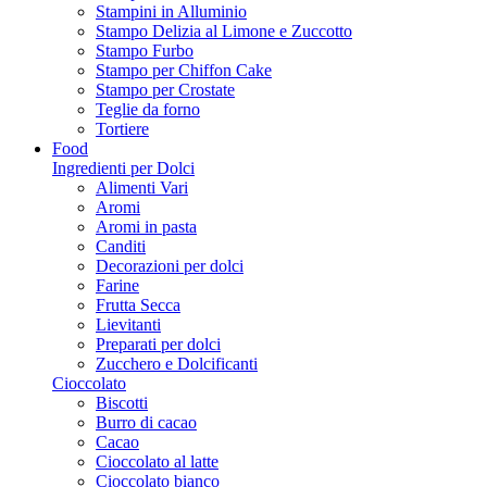
Stampini in Alluminio
Stampo Delizia al Limone e Zuccotto
Stampo Furbo
Stampo per Chiffon Cake
Stampo per Crostate
Teglie da forno
Tortiere
Food
Ingredienti per Dolci
Alimenti Vari
Aromi
Aromi in pasta
Canditi
Decorazioni per dolci
Farine
Frutta Secca
Lievitanti
Preparati per dolci
Zucchero e Dolcificanti
Cioccolato
Biscotti
Burro di cacao
Cacao
Cioccolato al latte
Cioccolato bianco