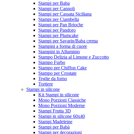
Stampi per Baba
Stampi per Cannoli
Stampi per Cassata Siciliana
Stampi per Ciambella
Stampi per Pan Brioche
Stampi per Pandoro
Stampi per Plumcake
Stampi per Savarin/Baba crema
Stampini a forma di cuore
Stampini in Alluminio
Stampo Delizia al Limone e Zuccotto
Stampo Furbo
Stampo per Chiffon Cake
Stampo per Crostate
Teglie da forno
Tortiere
Stampi in silicone
Kit Stampi in silicone
Mono Porzioni Classiche
Mono Porzioni Moderne
Stampi Frutta 3D
Stampi in silicone 60x40
Stampi Madeleine
Stampi per Babà
Stampi per decorazioni