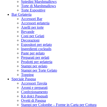
Spiedini Marshmallows
Torte di Marshmallows
Torte Espositive
Bar Gelateria
Accessori Bar
Accessori gelateria
Anelli per torte
Bevande
Coni per Gelati
Decorazioni
Espositori per gelato
Ingredienti cocktails
Paste per gelato
Preparati per gelati
Prodotti per gelateria
Stampi per gelato
Stampi per Torte Gelato
Topping
Speciale Pasqua
Accessori Tavola
Aromi e preparati
Confezionamento
Kit dolci Pasquali
Ovetti di Pasqua
Stampi per Colombe – Forme in Carta per Cottura