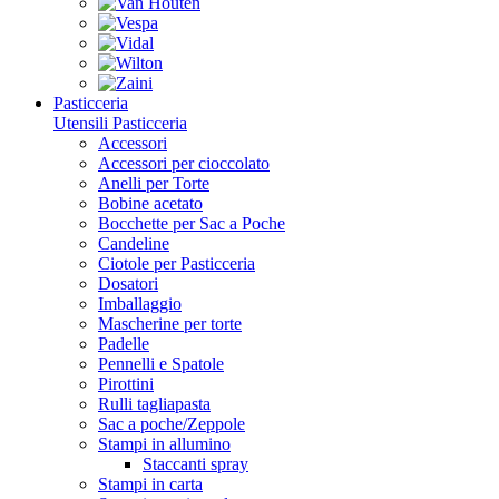
Pasticceria
Utensili Pasticceria
Accessori
Accessori per cioccolato
Anelli per Torte
Bobine acetato
Bocchette per Sac a Poche
Candeline
Ciotole per Pasticceria
Dosatori
Imballaggio
Mascherine per torte
Padelle
Pennelli e Spatole
Pirottini
Rulli tagliapasta
Sac a poche/Zeppole
Stampi in allumino
Staccanti spray
Stampi in carta