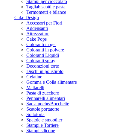
Stampi per cioccolato
Tagliabiscotti e pasta
Termometri e bilance
Cake Design
Accessori per Fiori
Addensanti
Attrezzature
Cake Pops
Coloranti in gel
Coloranti in polvere
Coloranti Liquidi
Coloranti spray
Decorazioni torte
Dischi in polistirolo
Gelatine
Gomma e Colla alimentare
Mattarelli
Pasta di zucchero
Pennarelli alimentari
Sac a poche/Bocchette
Scatole portatorte
Sottotorta
Spatole e smoother
Stampi e Tortiere
Stampi silicone