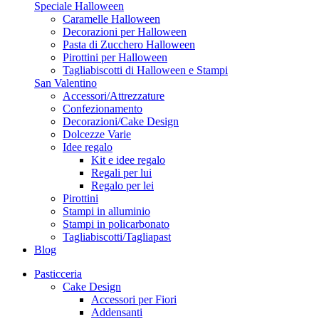
Speciale Halloween
Caramelle Halloween
Decorazioni per Halloween
Pasta di Zucchero Halloween
Pirottini per Halloween
Tagliabiscotti di Halloween e Stampi
San Valentino
Accessori/Attrezzature
Confezionamento
Decorazioni/Cake Design
Dolcezze Varie
Idee regalo
Kit e idee regalo
Regali per lui
Regalo per lei
Pirottini
Stampi in alluminio
Stampi in policarbonato
Tagliabiscotti/Tagliapast
Blog
Pasticceria
Cake Design
Accessori per Fiori
Addensanti