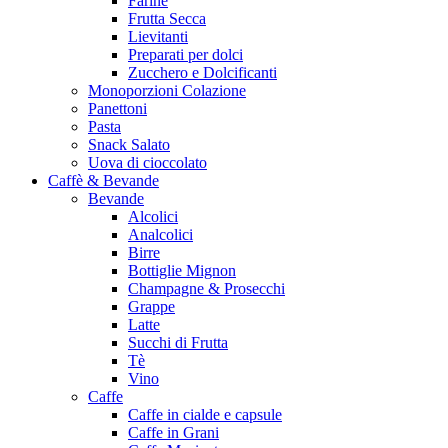
Farine
Frutta Secca
Lievitanti
Preparati per dolci
Zucchero e Dolcificanti
Monoporzioni Colazione
Panettoni
Pasta
Snack Salato
Uova di cioccolato
Caffè & Bevande
Bevande
Alcolici
Analcolici
Birre
Bottiglie Mignon
Champagne & Prosecchi
Grappe
Latte
Succhi di Frutta
Tè
Vino
Caffe
Caffe in cialde e capsule
Caffe in Grani