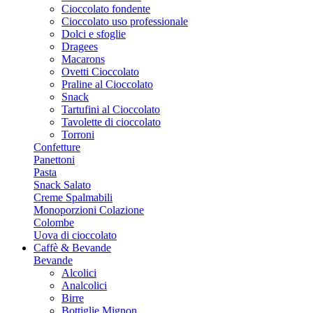
Cioccolato fondente
Cioccolato uso professionale
Dolci e sfoglie
Dragees
Macarons
Ovetti Cioccolato
Praline al Cioccolato
Snack
Tartufini al Cioccolato
Tavolette di cioccolato
Torroni
Confetture
Panettoni
Pasta
Snack Salato
Creme Spalmabili
Monoporzioni Colazione
Colombe
Uova di cioccolato
Caffè & Bevande
Bevande
Alcolici
Analcolici
Birre
Bottiglie Mignon