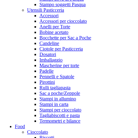
Stampo soggetti Pasqua
Utensili Pasticceria
Accessori
Accessori per cioccolato
Anelli per Torte
Bobine acetato
Bocchette per Sac a Poche
Candeline
Ciotole per Pasticceria
Dosatori
Imballaggio
Mascherine per torte
Padelle
Pennelli e Spatole
Pirottini
Rulli tagliapasta
Sac a poche/Zeppole
Stampi in allumino
Stampi in carta
Stampi per cioccolato
Tagliabiscotti e pasta
Termometri e bilance
Food
Cioccolato
Biscotti