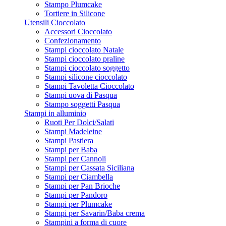
Stampo Plumcake
Tortiere in Silicone
Utensili Cioccolato
Accessori Cioccolato
Confezionamento
Stampi cioccolato Natale
Stampi cioccolato praline
Stampi cioccolato soggetto
Stampi silicone cioccolato
Stampi Tavoletta Cioccolato
Stampi uova di Pasqua
Stampo soggetti Pasqua
Stampi in alluminio
Ruoti Per Dolci/Salati
Stampi Madeleine
Stampi Pastiera
Stampi per Baba
Stampi per Cannoli
Stampi per Cassata Siciliana
Stampi per Ciambella
Stampi per Pan Brioche
Stampi per Pandoro
Stampi per Plumcake
Stampi per Savarin/Baba crema
Stampini a forma di cuore