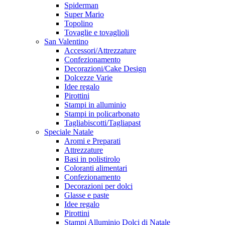
Spiderman
Super Mario
Topolino
Tovaglie e tovaglioli
San Valentino
Accessori/Attrezzature
Confezionamento
Decorazioni/Cake Design
Dolcezze Varie
Idee regalo
Pirottini
Stampi in alluminio
Stampi in policarbonato
Tagliabiscotti/Tagliapast
Speciale Natale
Aromi e Preparati
Attrezzature
Basi in polistirolo
Coloranti alimentari
Confezionamento
Decorazioni per dolci
Glasse e paste
Idee regalo
Pirottini
Stampi Alluminio Dolci di Natale