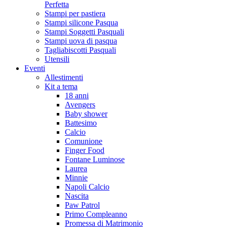
Perfetta
Stampi per pastiera
Stampi silicone Pasqua
Stampi Soggetti Pasquali
Stampi uova di pasqua
Tagliabiscotti Pasquali
Utensili
Eventi
Allestimenti
Kit a tema
18 anni
Avengers
Baby shower
Battesimo
Calcio
Comunione
Finger Food
Fontane Luminose
Laurea
Minnie
Napoli Calcio
Nascita
Paw Patrol
Primo Compleanno
Promessa di Matrimonio