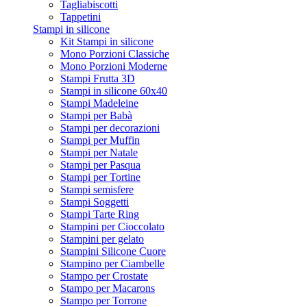
Tagliabiscotti
Tappetini
Stampi in silicone
Kit Stampi in silicone
Mono Porzioni Classiche
Mono Porzioni Moderne
Stampi Frutta 3D
Stampi in silicone 60x40
Stampi Madeleine
Stampi per Babà
Stampi per decorazioni
Stampi per Muffin
Stampi per Natale
Stampi per Pasqua
Stampi per Tortine
Stampi semisfere
Stampi Soggetti
Stampi Tarte Ring
Stampini per Cioccolato
Stampini per gelato
Stampini Silicone Cuore
Stampino per Ciambelle
Stampo per Crostate
Stampo per Macarons
Stampo per Torrone