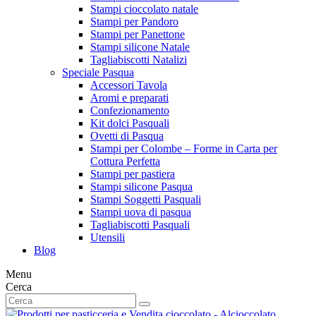
Stampi cioccolato natale
Stampi per Pandoro
Stampi per Panettone
Stampi silicone Natale
Tagliabiscotti Natalizi
Speciale Pasqua
Accessori Tavola
Aromi e preparati
Confezionamento
Kit dolci Pasquali
Ovetti di Pasqua
Stampi per Colombe – Forme in Carta per
Cottura Perfetta
Stampi per pastiera
Stampi silicone Pasqua
Stampi Soggetti Pasquali
Stampi uova di pasqua
Tagliabiscotti Pasquali
Utensili
Blog
Menu
Cerca