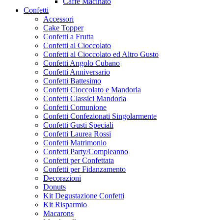
Caffe Macinato
Confetti
Accessori
Cake Topper
Confetti a Frutta
Confetti al Cioccolato
Confetti al Cioccolato ed Altro Gusto
Confetti Angolo Cubano
Confetti Anniversario
Confetti Battesimo
Confetti Cioccolato e Mandorla
Confetti Classici Mandorla
Confetti Comunione
Confetti Confezionati Singolarmente
Confetti Gusti Speciali
Confetti Laurea Rossi
Confetti Matrimonio
Confetti Party/Compleanno
Confetti per Confettata
Confetti per Fidanzamento
Decorazioni
Donuts
Kit Degustazione Confetti
Kit Risparmio
Macarons