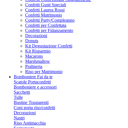
Confetti Gusti Speciali
Confetti Laurea Rossi
Confetti Matrimonio
Confetti Party/Compleanno
Confetti per Confettata
Confetti per Fidanzamento
Decorazioni
Donuts
Kit Degustazione Confetti
Kit Risparmio
Macarons
Marshmallow
Pralineria
Riso per Matrimonio
Bomboniere Fai da te
Scatole Portaconfetti
Bomboniere e accessori
Sacchetti
Tulle
Bustine Trasparenti
Coni porta riso/confetti
Decorazioni
Nastri
Riso Antimacchia