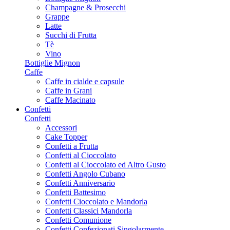
Champagne & Prosecchi
Grappe
Latte
Succhi di Frutta
Tè
Vino
Bottiglie Mignon
Caffe
Caffe in cialde e capsule
Caffe in Grani
Caffe Macinato
Confetti
Confetti
Accessori
Cake Topper
Confetti a Frutta
Confetti al Cioccolato
Confetti al Cioccolato ed Altro Gusto
Confetti Angolo Cubano
Confetti Anniversario
Confetti Battesimo
Confetti Cioccolato e Mandorla
Confetti Classici Mandorla
Confetti Comunione
Confetti Confezionati Singolarmente