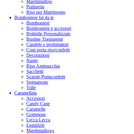
Marshmallow
Pralineria
Riso per Matrimonio
Bomboniere fai da te
Bomboniere
Bomboniere e accessori
Bottiglie Personalizzate
Bustine Trasparenti
Candele e profumatori
Coni porta riso/confetti
Decorazioni
Nastri
Riso Antimacchia
Sacchetti
Scatole Portaconfetti
Segnaposto
Tulle
Caramellata
Accessori
Candy Cane
Caramelle
Gommose
Lecca Lecca
Liquirizie
Marshmallows