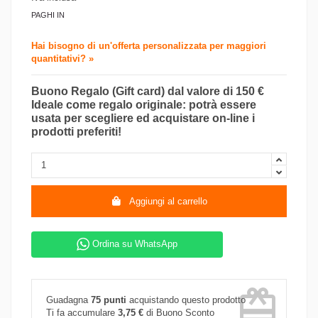
PAGHI IN
Hai bisogno di un'offerta personalizzata per maggiori
quantitativi? »
Buono Regalo (Gift card) dal valore di 150 €
Ideale come regalo originale: potrà essere
usata per scegliere ed acquistare on-line i
prodotti preferiti!
Aggiungi al carrello
Ordina su WhatsApp
card_giftcard
Guadagna
75 punti
acquistando questo prodotto
Ti fa accumulare
3,75 €
di Buono Sconto