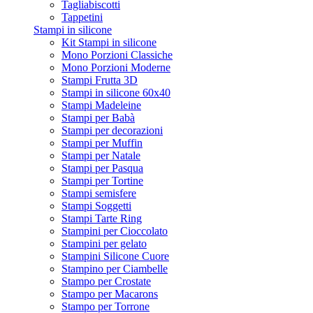
Tagliabiscotti
Tappetini
Stampi in silicone
Kit Stampi in silicone
Mono Porzioni Classiche
Mono Porzioni Moderne
Stampi Frutta 3D
Stampi in silicone 60x40
Stampi Madeleine
Stampi per Babà
Stampi per decorazioni
Stampi per Muffin
Stampi per Natale
Stampi per Pasqua
Stampi per Tortine
Stampi semisfere
Stampi Soggetti
Stampi Tarte Ring
Stampini per Cioccolato
Stampini per gelato
Stampini Silicone Cuore
Stampino per Ciambelle
Stampo per Crostate
Stampo per Macarons
Stampo per Torrone