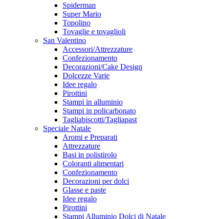
Spiderman
Super Mario
Topolino
Tovaglie e tovaglioli
San Valentino
Accessori/Attrezzature
Confezionamento
Decorazioni/Cake Design
Dolcezze Varie
Idee regalo
Pirottini
Stampi in alluminio
Stampi in policarbonato
Tagliabiscotti/Tagliapast
Speciale Natale
Aromi e Preparati
Attrezzature
Basi in polistirolo
Coloranti alimentari
Confezionamento
Decorazioni per dolci
Glasse e paste
Idee regalo
Pirottini
Stampi Alluminio Dolci di Natale