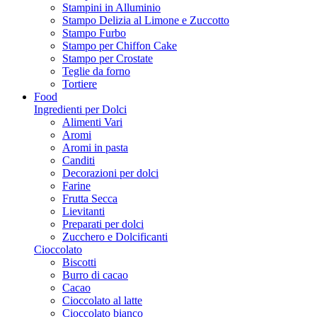
Stampini in Alluminio
Stampo Delizia al Limone e Zuccotto
Stampo Furbo
Stampo per Chiffon Cake
Stampo per Crostate
Teglie da forno
Tortiere
Food
Ingredienti per Dolci
Alimenti Vari
Aromi
Aromi in pasta
Canditi
Decorazioni per dolci
Farine
Frutta Secca
Lievitanti
Preparati per dolci
Zucchero e Dolcificanti
Cioccolato
Biscotti
Burro di cacao
Cacao
Cioccolato al latte
Cioccolato bianco