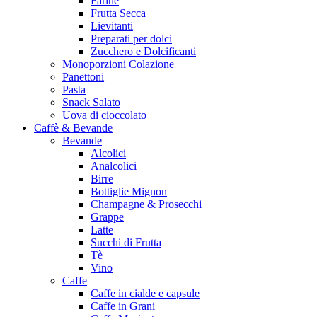
Farine
Frutta Secca
Lievitanti
Preparati per dolci
Zucchero e Dolcificanti
Monoporzioni Colazione
Panettoni
Pasta
Snack Salato
Uova di cioccolato
Caffè & Bevande
Bevande
Alcolici
Analcolici
Birre
Bottiglie Mignon
Champagne & Prosecchi
Grappe
Latte
Succhi di Frutta
Tè
Vino
Caffe
Caffe in cialde e capsule
Caffe in Grani