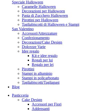
Speciale Halloween
Caramelle Halloween
Decorazioni per Halloween
Pasta di Zucchero Halloween
Pirottini per Halloween
Tagliabiscotti di Halloween e Stampi
San Valentino
Accessori/Attrezzature
Confezionamento
Decorazioni/Cake Design
Dolcezze Varie
Idee regalo
Kit e idee regalo
Regali per lui
Regalo per lei
Pirottini
Stampi in alluminio
Stampi in policarbonato
Tagliabiscotti/Tagliapast
Blog
Pasticceria
Cake Design
Accessori per Fiori
Addensanti