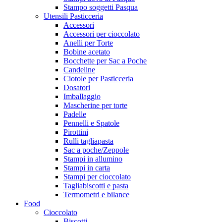
Stampo soggetti Pasqua
Utensili Pasticceria
Accessori
Accessori per cioccolato
Anelli per Torte
Bobine acetato
Bocchette per Sac a Poche
Candeline
Ciotole per Pasticceria
Dosatori
Imballaggio
Mascherine per torte
Padelle
Pennelli e Spatole
Pirottini
Rulli tagliapasta
Sac a poche/Zeppole
Stampi in allumino
Stampi in carta
Stampi per cioccolato
Tagliabiscotti e pasta
Termometri e bilance
Food
Cioccolato
Biscotti