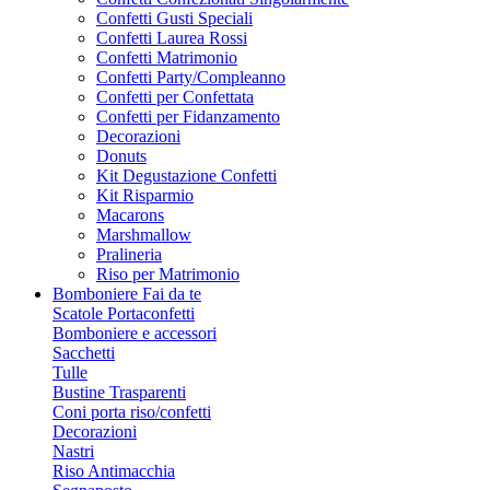
Confetti Gusti Speciali
Confetti Laurea Rossi
Confetti Matrimonio
Confetti Party/Compleanno
Confetti per Confettata
Confetti per Fidanzamento
Decorazioni
Donuts
Kit Degustazione Confetti
Kit Risparmio
Macarons
Marshmallow
Pralineria
Riso per Matrimonio
Bomboniere Fai da te
Scatole Portaconfetti
Bomboniere e accessori
Sacchetti
Tulle
Bustine Trasparenti
Coni porta riso/confetti
Decorazioni
Nastri
Riso Antimacchia