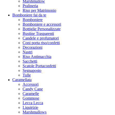
Marshmallow
Pralineria
Riso per Matrimonio
Bomboniere fai da te
Bomboniere
Bomboniere e accessori
Bottiglie Personalizzate
Bustine Trasparenti
Candele e profumatori
Coni porta riso/confetti
Decorazioni
Nastri
Riso Antimacchia
Sacchetti
Scatole Portaconfetti
Segnaposto
Tulle
Caramellata
Accessori
Candy Cane
Caramelle
Gommose
Lecca Lecca
Liquirizie
Marshmallows