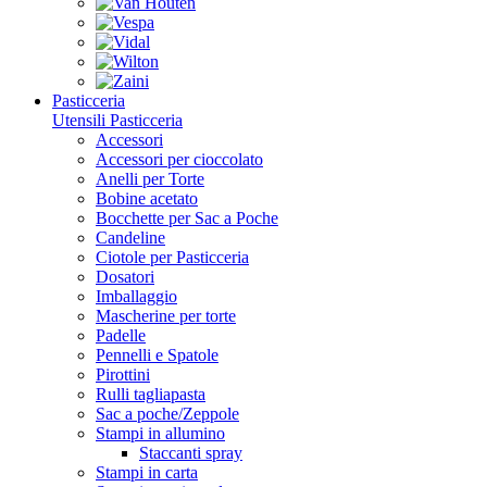
Pasticceria
Utensili Pasticceria
Accessori
Accessori per cioccolato
Anelli per Torte
Bobine acetato
Bocchette per Sac a Poche
Candeline
Ciotole per Pasticceria
Dosatori
Imballaggio
Mascherine per torte
Padelle
Pennelli e Spatole
Pirottini
Rulli tagliapasta
Sac a poche/Zeppole
Stampi in allumino
Staccanti spray
Stampi in carta