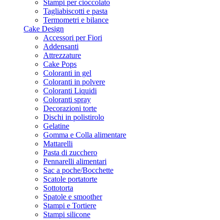
Stampi per cioccolato
Tagliabiscotti e pasta
Termometri e bilance
Cake Design
Accessori per Fiori
Addensanti
Attrezzature
Cake Pops
Coloranti in gel
Coloranti in polvere
Coloranti Liquidi
Coloranti spray
Decorazioni torte
Dischi in polistirolo
Gelatine
Gomma e Colla alimentare
Mattarelli
Pasta di zucchero
Pennarelli alimentari
Sac a poche/Bocchette
Scatole portatorte
Sottotorta
Spatole e smoother
Stampi e Tortiere
Stampi silicone