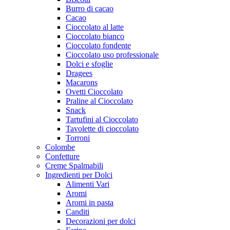
Burro di cacao
Cacao
Cioccolato al latte
Cioccolato bianco
Cioccolato fondente
Cioccolato uso professionale
Dolci e sfoglie
Dragees
Macarons
Ovetti Cioccolato
Praline al Cioccolato
Snack
Tartufini al Cioccolato
Tavolette di cioccolato
Torroni
Colombe
Confetture
Creme Spalmabili
Ingredienti per Dolci
Alimenti Vari
Aromi
Aromi in pasta
Canditi
Decorazioni per dolci