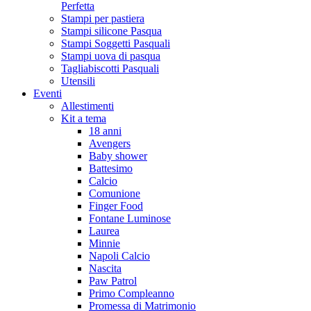
Perfetta
Stampi per pastiera
Stampi silicone Pasqua
Stampi Soggetti Pasquali
Stampi uova di pasqua
Tagliabiscotti Pasquali
Utensili
Eventi
Allestimenti
Kit a tema
18 anni
Avengers
Baby shower
Battesimo
Calcio
Comunione
Finger Food
Fontane Luminose
Laurea
Minnie
Napoli Calcio
Nascita
Paw Patrol
Primo Compleanno
Promessa di Matrimonio