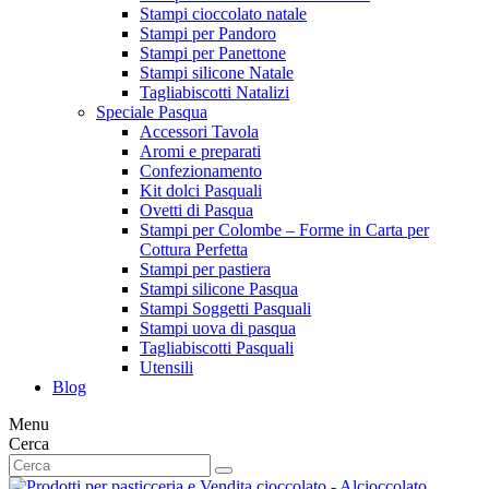
Stampi cioccolato natale
Stampi per Pandoro
Stampi per Panettone
Stampi silicone Natale
Tagliabiscotti Natalizi
Speciale Pasqua
Accessori Tavola
Aromi e preparati
Confezionamento
Kit dolci Pasquali
Ovetti di Pasqua
Stampi per Colombe – Forme in Carta per
Cottura Perfetta
Stampi per pastiera
Stampi silicone Pasqua
Stampi Soggetti Pasquali
Stampi uova di pasqua
Tagliabiscotti Pasquali
Utensili
Blog
Menu
Cerca