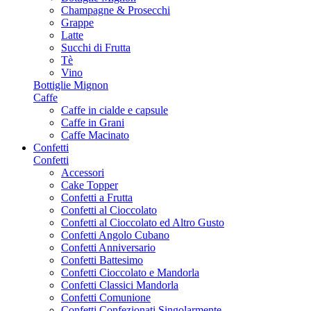
Champagne & Prosecchi
Grappe
Latte
Succhi di Frutta
Tè
Vino
Bottiglie Mignon
Caffe
Caffe in cialde e capsule
Caffe in Grani
Caffe Macinato
Confetti
Confetti
Accessori
Cake Topper
Confetti a Frutta
Confetti al Cioccolato
Confetti al Cioccolato ed Altro Gusto
Confetti Angolo Cubano
Confetti Anniversario
Confetti Battesimo
Confetti Cioccolato e Mandorla
Confetti Classici Mandorla
Confetti Comunione
Confetti Confezionati Singolarmente