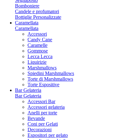
Segnaposto
Bomboniere
Candele e profumatori
Bottiglie Personalizzate
Caramellata
Caramellata
Accessori
Candy Cane
Caramelle
Gommose
Lecca Lecca
Liquirizie
Marshmallows
Spiedini Marshmallows
Torte di Marshmallows
Torte Espositive
Bar Gelateria
Bar Gelateria
Accessori Bar
Accessori gelateria
Anelli per torte
Bevande
Coni per Gelati
Decorazioni
Espositori per gelato