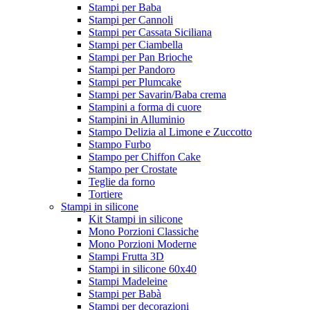
Stampi per Baba
Stampi per Cannoli
Stampi per Cassata Siciliana
Stampi per Ciambella
Stampi per Pan Brioche
Stampi per Pandoro
Stampi per Plumcake
Stampi per Savarin/Baba crema
Stampini a forma di cuore
Stampini in Alluminio
Stampo Delizia al Limone e Zuccotto
Stampo Furbo
Stampo per Chiffon Cake
Stampo per Crostate
Teglie da forno
Tortiere
Stampi in silicone
Kit Stampi in silicone
Mono Porzioni Classiche
Mono Porzioni Moderne
Stampi Frutta 3D
Stampi in silicone 60x40
Stampi Madeleine
Stampi per Babà
Stampi per decorazioni