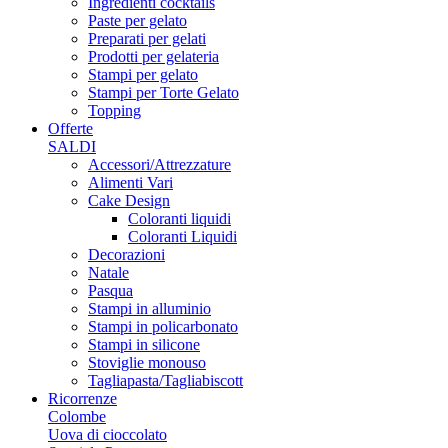
Ingredienti cocktails
Paste per gelato
Preparati per gelati
Prodotti per gelateria
Stampi per gelato
Stampi per Torte Gelato
Topping
Offerte
SALDI
Accessori/Attrezzature
Alimenti Vari
Cake Design
Coloranti liquidi
Coloranti Liquidi
Decorazioni
Natale
Pasqua
Stampi in alluminio
Stampi in policarbonato
Stampi in silicone
Stoviglie monouso
Tagliapasta/Tagliabiscott
Ricorrenze
Colombe
Uova di cioccolato