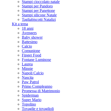
Stampi cioccolato natale
Stampi per Pandoro
Stampi per Panettone
Stampi silicone Natale
Tagliabiscotti Natalizi
Kit a tema
18 anni
Avengers
Baby shower
Battesimo
Calcio
Comunione
Finger Food
Fontane Luminose
Laurea
Minnie
Napoli Calcio
Nascita
Paw Patrol
Primo Compleanno
Promessa di Matrimonio
Spiderman
Super Mario
Topolino
Tovaglie e tovaglioli