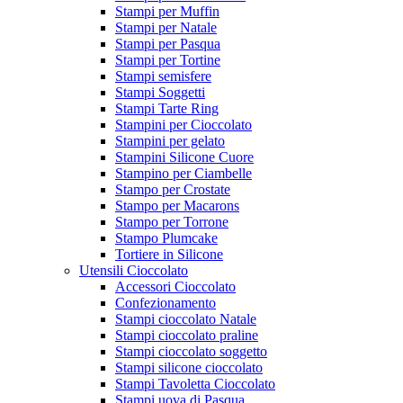
Stampi per Muffin
Stampi per Natale
Stampi per Pasqua
Stampi per Tortine
Stampi semisfere
Stampi Soggetti
Stampi Tarte Ring
Stampini per Cioccolato
Stampini per gelato
Stampini Silicone Cuore
Stampino per Ciambelle
Stampo per Crostate
Stampo per Macarons
Stampo per Torrone
Stampo Plumcake
Tortiere in Silicone
Utensili Cioccolato
Accessori Cioccolato
Confezionamento
Stampi cioccolato Natale
Stampi cioccolato praline
Stampi cioccolato soggetto
Stampi silicone cioccolato
Stampi Tavoletta Cioccolato
Stampi uova di Pasqua