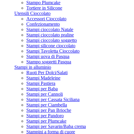
Stampo Plumcake
Tortiere in Silicone
Utensili Cioccolato
Accessori Cioccolato
Confezionamento
Stampi cioccolato Natale
Stampi cioccolato praline
Stampi cioccolato soggetto
Stampi silicone cioccolato
Stampi Tavoletta Cioccolato
Stampi uova di Pasqua
Stampo soggetti Pasqua
Stampi in alluminio
Ruoti Per Dolci/Salati
Stampi Madeleine
Stampi Pastiera
Stampi per Baba
Stampi per Cannoli
Stampi per Cassata Siciliana
Stampi per Ciambella
Stampi per Pan Brioche
Stampi per Pandoro
Stampi per Plumcake
Stampi per Savarin/Baba crema
Stampini a forma di cuore