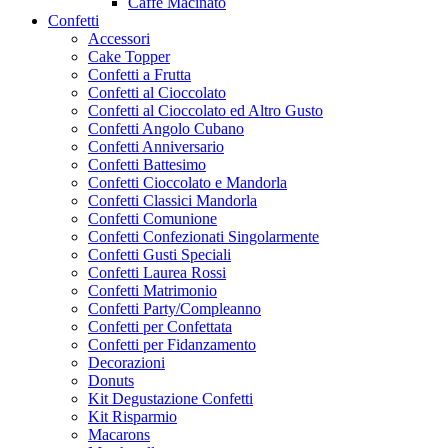
Caffe Macinato
Confetti
Accessori
Cake Topper
Confetti a Frutta
Confetti al Cioccolato
Confetti al Cioccolato ed Altro Gusto
Confetti Angolo Cubano
Confetti Anniversario
Confetti Battesimo
Confetti Cioccolato e Mandorla
Confetti Classici Mandorla
Confetti Comunione
Confetti Confezionati Singolarmente
Confetti Gusti Speciali
Confetti Laurea Rossi
Confetti Matrimonio
Confetti Party/Compleanno
Confetti per Confettata
Confetti per Fidanzamento
Decorazioni
Donuts
Kit Degustazione Confetti
Kit Risparmio
Macarons