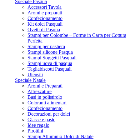
Speciale Pasqua
Accessori Tavola
Aromi e preparati
Confezionamento
Kit dolci Pasquali
Ovetti di Pasqua
Stampi per Colombe – Forme in Carta per Cottura
Perfetta
Stampi per pastiera
Stampi silicone Pasqua
Stampi Soggetti Pasquali
Stampi uova di pasqua
Tagliabiscotti Pasquali
Utensili
Speciale Natale
Aromi e Preparati
Attrezzature
Basi in polistirolo
Coloranti alimentari
Confezionamento
Decorazioni per dolci
Glasse e paste
Idee regalo
Pirottini
Stampi Alluminio Dolci di Natale