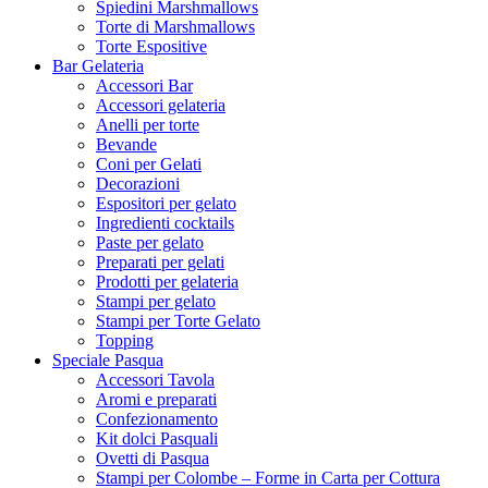
Spiedini Marshmallows
Torte di Marshmallows
Torte Espositive
Bar Gelateria
Accessori Bar
Accessori gelateria
Anelli per torte
Bevande
Coni per Gelati
Decorazioni
Espositori per gelato
Ingredienti cocktails
Paste per gelato
Preparati per gelati
Prodotti per gelateria
Stampi per gelato
Stampi per Torte Gelato
Topping
Speciale Pasqua
Accessori Tavola
Aromi e preparati
Confezionamento
Kit dolci Pasquali
Ovetti di Pasqua
Stampi per Colombe – Forme in Carta per Cottura