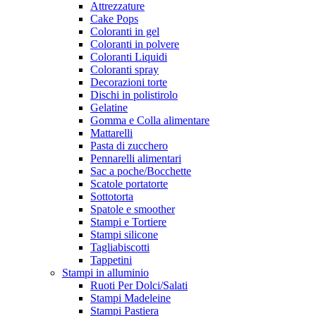
Attrezzature
Cake Pops
Coloranti in gel
Coloranti in polvere
Coloranti Liquidi
Coloranti spray
Decorazioni torte
Dischi in polistirolo
Gelatine
Gomma e Colla alimentare
Mattarelli
Pasta di zucchero
Pennarelli alimentari
Sac a poche/Bocchette
Scatole portatorte
Sottotorta
Spatole e smoother
Stampi e Tortiere
Stampi silicone
Tagliabiscotti
Tappetini
Stampi in alluminio
Ruoti Per Dolci/Salati
Stampi Madeleine
Stampi Pastiera