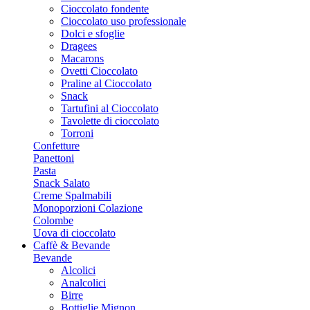
Cioccolato fondente
Cioccolato uso professionale
Dolci e sfoglie
Dragees
Macarons
Ovetti Cioccolato
Praline al Cioccolato
Snack
Tartufini al Cioccolato
Tavolette di cioccolato
Torroni
Confetture
Panettoni
Pasta
Snack Salato
Creme Spalmabili
Monoporzioni Colazione
Colombe
Uova di cioccolato
Caffè & Bevande
Bevande
Alcolici
Analcolici
Birre
Bottiglie Mignon