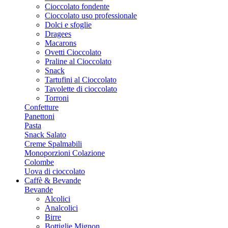
Cioccolato fondente
Cioccolato uso professionale
Dolci e sfoglie
Dragees
Macarons
Ovetti Cioccolato
Praline al Cioccolato
Snack
Tartufini al Cioccolato
Tavolette di cioccolato
Torroni
Confetture
Panettoni
Pasta
Snack Salato
Creme Spalmabili
Monoporzioni Colazione
Colombe
Uova di cioccolato
Caffè & Bevande
Bevande
Alcolici
Analcolici
Birre
Bottiglie Mignon