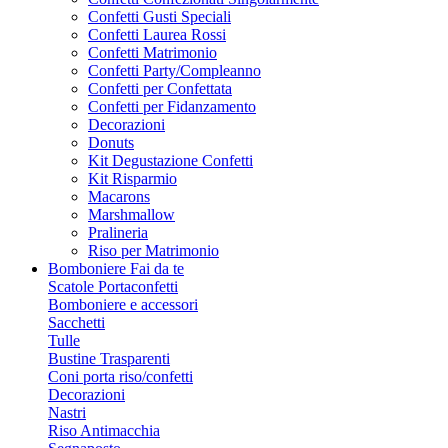
Confetti Gusti Speciali
Confetti Laurea Rossi
Confetti Matrimonio
Confetti Party/Compleanno
Confetti per Confettata
Confetti per Fidanzamento
Decorazioni
Donuts
Kit Degustazione Confetti
Kit Risparmio
Macarons
Marshmallow
Pralineria
Riso per Matrimonio
Bomboniere Fai da te
Scatole Portaconfetti
Bomboniere e accessori
Sacchetti
Tulle
Bustine Trasparenti
Coni porta riso/confetti
Decorazioni
Nastri
Riso Antimacchia