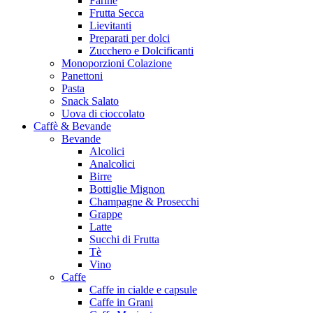
Farine
Frutta Secca
Lievitanti
Preparati per dolci
Zucchero e Dolcificanti
Monoporzioni Colazione
Panettoni
Pasta
Snack Salato
Uova di cioccolato
Caffè & Bevande
Bevande
Alcolici
Analcolici
Birre
Bottiglie Mignon
Champagne & Prosecchi
Grappe
Latte
Succhi di Frutta
Tè
Vino
Caffe
Caffe in cialde e capsule
Caffe in Grani