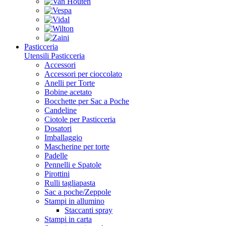
Pasticceria
Utensili Pasticceria
Accessori
Accessori per cioccolato
Anelli per Torte
Bobine acetato
Bocchette per Sac a Poche
Candeline
Ciotole per Pasticceria
Dosatori
Imballaggio
Mascherine per torte
Padelle
Pennelli e Spatole
Pirottini
Rulli tagliapasta
Sac a poche/Zeppole
Stampi in allumino
Staccanti spray
Stampi in carta