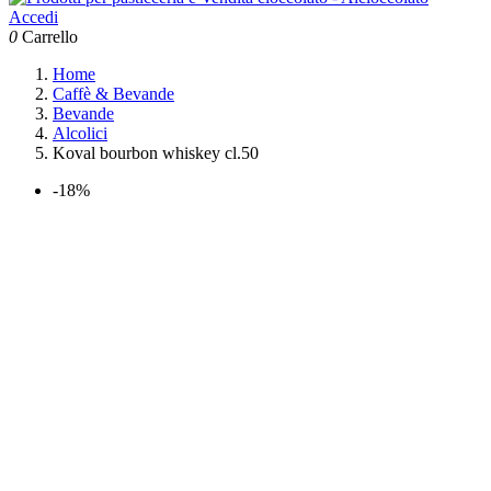
Accedi
0
Carrello
Home
Caffè & Bevande
Bevande
Alcolici
Koval bourbon whiskey cl.50
-18%