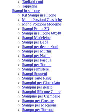
Tagliabiscotti
Tappetini
Stampi in silicone
Kit Stampi in silicone
Mono Porzioni Classiche
Mono Porzioni Moderne
Stampi Frutta 3D
Stampi in silicone 60x40
Stampi Madeleine
Stampi per Babà
Stampi per decorazioni
Stampi per Muffin
Stampi per Natale
Stampi per Pasqua
Stampi per Tortine
Stampi semisfere
Stampi Soggetti
Stampi Tarte Ring
Stampini per Cioccolato
Stampini per gelato
Stampini Silicone Cuore
Stampino per Ciambelle
Stampo per Crostate
Stampo per Macarons
Stampo per Torrone