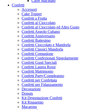
Caffe Macinato
Confetti
Accessori
Cake Topper
Confetti a Frutta
Confetti al Cioccolato
Confetti al Cioccolato ed Altro Gusto
Confetti Angolo Cubano
Confetti Anniversario
Confetti Battesimo
Confetti Cioccolato e Mandorla
Confetti Classici Mandorla
Confetti Comunione
Confetti Confezionati Singolarmente
Confetti Gusti Speciali
Confetti Laurea Rossi
Confetti Matrimonio
Confetti Party/Compleanno
Confetti per Confettata
Confetti per Fidanzamento
Decorazioni
Donuts
Kit Degustazione Confetti
Kit Risparmio
Macarons