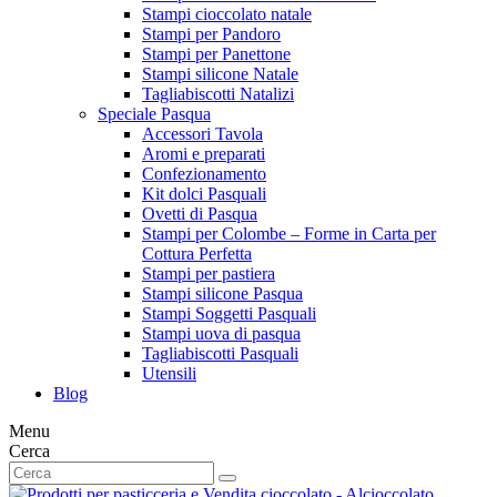
Stampi cioccolato natale
Stampi per Pandoro
Stampi per Panettone
Stampi silicone Natale
Tagliabiscotti Natalizi
Speciale Pasqua
Accessori Tavola
Aromi e preparati
Confezionamento
Kit dolci Pasquali
Ovetti di Pasqua
Stampi per Colombe – Forme in Carta per
Cottura Perfetta
Stampi per pastiera
Stampi silicone Pasqua
Stampi Soggetti Pasquali
Stampi uova di pasqua
Tagliabiscotti Pasquali
Utensili
Blog
Menu
Cerca