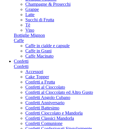
Champagne & Prosecchi
Grappe
Latte
Succhi di Frutta
Tè
Vino
Bottiglie Mignon
Caffe
Caffe in cialde e capsule
Caffe in Grani
Caffe Macinato
Confetti
Confetti
Accessori
Cake Topper
Confetti a Frutta
Confetti al Cioccolato
Confetti al Cioccolato ed Altro Gusto
Confetti Angolo Cubano
Confetti Anniversario
Confetti Battesimo
Confetti Cioccolato e Mandorla
Confetti Classici Mandorla
Confetti Comunione
Confetti Confezionati Singolarmente