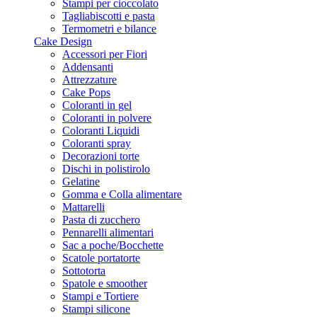
Stampi per cioccolato
Tagliabiscotti e pasta
Termometri e bilance
Cake Design
Accessori per Fiori
Addensanti
Attrezzature
Cake Pops
Coloranti in gel
Coloranti in polvere
Coloranti Liquidi
Coloranti spray
Decorazioni torte
Dischi in polistirolo
Gelatine
Gomma e Colla alimentare
Mattarelli
Pasta di zucchero
Pennarelli alimentari
Sac a poche/Bocchette
Scatole portatorte
Sottotorta
Spatole e smoother
Stampi e Tortiere
Stampi silicone