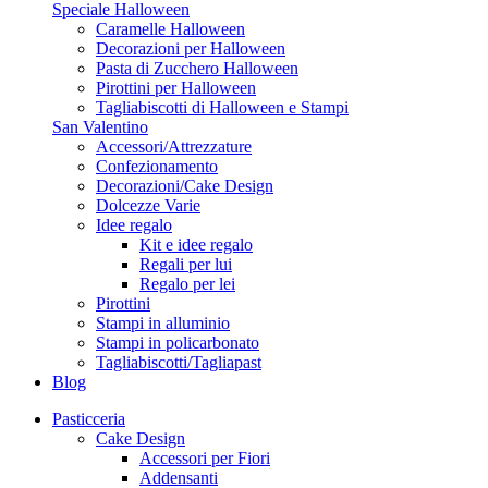
Speciale Halloween
Caramelle Halloween
Decorazioni per Halloween
Pasta di Zucchero Halloween
Pirottini per Halloween
Tagliabiscotti di Halloween e Stampi
San Valentino
Accessori/Attrezzature
Confezionamento
Decorazioni/Cake Design
Dolcezze Varie
Idee regalo
Kit e idee regalo
Regali per lui
Regalo per lei
Pirottini
Stampi in alluminio
Stampi in policarbonato
Tagliabiscotti/Tagliapast
Blog
Pasticceria
Cake Design
Accessori per Fiori
Addensanti