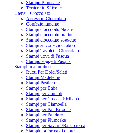
Stampo Plumcake
Tortiere in Silicone
Utensili Cioccolato
Accessori Cioccolato
Confezionamento
Stampi cioccolato Natale
Stampi cioccolato praline
Stampi cioccolato soggetto
Stampi silicone cioccolato
Stampi Tavoletta Cioccolato
Stampi uova di Pasqua
Stampo soggetti Pasqua
Stampi in alluminio
Ruoti Per Dolci/Salati
Stampi Madeleine
Stampi Pastiera
Stampi per Baba
Stampi per Cannoli
Stampi per Cassata Siciliana
Stampi per Ciambella
Stampi per Pan Brioche
Stampi per Pandoro
Stampi per Plumcake
Stampi per Savarin/Baba crema
Stampini a forma di cuore