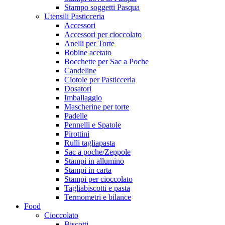
Stampo soggetti Pasqua
Utensili Pasticceria
Accessori
Accessori per cioccolato
Anelli per Torte
Bobine acetato
Bocchette per Sac a Poche
Candeline
Ciotole per Pasticceria
Dosatori
Imballaggio
Mascherine per torte
Padelle
Pennelli e Spatole
Pirottini
Rulli tagliapasta
Sac a poche/Zeppole
Stampi in allumino
Stampi in carta
Stampi per cioccolato
Tagliabiscotti e pasta
Termometri e bilance
Food
Cioccolato
Biscotti