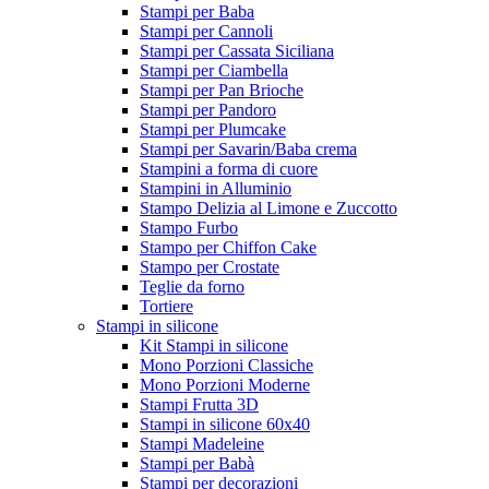
Stampi per Baba
Stampi per Cannoli
Stampi per Cassata Siciliana
Stampi per Ciambella
Stampi per Pan Brioche
Stampi per Pandoro
Stampi per Plumcake
Stampi per Savarin/Baba crema
Stampini a forma di cuore
Stampini in Alluminio
Stampo Delizia al Limone e Zuccotto
Stampo Furbo
Stampo per Chiffon Cake
Stampo per Crostate
Teglie da forno
Tortiere
Stampi in silicone
Kit Stampi in silicone
Mono Porzioni Classiche
Mono Porzioni Moderne
Stampi Frutta 3D
Stampi in silicone 60x40
Stampi Madeleine
Stampi per Babà
Stampi per decorazioni