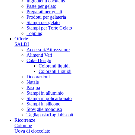
Ingredienti cocktails
Paste per gelato
Preparati per gelati
Prodotti per gelateria
Stampi per gelato
Stampi per Torte Gelato
Topping
Offerte
SALDI
Accessori/Attrezzature
Alimenti Vari
Cake Design
Coloranti liquidi
Coloranti Liquidi
Decorazioni
Natale
Pasqua
Stampi in alluminio
Stampi in policarbonato
Stampi in silicone
Stoviglie monouso
Tagliapasta/Tagliabiscott
Ricorrenze
Colombe
Uova di cioccolato