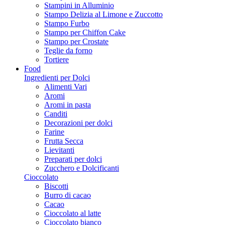
Stampini in Alluminio
Stampo Delizia al Limone e Zuccotto
Stampo Furbo
Stampo per Chiffon Cake
Stampo per Crostate
Teglie da forno
Tortiere
Food
Ingredienti per Dolci
Alimenti Vari
Aromi
Aromi in pasta
Canditi
Decorazioni per dolci
Farine
Frutta Secca
Lievitanti
Preparati per dolci
Zucchero e Dolcificanti
Cioccolato
Biscotti
Burro di cacao
Cacao
Cioccolato al latte
Cioccolato bianco