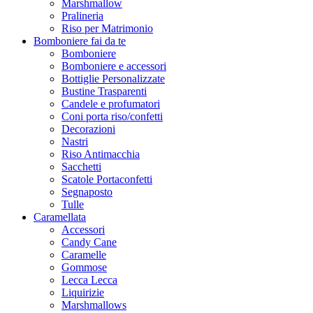
Marshmallow
Pralineria
Riso per Matrimonio
Bomboniere fai da te
Bomboniere
Bomboniere e accessori
Bottiglie Personalizzate
Bustine Trasparenti
Candele e profumatori
Coni porta riso/confetti
Decorazioni
Nastri
Riso Antimacchia
Sacchetti
Scatole Portaconfetti
Segnaposto
Tulle
Caramellata
Accessori
Candy Cane
Caramelle
Gommose
Lecca Lecca
Liquirizie
Marshmallows