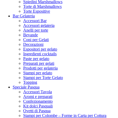
Spiedini Marshmallows
Torte di Marshmallows
Torte Espositive
Bar Gelateria
Accessori Bar
Accessori gelateria
Anelli per torte
Bevande
Coni per Gelati
Decorazioni
Espositori per gelato
Ingredienti cocktails
Paste per gelato
Preparati per gelati
Prodotti per gelateria
Stampi per gelato
Stampi per Torte Gelato
Topping
Speciale Pasqua
Accessori Tavola
Aromi e preparati
Confezionamento
Kit dolci Pasquali
Ovetti di Pasqua
Stampi per Colombe – Forme in Carta per Cottura