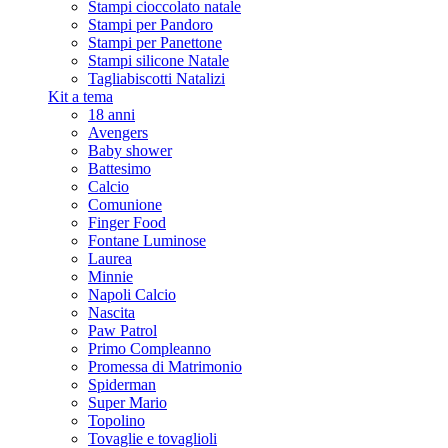
Stampi cioccolato natale
Stampi per Pandoro
Stampi per Panettone
Stampi silicone Natale
Tagliabiscotti Natalizi
Kit a tema
18 anni
Avengers
Baby shower
Battesimo
Calcio
Comunione
Finger Food
Fontane Luminose
Laurea
Minnie
Napoli Calcio
Nascita
Paw Patrol
Primo Compleanno
Promessa di Matrimonio
Spiderman
Super Mario
Topolino
Tovaglie e tovaglioli