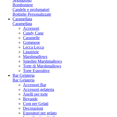
Segnaposto
Bomboniere
Candele e profumatori
Bottiglie Personalizzate
Caramellata
Caramellata
Accessori
Candy Cane
Caramelle
Gommose
Lecca Lecca
Liquirizie
Marshmallows
Spiedini Marshmallows
Torte di Marshmallows
Torte Espositive
Bar Gelateria
Bar Gelateria
Accessori Bar
Accessori gelateria
Anelli per torte
Bevande
Coni per Gelati
Decorazioni
Espositori per gelato