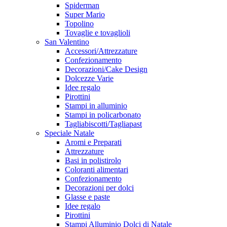
Spiderman
Super Mario
Topolino
Tovaglie e tovaglioli
San Valentino
Accessori/Attrezzature
Confezionamento
Decorazioni/Cake Design
Dolcezze Varie
Idee regalo
Pirottini
Stampi in alluminio
Stampi in policarbonato
Tagliabiscotti/Tagliapast
Speciale Natale
Aromi e Preparati
Attrezzature
Basi in polistirolo
Coloranti alimentari
Confezionamento
Decorazioni per dolci
Glasse e paste
Idee regalo
Pirottini
Stampi Alluminio Dolci di Natale