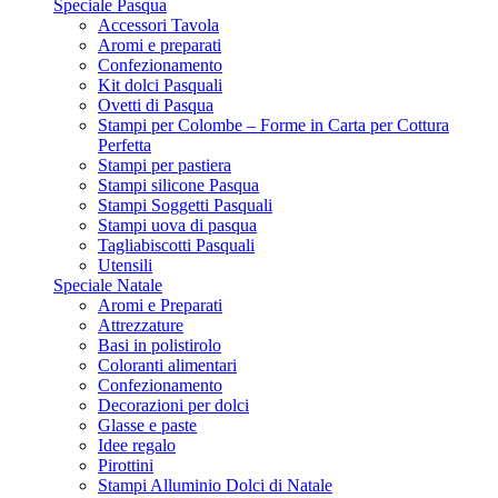
Speciale Pasqua
Accessori Tavola
Aromi e preparati
Confezionamento
Kit dolci Pasquali
Ovetti di Pasqua
Stampi per Colombe – Forme in Carta per Cottura
Perfetta
Stampi per pastiera
Stampi silicone Pasqua
Stampi Soggetti Pasquali
Stampi uova di pasqua
Tagliabiscotti Pasquali
Utensili
Speciale Natale
Aromi e Preparati
Attrezzature
Basi in polistirolo
Coloranti alimentari
Confezionamento
Decorazioni per dolci
Glasse e paste
Idee regalo
Pirottini
Stampi Alluminio Dolci di Natale