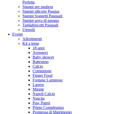
Perfetta
Stampi per pastiera
Stampi silicone Pasqua
Stampi Soggetti Pasquali
Stampi uova di pasqua
Tagliabiscotti Pasquali
Utensili
Eventi
Allestimenti
Kit a tema
18 anni
Avengers
Baby shower
Battesimo
Calcio
Comunione
Finger Food
Fontane Luminose
Laurea
Minnie
Napoli Calcio
Nascita
Paw Patrol
Primo Compleanno
Promessa di Matrimonio