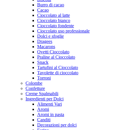
Burro di cacao
Cacao
Cioccolato al latte
Cioccolato bianco
Cioccolato fondente
Cioccolato uso professionale
Dolci e sfoglie
Dragees
Macarons
Ovetti Cioccolato
Praline al Cioccolato
Snack
Tartufini al Cioccolato
Tavolette di cioccolato
Torroni
Colombe
Confetture
Creme Spalmabili
Ingredienti per Dolci
Alimenti Vari
Aromi
Aromi in pasta
Canditi
Decorazioni per dolci