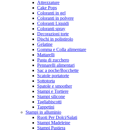
Attrezzature
Cake Pops
Coloranti in gel
Coloranti in polvere
Coloranti Liquidi
Coloranti spray
Decorazioni torte
Dischi in polistirolo
Gelatine
Gomma e Colla alimentare
Mattarelli
Pasta di zucchero
Pennarelli alimentari
Sac a poche/Bocchette
Scatole portatorte
Sottotorta
Spatole e smoother
Stampi e Tortiere
Stampi silicone
Tagliabiscotti
Tappetini
Stampi in alluminio
Ruoti Per Dolci/Salati
Stampi Madeleine
Stampi Pastiera