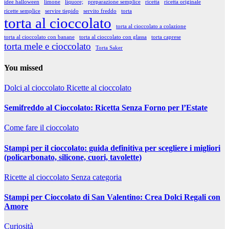
idee halloween
limone
liquore;
preparazione semplice
ricetta
ricetta originale
ricette semplice
servire tiepido
servito freddo
torta
torta al cioccolato
torta al cioccolato a colazione
torta al cioccolato con banane
torta al cioccolato con glassa
torta caprese
torta mele e cioccolato
Torta Saker
You missed
Dolci al cioccolato
Ricette al cioccolato
Semifreddo al Cioccolato: Ricetta Senza Forno per l’Estate
Come fare il cioccolato
Stampi per il cioccolato: guida definitiva per scegliere i migliori
(policarbonato, silicone, cuori, tavolette)
Ricette al cioccolato
Senza categoria
Stampi per Cioccolato di San Valentino: Crea Dolci Regali con
Amore
Curiosità