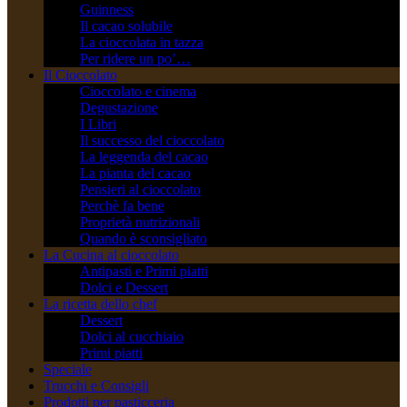
Guinness
Il cacao solubile
La cioccolata in tazza
Per ridere un po’…
Il Cioccolato
Cioccolato e cinema
Degustazione
I Libri
Il successo del cioccolato
La leggenda del cacao
La pianta del cacao
Pensieri al cioccolato
Perchè fa bene
Proprietà nutrizionali
Quando è sconsigliato
La Cucina al cioccolato
Antipasti e Primi piatti
Dolci e Dessert
La ricetta dello chef
Dessert
Dolci al cucchiaio
Primi piatti
Speciale
Trucchi e Consigli
Prodotti per pasticceria