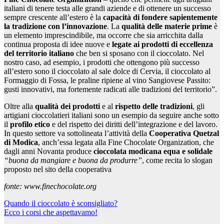
italiani di tenere testa alle grandi aziende e di ottenere un successo
sempre crescente all’estero è la
capacità di fondere sapientemente
la tradizione
con l’innovazione
. La
qualità delle materie prime
è
un elemento imprescindibile, ma occorre che sia arricchita dalla
continua proposta di idee nuove e
legate ai prodotti di eccellenza
del territorio italiano
che ben si sposano con il cioccolato. Nel
nostro caso, ad esempio, i prodotti che ottengono più successo
all’estero sono il cioccolato al sale dolce di Cervia, il cioccolato al
Formaggio di Fossa, le praline ripiene al vino Sangiovese Passito:
gusti innovativi, ma fortemente radicati alle tradizioni del territorio”.
Oltre alla
qualità dei prodotti
e al
rispetto delle tradizioni
, gli
artigiani cioccolatieri italiani sono un esempio da seguire anche sotto
il
profilo etico
e del rispetto dei diritti dell’integrazione e del lavoro.
In questo settore va sottolineata l’attività della
Cooperativa Quetzal
di Modica
, anch’essa legata alla Fine Chocolate Organization, che
dagli anni Novanta produce
cioccolata modicana equa e solidale
“buona da mangiare e buona da produrre”
, come recita lo slogan
proposto nel sito della cooperativa
fonte: www.finechocolate.org
Navigazione
Quando il cioccolato è sconsigliato?
Ecco i corsi che aspettavamo!
articoli