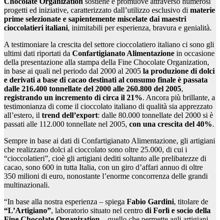
Chocolate Organization
sostiene e promuove attraverso numerosi
progetti ed iniziative, caratterizzato dall’utilizzo esclusivo di
materie
prime selezionate
e sapientemente miscelate dai maestri
cioccolatieri italiani
, inimitabili per esperienza, bravura e genialità.
A testimoniare la crescita del settore cioccolatiero italiano ci sono gli
ultimi dati riportati da
Confartigianato Alimentazione
in occasione
della presentazione alla stampa della Fine Chocolate Organization,
in base ai quali nel periodo dal 2000 al 2005
la produzione di dolci
e derivati a base di cacao
destinati al consumo finale è passata
dalle 216.400 tonnellate del 2000 alle 260.800 del 2005
,
registrando un incremento di circa il 21%
. Ancora più brillante, a
testimonianza di come il cioccolato italiano di qualità sia apprezzato
all’estero, il
trend dell’export
: dalle 80.000 tonnellate del 2000 si è
passati alle 112.000 tonnellate nel 2005,
con una crescita del 40%
.
Sempre in base ai dati di Confartigianato Alimentazione, gli artigiani
che realizzano dolci al cioccolato sono oltre 25.000, di cui i
“cioccolatieri”, cioè gli artigiani dediti soltanto alle prelibatezze di
cacao, sono 600 in tutta Italia, con un giro d’affari annuo di oltre
350 milioni di euro, nonostante l’enorme concorrenza delle grandi
multinazionali.
“In base alla nostra esperienza – spiega
Fabio Gardini
, titolare de
“L’Artigiano”
, laboratorio situato nel centro
di Forlì e socio della
Fine Chocolate Organization
– quello che permette agli artigiani