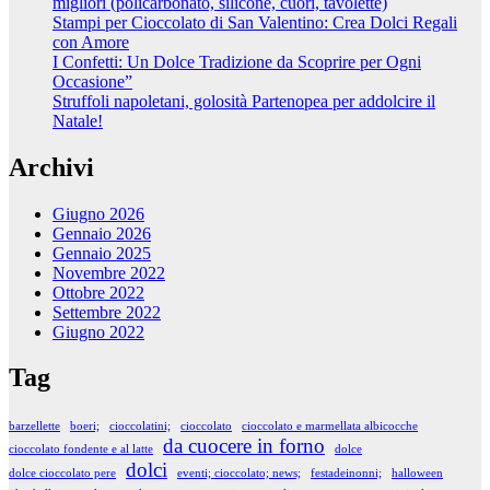
migliori (policarbonato, silicone, cuori, tavolette)
Stampi per Cioccolato di San Valentino: Crea Dolci Regali
con Amore
I Confetti: Un Dolce Tradizione da Scoprire per Ogni
Occasione”
Struffoli napoletani, golosità Partenopea per addolcire il
Natale!
Archivi
Giugno 2026
Gennaio 2026
Gennaio 2025
Novembre 2022
Ottobre 2022
Settembre 2022
Giugno 2022
Tag
barzellette
boeri;
cioccolatini;
cioccolato
cioccolato e marmellata albicocche
da cuocere in forno
cioccolato fondente e al latte
dolce
dolci
dolce cioccolato pere
eventi; cioccolato; news;
festadeinonni;
halloween