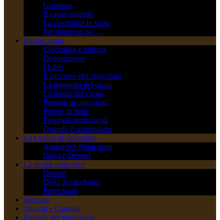
Guinness
Il cacao solubile
La cioccolata in tazza
Per ridere un po’…
Il Cioccolato
Cioccolato e cinema
Degustazione
I Libri
Il successo del cioccolato
La leggenda del cacao
La pianta del cacao
Pensieri al cioccolato
Perchè fa bene
Proprietà nutrizionali
Quando è sconsigliato
La Cucina al cioccolato
Antipasti e Primi piatti
Dolci e Dessert
La ricetta dello chef
Dessert
Dolci al cucchiaio
Primi piatti
Speciale
Trucchi e Consigli
Prodotti per pasticceria