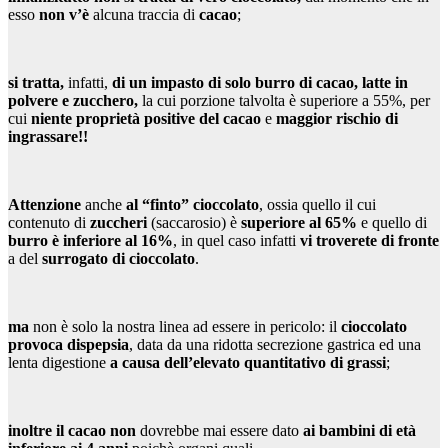
esso
non v’è
alcuna traccia di
cacao
;
si tratta,
infatti,
di un impasto di solo burro di cacao, latte in
polvere e zucchero,
la cui porzione talvolta è superiore a 55%, per
cui
niente proprietà positive del cacao
e
maggior rischio di
ingrassare!!
Attenzione
anche
al “finto” cioccolato
, ossia quello il cui
contenuto di
zuccheri
(saccarosio) è
superiore al 65%
e quello di
burro è inferiore al 16%
, in quel caso infatti
vi troverete di fronte
a del
surrogato di cioccolato
.
ma
non è solo la nostra linea ad essere in pericolo: il
cioccolato
provoca dispepsia
, data da una ridotta secrezione gastrica ed una
lenta digestione
a causa dell’elevato quantitativo di grassi
;
inoltre il cacao
non
dovrebbe mai essere dato
ai bambini di età