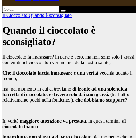
Il Cioccolato
Quando è sconsigliato
Quando il cioccolato è
sconsigliato?
Il cioccolato fa ingrassare? in parte è vero, ma non sono solo i grassi
contenuti nel cioccolato i veri nemici della nostra salute;
Che il cioccolato faccia ingrassare è una verità
vecchia quanto il
mondo;
ma, nel momento in cui ci troviamo
di fronte ad una splendida
barretta di cioccolato, è
davvero
solo dai suoi grassi,
(tra l’altro
relativamente pochi nella fondente..),
che dobbiamo scappare?
In verità
m
aggiore attenzione va prestata
, in questi termini,
al
cioccolato bianco
:
innanzitutto non si tratta di vero cioccolato,
dal momento che in