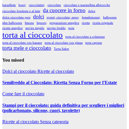
barzellette
boeri;
cioccolatini;
cioccolato
cioccolato e marmellata albicocche
da cuocere in forno
cioccolato fondente e al latte
dolce
dolci
dolce cioccolato pere
eventi; cioccolato; news;
festadeinonni;
halloween
idee halloween
limone
liquore;
preparazione semplice
ricetta
ricetta originale
ricette semplice
servire tiepido
servito freddo
torta
torta al cioccolato
torta al cioccolato a colazione
torta al cioccolato con banane
torta al cioccolato con glassa
torta caprese
torta mele e cioccolato
Torta Saker
You missed
Dolci al cioccolato
Ricette al cioccolato
Semifreddo al Cioccolato: Ricetta Senza Forno per l’Estate
Come fare il cioccolato
Stampi per il cioccolato: guida definitiva per scegliere i migliori
(policarbonato, silicone, cuori, tavolette)
Ricette al cioccolato
Senza categoria