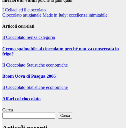
inferiore ai 4 anni
poichè organi quali
Navigazione
I Celiaci ed il cioccolato.
Cioccolato artigianale Made in Italy: eccellenza inimitabile
articoli
Articoli correlati
Il Cioccolato
Senza categoria
Crema spalmabile al cioccolato: perché non va conservata in
frigo?
Il Cioccolato
Statistiche economiche
Boom Uova di Pasqua 2006
Il Cioccolato
Statistiche economiche
Affari col cioccolato
Cerca
Cerca
Articoli recenti