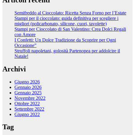
Semifreddo al Cioccolato: Ricetta Senza Forno per l’Estate
Stampi per il cioccolato: guida definitiva per scegliere i
migliori (policarbonato, silicone, cuori, tavolette)
Stampi per Cioccolato di San Valentino: Crea Dolci Regali
con Amore
I Confetti: Un Dolce Tradizione da Scoprire per Ogni
Occasione”
Struffoli napoletani, golosità Partenopea per addolcire il
Natale!
Archivi
Giugno 2026
Gennaio 2026
Gennaio 2025
Novembre 2022
Ottobre 2022
Settembre 2022
Giugno 2022
Tag