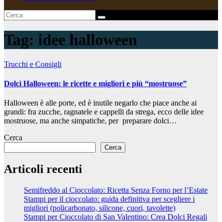
Tag:
idee halloween
Trucchi e Consigli
Dolci Halloween: le ricette e migliori e più “mostruose”
Halloween è alle porte, ed è inutile negarlo che piace anche ai
grandi: fra zucche, ragnatele e cappelli da strega, ecco delle idee
mostruose, ma anche simpatiche, per preparare dolci…
Cerca
Cerca
Articoli recenti
Semifreddo al Cioccolato: Ricetta Senza Forno per l’Estate
Stampi per il cioccolato: guida definitiva per scegliere i
migliori (policarbonato, silicone, cuori, tavolette)
Stampi per Cioccolato di San Valentino: Crea Dolci Regali