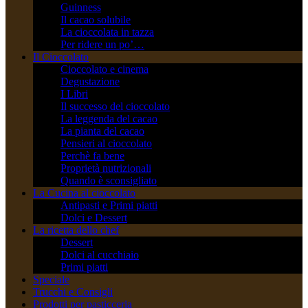
Guinness
Il cacao solubile
La cioccolata in tazza
Per ridere un po’…
Il Cioccolato
Cioccolato e cinema
Degustazione
I Libri
Il successo del cioccolato
La leggenda del cacao
La pianta del cacao
Pensieri al cioccolato
Perchè fa bene
Proprietà nutrizionali
Quando è sconsigliato
La Cucina al cioccolato
Antipasti e Primi piatti
Dolci e Dessert
La ricetta dello chef
Dessert
Dolci al cucchiaio
Primi piatti
Speciale
Trucchi e Consigli
Prodotti per pasticceria