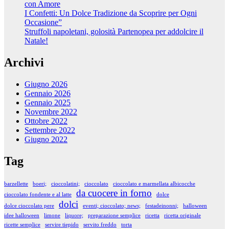
con Amore
I Confetti: Un Dolce Tradizione da Scoprire per Ogni
Occasione”
Struffoli napoletani, golosità Partenopea per addolcire il
Natale!
Archivi
Giugno 2026
Gennaio 2026
Gennaio 2025
Novembre 2022
Ottobre 2022
Settembre 2022
Giugno 2022
Tag
barzellette
boeri;
cioccolatini;
cioccolato
cioccolato e marmellata albicocche
da cuocere in forno
cioccolato fondente e al latte
dolce
dolci
dolce cioccolato pere
eventi; cioccolato; news;
festadeinonni;
halloween
idee halloween
limone
liquore;
preparazione semplice
ricetta
ricetta originale
ricette semplice
servire tiepido
servito freddo
torta