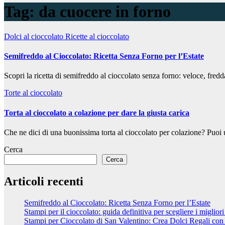
Tag:
da cuocere in forno
Dolci al cioccolato
Ricette al cioccolato
Semifreddo al Cioccolato: Ricetta Senza Forno per l’Estate
Scopri la ricetta di semifreddo al cioccolato senza forno: veloce, fredda
Torte al cioccolato
Torta al cioccolato a colazione per dare la giusta carica
Che ne dici di una buonissima torta al cioccolato per colazione? Puoi u
Cerca
Cerca
Articoli recenti
Semifreddo al Cioccolato: Ricetta Senza Forno per l’Estate
Stampi per il cioccolato: guida definitiva per scegliere i migliori
Stampi per Cioccolato di San Valentino: Crea Dolci Regali co