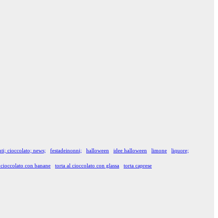
ti; cioccolato; news;
festadeinonni;
halloween
idee halloween
limone
liquore;
l cioccolato con banane
torta al cioccolato con glassa
torta caprese