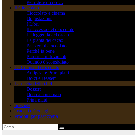
Per ridere un po’…
Il Cioccolato
Cioccolato e cinema
Degustazione
I Libri
Il successo del cioccolato
La leggenda del cacao
La pianta del cacao
Pensieri al cioccolato
Perchè fa bene
Proprietà nutrizionali
Quando è sconsigliato
La Cucina al cioccolato
Antipasti e Primi piatti
Dolci e Dessert
La ricetta dello chef
Dessert
Dolci al cucchiaio
Primi piatti
Speciale
Trucchi e Consigli
Prodotti per pasticceria