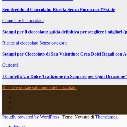
Semifreddo al Cioccolato: Ricetta Senza Forno per l’Estate
Come fare il cioccolato
Stampi per il cioccolato: guida definitiva per scegliere i migliori (p
Ricette al cioccolato
Senza categoria
Stampi per Cioccolato di San Valentino: Crea Dolci Regali con 
Curiosità
I Confetti: Un Dolce Tradizione da Scoprire per Ogni Occasione
Ricette e notizie sul mondo del cioccolato
Proudly powered by WordPress
|
Tema: Newsup di
Themeansar
.
Home