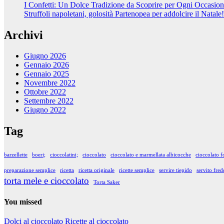
I Confetti: Un Dolce Tradizione da Scoprire per Ogni Occasio
Struffoli napoletani, golosità Partenopea per addolcire il Natale!
Archivi
Giugno 2026
Gennaio 2026
Gennaio 2025
Novembre 2022
Ottobre 2022
Settembre 2022
Giugno 2022
Tag
barzellette
boeri;
cioccolatini;
cioccolato
cioccolato e marmellata albicocche
cioccolato f
preparazione semplice
ricetta
ricetta originale
ricette semplice
servire tiepido
servito fre
torta mele e cioccolato
Torta Saker
You missed
Dolci al cioccolato
Ricette al cioccolato