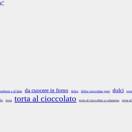
ne”
da cuocere in forno
dolci
ondente e al latte
dolce
dolce cioccolato pere
even
torta al cioccolato
ddo
torta
torta al cioccolato a colazione
torta a