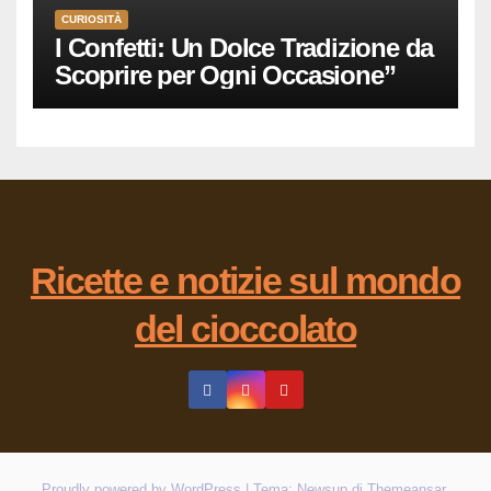
CURIOSITÀ
I Confetti: Un Dolce Tradizione da
Scoprire per Ogni Occasione”
Ricette e notizie sul mondo
del cioccolato
Proudly powered by WordPress
|
Tema: Newsup di
Themeansar
.