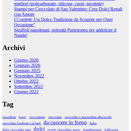
migliori (policarbonato, silicone, cuori, tavolette)
Stampi per Cioccolato di San Valentino: Crea Dolci Regali
con Amore
I Confetti: Un Dolce Tradizione da Scoprire per Ogni
Occasione”
Struffoli napoletani, golosità Partenopea per addolcire il
Natale!
Archivi
Giugno 2026
Gennaio 2026
Gennaio 2025
Novembre 2022
Ottobre 2022
Settembre 2022
Giugno 2022
Tag
barzellette
boeri;
cioccolatini;
cioccolato
cioccolato e marmellata albicocche
da cuocere in forno
cioccolato fondente e al latte
dolce
dolci
dolce cioccolato pere
eventi; cioccolato; news;
festadeinonni;
halloween