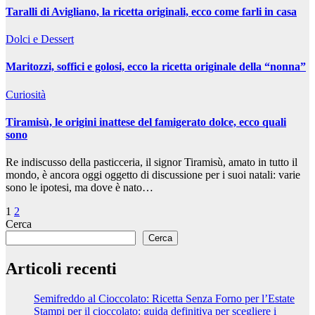
Taralli di Avigliano, la ricetta originali, ecco come farli in casa
Dolci e Dessert
Maritozzi, soffici e golosi, ecco la ricetta originale della “nonna”
Curiosità
Tiramisù, le origini inattese del famigerato dolce, ecco quali
sono
Re indiscusso della pasticceria, il signor Tiramisù, amato in tutto il
mondo, è ancora oggi oggetto di discussione per i suoi natali: varie
sono le ipotesi, ma dove è nato…
Paginazione
1
2
Cerca
degli
Cerca
articoli
Articoli recenti
Semifreddo al Cioccolato: Ricetta Senza Forno per l’Estate
Stampi per il cioccolato: guida definitiva per scegliere i