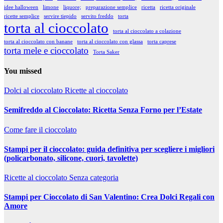
idee halloween
limone
liquore;
preparazione semplice
ricetta
ricetta originale
ricette semplice
servire tiepido
servito freddo
torta
torta al cioccolato
torta al cioccolato a colazione
torta al cioccolato con banane
torta al cioccolato con glassa
torta caprese
torta mele e cioccolato
Torta Saker
You missed
Dolci al cioccolato
Ricette al cioccolato
Semifreddo al Cioccolato: Ricetta Senza Forno per l’Estate
Come fare il cioccolato
Stampi per il cioccolato: guida definitiva per scegliere i migliori
(policarbonato, silicone, cuori, tavolette)
Ricette al cioccolato
Senza categoria
Stampi per Cioccolato di San Valentino: Crea Dolci Regali con
Amore